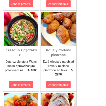
Zobacz przepis!
Zobacz przepis!
Kaszotto z pęczaku
Kotlety mielone
z...
pieczone
Dziś dzielę się z Wami
Dziś wleciały na obiad
moim sprawdzonym
kotlety mielone
przepisem na...
⇖ 1085
pieczone.To taka...
⇖
2976
Zobacz przepis!
Zobacz przepis!