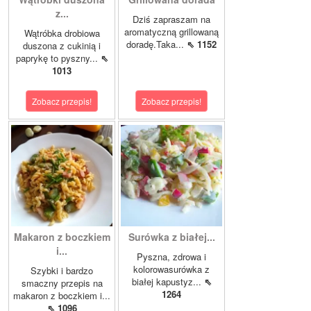
z...
Dziś zapraszam na
aromatyczną grillowaną
Wątróbka drobiowa
doradę.Taka...
⇖ 1152
duszona z cukinią i
paprykę to pyszny...
⇖
1013
Zobacz przepis!
Zobacz przepis!
Makaron z boczkiem
Surówka z białej...
i...
Pyszna, zdrowa i
kolorowasurówka z
Szybki i bardzo
białej kapustyz...
⇖
smaczny przepis na
1264
makaron z boczkiem i...
⇖ 1096