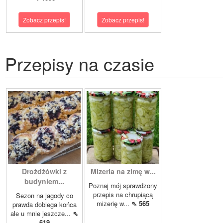
Zobacz przepis!
Zobacz przepis!
Przepisy na czasie
Drożdżówki z
Mizeria na zimę w...
budyniem...
Poznaj mój sprawdzony
przepis na chrupiącą
Sezon na jagody co
mizerię w...
⇖ 565
prawda dobiega końca
ale u mnie jeszcze...
⇖
619