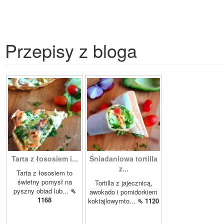
Przepisy z bloga
Tarta z łososiem i...
Śniadaniowa tortilla
z...
Tarta z łososiem to
świetny pomysł na
Tortilla z jajecznicą,
pyszny obiad lub...
⇖
awokado i pomidorkiem
1168
koktajlowymto...
⇖ 1120