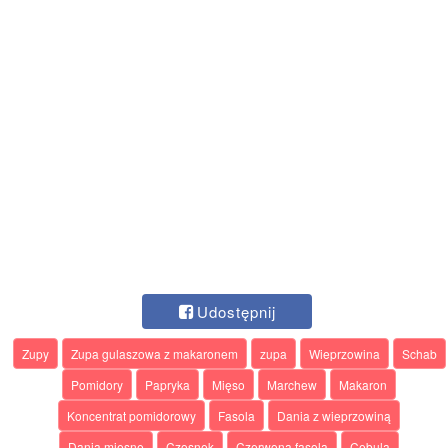
Udostępnij
Zupy
Zupa gulaszowa z makaronem
zupa
Wieprzowina
Schab
Pomidory
Papryka
Mięso
Marchew
Makaron
Koncentrat pomidorowy
Fasola
Dania z wieprzowiną
Dania mięsne
Czosnek
Czerwona fasola
Cebula