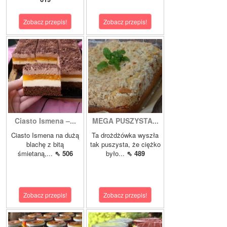
Zobacz przepis!
Zobacz przepis!
Ciasto Ismena –...
MEGA PUSZYSTA...
Ciasto Ismena na dużą
Ta drożdżówka wyszła
blachę z bitą
tak puszysta, że ciężko
śmietaną,...
⇖ 506
było...
⇖ 489
Zobacz przepis!
Zobacz przepis!