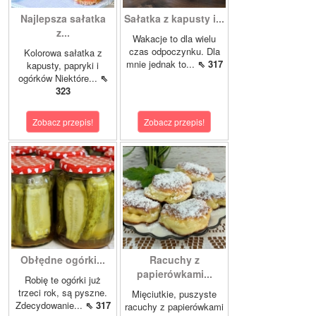
Najlepsza sałatka
Sałatka z kapusty i...
z...
Wakacje to dla wielu
czas odpoczynku. Dla
Kolorowa sałatka z
mnie jednak to...
⇖ 317
kapusty, papryki i
ogórków Niektóre...
⇖
323
Zobacz przepis!
Zobacz przepis!
Obłędne ogórki...
Racuchy z
papierówkami...
Robię te ogórki już
trzeci rok, są pyszne.
Mięciutkie, puszyste
Zdecydowanie...
⇖ 317
racuchy z papierówkami