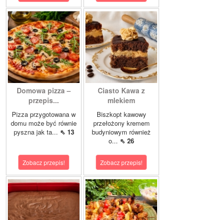
Domowa pizza –
Ciasto Kawa z
przepis...
mlekiem
Pizza przygotowana w
Biszkopt kawowy
domu może być równie
przełożony kremem
pyszna jak ta...
⇖ 13
budyniowym również
o...
⇖ 26
Zobacz przepis!
Zobacz przepis!