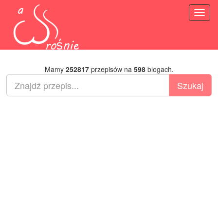
Toggl
naviga
Mamy
252817
przepisów na
598
blogach.