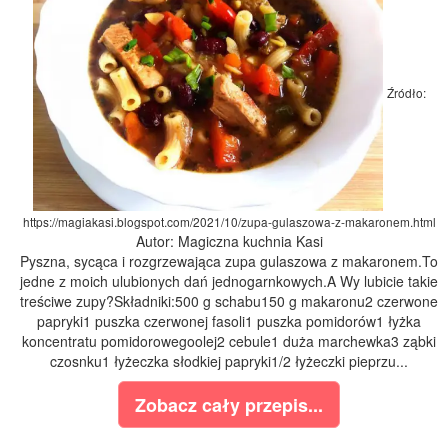
Źródło:
https://magiakasi.blogspot.com/2021/10/zupa-gulaszowa-z-makaronem.html
Autor: Magiczna kuchnia Kasi
Pyszna, sycąca i rozgrzewająca zupa gulaszowa z makaronem.To
jedne z moich ulubionych dań jednogarnkowych.A Wy lubicie takie
treściwe zupy?Składniki:500 g schabu150 g makaronu2 czerwone
papryki1 puszka czerwonej fasoli1 puszka pomidorów1 łyżka
koncentratu pomidorowegoolej2 cebule1 duża marchewka3 ząbki
czosnku1 łyżeczka słodkiej papryki1/2 łyżeczki pieprzu...
Zobacz cały przepis...