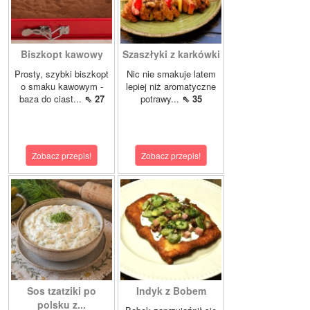
Biszkopt kawowy
Szaszłyki z karkówki
Prosty, szybki biszkopt
Nic nie smakuje latem
o smaku kawowym -
lepiej niż aromatyczne
baza do ciast...
⇖ 27
potrawy...
⇖ 35
Zobacz przepis!
Zobacz przepis!
Sos tzatziki po
Indyk z Bobem
polsku z...