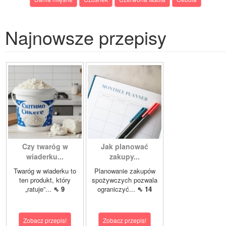
Najnowsze przepisy
Czy twaróg w
Jak planować
wiaderku...
zakupy...
Twaróg w wiaderku to
Planowanie zakupów
ten produkt, który
spożywczych pozwala
„ratuje”...
⇖ 9
ograniczyć...
⇖ 14
Zobacz przepis!
Zobacz przepis!