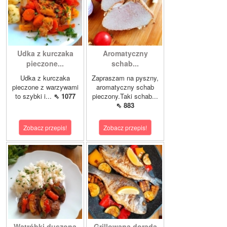
Udka z kurczaka
Aromatyczny
pieczone...
schab...
Udka z kurczaka
Zapraszam na pyszny,
pieczone z warzywami
aromatyczny schab
to szybki i...
⇖ 1077
pieczony.Taki schab...
⇖ 883
Zobacz przepis!
Zobacz przepis!
Wątróbki duszona
Grillowana dorada