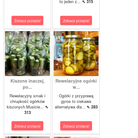
to jeden z...
⇖ 315
Zobacz przepis!
Zobacz przepis!
Kiszone inaczej,
Rewelacyjne ogórki
po...
w...
Rewelacyjny smak i
Ogórki z przyprawą
chrupkość ogórków
gyros to ciekawa
kiszonych.Musicie...
⇖
alternatywa dla...
⇖ 283
313
Zobacz przepis!
Zobacz przepis!