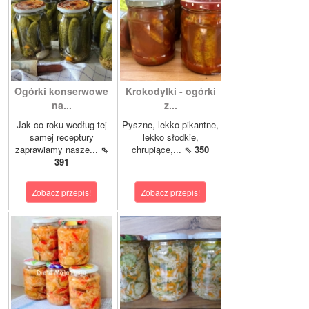
Ogórki konserwowe
Krokodylki - ogórki
na...
z...
Jak co roku według tej
Pyszne, lekko pikantne,
samej receptury
lekko słodkie,
zaprawiamy nasze...
⇖
chrupiące,...
⇖ 350
391
Zobacz przepis!
Zobacz przepis!