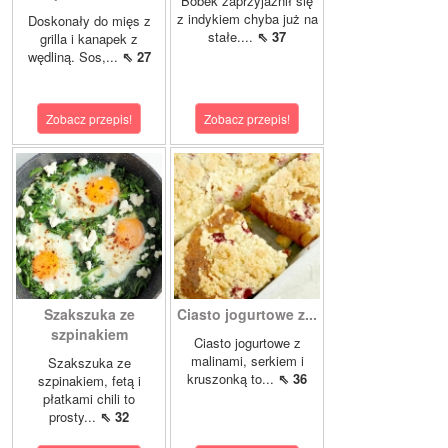
Bobek zaprzyjaźnił się
z indykiem chyba już na
Doskonały do mięs z
stałe....
⇖ 37
grilla i kanapek z
wędliną. Sos,...
⇖ 27
Zobacz przepis!
Zobacz przepis!
Szakszuka ze
Ciasto jogurtowe z...
szpinakiem
Ciasto jogurtowe z
malinami, serkiem i
Szakszuka ze
kruszonką to...
⇖ 36
szpinakiem, fetą i
płatkami chili to
prosty...
⇖ 32