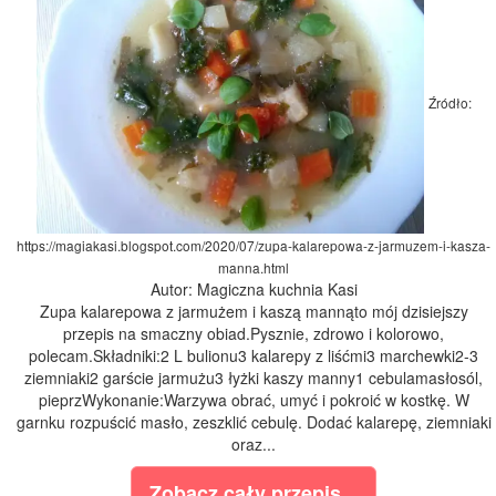
Źródło:
https://magiakasi.blogspot.com/2020/07/zupa-kalarepowa-z-jarmuzem-i-kasza-
manna.html
Autor: Magiczna kuchnia Kasi
Zupa kalarepowa z jarmużem i kaszą mannąto mój dzisiejszy
przepis na smaczny obiad.Pysznie, zdrowo i kolorowo,
polecam.Składniki:2 L bulionu3 kalarepy z liśćmi3 marchewki2-3
ziemniaki2 garście jarmużu3 łyżki kaszy manny1 cebulamasłosól,
pieprzWykonanie:Warzywa obrać, umyć i pokroić w kostkę. W
garnku rozpuścić masło, zeszklić cebulę. Dodać kalarepę, ziemniaki
oraz...
Zobacz cały przepis...