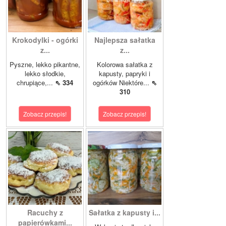
Krokodylki - ogórki
Najlepsza sałatka
z...
z...
Pyszne, lekko pikantne,
Kolorowa sałatka z
lekko słodkie,
kapusty, papryki i
chrupiące,...
⇖ 334
ogórków Niektóre...
⇖
310
Zobacz przepis!
Zobacz przepis!
Racuchy z
Sałatka z kapusty i...
papierówkami...