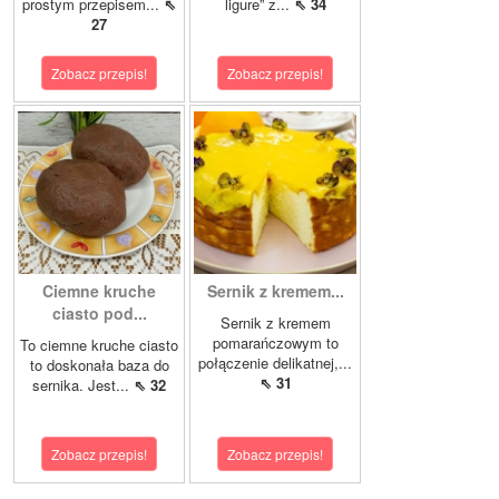
prostym przepisem...
⇖
ligure” z...
⇖ 34
27
Zobacz przepis!
Zobacz przepis!
Ciemne kruche
Sernik z kremem...
ciasto pod...
Sernik z kremem
pomarańczowym to
To ciemne kruche ciasto
połączenie delikatnej,...
to doskonała baza do
⇖ 31
sernika. Jest...
⇖ 32
Zobacz przepis!
Zobacz przepis!