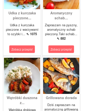
Udka z kurczaka
Aromatyczny
pieczone...
schab...
Udka z kurczaka
Zapraszam na pyszny,
pieczone z warzywami
aromatyczny schab
to szybki i...
⇖ 1075
pieczony.Taki schab...
⇖ 882
Zobacz przepis!
Zobacz przepis!
Wątróbki duszona
Grillowana dorada
z...
Dziś zapraszam na
aromatyczną grillowaną
Wątróbka drobiowa