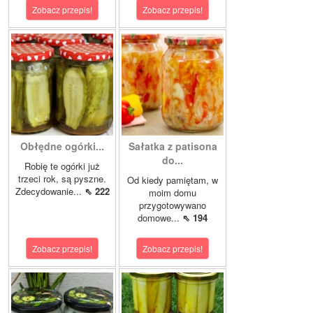
Zobacz przepis!
Zobacz przepis!
Obłędne ogórki...
Sałatka z patisona
do...
Robię te ogórki już
trzeci rok, są pyszne.
Od kiedy pamiętam, w
Zdecydowanie...
⇖ 222
moim domu
przygotowywano
domowe...
⇖ 194
Zobacz przepis!
Zobacz przepis!