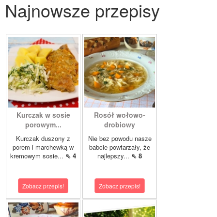
Najnowsze przepisy
Kurczak w sosie
Rosół wołowo-
porowym...
drobiowy
Kurczak duszony z
Nie bez powodu nasze
porem i marchewką w
babcie powtarzały, że
kremowym sosie...
⇖ 4
najlepszy...
⇖ 8
Zobacz przepis!
Zobacz przepis!