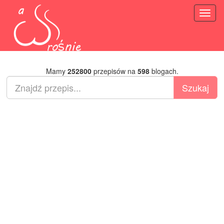
Toggl
naviga
Mamy
252800
przepisów na
598
blogach.