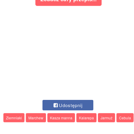
Udostępnij
Ziemniaki
Marchew
Kasza manna
Kalarepa
Jarmuż
Cebula