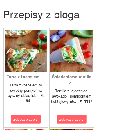
Przepisy z bloga
Tarta z łososiem i...
Śniadaniowa tortilla
z...
Tarta z łososiem to
świetny pomysł na
Tortilla z jajecznicą,
pyszny obiad lub...
⇖
awokado i pomidorkiem
1164
koktajlowymto...
⇖ 1117
Zobacz przepis!
Zobacz przepis!