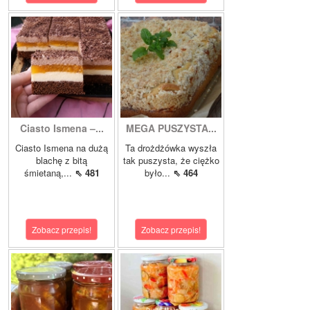
Ciasto Ismena –...
MEGA PUSZYSTA...
Ciasto Ismena na dużą
Ta drożdżówka wyszła
blachę z bitą
tak puszysta, że ciężko
śmietaną,...
⇖ 481
było...
⇖ 464
Zobacz przepis!
Zobacz przepis!