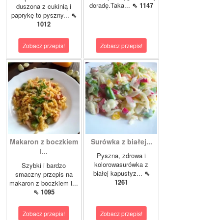
doradę.Taka...
⇖ 1147
duszona z cukinią i
paprykę to pyszny...
⇖
1012
Zobacz przepis!
Zobacz przepis!
Makaron z boczkiem
Surówka z białej...
i...
Pyszna, zdrowa i
kolorowasurówka z
Szybki i bardzo
białej kapustyz...
⇖
smaczny przepis na
1261
makaron z boczkiem i...
⇖ 1095
Zobacz przepis!
Zobacz przepis!