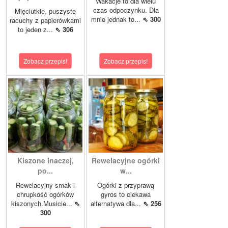
Wakacje to dla wielu
czas odpoczynku. Dla
Mięciutkie, puszyste
mnie jednak to...
⇖ 300
racuchy z papierówkami
to jeden z...
⇖ 306
Zobacz przepis!
Zobacz przepis!
Kiszone inaczej,
Rewelacyjne ogórki
po...
w...
Rewelacyjny smak i
Ogórki z przyprawą
chrupkość ogórków
gyros to ciekawa
kiszonych.Musicie...
⇖
alternatywa dla...
⇖ 256
300