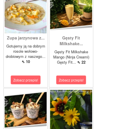
Zupa jarzynowa z...
Gęsty Fit
Milkshake...
Gotujemy ją na dobrym
rosole wołowo-
Gęsty Fit Milkshake
drobiowym z naszego...
Mango (Ninja Creami)
⇖ 10
Gęsty Fit...
⇖ 22
Zobacz przepis!
Zobacz przepis!