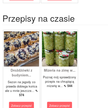
Przepisy na czasie
Drożdżówki z
Mizeria na zimę w...
budyniem...
Poznaj mój sprawdzony
przepis na chrupiącą
Sezon na jagody co
mizerię w...
⇖ 544
prawda dobiega końca
ale u mnie jeszcze...
⇖
574
Zobacz przepis!
Zobacz przepis!