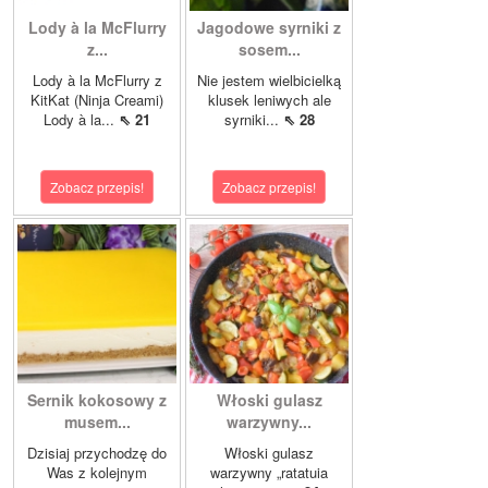
Lody à la McFlurry
Jagodowe syrniki z
z...
sosem...
Lody à la McFlurry z
Nie jestem wielbicielką
KitKat (Ninja Creami)
klusek leniwych ale
Lody à la...
⇖ 21
syrniki...
⇖ 28
Zobacz przepis!
Zobacz przepis!
Sernik kokosowy z
Włoski gulasz
musem...
warzywny...
Dzisiaj przychodzę do
Włoski gulasz
Was z kolejnym
warzywny „ratatuia