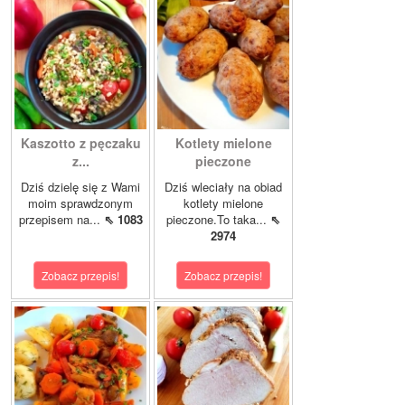
Kaszotto z pęczaku
Kotlety mielone
z...
pieczone
Dziś dzielę się z Wami
Dziś wleciały na obiad
moim sprawdzonym
kotlety mielone
przepisem na...
⇖ 1083
pieczone.To taka...
⇖
2974
Zobacz przepis!
Zobacz przepis!