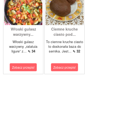
Włoski gulasz
Ciemne kruche
warzywny...
ciasto pod...
Włoski gulasz
To ciemne kruche ciasto
warzywny „ratatuia
to doskonała baza do
ligure” z...
⇖ 34
sernika. Jest...
⇖ 32
Zobacz przepis!
Zobacz przepis!