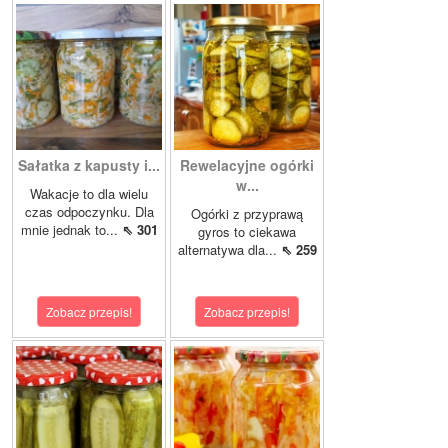
Sałatka z kapusty i...
Rewelacyjne ogórki
w...
Wakacje to dla wielu
czas odpoczynku. Dla
Ogórki z przyprawą
mnie jednak to...
⇖ 301
gyros to ciekawa
alternatywa dla...
⇖ 259
Zobacz przepis!
Zobacz przepis!