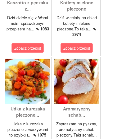
Kaszotto z pęczaku
Kotlety mielone
z...
pieczone
Dziś dzielę się z Wami
Dziś wleciały na obiad
moim sprawdzonym
kotlety mielone
przepisem na...
⇖ 1083
pieczone.To taka...
⇖
2974
Zobacz przepis!
Zobacz przepis!
Udka z kurczaka
Aromatyczny
pieczone...
schab...
Udka z kurczaka
Zapraszam na pyszny,
pieczone z warzywami
aromatyczny schab
to szybki i...
⇖ 1075
pieczony.Taki schab...