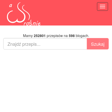
Toggl
naviga
Mamy
252801
przepisów na
598
blogach.