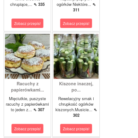
chrupiące,...
⇖ 335
ogórków Niektóre...
⇖
311
Zobacz przepis!
Zobacz przepis!
Racuchy z
Kiszone inaczej,
papierówkami...
po...
Mięciutkie, puszyste
Rewelacyjny smak i
racuchy z papierówkami
chrupkość ogórków
to jeden z...
⇖ 307
kiszonych.Musicie...
⇖
302
Zobacz przepis!
Zobacz przepis!