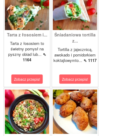
Tarta z łososiem i...
Śniadaniowa tortilla
z...
Tarta z łososiem to
świetny pomysł na
Tortilla z jajecznicą,
pyszny obiad lub...
⇖
awokado i pomidorkiem
1164
koktajlowymto...
⇖ 1117
Zobacz przepis!
Zobacz przepis!