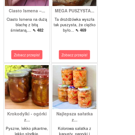
Ciasto Ismena –...
MEGA PUSZYSTA...
Ciasto Ismena na dużą
Ta drożdżówka wyszła
blachę z bitą
tak puszysta, że ciężko
śmietaną,...
⇖ 482
było...
⇖ 469
Zobacz przepis!
Zobacz przepis!
Krokodylki - ogórki
Najlepsza sałatka
z...
z...
Pyszne, lekko pikantne,
Kolorowa sałatka z
lekko słodkie,
kapusty, papryki i