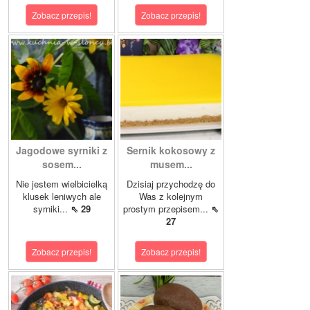
Zobacz przepis!
Zobacz przepis!
Jagodowe syrniki z
Sernik kokosowy z
sosem...
musem...
Nie jestem wielbicielką
Dzisiaj przychodzę do
klusek leniwych ale
Was z kolejnym
syrniki...
⇖ 29
prostym przepisem...
⇖
27
Zobacz przepis!
Zobacz przepis!