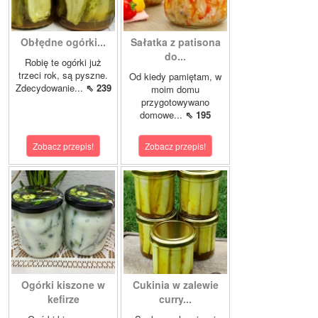
Obłędne ogórki...
Sałatka z patisona
do...
Robię te ogórki już
trzeci rok, są pyszne.
Od kiedy pamiętam, w
Zdecydowanie...
⇖ 239
moim domu
przygotowywano
domowe...
⇖ 195
Zobacz przepis!
Zobacz przepis!
Ogórki kiszone w
Cukinia w zalewie
kefirze
curry...