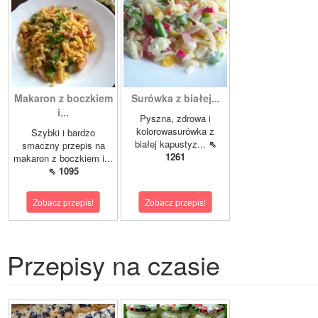
Makaron z boczkiem
Surówka z białej...
i...
Pyszna, zdrowa i
kolorowasurówka z
Szybki i bardzo
białej kapustyz...
⇖
smaczny przepis na
1261
makaron z boczkiem i...
⇖ 1095
Zobacz przepis!
Zobacz przepis!
Przepisy na czasie