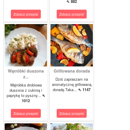
⇖ 882
Zobacz przepis!
Zobacz przepis!
Wątróbki duszona
Grillowana dorada
z...
Dziś zapraszam na
aromatyczną grillowaną
Wątróbka drobiowa
doradę.Taka...
⇖ 1147
duszona z cukinią i
paprykę to pyszny...
⇖
1012
Zobacz przepis!
Zobacz przepis!