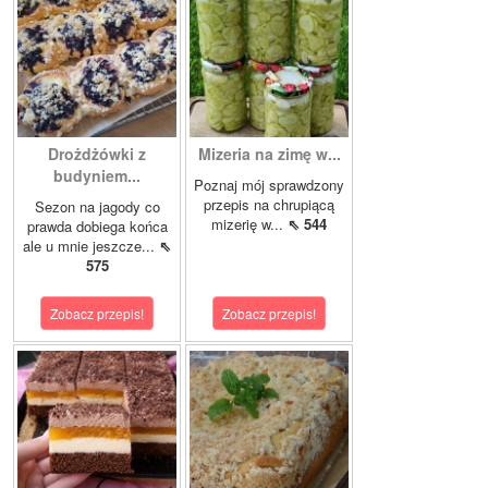
Drożdżówki z
Mizeria na zimę w...
budyniem...
Poznaj mój sprawdzony
przepis na chrupiącą
Sezon na jagody co
mizerię w...
⇖ 544
prawda dobiega końca
ale u mnie jeszcze...
⇖
575
Zobacz przepis!
Zobacz przepis!