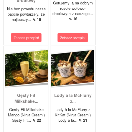
drobiowy
Gotujemy ją na dobrym
rosole wołowo-
Nie bez powodu nasze
drobiowym z naszego...
babcie powtarzały, że
⇖ 16
najlepszy...
⇖ 16
Zobacz przepis!
Zobacz przepis!
Gęsty Fit
Lody à la McFlurry
Milkshake...
z...
Gęsty Fit Milkshake
Lody à la McFlurry z
Mango (Ninja Creami)
KitKat (Ninja Creami)
Gęsty Fit...
⇖ 22
Lody à la...
⇖ 21