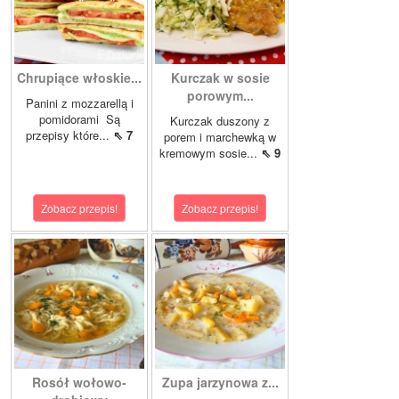
Chrupiące włoskie...
Kurczak w sosie
porowym...
Panini z mozzarellą i
pomidorami Są
Kurczak duszony z
przepisy które...
⇖ 7
porem i marchewką w
kremowym sosie...
⇖ 9
Zobacz przepis!
Zobacz przepis!
Rosół wołowo-
Zupa jarzynowa z...