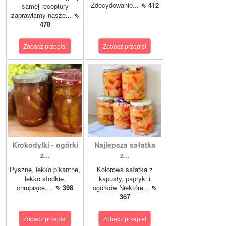
Zdecydowanie...
⇖ 412
samej receptury
zaprawiamy nasze...
⇖
478
Zobacz przepis!
Zobacz przepis!
Krokodylki - ogórki
Najlepsza sałatka
z...
z...
Pyszne, lekko pikantne,
Kolorowa sałatka z
lekko słodkie,
kapusty, papryki i
chrupiące,...
⇖ 398
ogórków Niektóre...
⇖
367
Zobacz przepis!
Zobacz przepis!