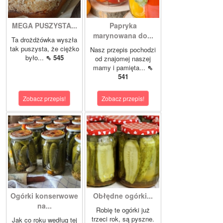
MEGA PUSZYSTA...
Papryka
marynowana do...
Ta drożdżówka wyszła
tak puszysta, że ciężko
Nasz przepis pochodzi
było...
⇖ 545
od znajomej naszej
mamy i pamięta...
⇖
541
Zobacz przepis!
Zobacz przepis!
Ogórki konserwowe
Obłędne ogórki...
na...
Robię te ogórki już
trzeci rok, są pyszne.
Jak co roku według tej