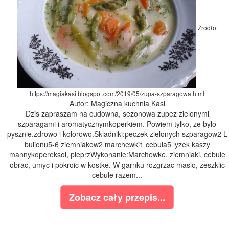
Źródło:
https://magiakasi.blogspot.com/2019/05/zupa-szparagowa.html
Autor: Magiczna kuchnia Kasi
Dzis zapraszam na cudowna, sezonowa zupez zielonymi
szparagami i aromatycznymkoperkiem. Powiem tylko, ze bylo
pysznie,zdrowo i kolorowo.Skladniki:peczek zielonych szparagow2 L
bulionu5-6 ziemniakow2 marchewki1 cebula5 lyzek kaszy
mannykopereksol, pieprzWykonanie:Marchewke, ziemniaki, cebule
obrac, umyc i pokroic w kostke. W garnku rozgrzac maslo, zeszklic
cebule razem...
Zobacz cały przepis...