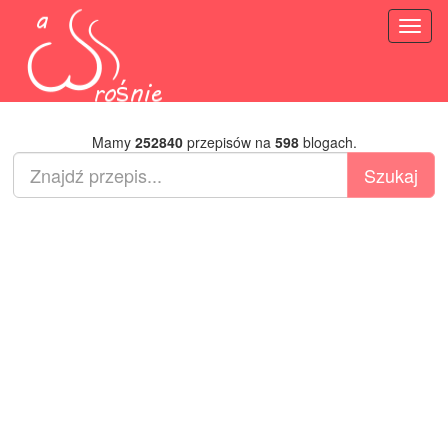
Toggl
naviga
Mamy
252840
przepisów na
598
blogach.