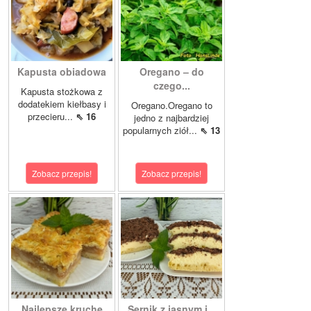
Kapusta obiadowa
Oregano – do
czego...
Kapusta stożkowa z
dodatekiem kiełbasy i
Oregano.Oregano to
przecieru...
⇖ 16
jedno z najbardziej
popularnych ziół...
⇖ 13
Zobacz przepis!
Zobacz przepis!
Najlepsze kruche
Sernik z jasnym i...