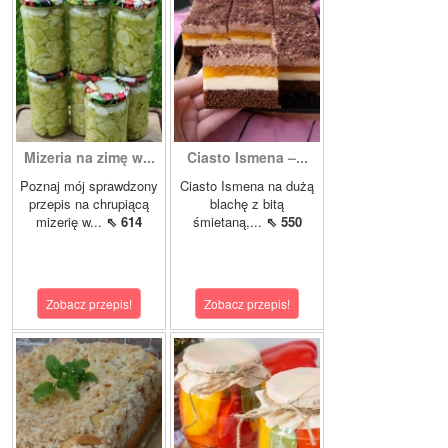
Mizeria na zimę w...
Ciasto Ismena –...
Poznaj mój sprawdzony
Ciasto Ismena na dużą
przepis na chrupiącą
blachę z bitą
mizerię w...
⇖ 614
śmietaną,...
⇖ 550
Zobacz przepis!
Zobacz przepis!