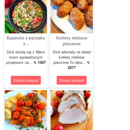
Kaszotto z pęczaku
Kotlety mielone
z...
pieczone
Dziś dzielę się z Wami
Dziś wleciały na obiad
moim sprawdzonym
kotlety mielone
przepisem na...
⇖ 1087
pieczone.To taka...
⇖
2977
Zobacz przepis!
Zobacz przepis!