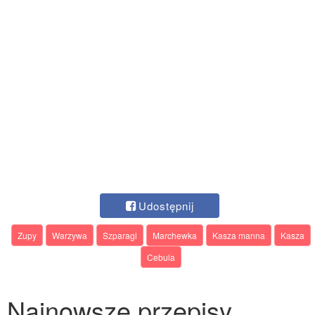
Udostępnij
Zupy
Warzywa
Szparagi
Marchewka
Kasza manna
Kasza
Cebula
Najnowsze przepisy