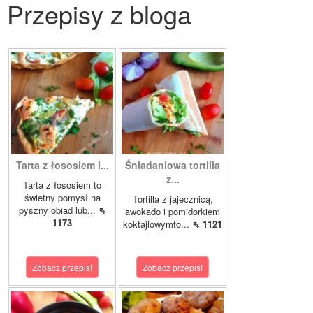
Przepisy z bloga
Tarta z łososiem i...
Śniadaniowa tortilla
z...
Tarta z łososiem to
świetny pomysł na
Tortilla z jajecznicą,
pyszny obiad lub...
⇖
awokado i pomidorkiem
1173
koktajlowymto...
⇖ 1121
Zobacz przepis!
Zobacz przepis!