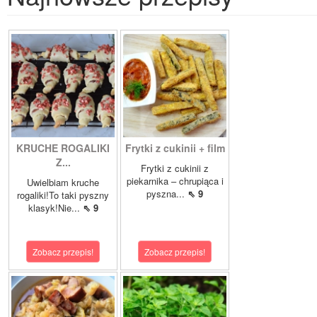
KRUCHE ROGALIKI
Frytki z cukinii + film
Z...
Frytki z cukinii z
piekarnika – chrupiąca i
Uwielbiam kruche
pyszna...
⇖ 9
rogaliki!To taki pyszny
klasyk!Nie...
⇖ 9
Zobacz przepis!
Zobacz przepis!