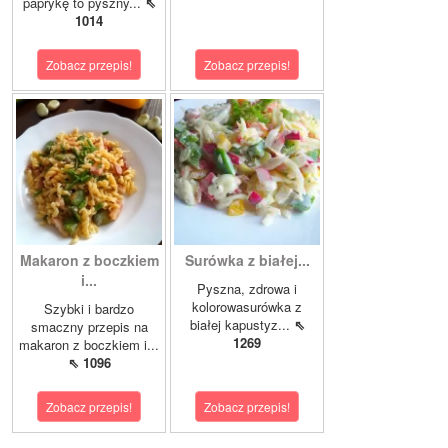
paprykę to pyszny...
⇖
1014
Zobacz przepis!
Zobacz przepis!
Makaron z boczkiem
Surówka z białej...
i...
Pyszna, zdrowa i
kolorowasurówka z
Szybki i bardzo
białej kapustyz...
⇖
smaczny przepis na
1269
makaron z boczkiem i...
⇖ 1096
Zobacz przepis!
Zobacz przepis!