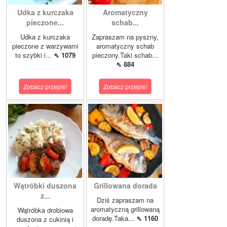
Udka z kurczaka
Aromatyczny
pieczone...
schab...
Udka z kurczaka
Zapraszam na pyszny,
pieczone z warzywami
aromatyczny schab
to szybki i...
⇖ 1079
pieczony.Taki schab...
⇖ 884
Zobacz przepis!
Zobacz przepis!
Wątróbki duszona
Grillowana dorada
z...
Dziś zapraszam na
aromatyczną grillowaną
Wątróbka drobiowa
doradę.Taka...
⇖ 1160
duszona z cukinią i