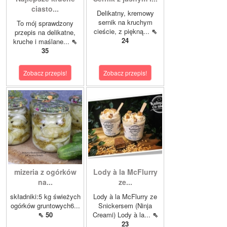
ciasto...
Delikatny, kremowy
sernik na kruchym
To mój sprawdzony
cieście, z piękną...
⇖
przepis na delikatne,
24
kruche i maślane...
⇖
35
Zobacz przepis!
Zobacz przepis!
mizeria z ogórków
Lody à la McFlurry
na...
ze...
składniki:5 kg świeżych
Lody à la McFlurry ze
ogórków gruntowych6...
Snickersem (Ninja
⇖ 50
Creami) Lody à la...
⇖
23