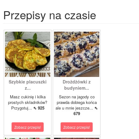
Przepisy na czasie
Szybkie placuszki
Drożdżówki z
z...
budyniem...
Masz cukinię i kilka
Sezon na jagody co
prostych składników?
prawda dobiega końca
Przygotuj...
⇖ 925
ale u mnie jeszcze...
⇖
679
Zobacz przepis!
Zobacz przepis!