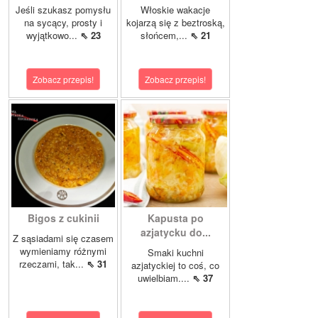
Jeśli szukasz pomysłu
Włoskie wakacje
na sycący, prosty i
kojarzą się z beztroską,
wyjątkowo...
⇖ 23
słońcem,...
⇖ 21
Zobacz przepis!
Zobacz przepis!
Bigos z cukinii
Kapusta po
azjatycku do...
Z sąsiadami się czasem
wymieniamy różnymi
Smaki kuchni
rzeczami, tak...
⇖ 31
azjatyckiej to coś, co
uwielbiam....
⇖ 37