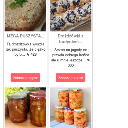
MEGA PUSZYSTA...
Drożdżówki z
budyniem...
Ta drożdżówka wyszła
tak puszysta, że ciężko
Sezon na jagody co
było...
⇖ 428
prawda dobiega końca
ale u mnie jeszcze...
⇖
333
Zobacz przepis!
Zobacz przepis!