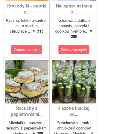
Krokodylki - ogórki
Najlepsza sałatka
z...
z...
Pyszne, lekko pikantne,
Kolorowa sałatka z
lekko słodkie,
kapusty, papryki i
chrupiące,...
⇖ 313
ogórków Niektóre...
⇖
290
Zobacz przepis!
Zobacz przepis!
Racuchy z
Kiszone inaczej,
papierówkami...
po...
Mięciutkie, puszyste
Rewelacyjny smak i
racuchy z papierówkami
chrupkość ogórków
to jeden z...
⇖ 289
kiszonych.Musicie...
⇖