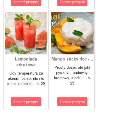
Zobacz przepis!
Zobacz przepis!
Lemoniada
Mango sticky rice -...
arbuzowa
Prosty deser, ale jaki
pyszny... cudowny,
Gdy temperatura za
kremowy, słodki....
⇖
oknem rośnie, nic nie
25
smakuje lepiej...
⇖ 29
Zobacz przepis!
Zobacz przepis!