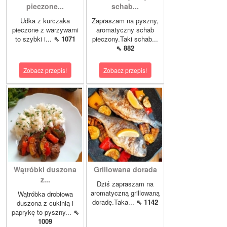
pieczone...
schab...
Udka z kurczaka
Zapraszam na pyszny,
pieczone z warzywami
aromatyczny schab
to szybki i...
⇖ 1071
pieczony.Taki schab...
⇖ 882
Zobacz przepis!
Zobacz przepis!
Wątróbki duszona
Grillowana dorada
z...
Dziś zapraszam na
aromatyczną grillowaną
Wątróbka drobiowa
doradę.Taka...
⇖ 1142
duszona z cukinią i
paprykę to pyszny...
⇖
1009