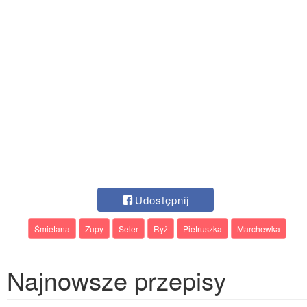
Udostępnij
Śmietana
Zupy
Seler
Ryż
Pietruszka
Marchewka
Najnowsze przepisy