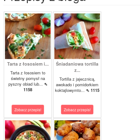
Tarta z łososiem i...
Śniadaniowa tortilla
z...
Tarta z łososiem to
świetny pomysł na
Tortilla z jajecznicą,
pyszny obiad lub...
⇖
awokado i pomidorkiem
1158
koktajlowymto...
⇖ 1115
Zobacz przepis!
Zobacz przepis!