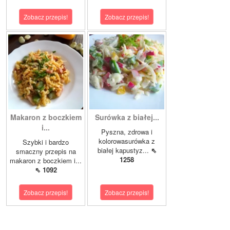
Zobacz przepis!
Zobacz przepis!
Makaron z boczkiem
Surówka z białej...
i...
Pyszna, zdrowa i
kolorowasurówka z
Szybki i bardzo
białej kapustyz...
⇖
smaczny przepis na
1258
makaron z boczkiem i...
⇖ 1092
Zobacz przepis!
Zobacz przepis!