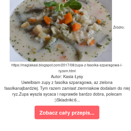
Źródło:
https://magiakasi.blogspot.com/2017/08/zupa-z-fasolka-szparagowa-i-
ryzem.html
Autor: Kasia Łysy
Uwielbiam zupy z fasolka szparagowa, az zielona
fasolkanajbardziej. Tym razem zamiast ziemniakow dodalam do niej
ryz.Zupa wyszla sycaca i naprawde bardzo dobra, polecam
:)Skladniki:6...
Zobacz cały przepis...