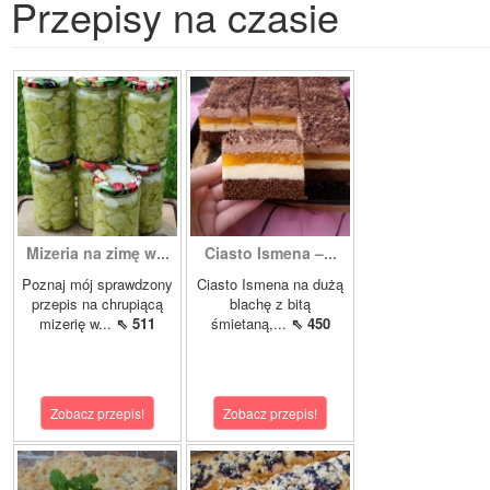
Przepisy na czasie
Mizeria na zimę w...
Ciasto Ismena –...
Poznaj mój sprawdzony
Ciasto Ismena na dużą
przepis na chrupiącą
blachę z bitą
mizerię w...
⇖ 511
śmietaną,...
⇖ 450
Zobacz przepis!
Zobacz przepis!