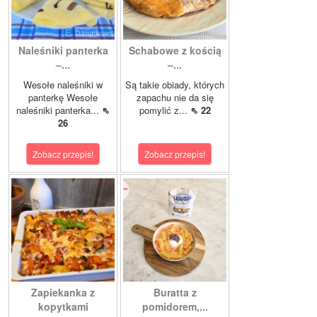
Naleśniki panterka
Schabowe z kością
–...
–...
Wesołe naleśniki w
Są takie obiady, których
panterkę Wesołe
zapachu nie da się
naleśniki panterka...
⇖
pomylić z...
⇖ 22
26
Zobacz przepis!
Zobacz przepis!
Zapiekanka z
Buratta z
kopytkami
pomidorem,...