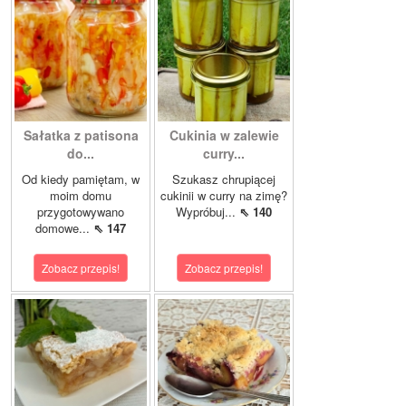
Sałatka z patisona
Cukinia w zalewie
do...
curry...
Od kiedy pamiętam, w
Szukasz chrupiącej
moim domu
cukinii w curry na zimę?
przygotowywano
Wypróbuj...
⇖ 140
domowe...
⇖ 147
Zobacz przepis!
Zobacz przepis!