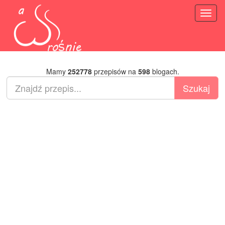
Toggl
naviga
Mamy
252778
przepisów na
598
blogach.