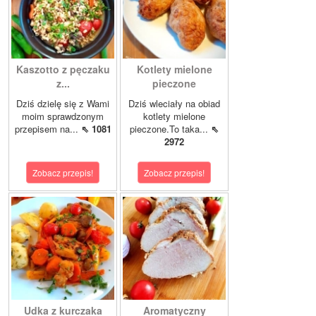
Kaszotto z pęczaku
Kotlety mielone
z...
pieczone
Dziś dzielę się z Wami
Dziś wleciały na obiad
moim sprawdzonym
kotlety mielone
przepisem na...
⇖ 1081
pieczone.To taka...
⇖
2972
Zobacz przepis!
Zobacz przepis!
Udka z kurczaka
Aromatyczny