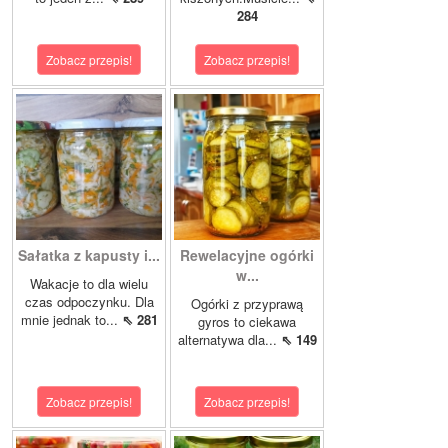
284
Zobacz przepis!
Zobacz przepis!
Sałatka z kapusty i...
Rewelacyjne ogórki
w...
Wakacje to dla wielu
czas odpoczynku. Dla
Ogórki z przyprawą
mnie jednak to...
⇖ 281
gyros to ciekawa
alternatywa dla...
⇖ 149
Zobacz przepis!
Zobacz przepis!