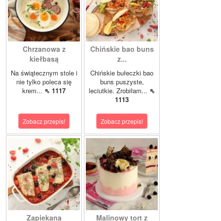
Chrzanowa z
Chińskie bao buns
kiełbasą
z...
Na świątecznym stole i
Chińskie bułeczki bao
nie tylko poleca się
buns puszyste,
krem...
⇖ 1117
leciutkie. Zrobiłam...
⇖
1113
Zobacz przepis!
Zobacz przepis!
Zapiekana
Malinowy tort z