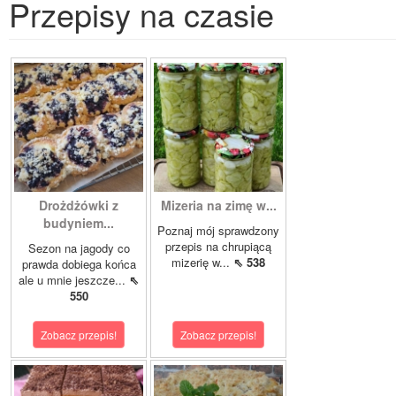
Przepisy na czasie
Drożdżówki z
Mizeria na zimę w...
budyniem...
Poznaj mój sprawdzony
przepis na chrupiącą
Sezon na jagody co
mizerię w...
⇖ 538
prawda dobiega końca
ale u mnie jeszcze...
⇖
550
Zobacz przepis!
Zobacz przepis!