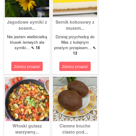
Jagodowe syrniki z
Sernik kokosowy z
sosem...
musem...
Nie jestem wielbicielką
Dzisiaj przychodzę do
klusek leniwych ale
Was z kolejnym
syrniki...
⇖ 18
prostym przepisem...
⇖
13
Zobacz przepis!
Zobacz przepis!
Włoski gulasz
Ciemne kruche
warzywny...
ciasto pod...