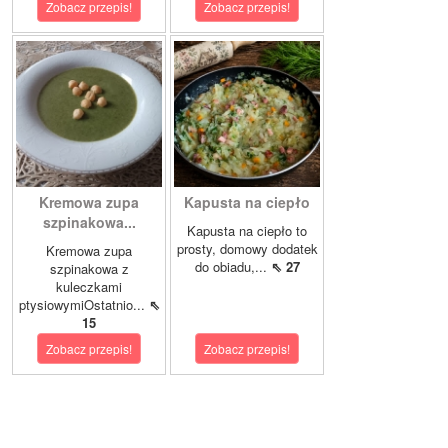
Zobacz przepis!
Zobacz przepis!
Kremowa zupa
Kapusta na ciepło
szpinakowa...
Kapusta na ciepło to
prosty, domowy dodatek
Kremowa zupa
do obiadu,...
⇖ 27
szpinakowa z
kuleczkami
ptysiowymiOstatnio...
⇖
15
Zobacz przepis!
Zobacz przepis!