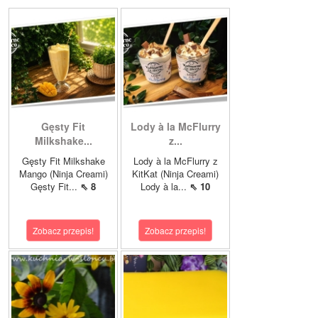
Gęsty Fit
Lody à la McFlurry
Milkshake...
z...
Gęsty Fit Milkshake
Lody à la McFlurry z
Mango (Ninja Creami)
KitKat (Ninja Creami)
Gęsty Fit...
⇖ 8
Lody à la...
⇖ 10
Zobacz przepis!
Zobacz przepis!