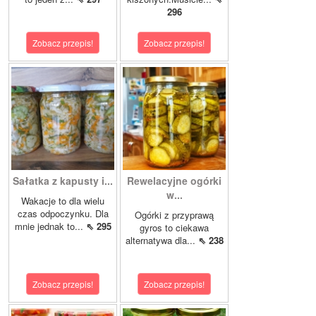
296
Zobacz przepis!
Zobacz przepis!
Sałatka z kapusty i...
Rewelacyjne ogórki
w...
Wakacje to dla wielu
czas odpoczynku. Dla
Ogórki z przyprawą
mnie jednak to...
⇖ 295
gyros to ciekawa
alternatywa dla...
⇖ 238
Zobacz przepis!
Zobacz przepis!