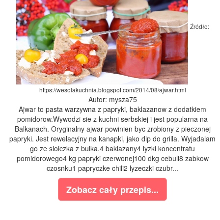
Źródło:
https://wesolakuchnia.blogspot.com/2014/08/ajwar.html
Autor: mysza75
Ajwar to pasta warzywna z papryki, baklazanow z dodatkiem
pomidorow.Wywodzi sie z kuchni serbskiej i jest popularna na
Balkanach. Oryginalny ajwar powinien byc zrobiony z pieczonej
papryki. Jest rewelacyjny na kanapki, jako dip do grilla. Wyjadalam
go ze sloiczka z bulka.4 baklazany4 lyzki koncentratu
pomidorowego4 kg papryki czerwonej100 dkg cebuli8 zabkow
czosnku1 papryczke chili2 lyzeczki czubr...
Zobacz cały przepis...