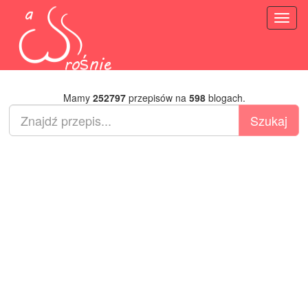
Toggl
naviga
Mamy
252797
przepisów na
598
blogach.