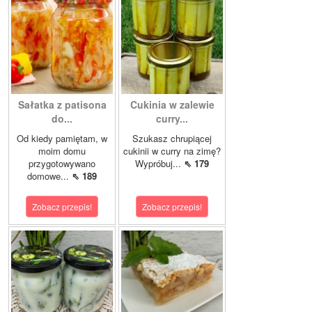
Sałatka z patisona
Cukinia w zalewie
do...
curry...
Od kiedy pamiętam, w
Szukasz chrupiącej
moim domu
cukinii w curry na zimę?
przygotowywano
Wypróbuj...
⇖ 179
domowe...
⇖ 189
Zobacz przepis!
Zobacz przepis!