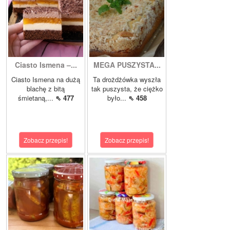
Ciasto Ismena –...
MEGA PUSZYSTA...
Ciasto Ismena na dużą
Ta drożdżówka wyszła
blachę z bitą
tak puszysta, że ciężko
śmietaną,...
⇖ 477
było...
⇖ 458
Zobacz przepis!
Zobacz przepis!