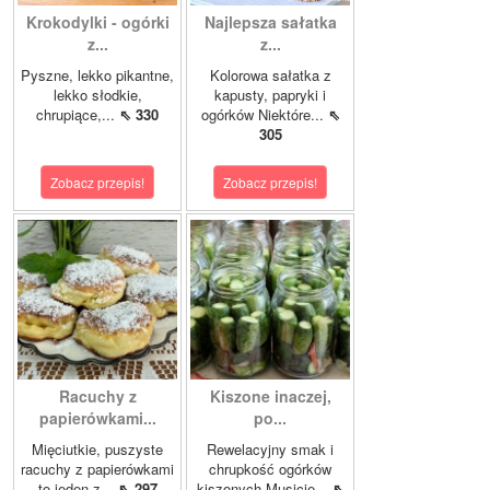
Krokodylki - ogórki
Najlepsza sałatka
z...
z...
Pyszne, lekko pikantne,
Kolorowa sałatka z
lekko słodkie,
kapusty, papryki i
chrupiące,...
⇖ 330
ogórków Niektóre...
⇖
305
Zobacz przepis!
Zobacz przepis!
Racuchy z
Kiszone inaczej,
papierówkami...
po...
Mięciutkie, puszyste
Rewelacyjny smak i
racuchy z papierówkami
chrupkość ogórków
to jeden z...
⇖ 297
kiszonych.Musicie...
⇖