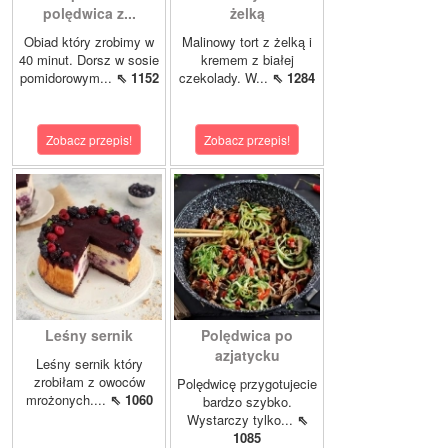
polędwica z...
żelką
Obiad który zrobimy w
Malinowy tort z żelką i
40 minut. Dorsz w sosie
kremem z białej
pomidorowym...
⇖ 1152
czekolady. W...
⇖ 1284
Zobacz przepis!
Zobacz przepis!
Leśny sernik
Polędwica po
azjatycku
Leśny sernik który
zrobiłam z owoców
Polędwicę przygotujecie
mrożonych....
⇖ 1060
bardzo szybko.
Wystarczy tylko...
⇖
1085