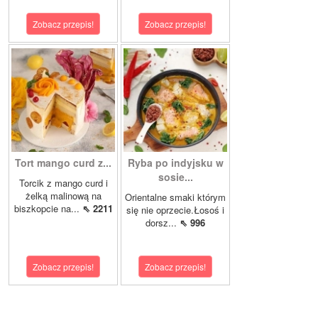
Zobacz przepis!
Zobacz przepis!
Tort mango curd z...
Ryba po indyjsku w
sosie...
Torcik z mango curd i
żelką malinową na
Orientalne smaki którym
biszkopcie na...
⇖ 2211
się nie oprzecie.Łosoś i
dorsz...
⇖ 996
Zobacz przepis!
Zobacz przepis!