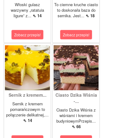
Włoski gulasz
To ciemne kruche ciasto
warzywny „ratatuia
to doskonała baza do
ligure” z...
⇖ 14
sernika. Jest...
⇖ 18
Zobacz przepis!
Zobacz przepis!
Sernik z kremem...
Ciasto Dzika Wiśnia
-...
Sernik z kremem
pomarańczowym to
Ciasto Dzika Wiśnia z
połączenie delikatnej,...
wiśniami i kremem
⇖ 14
budyniowymPrzepis...
⇖ 66