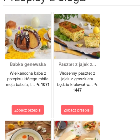
Babka genewska
Pasztet z jajek z...
Wielkanocna baba z
Wiosenny pasztet z
przepisu którego robiła
jajek z groszkiem
moja babcia, i...
⇖ 1071
będzie królował w...
⇖
1447
Zobacz przepis!
Zobacz przepis!