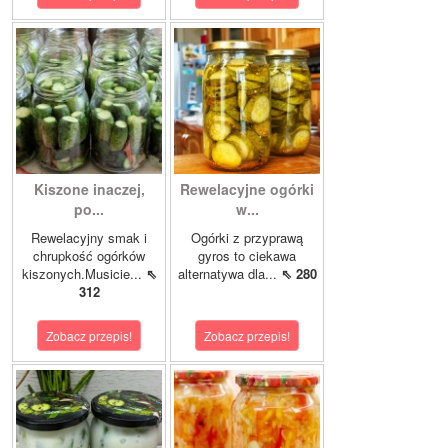
Kiszone inaczej,
Rewelacyjne ogórki
po...
w...
Rewelacyjny smak i
Ogórki z przyprawą
chrupkość ogórków
gyros to ciekawa
kiszonych.Musicie...
⇖
alternatywa dla...
⇖ 280
312
Zobacz przepis!
Zobacz przepis!