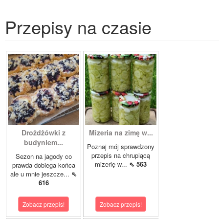
Przepisy na czasie
Drożdżówki z
Mizeria na zimę w...
budyniem...
Poznaj mój sprawdzony
przepis na chrupiącą
Sezon na jagody co
mizerię w...
⇖ 563
prawda dobiega końca
ale u mnie jeszcze...
⇖
616
Zobacz przepis!
Zobacz przepis!