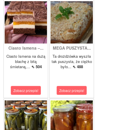
Ciasto Ismena –...
MEGA PUSZYSTA...
Ciasto Ismena na dużą
Ta drożdżówka wyszła
blachę z bitą
tak puszysta, że ciężko
śmietaną,...
⇖ 504
było...
⇖ 488
Zobacz przepis!
Zobacz przepis!