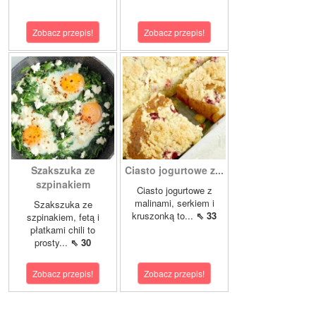
Zobacz przepis!
Zobacz przepis!
Szakszuka ze
Ciasto jogurtowe z...
szpinakiem
Ciasto jogurtowe z
malinami, serkiem i
Szakszuka ze
kruszonką to...
⇖ 33
szpinakiem, fetą i
płatkami chili to
prosty...
⇖ 30
Zobacz przepis!
Zobacz przepis!