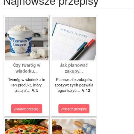
Najnowsze przepisy
Czy twaróg w
Jak planować
wiaderku...
zakupy...
Twaróg w wiaderku to
Planowanie zakupów
ten produkt, który
spożywczych pozwala
„ratuje”...
⇖ 5
ograniczyć...
⇖ 12
Zobacz przepis!
Zobacz przepis!