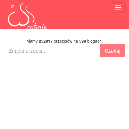
Toggl
naviga
Mamy
252817
przepisów na
598
blogach.