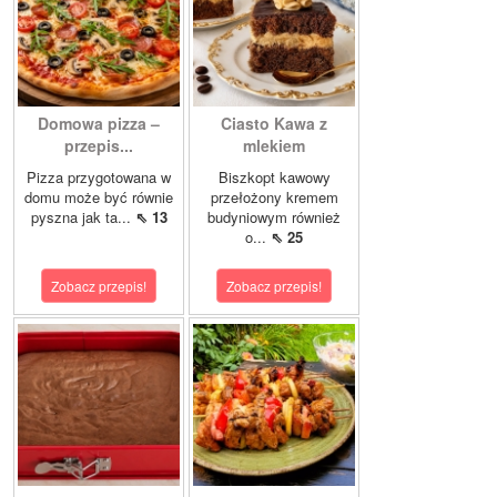
Domowa pizza –
Ciasto Kawa z
przepis...
mlekiem
Pizza przygotowana w
Biszkopt kawowy
domu może być równie
przełożony kremem
pyszna jak ta...
⇖ 13
budyniowym również
o...
⇖ 25
Zobacz przepis!
Zobacz przepis!