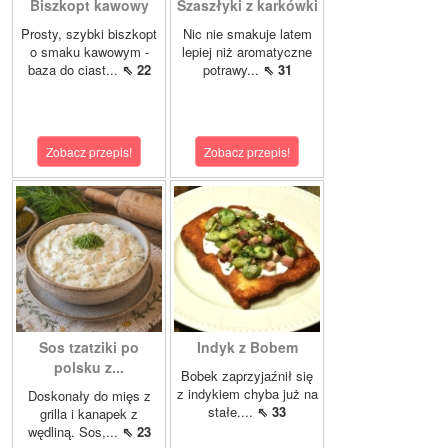
Biszkopt kawowy
Szaszłyki z karkówki
Prosty, szybki biszkopt
Nic nie smakuje latem
o smaku kawowym -
lepiej niż aromatyczne
baza do ciast...
⇖ 22
potrawy...
⇖ 31
Zobacz przepis!
Zobacz przepis!
Sos tzatziki po
Indyk z Bobem
polsku z...
Bobek zaprzyjaźnił się
z indykiem chyba już na
Doskonały do mięs z
stałe....
⇖ 33
grilla i kanapek z
wędliną. Sos,...
⇖ 23