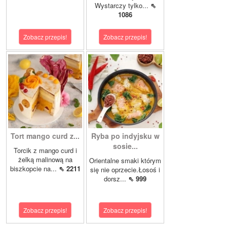
Wystarczy tylko...
⇖
1086
Zobacz przepis!
Zobacz przepis!
Tort mango curd z...
Ryba po indyjsku w
sosie...
Torcik z mango curd i
żelką malinową na
Orientalne smaki którym
biszkopcie na...
⇖ 2211
się nie oprzecie.Łosoś i
dorsz...
⇖ 999
Zobacz przepis!
Zobacz przepis!