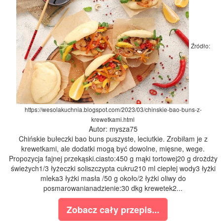
Źródło:
https://wesolakuchnia.blogspot.com/2023/03/chinskie-bao-buns-z-
krewetkami.html
Autor: mysza75
Chińskie bułeczki bao buns puszyste, leciutkie. Zrobiłam je z
krewetkami, ale dodatki mogą być dowolne, mięsne, wege.
Propozycja fajnej przekąski.ciasto:450 g mąki tortowej20 g drożdży
świeżych1/3 łyżeczki soliszczypta cukru210 ml ciepłej wody3 łyżki
mleka3 łyżki masła /50 g około/2 łyżki oliwy do
posmarowanianadzienie:30 dkg krewetek2...
Zobacz cały przepis...