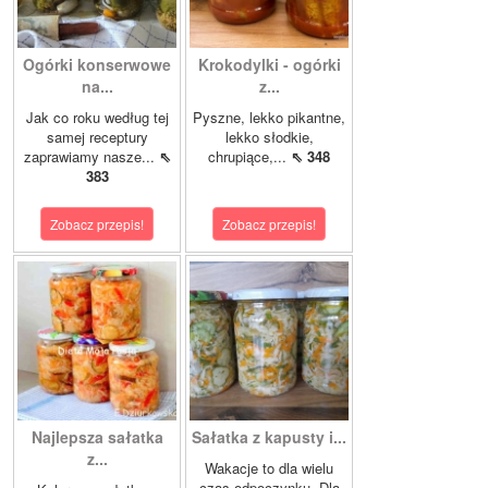
Ogórki konserwowe
Krokodylki - ogórki
na...
z...
Jak co roku według tej
Pyszne, lekko pikantne,
samej receptury
lekko słodkie,
zaprawiamy nasze...
⇖
chrupiące,...
⇖ 348
383
Zobacz przepis!
Zobacz przepis!
Najlepsza sałatka
Sałatka z kapusty i...
z...
Wakacje to dla wielu
czas odpoczynku. Dla