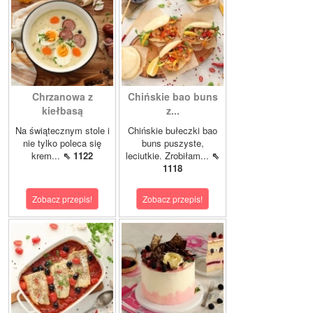
Chrzanowa z
Chińskie bao buns
kiełbasą
z...
Na świątecznym stole i
Chińskie bułeczki bao
nie tylko poleca się
buns puszyste,
krem...
⇖ 1122
leciutkie. Zrobiłam...
⇖
1118
Zobacz przepis!
Zobacz przepis!