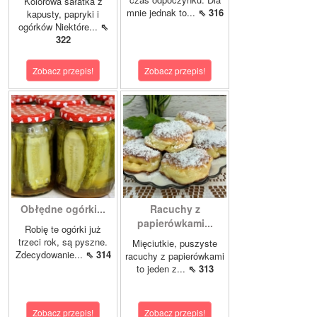
Kolorowa sałatka z
mnie jednak to...
⇖ 316
kapusty, papryki i
ogórków Niektóre...
⇖
322
Zobacz przepis!
Zobacz przepis!
Obłędne ogórki...
Racuchy z
papierówkami...
Robię te ogórki już
trzeci rok, są pyszne.
Mięciutkie, puszyste
Zdecydowanie...
⇖ 314
racuchy z papierówkami
to jeden z...
⇖ 313
Zobacz przepis!
Zobacz przepis!