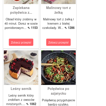
Zapiekana
Malinowy tort z
polędwica z...
żelką
Obiad który zrobimy w
Malinowy tort z żelką i
40 minut. Dorsz w sosie
kremem z białej
pomidorowym...
⇖ 1153
czekolady. W...
⇖ 1286
Zobacz przepis!
Zobacz przepis!
Leśny sernik
Polędwica po
azjatycku
Leśny sernik który
zrobiłam z owoców
Polędwicę przygotujecie
mrożonych....
⇖ 1062
bardzo szybko.