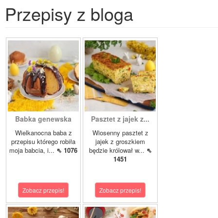
Przepisy z bloga
Babka genewska
Pasztet z jajek z...
Wielkanocna baba z
Wiosenny pasztet z
przepisu którego robiła
jajek z groszkiem
moja babcia, i...
⇖ 1076
będzie królował w...
⇖
1451
Zobacz przepis!
Zobacz przepis!