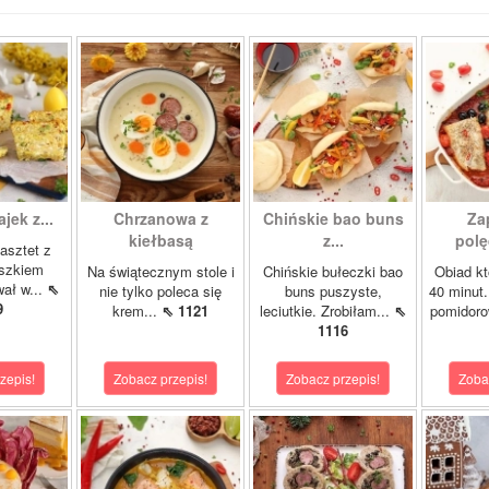
ajek z...
Chrzanowa z
Chińskie bao buns
Za
kiełbasą
z...
polę
asztet z
oszkiem
Na świątecznym stole i
Chińskie bułeczki bao
Obiad kt
wał w...
⇖
nie tylko poleca się
buns puszyste,
40 minut.
9
krem...
⇖ 1121
leciutkie. Zrobiłam...
⇖
pomidor
1116
zepis!
Zobacz przepis!
Zobacz przepis!
Zoba