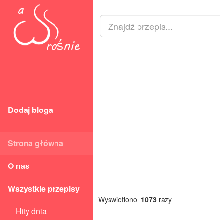
Dodaj bloga
Strona główna
O nas
Wszystkie przepisy
Wyświetlono:
1073
razy
Hity dnia