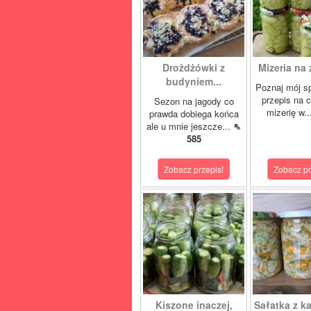
Drożdżówki z
Mizeria na 
budyniem...
Poznaj mój s
przepis na 
Sezon na jagody co
mizerię w.
prawda dobiega końca
ale u mnie jeszcze...
⇖
585
Zobacz przepis!
Zobacz pr
Kiszone inaczej,
Sałatka z ka