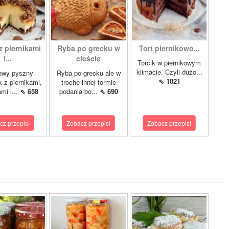
z piernikami
Ryba po grecku w
Tort piernikowo...
i...
cieście
Torcik w piernikowym
klimacie. Czyli dużo...
owy pyszny
Ryba po grecku ale w
⇖ 1021
k z piernikami,
trochę innej formie
mi i...
⇖ 658
podania bo...
⇖ 690
cz przepis!
Zobacz przepis!
Zobacz przepis!