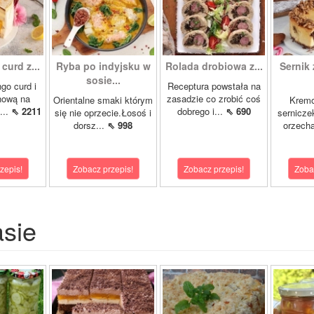
curd z...
Ryba po indyjsku w
Rolada drobiowa z...
Sernik 
sosie...
go curd i
Receptura powstała na
nową na
zasadzie co zrobić coś
Orientalne smaki którym
Krem
...
⇖ 2211
dobrego i...
⇖ 690
się nie oprzecie.Łosoś i
sernicze
dorsz...
⇖ 998
orzecha
zepis!
Zobacz przepis!
Zobacz przepis!
Zoba
asie