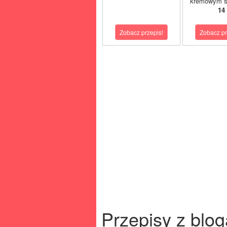
kremowym s
14
Zobacz przepis!
Zobacz pr
Przepisy z blog