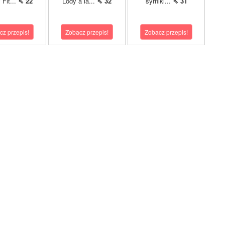
 Fit...
⇖ 22
Lody à la...
⇖ 32
syrniki...
⇖ 31
cz przepis!
Zobacz przepis!
Zobacz przepis!