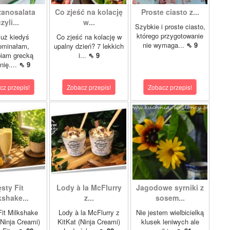
zanosalata
Co zjeść na kolację
Proste ciasto z...
zyli...
w...
Szybkie i proste ciasto,
którego przygotowanie
już kiedyś
Co zjeść na kolację w
nie wymaga...
⇖ 9
ominałam,
upalny dzień? 7 lekkich
biam grecką
i...
⇖ 9
nię....
⇖ 9
cz przepis!
Zobacz przepis!
Zobacz przepis!
sty Fit
Lody à la McFlurry
Jagodowe syrniki z
kshake...
z...
sosem...
it Milkshake
Lody à la McFlurry z
Nie jestem wielbicielką
Ninja Creami)
KitKat (Ninja Creami)
klusek leniwych ale