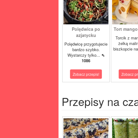
Polędwica po
Tort mango 
azjatycku
Torcik z man
żelką mali
Polędwicę przygotujecie
biszkopcie na
bardzo szybko.
Wystarczy tylko...
⇖
1086
Zobacz przepis!
Zobacz pr
Przepisy na cz