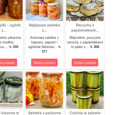
lki - ogórki
Najlepsza sałatka
Racuchy z
z...
z...
papierówkami...
ekko pikantne,
Kolorowa sałatka z
Mięciutkie, puszyste
o słodkie,
kapusty, papryki i
racuchy z papierówkami
ce,...
⇖ 335
ogórków Niektóre...
⇖
to jeden z...
⇖ 308
311
cz przepis!
Zobacz przepis!
Zobacz przepis!
i kiszone w
Sałatka z patisona
Cukinia w zalewie