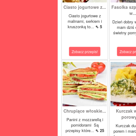
Ciasto jogurtowe z...
Fasolka sz
w..
Ciasto jogurtowe z
malinami, serkiem i
Dzień dobry 
kruszonką to...
⇖ 5
mam dziś 
świetny pom
Zobacz przepis!
Zobacz pr
Chrupiące włoskie...
Kurczak 
porowy
Panini z mozzarellą i
pomidorami Są
Kurczak du
przepisy które...
⇖ 25
porem i mar