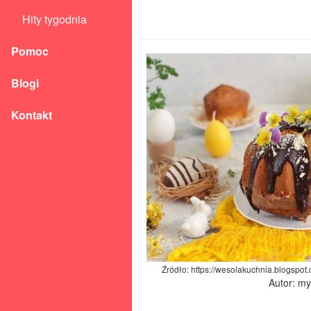
Hity tygodnia
Pomoc
Blogi
Kontakt
Źródło: https://wesolakuchnia.blogspo
Autor: m