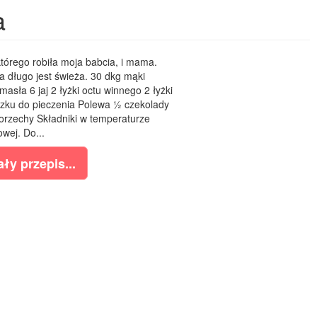
a
tórego robiła moja babcia, i mama.
 długo jest świeża. 30 dkg mąki
asła 6 jaj 2 łyżki octu winnego 2 łyżki
oszku do pieczenia Polewa ½ czekolady
orzechy Składniki w temperaturze
owej. Do...
ły przepis...