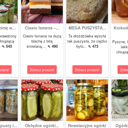
zimę w...
Ciasto Ismena –...
MEGA PUSZYSTA...
Krokody
prawdzony
Ciasto Ismena na dużą
Ta drożdżówka wyszła
chrupiącą
blachę z bitą
tak puszysta, że ciężko
Pyszne, l
..
⇖ 545
śmietaną,...
⇖ 490
było...
⇖ 473
lekk
chrupią
zepis!
Zobacz przepis!
Zobacz przepis!
Zoba
pusty i...
Obłędne ogórki...
Rewelacyjne ogórki
Ogórk