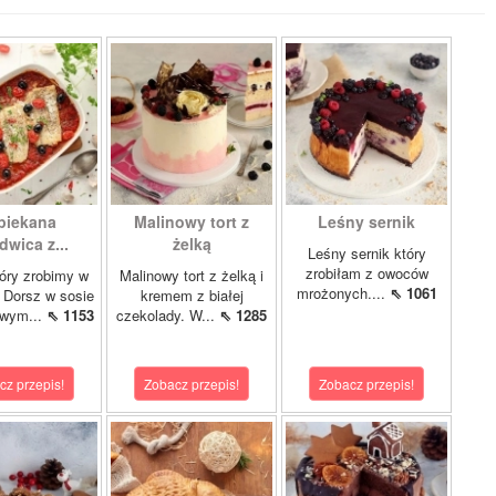
piekana
Malinowy tort z
Leśny sernik
dwica z...
żelką
Leśny sernik który
zrobiłam z owoców
óry zrobimy w
Malinowy tort z żelką i
mrożonych....
⇖ 1061
 Dorsz w sosie
kremem z białej
owym...
⇖ 1153
czekolady. W...
⇖ 1285
cz przepis!
Zobacz przepis!
Zobacz przepis!