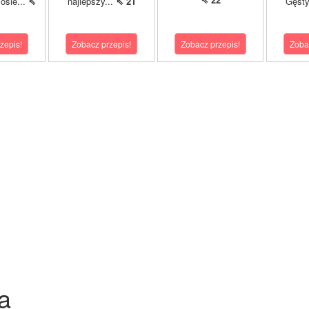
osie...
⇖
najlepszy...
⇖ 21
Gęsty
zepis!
Zobacz przepis!
Zobacz przepis!
Zoba
a