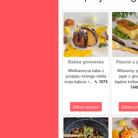
Babka genewska
Pasztet z j
Wielkanocna baba z
Wiosenny p
przepisu którego robiła
jajek z gr
moja babcia, i...
⇖ 1074
będzie królo
144
Zobacz przepis!
Zobacz pr