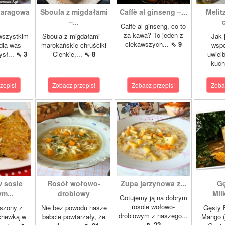
paragowa
Sboula z migdałami
Caffè al ginseng –...
Melit
.
–...
c
Caffè al ginseng, co to
za kawa? To jeden z
wszystkim
Sboula z migdałami –
Jak 
ciekawszych...
⇖ 9
dla was
marokańskie chruściki
wsp
ysł...
⇖ 3
Cienkie,...
⇖ 8
uwiel
kuch
zepis!
Zobacz przepis!
Zobacz przepis!
Zoba
w sosie
Rosół wołowo-
Zupa jarzynowa z...
Gę
m...
drobiowy
Mil
Gotujemy ją na dobrym
rosole wołowo-
szony z
Nie bez powodu nasze
Gęsty F
drobiowym z naszego...
chewką w
babcie powtarzały, że
Mango (
⇖ 22