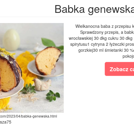
Babka genewsk
Wielkanocna baba z przepisu k
Sprawdzony przepis, a babka
wrocławskiej 30 dkg cukru 30 dkg m
spirytusu1 cytryna 2 łyżeczki pr
gorzkiej30 ml śmietanki 30 %
pokoj
Zobacz ca
t.com/2023/04/babka-genewska.html
ysza75