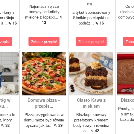
na...
Najsmaczniejsze
Co u
tradycyjne kotlety
niedzie
cFlurry z
artykuł sponsorowany
mielone z łopatki...
⇖
domowych
o (Ninja
Słodkie przekąski na
13
 à...
⇖ 16
podróż...
⇖ 16
zepis!
Zobacz przepis!
Zobacz przepis!
Zoba
róg w
Domowa pizza –
Ciasto Kawa z
Biszk
u...
przepis...
mlekiem
Prosty, 
o smak
aderku to
Pizza przygotowana w
Biszkopt kawowy
baza do
t, który
domu może być równie
przełożony kremem
.
⇖ 32
pyszna jak ta...
⇖ 29
budyniowym również
o...
⇖ 42