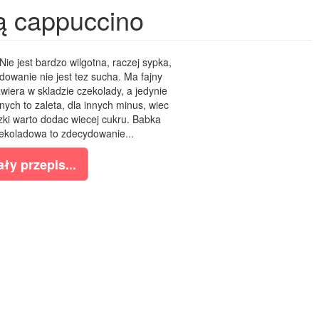
ą cappuccino
ie jest bardzo wilgotna, raczej sypka,
owanie nie jest tez sucha. Ma fajny
iera w skladzie czekolady, a jedynie
nych to zaleta, dla innych minus, wiec
czki warto dodac wiecej cukru. Babka
ekoladowa to zdecydowanie...
ły przepis...