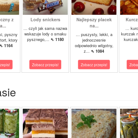
yczny z
Lody snickers
Najlepszy placek
Kurcz
...
na...
… czyli jak sama nazwa
… kurc
wskazuje lody o smaku
kurczak n
ki, pyszny
… puszysty, lekki, a
pysznego,...
⇖ 1180
kurczak
tort, ktory
jednoczesnie
⇖ 1164
odpowiednio wilgotny,
z...
⇖ 1084
zepis!
Zobacz przepis!
Zobacz przepis!
Zoba
asie