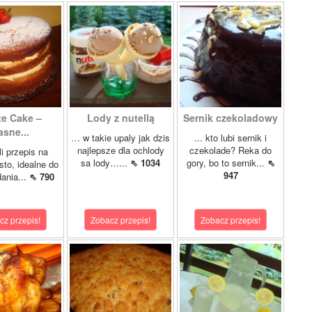
te Cake –
Lody z nutellą
Sernik czekoladowy
asne...
… w takie upaly jak dzis
... kto lubi sernik i
najlepsze dla ochlody
czekolade? Reka do
i przepis na
sa lody…...
⇖ 1034
gory, bo to sernik...
⇖
sto, idealne do
947
ania...
⇖ 790
cz przepis!
Zobacz przepis!
Zobacz przepis!