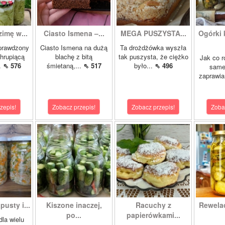
zimę w...
Ciasto Ismena –...
MEGA PUSZYSTA...
Ogórki
prawdzony
Ciasto Ismena na dużą
Ta drożdżówka wyszła
chrupiącą
blachę z bitą
tak puszysta, że ciężko
Jak co r
..
⇖ 576
śmietaną,...
⇖ 517
było...
⇖ 496
samej
zaprawia
zepis!
Zobacz przepis!
Zobacz przepis!
Zoba
pusty i...
Kiszone inaczej,
Racuchy z
Rewela
po...
papierówkami...
dla wielu