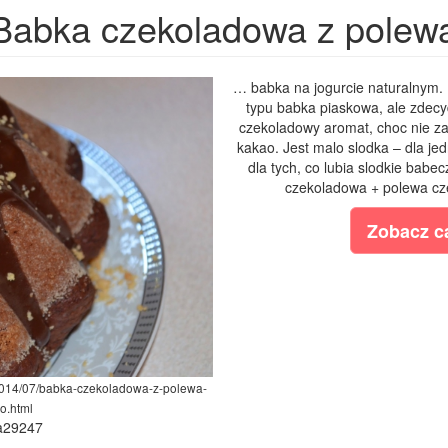
Babka czekoladowa z polew
… babka na jogurcie naturalnym. N
typu babka piaskowa, ale zdecyd
czekoladowy aromat, choc nie zaw
kakao. Jest malo slodka – dla jed
dla tych, co lubia slodkie babe
czekoladowa + polewa cz
Zobacz ca
/2014/07/babka-czekoladowa-z-polewa-
o.html
ia29247