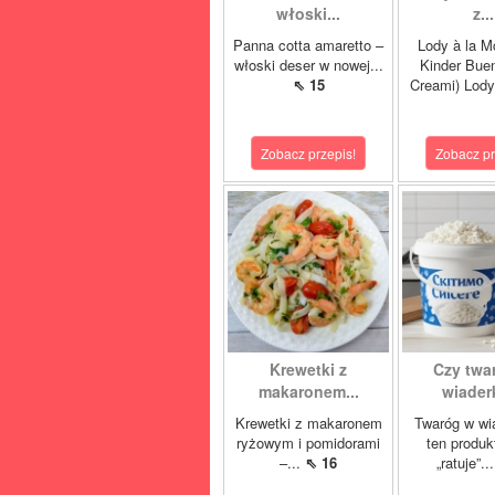
włoski...
z...
Panna cotta amaretto –
Lody à la M
włoski deser w nowej...
Kinder Buen
⇖ 15
Creami) Lody
Zobacz przepis!
Zobacz pr
Krewetki z
Czy twa
makaronem...
wiaderk
Krewetki z makaronem
Twaróg w wi
ryżowym i pomidorami
ten produk
–...
⇖ 16
„ratuje”..