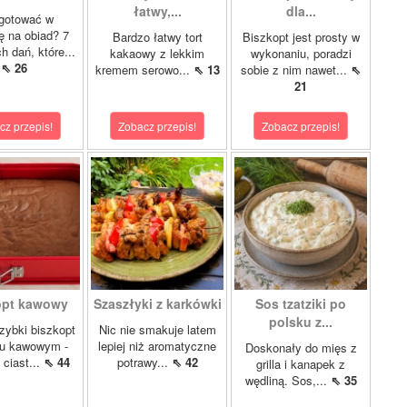
łatwy,...
dla...
gotować w
lę na obiad? 7
Bardzo łatwy tort
Biszkopt jest prosty w
 dań, które...
kakaowy z lekkim
wykonaniu, poradzi
⇖ 26
kremem serowo...
⇖ 13
sobie z nim nawet...
⇖
21
cz przepis!
Zobacz przepis!
Zobacz przepis!
opt kawowy
Szaszłyki z karkówki
Sos tzatziki po
polsku z...
szybki biszkopt
Nic nie smakuje latem
u kawowym -
lepiej niż aromatyczne
Doskonały do mięs z
 ciast...
⇖ 44
potrawy...
⇖ 42
grilla i kanapek z
wędliną. Sos,...
⇖ 35