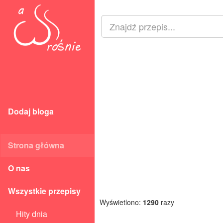
Dodaj bloga
Strona główna
O nas
Wszystkie przepisy
Wyświetlono:
1290
razy
Hity dnia