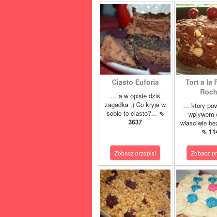
Ciasto Euforia
Tort a la 
Roch
… a w opisie dziś
zagadka ;) Co kryje w
… ktory pow
sobie to ciasto?...
⇖
wplywem c
3637
wlasciwie bez
⇖ 11
Zobacz przepis!
Zobacz pr