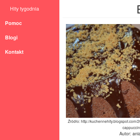
Hity tygodnia
Pomoc
Blogi
Kontakt
Źródło: http://kuchennehity.blogspot.com
cappuccin
Autor: an