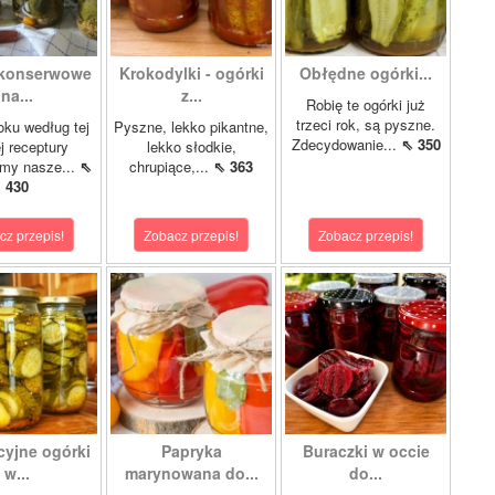
 konserwowe
Krokodylki - ogórki
Obłędne ogórki...
na...
z...
Robię te ogórki już
trzeci rok, są pyszne.
oku według tej
Pyszne, lekko pikantne,
Zdecydowanie...
⇖ 350
 receptury
lekko słodkie,
my nasze...
⇖
chrupiące,...
⇖ 363
430
cz przepis!
Zobacz przepis!
Zobacz przepis!
cyjne ogórki
Papryka
Buraczki w occie
w...
marynowana do...
do...