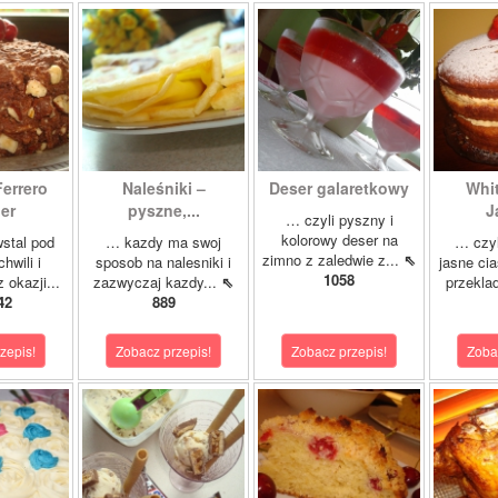
Ferrero
Naleśniki –
Deser galaretkowy
Whi
er
pyszne,...
J
… czyli pyszny i
kolorowy deser na
stal pod
… kazdy ma swoj
… czyl
zimno z zaledwie z...
⇖
hwili i
sposob na nalesniki i
jasne cia
1058
 okazji...
zazwyczaj kazdy...
⇖
przeklad
42
889
zepis!
Zobacz przepis!
Zobacz przepis!
Zoba