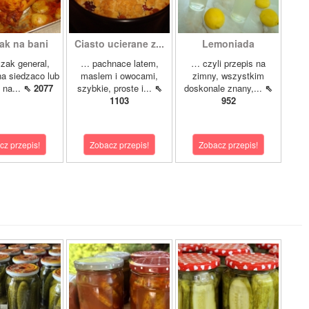
ak na bani
Ciasto ucierane z...
Lemoniada
zak general,
… pachnace latem,
… czyli przepis na
a siedzaco lub
maslem i owocami,
zimny, wszystkim
 na...
⇖ 2077
szybkie, proste i...
⇖
doskonale znany,...
⇖
1103
952
cz przepis!
Zobacz przepis!
Zobacz przepis!