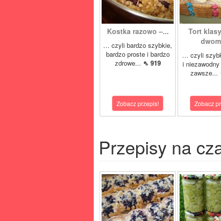
Kostka razowo –...
Tort klas
dwoma
… czyli bardzo szybkie,
bardzo proste i bardzo
… czyli szyb
zdrowe...
⇖ 919
i niezawodny 
zawsze...
Zobacz przepis!
Zobacz pr
Przepisy na cz