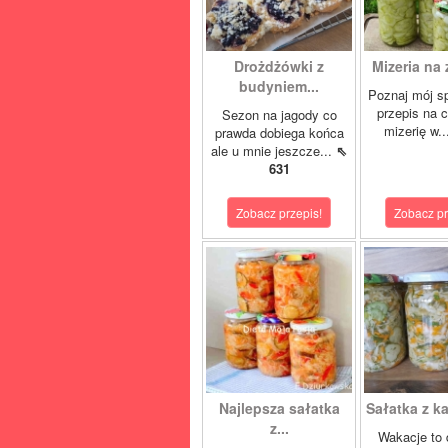
Drożdżówki z
Mizeria na 
budyniem...
Poznaj mój s
przepis na 
Sezon na jagody co
mizerię w.
prawda dobiega końca
ale u mnie jeszcze...
⇖
631
Zobacz przepis!
Zobacz pr
Najlepsza sałatka
Sałatka z ka
z...
Wakacje to 