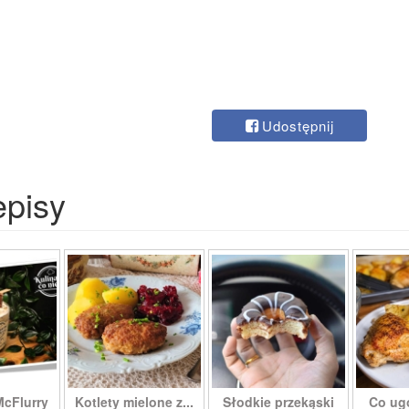
Udostępnij
episy
McFlurry
Kotlety mielone z...
Słodkie przekąski
Co ug