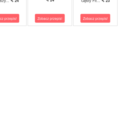
pszy...
⇖ 24
Gęsty Fit...
⇖ 23
cz przepis!
Zobacz przepis!
Zobacz przepis!