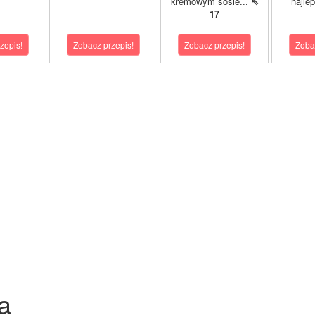
kremowym sosie...
⇖
najle
17
zepis!
Zobacz przepis!
Zobacz przepis!
Zoba
a