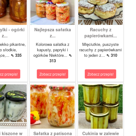
lki - ogórki
Najlepsza sałatka
Racuchy z
z...
z...
papierówkami...
ekko pikantne,
Kolorowa sałatka z
Mięciutkie, puszyste
o słodkie,
kapusty, papryki i
racuchy z papierówkami
ce,...
⇖ 335
ogórków Niektóre...
⇖
to jeden z...
⇖ 310
313
cz przepis!
Zobacz przepis!
Zobacz przepis!
i kiszone w
Sałatka z patisona
Cukinia w zalewie