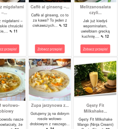
z migdałami
Caffè al ginseng –...
Melitzanosalata
–...
czyli...
Caffè al ginseng, co to
za kawa? To jeden z
z migdałami –
Jak już kiedyś
ciekawszych...
⇖ 12
kie chruściki
wspominałam,
ie,...
⇖ 11
uwielbiam grecką
kuchnię....
⇖ 12
cz przepis!
Zobacz przepis!
Zobacz przepis!
ł wołowo-
Zupa jarzynowa z...
Gęsty Fit
obiowy
Milkshake...
Gotujemy ją na dobrym
rosole wołowo-
 powodu nasze
Gęsty Fit Milkshake
drobiowym z naszego...
owtarzały, że
Mango (Ninja Creami)
⇖ 24