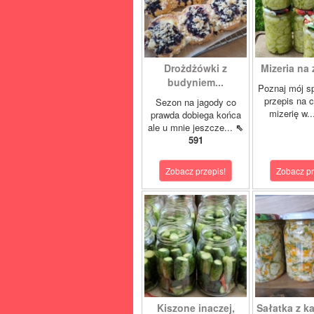
Drożdżówki z
Mizeria na 
budyniem...
Poznaj mój s
przepis na 
Sezon na jagody co
mizerię w.
prawda dobiega końca
ale u mnie jeszcze...
⇖
591
Zobacz przepis!
Zobacz pr
Kiszone inaczej,
Sałatka z ka