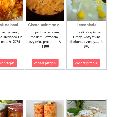
ak na bani
Ciasto ucierane z...
Lemoniada
zak general,
… pachnace latem,
… czyli przepis na
a siedzaco lub
maslem i owocami,
zimny, wszystkim
 na...
⇖ 2075
szybkie, proste i...
⇖
doskonale znany,...
⇖
1100
948
cz przepis!
Zobacz przepis!
Zobacz przepis!