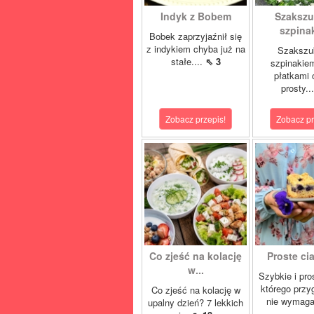
Indyk z Bobem
Szakszu
szpina
Bobek zaprzyjaźnił się
z indykiem chyba już na
Szakszu
stałe....
⇖ 3
szpinakiem
płatkami c
prosty..
Zobacz przepis!
Zobacz pr
Co zjeść na kolację
Proste cia
w...
Szybkie i pro
którego przy
Co zjeść na kolację w
nie wymaga
upalny dzień? 7 lekkich