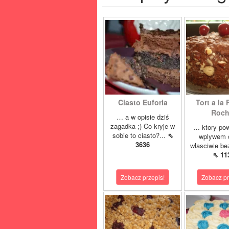
Ciasto Euforia
Tort a la 
Roch
… a w opisie dziś
zagadka ;) Co kryje w
… ktory pow
sobie to ciasto?...
⇖
wplywem c
3636
wlasciwie bez
⇖ 11
Zobacz przepis!
Zobacz pr