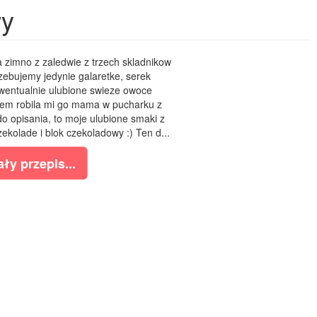
wy
a zimno z zaledwie z trzech skladnikow
zebujemy jedynie galaretke, serek
wentualnie ulubione swieze owoce
tem robila mi go mama w pucharku z
o opisania, to moje ulubione smaki z
kolade i blok czekoladowy :) Ten d...
ły przepis...