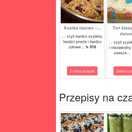
Kostka razowo –...
Tort klas
dwoma
… czyli bardzo szybkie,
bardzo proste i bardzo
… czyli szyb
zdrowe...
⇖ 916
i niezawodny 
zawsze...
Zobacz przepis!
Zobacz pr
Przepisy na cz