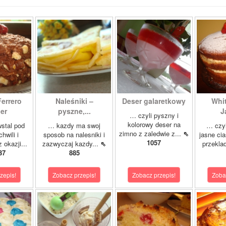
Ferrero
Naleśniki –
Deser galaretkowy
Whi
er
pyszne,...
J
… czyli pyszny i
kolorowy deser na
stal pod
… kazdy ma swoj
… czyl
zimno z zaledwie z...
⇖
hwili i
sposob na nalesniki i
jasne cia
1057
 okazji...
zazwyczaj kazdy...
⇖
przeklad
37
885
zepis!
Zobacz przepis!
Zobacz przepis!
Zoba