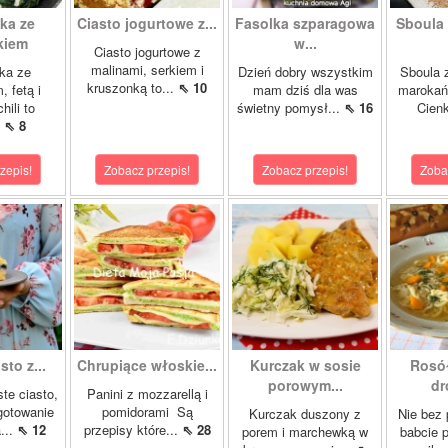
ka ze
Ciasto jogurtowe z...
Fasolka szparagowa
Sboula 
kiem
w...
Ciasto jogurtowe z
malinami, serkiem i
ka ze
Dzień dobry wszystkim
Sboula 
kruszonką to...
⇖ 10
, fetą i
mam dziś dla was
marokańs
hili to
świetny pomysł...
⇖ 16
Cienk
.
⇖ 8
zepis!
Zobacz przepis!
Zobacz przepis!
Zoba
sto z...
Chrupiące włoskie...
Kurczak w sosie
Rosó
porowym...
dr
ste ciasto,
Panini z mozzarellą i
gotowanie
pomidorami Są
Kurczak duszony z
Nie bez
...
⇖ 12
przepisy które...
⇖ 28
porem i marchewką w
babcie p