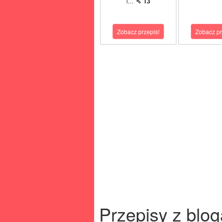
i...
⇖ 13
Zobacz przepis!
Zobacz pr
Przepisy z blog