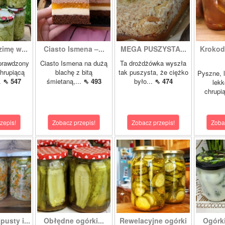
zimę w...
Ciasto Ismena –...
MEGA PUSZYSTA...
Krokody
prawdzony
Ciasto Ismena na dużą
Ta drożdżówka wyszła
chrupiącą
blachę z bitą
tak puszysta, że ciężko
Pyszne, l
..
⇖ 547
śmietaną,...
⇖ 493
było...
⇖ 474
lekk
chrupią
zepis!
Zobacz przepis!
Zobacz przepis!
Zoba
pusty i...
Obłędne ogórki...
Rewelacyjne ogórki
Ogórk