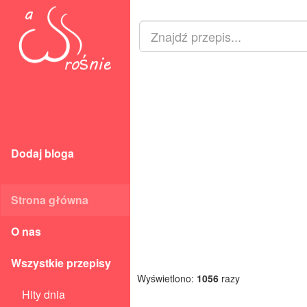
Dodaj bloga
Strona główna
O nas
Wszystkie przepisy
Wyświetlono:
1056
razy
Hity dnia