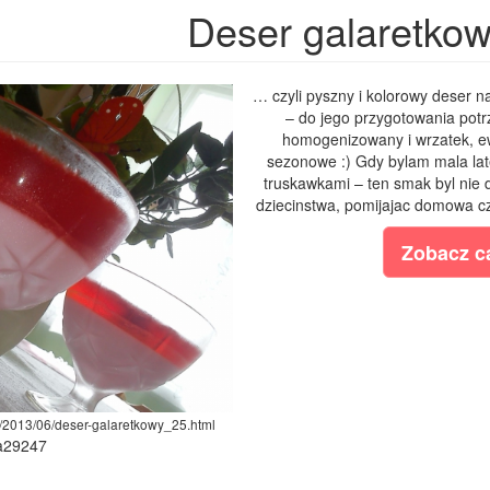
Deser galaretko
… czyli pyszny i kolorowy deser n
– do jego przygotowania potr
homogenizowany i wrzatek, e
sezonowe :) Gdy bylam mala la
truskawkami – ten smak byl nie d
dziecinstwa, pomijajac domowa cze
Zobacz ca
m/2013/06/deser-galaretkowy_25.html
ia29247