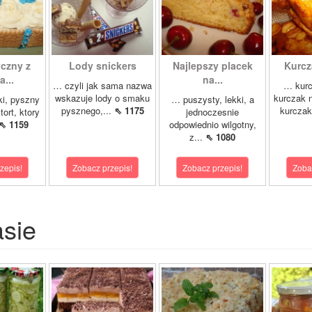
yczny z
Lody snickers
Najlepszy placek
Kurcz
...
na...
… czyli jak sama nazwa
… kurc
wskazuje lody o smaku
kurczak n
ki, pyszny
… puszysty, lekki, a
pysznego,...
⇖ 1175
kurczak
tort, ktory
jednoczesnie
⇖ 1159
odpowiednio wilgotny,
z...
⇖ 1080
zepis!
Zobacz przepis!
Zobacz przepis!
Zoba
asie