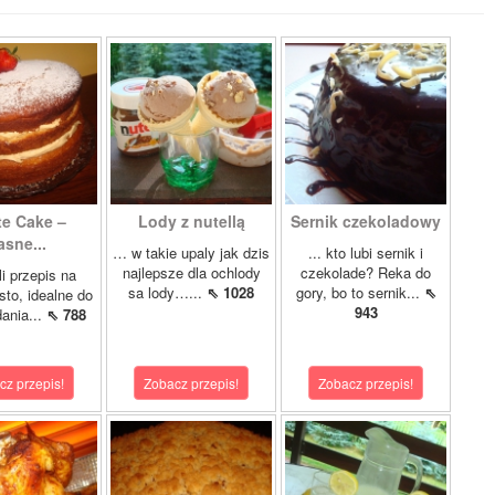
te Cake –
Lody z nutellą
Sernik czekoladowy
asne...
… w takie upaly jak dzis
... kto lubi sernik i
najlepsze dla ochlody
czekolade? Reka do
i przepis na
sa lody…...
⇖ 1028
gory, bo to sernik...
⇖
sto, idealne do
943
ania...
⇖ 788
cz przepis!
Zobacz przepis!
Zobacz przepis!