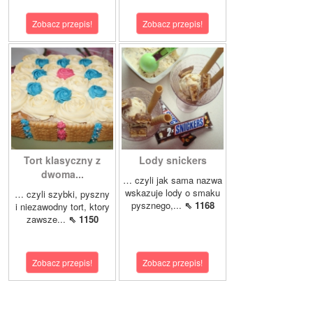
Zobacz przepis!
Zobacz przepis!
Tort klasyczny z
Lody snickers
dwoma...
… czyli jak sama nazwa
wskazuje lody o smaku
… czyli szybki, pyszny
pysznego,...
⇖ 1168
i niezawodny tort, ktory
zawsze...
⇖ 1150
Zobacz przepis!
Zobacz przepis!