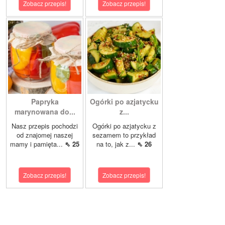
Zobacz przepis!
Zobacz przepis!
Papryka
Ogórki po azjatycku
marynowana do...
z...
Nasz przepis pochodzi
Ogórki po azjatycku z
od znajomej naszej
sezamem to przykład
mamy i pamięta...
⇖ 25
na to, jak z...
⇖ 26
Zobacz przepis!
Zobacz przepis!