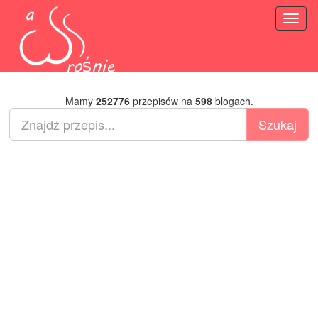
Toggl
naviga
Mamy
252776
przepisów na
598
blogach.