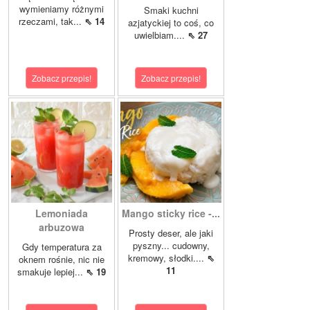
wymieniamy różnymi
Smaki kuchni
rzeczami, tak...
⇖ 14
azjatyckiej to coś, co
uwielbiam....
⇖ 27
Zobacz przepis!
Zobacz przepis!
Lemoniada
Mango sticky rice -...
arbuzowa
Prosty deser, ale jaki
pyszny... cudowny,
Gdy temperatura za
kremowy, słodki....
⇖
oknem rośnie, nic nie
11
smakuje lepiej...
⇖ 19