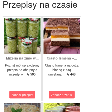
Przepisy na czasie
Mizeria na zimę w...
Ciasto Ismena –...
Poznaj mój sprawdzony
Ciasto Ismena na dużą
przepis na chrupiącą
blachę z bitą
mizerię w...
⇖ 505
śmietaną,...
⇖ 448
Zobacz przepis!
Zobacz przepis!