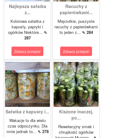
Najlepsza sałatka
Racuchy z
z...
papierówkami...
Kolorowa sałatka z
Mięciutkie, puszyste
kapusty, papryki i
racuchy z papierówkami
ogórków Niektóre...
⇖
to jeden z...
⇖ 284
287
Zobacz przepis!
Zobacz przepis!
Sałatka z kapusty i...
Kiszone inaczej,
po...
Wakacje to dla wielu
czas odpoczynku. Dla
Rewelacyjny smak i
mnie jednak to...
⇖ 278
chrupkość ogórków
kiszonych.Musicie...
⇖