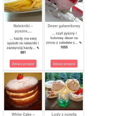
Naleśniki –
Deser galaretkowy
pyszne,...
… czyli pyszny i
kolorowy deser na
… kazdy ma swoj
zimno z zaledwie z...
⇖
sposob na nalesniki i
1055
zazwyczaj kazdy...
⇖
881
Zobacz przepis!
Zobacz przepis!
White Cake –
Lody z nutellą