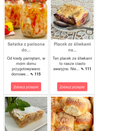
Sałatka z patisona
Placek ze śliwkami
do...
na...
Od kiedy pamiętam, w
Ten placek ze śliwkami
moim domu
to nasze ciasto
przygotowywano
awaryjne. Nie...
⇖ 111
domowe...
⇖ 115
Zobacz przepis!
Zobacz przepis!