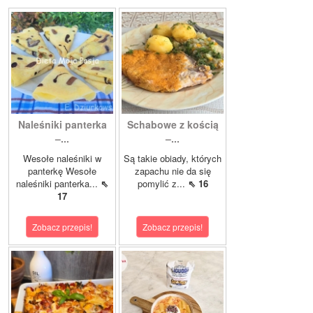
Naleśniki panterka
Schabowe z kością
–...
–...
Wesołe naleśniki w
Są takie obiady, których
panterkę Wesołe
zapachu nie da się
naleśniki panterka...
⇖
pomylić z...
⇖ 16
17
Zobacz przepis!
Zobacz przepis!