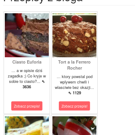
Ciasto Euforia
Tort a la Ferrero
Rocher
… a w opisie dziś
zagadka ;) Co kryje w
… ktory powstal pod
sobie to ciasto?...
⇖
wplywem chwili i
3636
wlasciwie bez okazji...
⇖ 1129
Zobacz przepis!
Zobacz przepis!