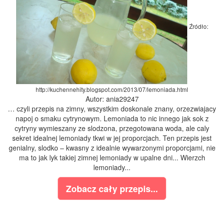
Źródło:
http://kuchennehity.blogspot.com/2013/07/lemoniada.html
Autor: ania29247
… czyli przepis na zimny, wszystkim doskonale znany, orzezwiajacy
napoj o smaku cytrynowym. Lemoniada to nic innego jak sok z
cytryny wymieszany ze slodzona, przegotowana woda, ale caly
sekret idealnej lemoniady tkwi w jej proporcjach. Ten przepis jest
genialny, slodko – kwasny z idealnie wywarzonymi proporcjami, nie
ma to jak lyk takiej zimnej lemoniady w upalne dni... Wierzch
lemoniady...
Zobacz cały przepis...