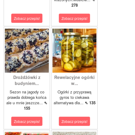
278
Zobacz przepis!
Zobacz przepis!
Drożdżówki z
Rewelacyjne ogórki
budyniem...
w...
Sezon na jagody co
Ogórki z przyprawą
prawda dobiega końca
gyros to ciekawa
ale u mnie jeszcze...
⇖
alternatywa dla...
⇖ 135
155
Zobacz przepis!
Zobacz przepis!