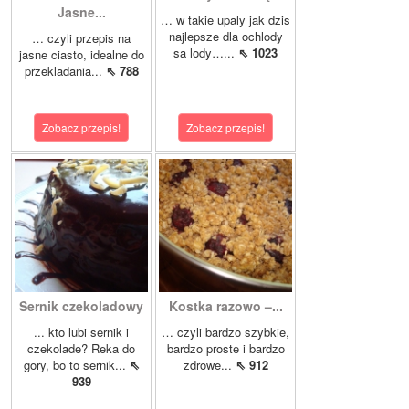
Jasne...
… w takie upaly jak dzis
najlepsze dla ochlody
… czyli przepis na
sa lody…...
⇖ 1023
jasne ciasto, idealne do
przekladania...
⇖ 788
Zobacz przepis!
Zobacz przepis!
Sernik czekoladowy
Kostka razowo –...
... kto lubi sernik i
… czyli bardzo szybkie,
czekolade? Reka do
bardzo proste i bardzo
gory, bo to sernik...
⇖
zdrowe...
⇖ 912
939