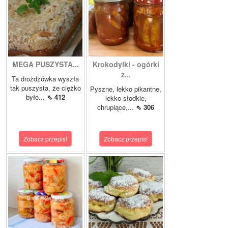
MEGA PUSZYSTA...
Krokodylki - ogórki
z...
Ta drożdżówka wyszła
tak puszysta, że ciężko
Pyszne, lekko pikantne,
było...
⇖ 412
lekko słodkie,
chrupiące,...
⇖ 306
Zobacz przepis!
Zobacz przepis!