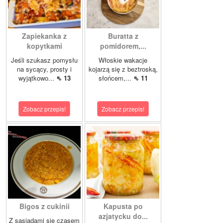
Zapiekanka z
Buratta z
kopytkami
pomidorem,...
Jeśli szukasz pomysłu
Włoskie wakacje
na sycący, prosty i
kojarzą się z beztroską,
wyjątkowo...
⇖ 13
słońcem,...
⇖ 11
Zobacz przepis!
Zobacz przepis!
Bigos z cukinii
Kapusta po
azjatycku do...
Z sąsiadami się czasem