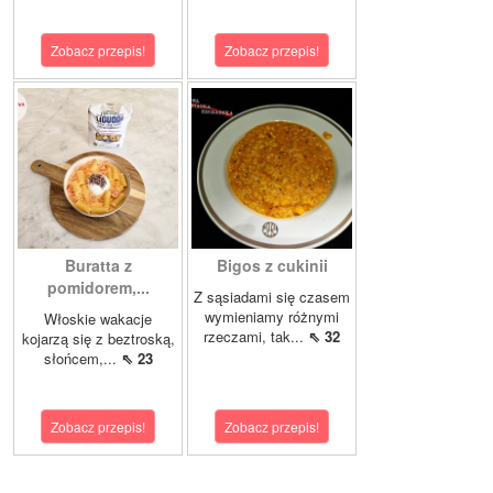
Zobacz przepis!
Zobacz przepis!
Buratta z
Bigos z cukinii
pomidorem,...
Z sąsiadami się czasem
wymieniamy różnymi
Włoskie wakacje
rzeczami, tak...
⇖ 32
kojarzą się z beztroską,
słońcem,...
⇖ 23
Zobacz przepis!
Zobacz przepis!