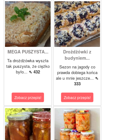
MEGA PUSZYSTA...
Drożdżówki z
budyniem...
Ta drożdżówka wyszła
tak puszysta, że ciężko
Sezon na jagody co
było...
⇖ 432
prawda dobiega końca
ale u mnie jeszcze...
⇖
333
Zobacz przepis!
Zobacz przepis!