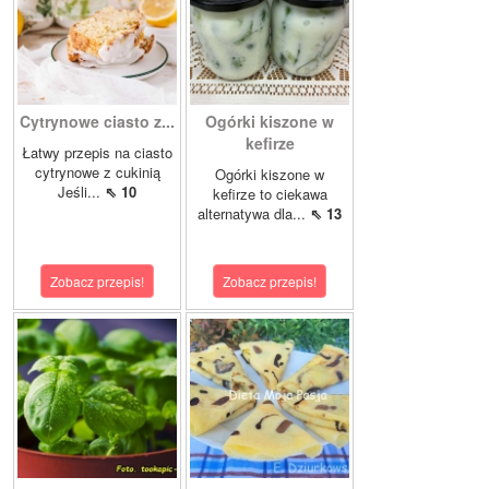
Cytrynowe ciasto z...
Ogórki kiszone w
kefirze
Łatwy przepis na ciasto
cytrynowe z cukinią
Ogórki kiszone w
Jeśli...
⇖ 10
kefirze to ciekawa
alternatywa dla...
⇖ 13
Zobacz przepis!
Zobacz przepis!