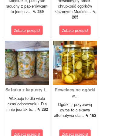
Mięciutkie, puszyste
Rewelacyjny smak i
racuchy z papierówkami
chrupkość ogórków
to jeden z...
⇖ 289
kiszonych.Musicie...
⇖
285
Zobacz przepis!
Zobacz przepis!
Sałatka z kapusty i...
Rewelacyjne ogórki
w...
Wakacje to dla wielu
czas odpoczynku. Dla
Ogórki z przyprawą
mnie jednak to...
⇖ 282
gyros to ciekawa
alternatywa dla...
⇖ 162
Zobacz przepis!
Zobacz przepis!