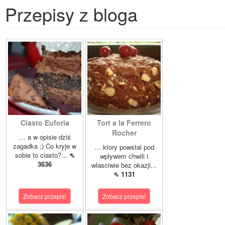
Przepisy z bloga
Ciasto Euforia
Tort a la Ferrero
Rocher
… a w opisie dziś
zagadka ;) Co kryje w
… ktory powstal pod
sobie to ciasto?...
⇖
wplywem chwili i
3636
wlasciwie bez okazji...
⇖ 1131
Zobacz przepis!
Zobacz przepis!