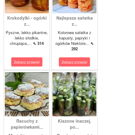
Krokodylki - ogórki
Najlepsza sałatka
z...
z...
Pyszne, lekko pikantne,
Kolorowa sałatka z
lekko słodkie,
kapusty, papryki i
chrupiące,...
⇖ 314
ogórków Niektóre...
⇖
292
Zobacz przepis!
Zobacz przepis!
Racuchy z
Kiszone inaczej,
papierówkami...
po...