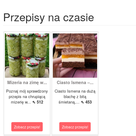
Przepisy na czasie
Mizeria na zimę w...
Ciasto Ismena –...
Poznaj mój sprawdzony
Ciasto Ismena na dużą
przepis na chrupiącą
blachę z bitą
mizerię w...
⇖ 512
śmietaną,...
⇖ 453
Zobacz przepis!
Zobacz przepis!