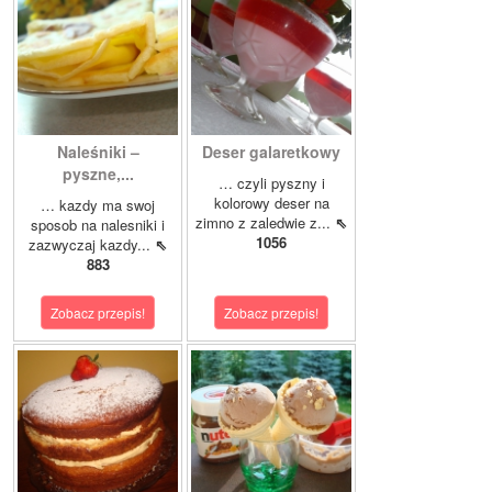
Naleśniki –
Deser galaretkowy
pyszne,...
… czyli pyszny i
kolorowy deser na
… kazdy ma swoj
zimno z zaledwie z...
⇖
sposob na nalesniki i
1056
zazwyczaj kazdy...
⇖
883
Zobacz przepis!
Zobacz przepis!