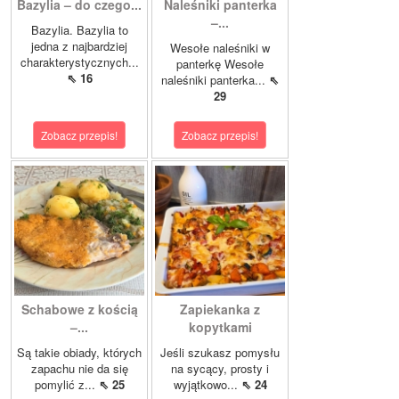
Bazylia – do czego...
Naleśniki panterka
–...
Bazylia. Bazylia to
jedna z najbardziej
Wesołe naleśniki w
charakterystycznych...
panterkę Wesołe
⇖ 16
naleśniki panterka...
⇖
29
Zobacz przepis!
Zobacz przepis!
Schabowe z kością
Zapiekanka z
–...
kopytkami
Są takie obiady, których
Jeśli szukasz pomysłu
zapachu nie da się
na sycący, prosty i
pomylić z...
⇖ 25
wyjątkowo...
⇖ 24