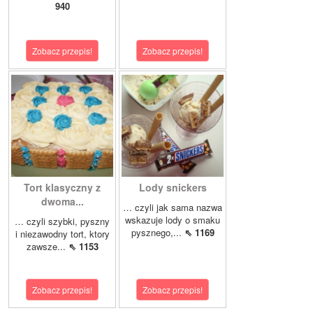
940
Zobacz przepis!
Zobacz przepis!
Tort klasyczny z
Lody snickers
dwoma...
… czyli jak sama nazwa
wskazuje lody o smaku
… czyli szybki, pyszny
pysznego,...
⇖ 1169
i niezawodny tort, ktory
zawsze...
⇖ 1153
Zobacz przepis!
Zobacz przepis!