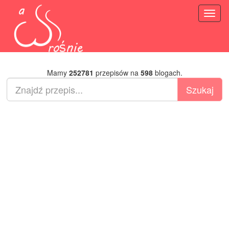
Toggl
naviga
Mamy
252781
przepisów na
598
blogach.