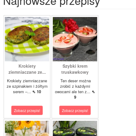
Najnowsze przepisy
Krokiety
Szybki krem
ziemniaczane ze...
truskawkowy
Krokiety ziemniaczane
Ten deser można
ze szpinakiem i żółtym
zrobić z każdymi
serem –...
⇖ 10
owocami ale ten z...
⇖
9
Zobacz przepis!
Zobacz przepis!