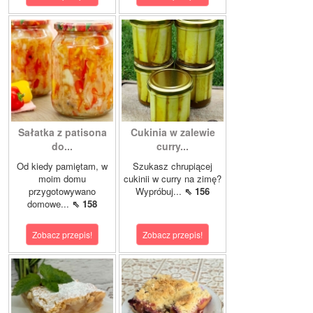
Sałatka z patisona
Cukinia w zalewie
do...
curry...
Od kiedy pamiętam, w
Szukasz chrupiącej
moim domu
cukinii w curry na zimę?
przygotowywano
Wypróbuj...
⇖ 156
domowe...
⇖ 158
Zobacz przepis!
Zobacz przepis!