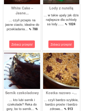
White Cake –
Lody z nutellą
Jasne...
… w takie upaly jak dzis
najlepsze dla ochlody
… czyli przepis na
sa lody…...
⇖ 1024
jasne ciasto, idealne do
przekladania...
⇖ 788
Zobacz przepis!
Zobacz przepis!
Sernik czekoladowy
Kostka razowo –...
... kto lubi sernik i
… czyli bardzo szybkie,
czekolade? Reka do
bardzo proste i bardzo
gory, bo to sernik...
⇖
zdrowe...
⇖ 913