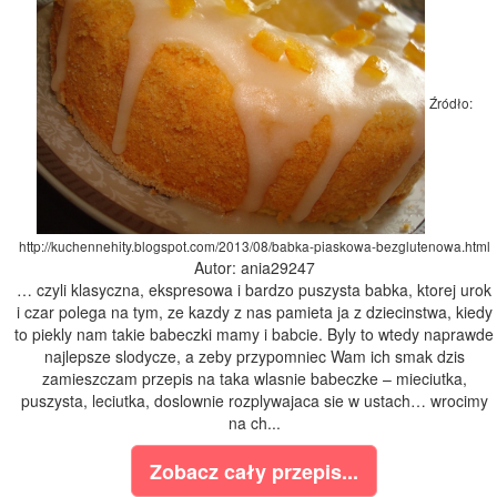
Źródło:
http://kuchennehity.blogspot.com/2013/08/babka-piaskowa-bezglutenowa.html
Autor: ania29247
… czyli klasyczna, ekspresowa i bardzo puszysta babka, ktorej urok
i czar polega na tym, ze kazdy z nas pamieta ja z dziecinstwa, kiedy
to piekly nam takie babeczki mamy i babcie. Byly to wtedy naprawde
najlepsze slodycze, a zeby przypomniec Wam ich smak dzis
zamieszczam przepis na taka wlasnie babeczke – mieciutka,
puszysta, leciutka, doslownie rozplywajaca sie w ustach… wrocimy
na ch...
Zobacz cały przepis...