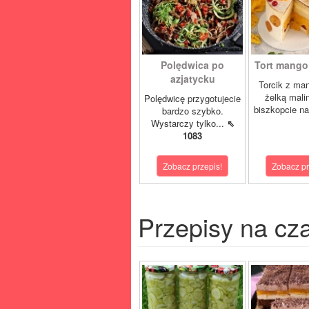
Polędwica po
Tort mango 
azjatycku
Torcik z man
żelką mali
Polędwicę przygotujecie
biszkopcie na
bardzo szybko.
Wystarczy tylko...
⇖
1083
Zobacz przepis!
Zobacz pr
Przepisy na cz