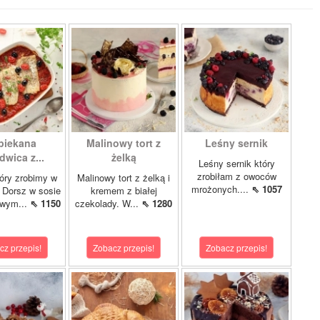
piekana
Malinowy tort z
Leśny sernik
dwica z...
żelką
Leśny sernik który
zrobiłam z owoców
óry zrobimy w
Malinowy tort z żelką i
mrożonych....
⇖ 1057
 Dorsz w sosie
kremem z białej
owym...
⇖ 1150
czekolady. W...
⇖ 1280
cz przepis!
Zobacz przepis!
Zobacz przepis!