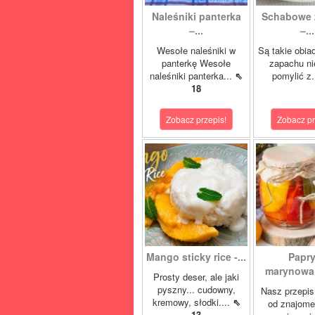
Naleśniki panterka
Schabowe 
–...
–...
Wesołe naleśniki w
Są takie obia
panterkę Wesołe
zapachu ni
naleśniki panterka...
⇖
pomylić z.
18
Zobacz przepis!
Zobacz pr
Mango sticky rice -...
Papr
marynowan
Prosty deser, ale jaki
pyszny... cudowny,
Nasz przepis
kremowy, słodki....
⇖
od znajome
13