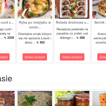
curd z...
Ryba po indyjsku w
Rolada drobiowa z...
Sernik 
sosie...
go curd i
Receptura powstała na
nową na
zasadzie co zrobić coś
Orientalne smaki którym
Krem
...
⇖ 2209
dobrego i...
⇖ 688
się nie oprzecie.Łosoś i
sernicze
dorsz...
⇖ 992
orzecha
zepis!
Zobacz przepis!
Zobacz przepis!
Zoba
asie