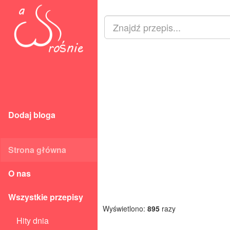
Dodaj bloga
Strona główna
O nas
Wszystkie przepisy
Wyświetlono:
895
razy
Hity dnia