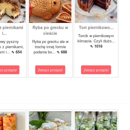
z piernikami
Ryba po grecku w
Tort piernikowo...
i...
cieście
Torcik w piernikowym
klimacie. Czyli dużo...
owy pyszny
Ryba po grecku ale w
⇖ 1016
k z piernikami,
trochę innej formie
mi i...
⇖ 654
podania bo...
⇖ 688
cz przepis!
Zobacz przepis!
Zobacz przepis!