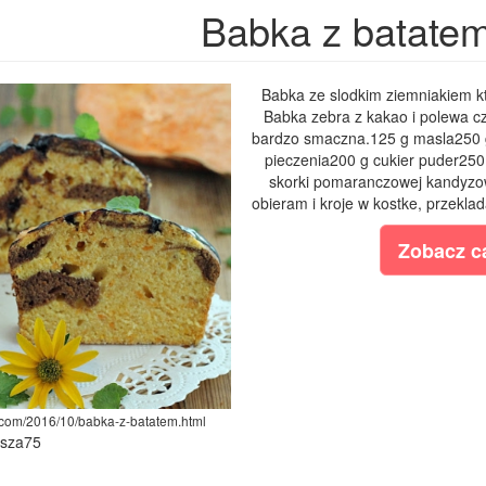
Babka z batate
Babka ze slodkim ziemniakiem kt
Babka zebra z kakao i polewa cz
bardzo smaczna.125 g masla250 g
pieczenia200 g cukier puder250
skorki pomaranczowej kandyzow
obieram i kroje w kostke, przekla
Zobacz ca
t.com/2016/10/babka-z-batatem.html
ysza75