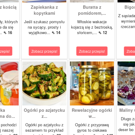
z kością
Zapiekanka z
Buratta z
Bigos
kopytkami
pomidorem,...
Z sąsiad
wymien
dy, których
Jeśli szukasz pomysłu
Włoskie wakacje
rzeczam
e da się
na sycący, prosty i
kojarzą się z beztroską,
..
⇖ 16
wyjątkowo...
⇖ 14
słońcem,...
⇖ 12
zepis!
Zobacz przepis!
Zobacz przepis!
Zoba
yka
Ogórki po azjatycku
Rewelacyjne ogórki
Maliny 
a do...
z...
w...
Długo z
się ja
 pochodzi
Ogórki po azjatycku z
Ogórki z przyprawą
deser bo
j naszej
sezamem to przykład
gyros to ciekawa