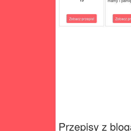
mamy i pamię
Zobacz przepis!
Zobacz pr
Przepisy z blog