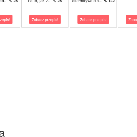
ta...
⇖ 28
na to, jak z...
⇖ 28
alternatywa dla...
⇖ 142
zepis!
Zobacz przepis!
Zobacz przepis!
Zoba
a