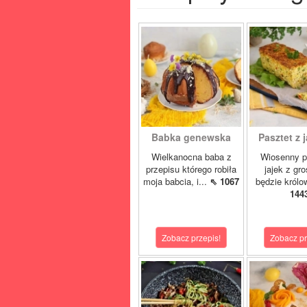
Babka genewska
Pasztet z j
Wielkanocna baba z
Wiosenny p
przepisu którego robiła
jajek z gr
moja babcia, i...
⇖ 1067
będzie królo
144
Zobacz przepis!
Zobacz pr