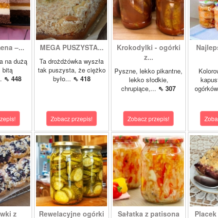
ena –...
MEGA PUSZYSTA...
Krokodylki - ogórki
Najlep
z...
a na dużą
Ta drożdżówka wyszła
 bitą
tak puszysta, że ciężko
Pyszne, lekko pikantne,
Koloro
..
⇖ 448
było...
⇖ 418
lekko słodkie,
kapust
chrupiące,...
⇖ 307
ogórków
zepis!
Zobacz przepis!
Zobacz przepis!
Zoba
wki z
Rewelacyjne ogórki
Sałatka z patisona
Placek