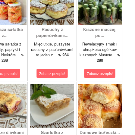
sza sałatka
Racuchy z
Kiszone inaczej,
z...
papierówkami...
po...
wa sałatka z
Mięciutkie, puszyste
Rewelacyjny smak i
y, papryki i
racuchy z papierówkami
chrupkość ogórków
 Niektóre...
⇖
to jeden z...
⇖ 284
kiszonych.Musicie...
⇖
288
280
cz przepis!
Zobacz przepis!
Zobacz przepis!
 ze śliwkami
Szarlotka z
Domowe bułeczki...