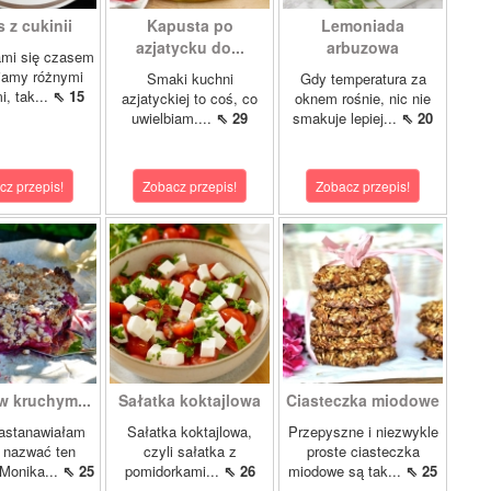
 z cukinii
Kapusta po
Lemoniada
azjatycku do...
arbuzowa
ami się czasem
iamy różnymi
Smaki kuchni
Gdy temperatura za
i, tak...
⇖ 15
azjatyckiej to coś, co
oknem rośnie, nic nie
uwielbiam....
⇖ 29
smakuje lepiej...
⇖ 20
cz przepis!
Zobacz przepis!
Zobacz przepis!
w kruchym...
Sałatka koktajlowa
Ciasteczka miodowe
astanawiałam
Sałatka koktajlowa,
Przepyszne i niezwykle
k nazwać ten
czyli sałatka z
proste ciasteczka
 Monika...
⇖ 25
pomidorkami...
⇖ 26
miodowe są tak...
⇖ 25