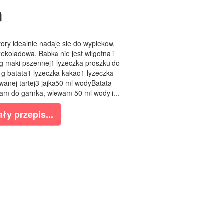
m
ory idealnie nadaje sie do wypiekow.
ekoladowa. Babka nie jest wilgotna i
 maki pszennej1 lyzeczka proszku do
 g batata1 lyzeczka kakao1 lyzeczka
anej tartej3 jajka50 ml wodyBatata
dam do garnka, wlewam 50 ml wody i...
ły przepis...