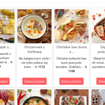
ajek z...
Chrzanowa z
Chińskie bao buns
Za
kiełbasą
z...
polę
asztet z
oszkiem
Na świątecznym stole i
Chińskie bułeczki bao
Obiad kt
wał w...
⇖
nie tylko poleca się
buns puszyste,
40 minut.
3
krem...
⇖ 1112
leciutkie. Zrobiłam...
⇖
pomidor
1108
zepis!
Zobacz przepis!
Zobacz przepis!
Zoba