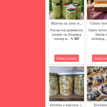
Mizeria na zimę w...
Ciasto Ism
Poznaj mój sprawdzony
Ciasto Ismen
przepis na chrupiącą
blachę z
mizerię w...
⇖ 507
śmietaną,.
Zobacz przepis!
Zobacz pr
Sałatka z kapusty i...
Drożdżó