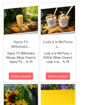
Gęsty Fit
Lody à la McFlurry
Milkshake...
z...
Gęsty Fit Milkshake
Lody à la McFlurry z
Mango (Ninja Creami)
KitKat (Ninja Creami)
Gęsty Fit...
⇖ 11
Lody à la...
⇖ 11
Zobacz przepis!
Zobacz przepis!