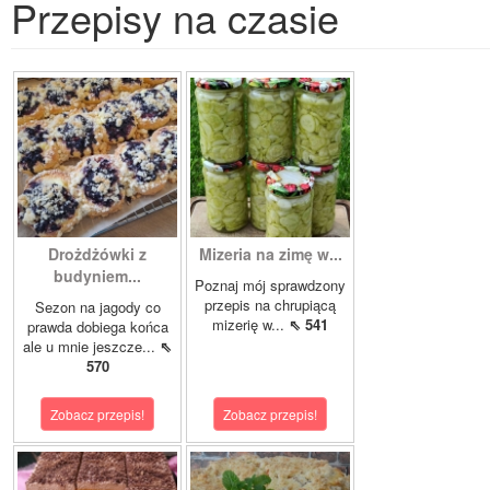
Przepisy na czasie
Drożdżówki z
Mizeria na zimę w...
budyniem...
Poznaj mój sprawdzony
przepis na chrupiącą
Sezon na jagody co
mizerię w...
⇖ 541
prawda dobiega końca
ale u mnie jeszcze...
⇖
570
Zobacz przepis!
Zobacz przepis!