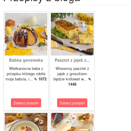
Babka genewska
Pasztet z jajek z...
Wielkanocna baba z
Wiosenny pasztet z
przepisu którego robiła
jajek z groszkiem
moja babcia, i...
⇖ 1072
będzie królował w...
⇖
1448
Zobacz przepis!
Zobacz przepis!