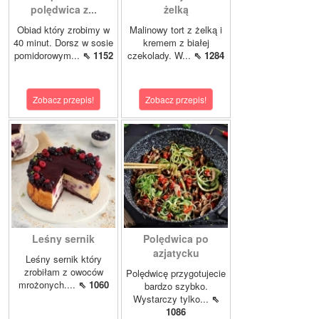
polędwica z...
żelką
Obiad który zrobimy w
Malinowy tort z żelką i
40 minut. Dorsz w sosie
kremem z białej
pomidorowym...
⇖ 1152
czekolady. W...
⇖ 1284
Zobacz przepis!
Zobacz przepis!
Leśny sernik
Polędwica po
azjatycku
Leśny sernik który
zrobiłam z owoców
Polędwicę przygotujecie
mrożonych....
⇖ 1060
bardzo szybko.
Wystarczy tylko...
⇖
1086