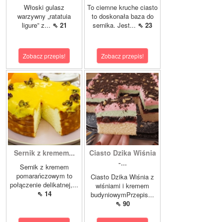
Włoski gulasz
To ciemne kruche ciasto
warzywny „ratatuia
to doskonała baza do
ligure” z...
⇖ 21
sernika. Jest...
⇖ 23
Zobacz przepis!
Zobacz przepis!
Sernik z kremem...
Ciasto Dzika Wiśnia
-...
Sernik z kremem
pomarańczowym to
Ciasto Dzika Wiśnia z
połączenie delikatnej,...
wiśniami i kremem
⇖ 14
budyniowymPrzepis...
⇖ 90