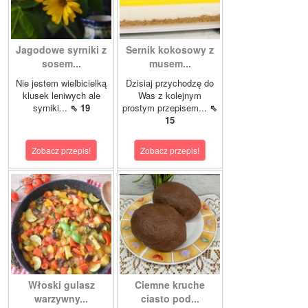
Jagodowe syrniki z
Sernik kokosowy z
sosem...
musem...
Nie jestem wielbicielką
Dzisiaj przychodzę do
klusek leniwych ale
Was z kolejnym
syrniki...
⇖ 19
prostym przepisem...
⇖
15
Zobacz przepis!
Zobacz przepis!
Włoski gulasz
Ciemne kruche
warzywny...
ciasto pod...