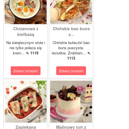
Chrzanowa z
Chińskie bao buns
kiełbasą
z...
Na świątecznym stole i
Chińskie bułeczki bao
nie tylko poleca się
buns puszyste,
krem...
⇖ 1119
leciutkie. Zrobiłam...
⇖
1113
Zobacz przepis!
Zobacz przepis!
Zapiekana
Malinowy tort z