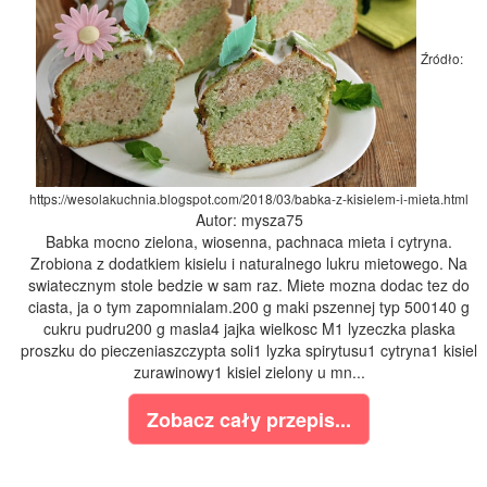
Źródło:
https://wesolakuchnia.blogspot.com/2018/03/babka-z-kisielem-i-mieta.html
Autor: mysza75
Babka mocno zielona, wiosenna, pachnaca mieta i cytryna.
Zrobiona z dodatkiem kisielu i naturalnego lukru mietowego. Na
swiatecznym stole bedzie w sam raz. Miete mozna dodac tez do
ciasta, ja o tym zapomnialam.200 g maki pszennej typ 500140 g
cukru pudru200 g masla4 jajka wielkosc M1 lyzeczka plaska
proszku do pieczeniaszczypta soli1 lyzka spirytusu1 cytryna1 kisiel
zurawinowy1 kisiel zielony u mn...
Zobacz cały przepis...