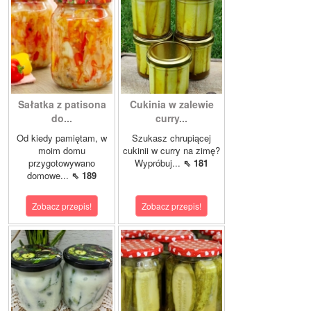
Sałatka z patisona
Cukinia w zalewie
do...
curry...
Od kiedy pamiętam, w
Szukasz chrupiącej
moim domu
cukinii w curry na zimę?
przygotowywano
Wypróbuj...
⇖ 181
domowe...
⇖ 189
Zobacz przepis!
Zobacz przepis!