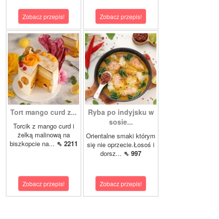
Zobacz przepis!
Zobacz przepis!
Tort mango curd z...
Ryba po indyjsku w
sosie...
Torcik z mango curd i
żelką malinową na
Orientalne smaki którym
biszkopcie na...
⇖ 2211
się nie oprzecie.Łosoś i
dorsz...
⇖ 997
Zobacz przepis!
Zobacz przepis!