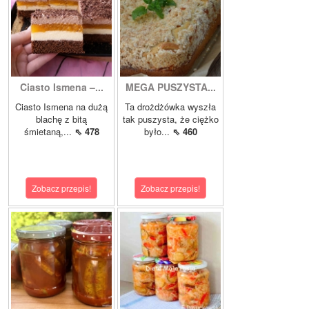
Ciasto Ismena –...
MEGA PUSZYSTA...
Ciasto Ismena na dużą
Ta drożdżówka wyszła
blachę z bitą
tak puszysta, że ciężko
śmietaną,...
⇖ 478
było...
⇖ 460
Zobacz przepis!
Zobacz przepis!