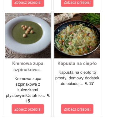
Zobacz przepis!
Zobacz przepis!
Kremowa zupa
Kapusta na ciepło
szpinakowa...
Kapusta na ciepło to
prosty, domowy dodatek
Kremowa zupa
do obiadu,...
⇖ 27
szpinakowa z
kuleczkami
ptysiowymiOstatnio...
⇖
15
Zobacz przepis!
Zobacz przepis!