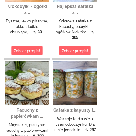
Krokodylki - ogórki
Najlepsza sałatka
z...
z...
Pyszne, lekko pikantne,
Kolorowa sałatka z
lekko słodkie,
kapusty, papryki i
chrupiące,...
⇖ 331
ogórków Niektóre...
⇖
305
Zobacz przepis!
Zobacz przepis!
Racuchy z
Sałatka z kapusty i...
papierówkami...
Wakacje to dla wielu
czas odpoczynku. Dla
Mięciutkie, puszyste
mnie jednak to...
⇖ 297
racuchy z papierówkami
to jeden z...
⇖ 300