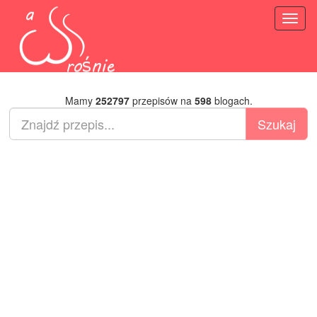
Toggl
naviga
Mamy
252797
przepisów na
598
blogach.