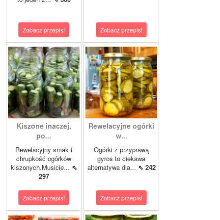
Zobacz przepis!
Zobacz przepis!
Kiszone inaczej,
Rewelacyjne ogórki
po...
w...
Rewelacyjny smak i
Ogórki z przyprawą
chrupkość ogórków
gyros to ciekawa
kiszonych.Musicie...
⇖
alternatywa dla...
⇖ 242
297
Zobacz przepis!
Zobacz przepis!