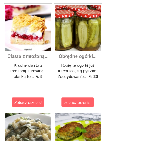
Ciasto z mrożoną...
Obłędne ogórki...
Kruche ciasto z
Robię te ogórki już
mrożoną żurawiną i
trzeci rok, są pyszne.
pianką to...
⇖ 8
Zdecydowanie...
⇖ 20
Zobacz przepis!
Zobacz przepis!