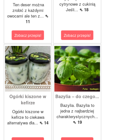
cytrynowe z cukinią
Ten deser można
Jeśli...
⇖ 18
zrobić z każdymi
owocami ale ten z...
⇖
11
Zobacz przepis!
Zobacz przepis!
Ogórki kiszone w
Bazylia – do czego...
kefirze
Bazylia. Bazylia to
jedna z najbardziej
Ogórki kiszone w
charakterystycznych...
kefirze to ciekawa
⇖ 19
alternatywa dla...
⇖ 14