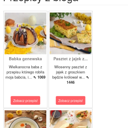
Babka genewska
Pasztet z jajek z...
Wielkanocna baba z
Wiosenny pasztet z
przepisu którego robiła
jajek z groszkiem
moja babcia, i...
⇖ 1069
będzie królował w...
⇖
1446
Zobacz przepis!
Zobacz przepis!