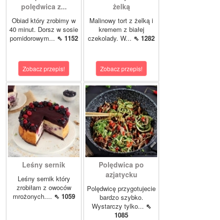
polędwica z...
żelką
Obiad który zrobimy w
Malinowy tort z żelką i
40 minut. Dorsz w sosie
kremem z białej
pomidorowym...
⇖ 1152
czekolady. W...
⇖ 1282
Zobacz przepis!
Zobacz przepis!
Leśny sernik
Polędwica po
azjatycku
Leśny sernik który
zrobiłam z owoców
Polędwicę przygotujecie
mrożonych....
⇖ 1059
bardzo szybko.
Wystarczy tylko...
⇖
1085