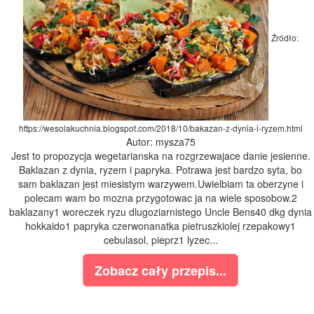
Źródło:
https://wesolakuchnia.blogspot.com/2018/10/bakazan-z-dynia-i-ryzem.html
Autor: mysza75
Jest to propozycja wegetarianska na rozgrzewajace danie jesienne.
Baklazan z dynia, ryzem i papryka. Potrawa jest bardzo syta, bo
sam baklazan jest miesistym warzywem.Uwielbiam ta oberzyne i
polecam wam bo mozna przygotowac ja na wiele sposobow.2
baklazany1 woreczek ryzu dlugoziarnistego Uncle Bens40 dkg dynia
hokkaido1 papryka czerwonanatka pietruszkiolej rzepakowy1
cebulasol, pieprz1 lyzec...
Zobacz cały przepis...