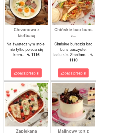
Chrzanowa z
Chińskie bao buns
kiełbasą
z...
Na świątecznym stole i
Chińskie bułeczki bao
nie tylko poleca się
buns puszyste,
krem...
⇖ 1116
leciutkie. Zrobiłam...
⇖
1110
Zobacz przepis!
Zobacz przepis!
Zapiekana
Malinowy tort z