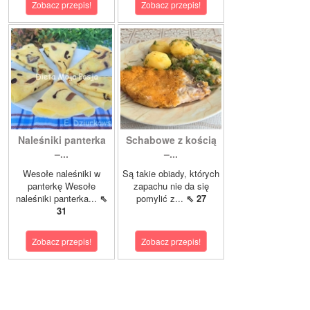
Zobacz przepis!
Zobacz przepis!
Naleśniki panterka
Schabowe z kością
–...
–...
Wesołe naleśniki w
Są takie obiady, których
panterkę Wesołe
zapachu nie da się
naleśniki panterka...
⇖
pomylić z...
⇖ 27
31
Zobacz przepis!
Zobacz przepis!