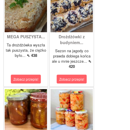
MEGA PUSZYSTA...
Drożdżówki z
budyniem...
Ta drożdżówka wyszła
tak puszysta, że ciężko
Sezon na jagody co
było...
⇖ 438
prawda dobiega końca
ale u mnie jeszcze...
⇖
420
Zobacz przepis!
Zobacz przepis!