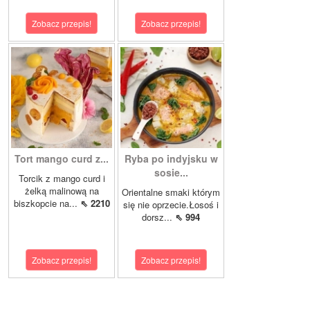
Zobacz przepis!
Zobacz przepis!
Tort mango curd z...
Ryba po indyjsku w
sosie...
Torcik z mango curd i
żelką malinową na
Orientalne smaki którym
biszkopcie na...
⇖ 2210
się nie oprzecie.Łosoś i
dorsz...
⇖ 994
Zobacz przepis!
Zobacz przepis!