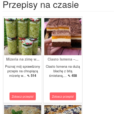
Przepisy na czasie
Mizeria na zimę w...
Ciasto Ismena –...
Poznaj mój sprawdzony
Ciasto Ismena na dużą
przepis na chrupiącą
blachę z bitą
mizerię w...
⇖ 514
śmietaną,...
⇖ 458
Zobacz przepis!
Zobacz przepis!