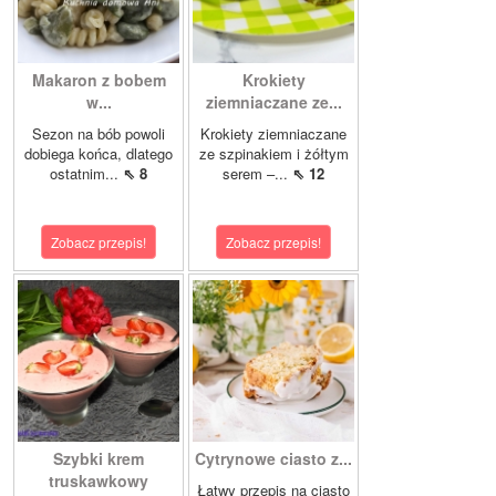
Makaron z bobem
Krokiety
w...
ziemniaczane ze...
Sezon na bób powoli
Krokiety ziemniaczane
dobiega końca, dlatego
ze szpinakiem i żółtym
ostatnim...
⇖ 8
serem –...
⇖ 12
Zobacz przepis!
Zobacz przepis!
Szybki krem
Cytrynowe ciasto z...
truskawkowy
Łatwy przepis na ciasto