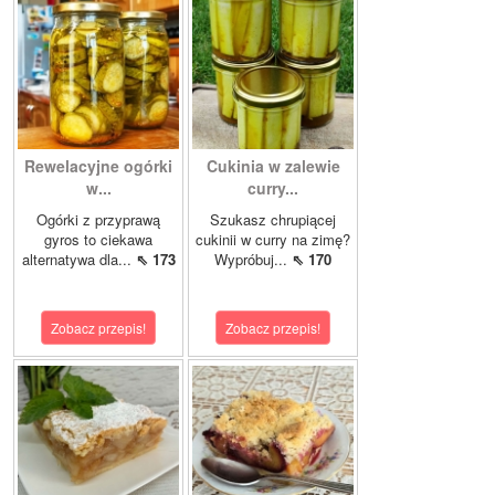
Rewelacyjne ogórki
Cukinia w zalewie
w...
curry...
Ogórki z przyprawą
Szukasz chrupiącej
gyros to ciekawa
cukinii w curry na zimę?
alternatywa dla...
⇖ 173
Wypróbuj...
⇖ 170
Zobacz przepis!
Zobacz przepis!