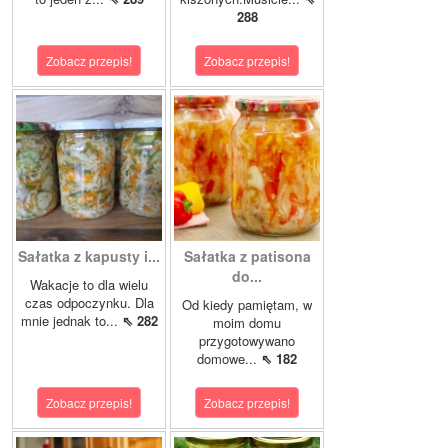
288
Zobacz przepis!
Zobacz przepis!
Sałatka z kapusty i...
Sałatka z patisona
do...
Wakacje to dla wielu
czas odpoczynku. Dla
Od kiedy pamiętam, w
mnie jednak to...
⇖ 282
moim domu
przygotowywano
domowe...
⇖ 182
Zobacz przepis!
Zobacz przepis!