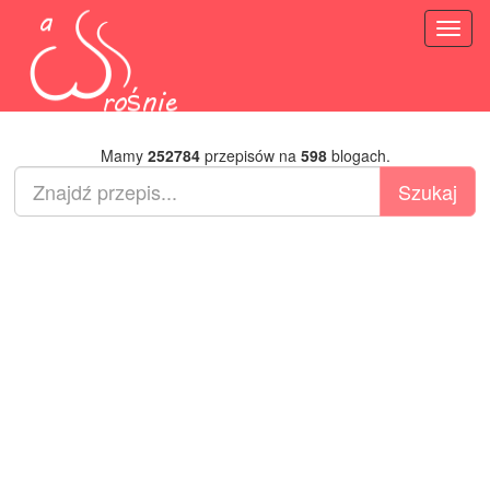
Toggl
naviga
Mamy
252784
przepisów na
598
blogach.