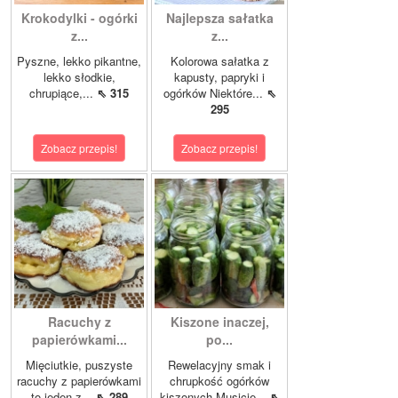
Krokodylki - ogórki
Najlepsza sałatka
z...
z...
Pyszne, lekko pikantne,
Kolorowa sałatka z
lekko słodkie,
kapusty, papryki i
chrupiące,...
⇖ 315
ogórków Niektóre...
⇖
295
Zobacz przepis!
Zobacz przepis!
Racuchy z
Kiszone inaczej,
papierówkami...
po...
Mięciutkie, puszyste
Rewelacyjny smak i
racuchy z papierówkami
chrupkość ogórków
to jeden z...
⇖ 289
kiszonych.Musicie...
⇖