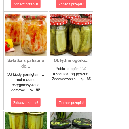
Zobacz przepis!
Zobacz przepis!
Sałatka z patisona
Obłędne ogórki...
do...
Robię te ogórki już
trzeci rok, są pyszne.
Od kiedy pamiętam, w
Zdecydowanie...
⇖ 185
moim domu
przygotowywano
domowe...
⇖ 192
Zobacz przepis!
Zobacz przepis!