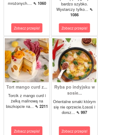
mrożonych....
⇖ 1060
bardzo szybko.
Wystarczy tylko...
⇖
1086
Zobacz przepis!
Zobacz przepis!
Tort mango curd z...
Ryba po indyjsku w
sosie...
Torcik z mango curd i
żelką malinową na
Orientalne smaki którym
biszkopcie na...
⇖ 2211
się nie oprzecie.Łosoś i
dorsz...
⇖ 997
Zobacz przepis!
Zobacz przepis!