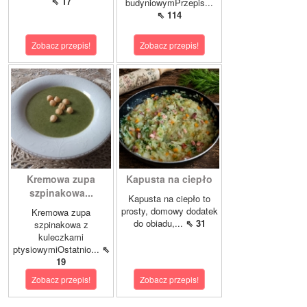
⇖ 17
budyniowymPrzepis...
⇖ 114
Zobacz przepis!
Zobacz przepis!
Kremowa zupa
Kapusta na ciepło
szpinakowa...
Kapusta na ciepło to
prosty, domowy dodatek
Kremowa zupa
do obiadu,...
⇖ 31
szpinakowa z
kuleczkami
ptysiowymiOstatnio...
⇖
19
Zobacz przepis!
Zobacz przepis!