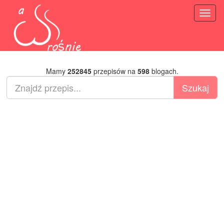
Toggl
naviga
Mamy
252845
przepisów na
598
blogach.