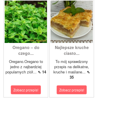
Oregano – do
Najlepsze kruche
czego...
ciasto...
Oregano.Oregano to
To mój sprawdzony
jedno z najbardziej
przepis na delikatne,
popularnych ziół...
⇖ 14
kruche i maślane...
⇖
35
Zobacz przepis!
Zobacz przepis!