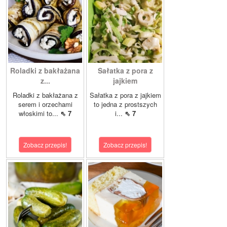
Roladki z bakłażana
Sałatka z pora z
z...
jajkiem
Roladki z bakłażana z
Sałatka z pora z jajkiem
serem i orzechami
to jedna z prostszych
włoskimi to...
⇖ 7
i...
⇖ 7
Zobacz przepis!
Zobacz przepis!