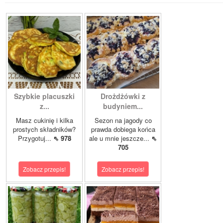
Szybkie placuszki
Drożdżówki z
z...
budyniem...
Masz cukinię i kilka
Sezon na jagody co
prostych składników?
prawda dobiega końca
Przygotuj...
⇖ 978
ale u mnie jeszcze...
⇖
705
Zobacz przepis!
Zobacz przepis!