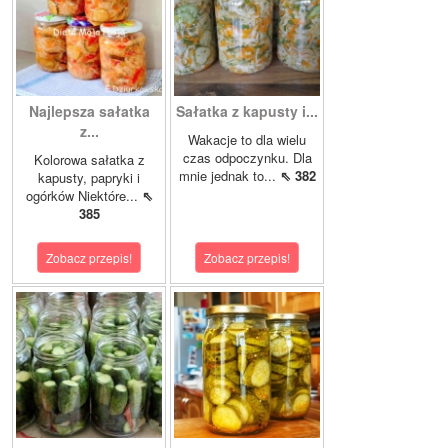
Najlepsza sałatka
Sałatka z kapusty i...
z...
Wakacje to dla wielu
czas odpoczynku. Dla
Kolorowa sałatka z
mnie jednak to...
⇖ 382
kapusty, papryki i
ogórków Niektóre...
⇖
385
Zobacz przepis!
Zobacz przepis!