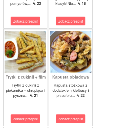
pomysłów,...
⇖ 23
klasyk!Nie...
⇖ 18
Zobacz przepis!
Zobacz przepis!
Frytki z cukinii + film
Kapusta obiadowa
Frytki z cukinii z
Kapusta stożkowa z
piekarnika – chrupiąca i
dodatekiem kiełbasy i
pyszna...
⇖ 21
przecieru...
⇖ 22
Zobacz przepis!
Zobacz przepis!