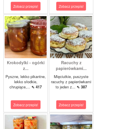
Zobacz przepis!
Zobacz przepis!
Krokodylki - ogórki
Racuchy z
z...
papierówkami...
Pyszne, lekko pikantne,
Mięciutkie, puszyste
lekko słodkie,
racuchy z papierówkami
chrupiące,...
⇖ 417
to jeden z...
⇖ 387
Zobacz przepis!
Zobacz przepis!