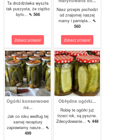
marynowana do...
Ta drożdżówka wyszła
tak puszysta, że ciężko
Nasz przepis pochodzi
było...
⇖ 566
od znajomej naszej
mamy i pamięta...
⇖
560
Zobacz przepis!
Zobacz przepis!
Ogórki konserwowe
Obłędne ogórki...
na...
Robię te ogórki już
trzeci rok, są pyszne.
Jak co roku według tej
Zdecydowanie...
⇖ 448
samej receptury
zaprawiamy nasze...
⇖
499