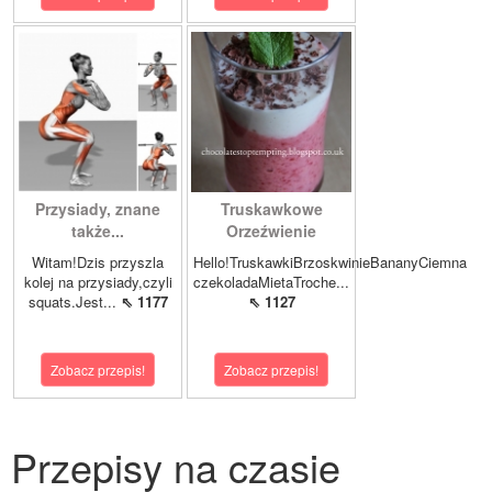
Przysiady, znane
Truskawkowe
także...
Orzeźwienie
Witam!Dzis przyszla
Hello!TruskawkiBrzoskwinieBananyCiemna
kolej na przysiady,czyli
czekoladaMietaTroche...
squats.Jest...
⇖ 1177
⇖ 1127
Zobacz przepis!
Zobacz przepis!
Przepisy na czasie