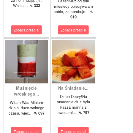
za nominację. :)1.
Czesc!Juz od tylu
Wolisz...
⇖ 333
miesiecy obiecywalam
sobie, ze sprobuje...
⇖
919
Zobacz przepis!
Zobacz przepis!
Muśnięcie
Na Śniadanie...
włoskiego...
Dzien Dobry!Na
sniadanie dzis byla
Witam Was!Mialam
kasza manna z
dzisiaj duzo wolnego
owocami....
⇖ 797
czasu, wiec...
⇖ 697
Zobacz przepis!
Zobacz przepis!