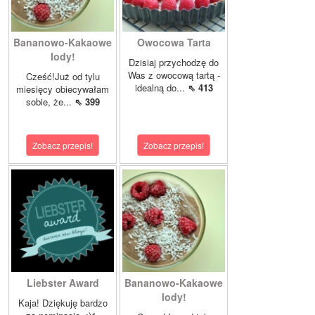
Bananowo-Kakaowe
Owocowa Tarta
lody!
Dzisiaj przychodzę do
Was z owocową tartą -
Cześć!Już od tylu
idealną do...
⇖ 413
miesięcy obiecywałam
sobie, że...
⇖ 399
Zobacz przepis!
Zobacz przepis!
Liebster Award
Bananowo-Kakaowe
lody!
Kaja! Dziękuję bardzo