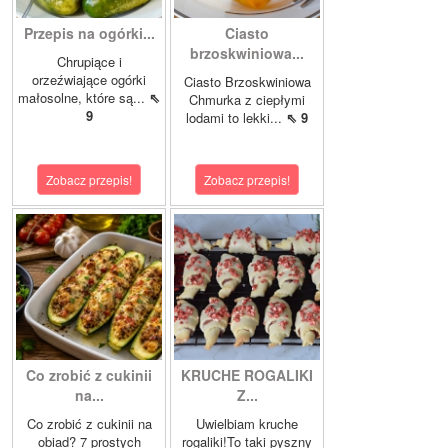
Przepis na ogórki...
Ciasto
brzoskwiniowa...
Chrupiące i
orzeźwiające ogórki
Ciasto Brzoskwiniowa
małosolne, które są...
⇖
Chmurka z ciepłymi
9
lodami to lekki...
⇖ 9
Zobacz przepis!
Zobacz przepis!
Co zrobić z cukinii
KRUCHE ROGALIKI
na...
Z...
Co zrobić z cukinii na
Uwielbiam kruche
obiad? 7 prostych
rogaliki!To taki pyszny