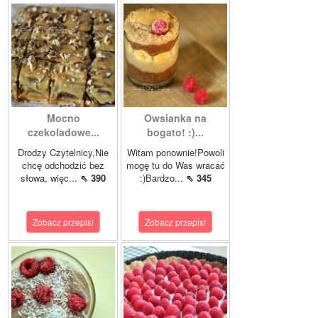
Mocno
Owsianka na
czekoladowe...
bogato! :)...
Drodzy Czytelnicy,Nie
Witam ponownie!Powoli
chcę odchodzić bez
mogę tu do Was wracać
słowa, więc...
⇖ 390
:)Bardzo...
⇖ 345
Zobacz przepis!
Zobacz przepis!