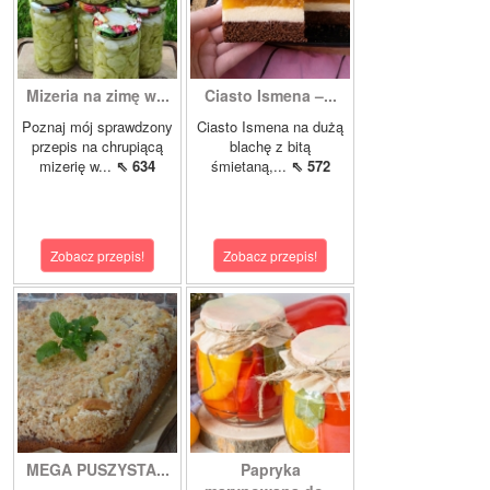
Mizeria na zimę w...
Ciasto Ismena –...
Poznaj mój sprawdzony
Ciasto Ismena na dużą
przepis na chrupiącą
blachę z bitą
mizerię w...
⇖ 634
śmietaną,...
⇖ 572
Zobacz przepis!
Zobacz przepis!
MEGA PUSZYSTA...
Papryka