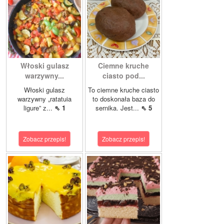
Włoski gulasz
Ciemne kruche
warzywny...
ciasto pod...
Włoski gulasz
To ciemne kruche ciasto
warzywny „ratatuia
to doskonała baza do
ligure” z...
⇖ 1
sernika. Jest...
⇖ 5
Zobacz przepis!
Zobacz przepis!