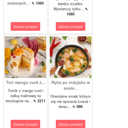
mrożonych....
⇖ 1060
bardzo szybko.
Wystarczy tylko...
⇖
1085
Zobacz przepis!
Zobacz przepis!
Tort mango curd z...
Ryba po indyjsku w
sosie...
Torcik z mango curd i
żelką malinową na
Orientalne smaki którym
biszkopcie na...
⇖ 2211
się nie oprzecie.Łosoś i
dorsz...
⇖ 996
Zobacz przepis!
Zobacz przepis!