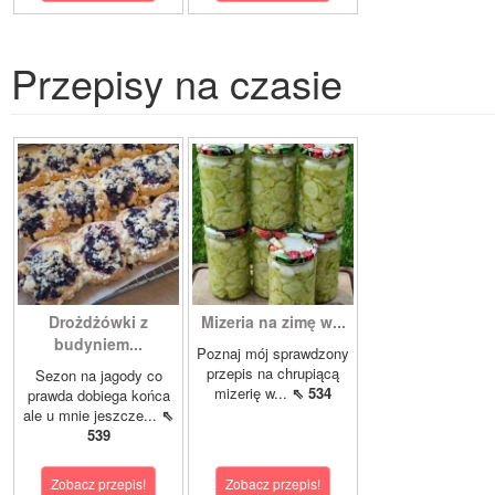
Przepisy na czasie
Drożdżówki z
Mizeria na zimę w...
budyniem...
Poznaj mój sprawdzony
przepis na chrupiącą
Sezon na jagody co
mizerię w...
⇖ 534
prawda dobiega końca
ale u mnie jeszcze...
⇖
539
Zobacz przepis!
Zobacz przepis!