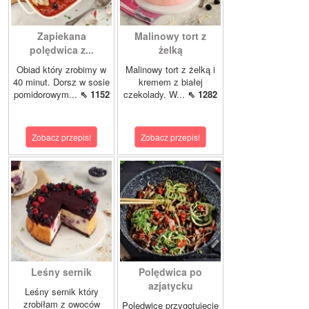
Zapiekana
Malinowy tort z
polędwica z...
żelką
Obiad który zrobimy w
Malinowy tort z żelką i
40 minut. Dorsz w sosie
kremem z białej
pomidorowym...
⇖ 1152
czekolady. W...
⇖ 1282
Zobacz przepis!
Zobacz przepis!
Leśny sernik
Polędwica po
azjatycku
Leśny sernik który
zrobiłam z owoców
Polędwicę przygotujecie