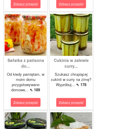
Zobacz przepis!
Zobacz przepis!
Sałatka z patisona
Cukinia w zalewie
do...
curry...
Od kiedy pamiętam, w
Szukasz chrupiącej
moim domu
cukinii w curry na zimę?
przygotowywano
Wypróbuj...
⇖ 178
domowe...
⇖ 189
Zobacz przepis!
Zobacz przepis!