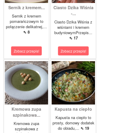
Sernik z kremem...
Ciasto Dzika Wiśnia
-...
Sernik z kremem
pomarańczowym to
Ciasto Dzika Wiśnia z
połączenie delikatnej,...
wiśniami i kremem
⇖ 8
budyniowymPrzepis...
⇖ 17
Zobacz przepis!
Zobacz przepis!
Kremowa zupa
Kapusta na ciepło
szpinakowa...
Kapusta na ciepło to
prosty, domowy dodatek
Kremowa zupa
do obiadu,...
⇖ 19
szpinakowa z