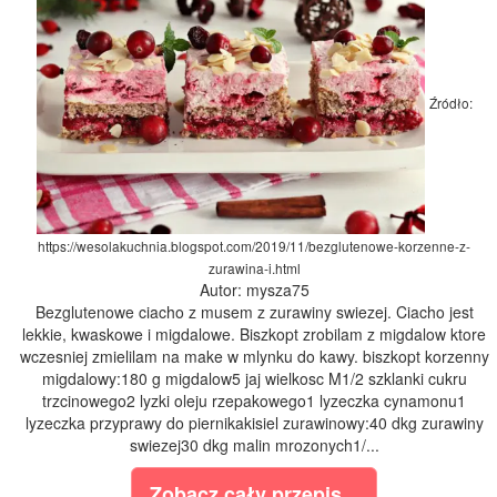
Źródło:
https://wesolakuchnia.blogspot.com/2019/11/bezglutenowe-korzenne-z-
zurawina-i.html
Autor: mysza75
Bezglutenowe ciacho z musem z zurawiny swiezej. Ciacho jest
lekkie, kwaskowe i migdalowe. Biszkopt zrobilam z migdalow ktore
wczesniej zmielilam na make w mlynku do kawy. biszkopt korzenny
migdalowy:180 g migdalow5 jaj wielkosc M1/2 szklanki cukru
trzcinowego2 lyzki oleju rzepakowego1 lyzeczka cynamonu1
lyzeczka przyprawy do piernikakisiel zurawinowy:40 dkg zurawiny
swiezej30 dkg malin mrozonych1/...
Zobacz cały przepis...