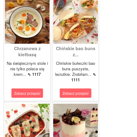
Chrzanowa z
Chińskie bao buns
kiełbasą
z...
Na świątecznym stole i
Chińskie bułeczki bao
nie tylko poleca się
buns puszyste,
krem...
⇖ 1117
leciutkie. Zrobiłam...
⇖
1111
Zobacz przepis!
Zobacz przepis!