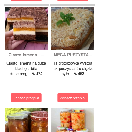
Ciasto Ismena –...
MEGA PUSZYSTA...
Ciasto Ismena na dużą
Ta drożdżówka wyszła
blachę z bitą
tak puszysta, że ciężko
śmietaną,...
⇖ 474
było...
⇖ 453
Zobacz przepis!
Zobacz przepis!