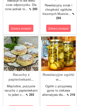
Wakacje to dla wielu
czas odpoczynku. Dla
Rewelacyjny smak i
mnie jednak to...
⇖ 295
chrupkość ogórków
kiszonych.Musicie...
⇖
294
Zobacz przepis!
Zobacz przepis!
Racuchy z
Rewelacyjne ogórki
papierówkami...
w...
Mięciutkie, puszyste
Ogórki z przyprawą
racuchy z papierówkami
gyros to ciekawa
to jeden z...
⇖ 293
alternatywa dla...
⇖ 218