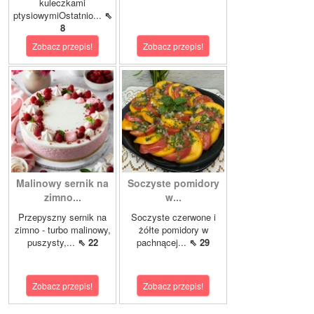
kuleczkami
ptysiowymiOstatnio...
⇖
8
Zobacz przepis!
Zobacz przepis!
Malinowy sernik na
Soczyste pomidory
zimno...
w...
Przepyszny sernik na
Soczyste czerwone i
zimno - turbo malinowy,
żółte pomidory w
puszysty,...
⇖ 22
pachnącej...
⇖ 29
Zobacz przepis!
Zobacz przepis!