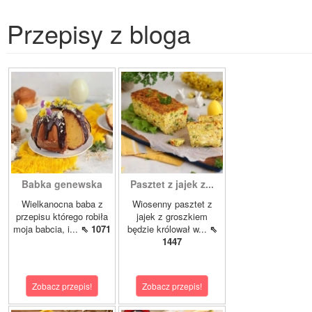
Przepisy z bloga
Babka genewska
Pasztet z jajek z...
Wielkanocna baba z
Wiosenny pasztet z
przepisu którego robiła
jajek z groszkiem
moja babcia, i...
⇖ 1071
będzie królował w...
⇖
1447
Zobacz przepis!
Zobacz przepis!