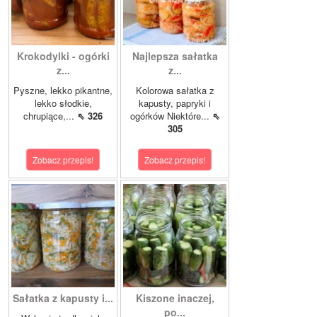
Krokodylki - ogórki
Najlepsza sałatka
z...
z...
Pyszne, lekko pikantne,
Kolorowa sałatka z
lekko słodkie,
kapusty, papryki i
chrupiące,...
⇖ 326
ogórków Niektóre...
⇖
305
Zobacz przepis!
Zobacz przepis!
Sałatka z kapusty i...
Kiszone inaczej,
po...