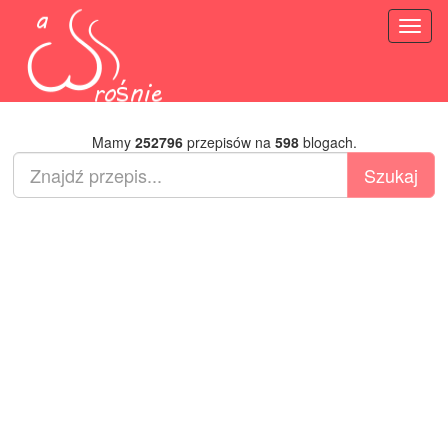
Toggl
naviga
Mamy
252796
przepisów na
598
blogach.