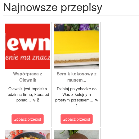
Najnowsze przepisy
Współpraca z
Sernik kokosowy z
Olewnik
musem...
Olewnik jest topolska
Dzisiaj przychodzę do
rodzinna firma, która od
Was z kolejnym
ponad...
⇖ 2
prostym przepisem...
⇖
1
Zobacz przepis!
Zobacz przepis!