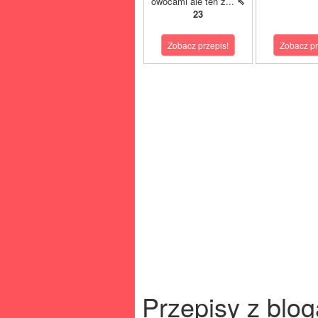
owocami ale ten z...
⇖
23
Zobacz przepis!
Zobacz pr
Przepisy z blog