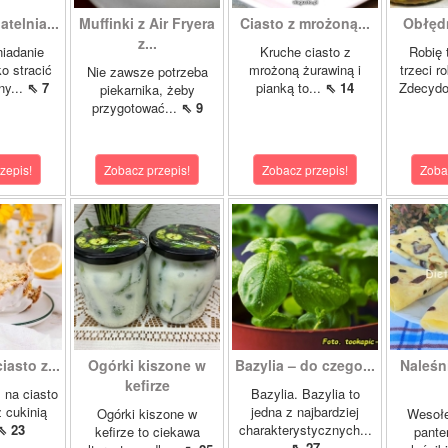
telnia...
Muffinki z Air Fryera
Ciasto z mrożoną...
Obłędn
z...
niadanie
Kruche ciasto z
Robię 
ko stracić
mrożoną żurawiną i
trzeci r
Nie zawsze potrzeba
ny...
⇖ 7
pianką to...
⇖ 14
Zdecydo
piekarnika, żeby
przygotować...
⇖ 9
zepis!
Zobacz przepis!
Zobacz przepis!
Zoba
asto z...
Ogórki kiszone w
Bazylia – do czego...
Naleśn
kefirze
 na ciasto
Bazylia. Bazylia to
 cukinią
jedna z najbardziej
Ogórki kiszone w
Wesołe
⇖ 23
charakterystycznych...
kefirze to ciekawa
pante
⇖ 27