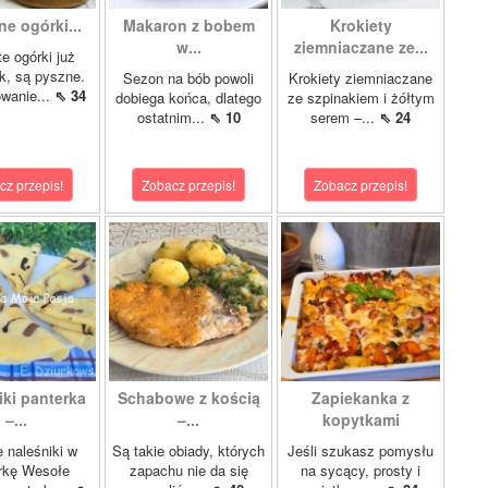
e ogórki...
Makaron z bobem
Krokiety
w...
ziemniaczane ze...
te ogórki już
ok, są pyszne.
Sezon na bób powoli
Krokiety ziemniaczane
wanie...
⇖ 34
dobiega końca, dlatego
ze szpinakiem i żółtym
ostatnim...
⇖ 10
serem –...
⇖ 24
cz przepis!
Zobacz przepis!
Zobacz przepis!
iki panterka
Schabowe z kością
Zapiekanka z
–...
–...
kopytkami
 naleśniki w
Są takie obiady, których
Jeśli szukasz pomysłu
rkę Wesołe
zapachu nie da się
na sycący, prosty i