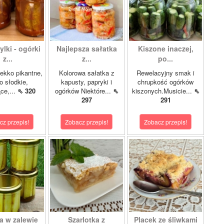
lki - ogórki
Najlepsza sałatka
Kiszone inaczej,
z...
z...
po...
ekko pikantne,
Kolorowa sałatka z
Rewelacyjny smak i
o słodkie,
kapusty, papryki i
chrupkość ogórków
ce,...
⇖ 320
ogórków Niektóre...
⇖
kiszonych.Musicie...
⇖
297
291
cz przepis!
Zobacz przepis!
Zobacz przepis!
a w zalewie
Szarlotka z
Placek ze śliwkami