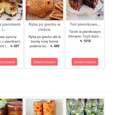
z piernikami
Ryba po grecku w
Tort piernikowo...
i...
cieście
Torcik w piernikowym
klimacie. Czyli dużo...
owy pyszny
Ryba po grecku ale w
⇖ 1018
k z piernikami,
trochę innej formie
mi i...
⇖ 657
podania bo...
⇖ 689
cz przepis!
Zobacz przepis!
Zobacz przepis!