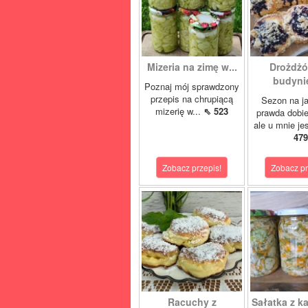
Mizeria na zimę w...
Drożdżó
budynie
Poznaj mój sprawdzony
przepis na chrupiącą
Sezon na j
mizerię w...
⇖ 523
prawda dobi
ale u mnie je
479
Zobacz przepis!
Zobacz pr
Racuchy z
Sałatka z ka