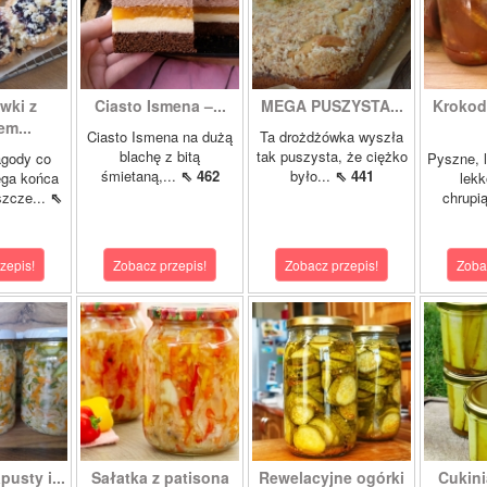
wki z
Ciasto Ismena –...
MEGA PUSZYSTA...
Krokody
m...
Ciasto Ismena na dużą
Ta drożdżówka wyszła
blachę z bitą
tak puszysta, że ciężko
agody co
Pyszne, l
śmietaną,...
⇖ 462
było...
⇖ 441
ega końca
lekk
szcze...
⇖
chrupią
zepis!
Zobacz przepis!
Zobacz przepis!
Zoba
pusty i...
Sałatka z patisona
Rewelacyjne ogórki
Cukini