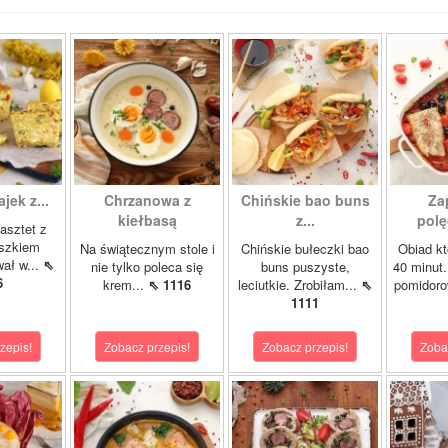
ajek z...
Chrzanowa z
Chińskie bao buns
Za
kiełbasą
z...
polę
asztet z
oszkiem
Na świątecznym stole i
Chińskie bułeczki bao
Obiad kt
wał w...
⇖
nie tylko poleca się
buns puszyste,
40 minut.
6
krem...
⇖ 1116
leciutkie. Zrobiłam...
⇖
pomidor
1111
zepis!
Zobacz przepis!
Zobacz przepis!
Zoba