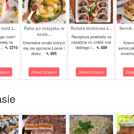
curd z...
Ryba po indyjsku w
Rolada drobiowa z...
Sernik 
sosie...
go curd i
Receptura powstała na
nową na
zasadzie co zrobić coś
Orientalne smaki którym
Krem
...
⇖ 2210
dobrego i...
⇖ 689
się nie oprzecie.Łosoś i
sernicze
dorsz...
⇖ 995
orzecha
zepis!
Zobacz przepis!
Zobacz przepis!
Zoba
asie