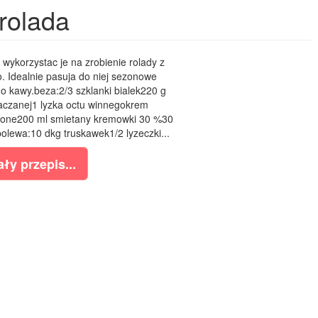
rolada
wykorzystac je na zrobienie rolady z
o. Idealnie pasuja do niej sezonowe
o kawy.beza:2/3 szklanki bialek220 g
aczanej1 lyzka octu winnegokrem
pone200 ml smietany kremowki 30 %30
olewa:10 dkg truskawek1/2 lyzeczki...
ły przepis...