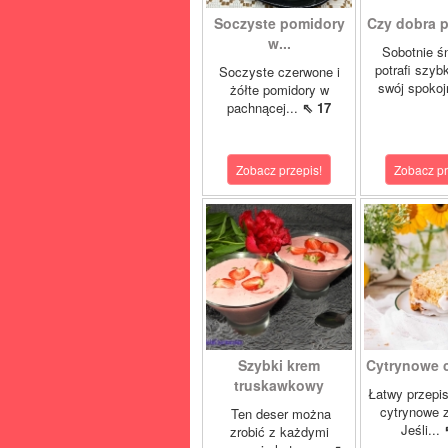
Soczyste pomidory
Czy dobra pa
w...
Sobotnie ś
potrafi szyb
Soczyste czerwone i
swój spokoj
żółte pomidory w
pachnącej...
⇖ 17
Zobacz przepis!
Zobacz pr
Szybki krem
Cytrynowe ci
truskawkowy
Łatwy przepis
cytrynowe z
Ten deser można
Jeśli...
zrobić z każdymi