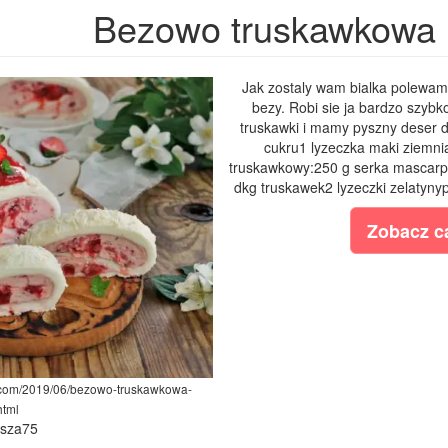
Bezowo truskawkowa 
Jak zostaly wam bialka polewam 
bezy. Robi sie ja bardzo szybk
truskawki i mamy pyszny deser d
cukru1 lyzeczka maki ziemni
truskawkowy:250 g serka mascar
dkg truskawek2 lyzeczki zelatynyp
Zobacz ca
t.com/2019/06/bezowo-truskawkowa-
html
ysza75