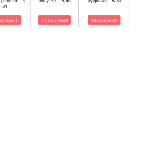
i panterka...
⇖
pomylić z...
⇖ 40
wyjątkowo...
⇖ 34
34
cz przepis!
Zobacz przepis!
Zobacz przepis!