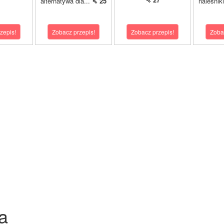
alternatywa dla...
⇖ 25
naleśnik
zepis!
Zobacz przepis!
Zobacz przepis!
Zoba
a