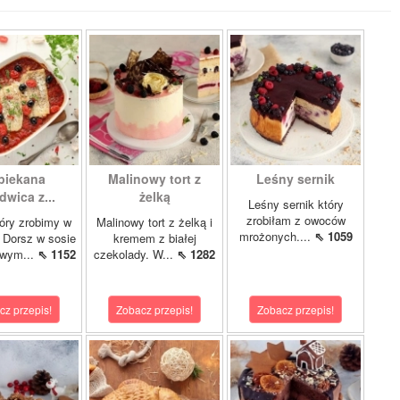
piekana
Malinowy tort z
Leśny sernik
dwica z...
żelką
Leśny sernik który
zrobiłam z owoców
óry zrobimy w
Malinowy tort z żelką i
mrożonych....
⇖ 1059
 Dorsz w sosie
kremem z białej
owym...
⇖ 1152
czekolady. W...
⇖ 1282
cz przepis!
Zobacz przepis!
Zobacz przepis!