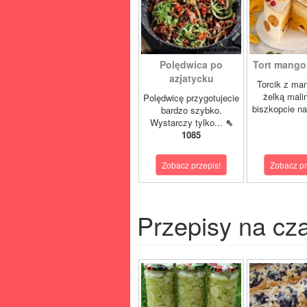
Polędwica po
Tort mango 
azjatycku
Torcik z man
żelką mali
Polędwicę przygotujecie
biszkopcie na
bardzo szybko.
Wystarczy tylko...
⇖
1085
Zobacz przepis!
Zobacz pr
Przepisy na cz