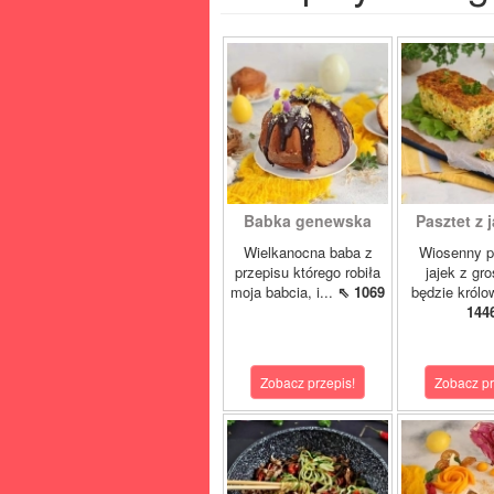
Babka genewska
Pasztet z j
Wielkanocna baba z
Wiosenny p
przepisu którego robiła
jajek z gr
moja babcia, i...
⇖ 1069
będzie królo
144
Zobacz przepis!
Zobacz pr