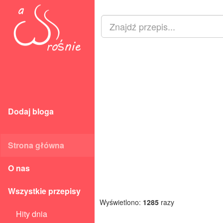
Dodaj bloga
Strona główna
O nas
Wszystkie przepisy
Wyświetlono:
1285
razy
Hity dnia