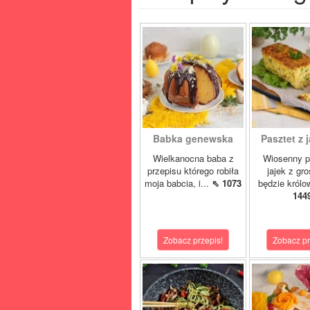
Babka genewska
Pasztet z j
Wielkanocna baba z
Wiosenny p
przepisu którego robiła
jajek z gr
moja babcia, i...
⇖ 1073
będzie królo
144
Zobacz przepis!
Zobacz pr