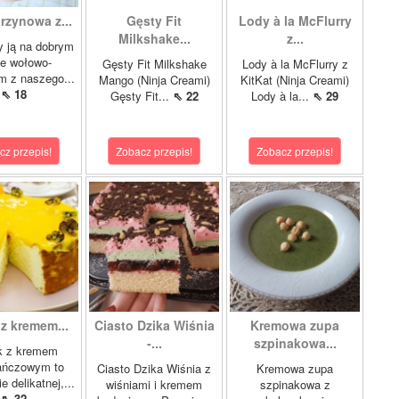
rzynowa z...
Gęsty Fit
Lody à la McFlurry
Milkshake...
z...
 ją na dobrym
le wołowo-
Gęsty Fit Milkshake
Lody à la McFlurry z
m z naszego...
Mango (Ninja Creami)
KitKat (Ninja Creami)
⇖ 18
Gęsty Fit...
⇖ 22
Lody à la...
⇖ 29
cz przepis!
Zobacz przepis!
Zobacz przepis!
 z kremem...
Ciasto Dzika Wiśnia
Kremowa zupa
-...
szpinakowa...
k z kremem
ańczowym to
Ciasto Dzika Wiśnia z
Kremowa zupa
e delikatnej,...
wiśniami i kremem
szpinakowa z
⇖ 32