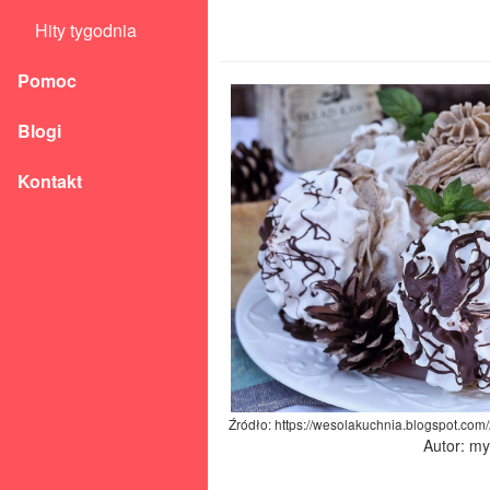
Hity tygodnia
Pomoc
Blogi
Kontakt
Źródło: https://wesolakuchnia.blogspot.c
Autor: m