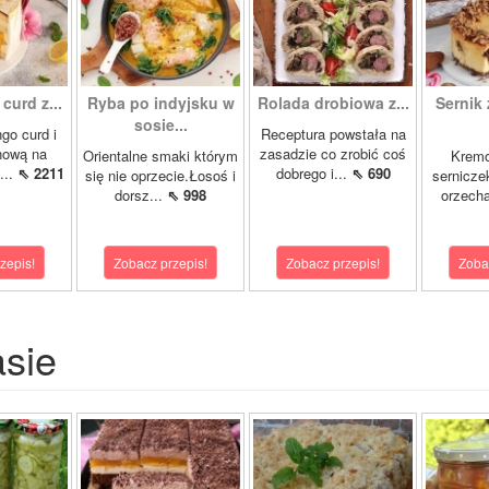
curd z...
Ryba po indyjsku w
Rolada drobiowa z...
Sernik 
sosie...
go curd i
Receptura powstała na
nową na
zasadzie co zrobić coś
Orientalne smaki którym
Krem
...
⇖ 2211
dobrego i...
⇖ 690
się nie oprzecie.Łosoś i
sernicze
dorsz...
⇖ 998
orzecha
zepis!
Zobacz przepis!
Zobacz przepis!
Zoba
asie