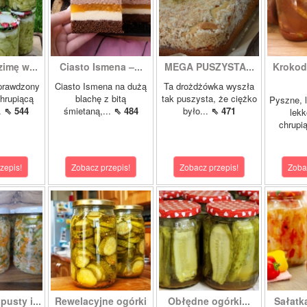
zimę w...
Ciasto Ismena –...
MEGA PUSZYSTA...
Krokody
prawdzony
Ciasto Ismena na dużą
Ta drożdżówka wyszła
chrupiącą
blachę z bitą
tak puszysta, że ciężko
Pyszne, l
..
⇖ 544
śmietaną,...
⇖ 484
było...
⇖ 471
lekk
chrupią
zepis!
Zobacz przepis!
Zobacz przepis!
Zoba
pusty i...
Rewelacyjne ogórki
Obłędne ogórki...
Sałatk