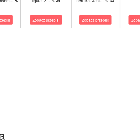
pisem...
⇖
ligure” z...
⇖ 34
sernika. Jest...
⇖ 33
zepis!
Zobacz przepis!
Zobacz przepis!
Zoba
a