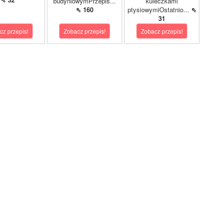
budyniowymPrzepis...
kuleczkami
⇖ 160
ptysiowymiOstatnio...
⇖
31
cz przepis!
Zobacz przepis!
Zobacz przepis!