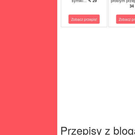
syrniki...
⇖ 29
prostym prze
34
Zobacz przepis!
Zobacz pr
Przepisy z blog