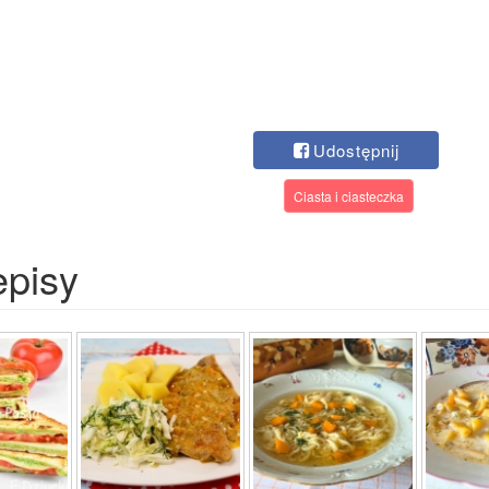
Udostępnij
Ciasta i ciasteczka
episy