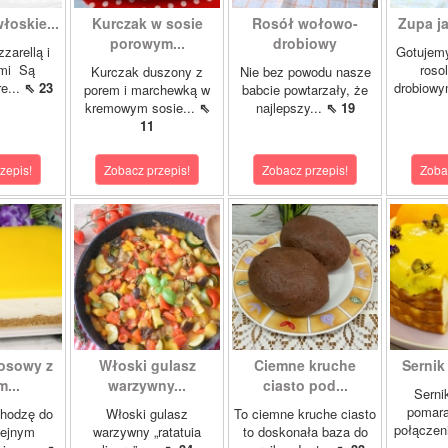
łoskie...
Kurczak w sosie
Rosół wołowo-
Zupa ja
porowym...
drobiowy
zarellą i
Gotujemy
mi Są
roso
Kurczak duszony z
Nie bez powodu nasze
re...
⇖ 23
drobiowy
porem i marchewką w
babcie powtarzały, że
kremowym sosie...
⇖
najlepszy...
⇖ 19
11
zepis!
Zobacz przepis!
Zobacz przepis!
Zoba
kosowy z
Włoski gulasz
Ciemne kruche
Sernik
...
warzywny...
ciasto pod...
Serni
pomar
chodzę do
Włoski gulasz
To ciemne kruche ciasto
połączeni
lejnym
warzywny „ratatuia
to doskonała baza do