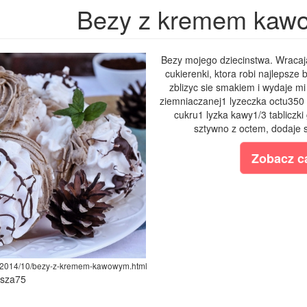
Bezy z kremem kaw
Bezy mojego dziecinstwa. Wracaja
cukierenki, ktora robi najlepsze
zblizyc sie smakiem i wydaje mi 
ziemniaczanej1 lyzeczka octu350 
cukru1 lyzka kawy1/3 tabliczki
sztywno z octem, dodaje st
Zobacz ca
om/2014/10/bezy-z-kremem-kawowym.html
ysza75