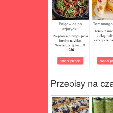
Polędwica po
Tort mango 
azjatycku
Torcik z man
żelką mali
Polędwicę przygotujecie
biszkopcie na
bardzo szybko.
Wystarczy tylko...
⇖
1086
Zobacz przepis!
Zobacz pr
Przepisy na cz