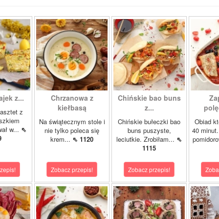
ajek z...
Chrzanowa z
Chińskie bao buns
Za
kiełbasą
z...
polę
asztet z
oszkiem
Na świątecznym stole i
Chińskie bułeczki bao
Obiad kt
wał w...
⇖
nie tylko poleca się
buns puszyste,
40 minut.
9
krem...
⇖ 1120
leciutkie. Zrobiłam...
⇖
pomidor
1115
zepis!
Zobacz przepis!
Zobacz przepis!
Zoba