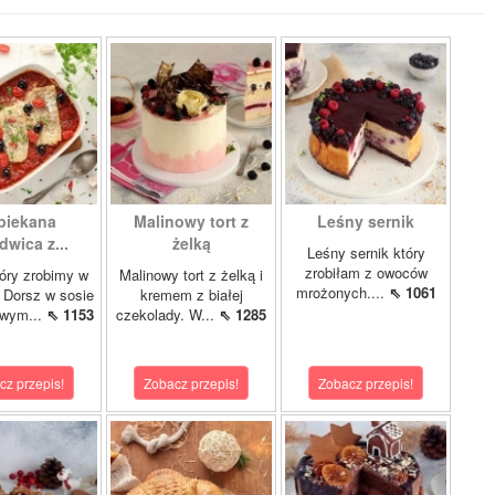
piekana
Malinowy tort z
Leśny sernik
dwica z...
żelką
Leśny sernik który
zrobiłam z owoców
óry zrobimy w
Malinowy tort z żelką i
mrożonych....
⇖ 1061
 Dorsz w sosie
kremem z białej
owym...
⇖ 1153
czekolady. W...
⇖ 1285
cz przepis!
Zobacz przepis!
Zobacz przepis!