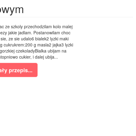
owym
c ze szkoly przechodzilam kolo malej
 bezy jakie jadlam. Postanowilam choc
sie, ze sie udalo6 bialek2 lyzki maki
g cukrukrem:200 g masla2 jajka3 lyzki
 gorzkiej czekoladyBialka ubijam na
opniowo cukier, i dalej ubija...
ły przepis...