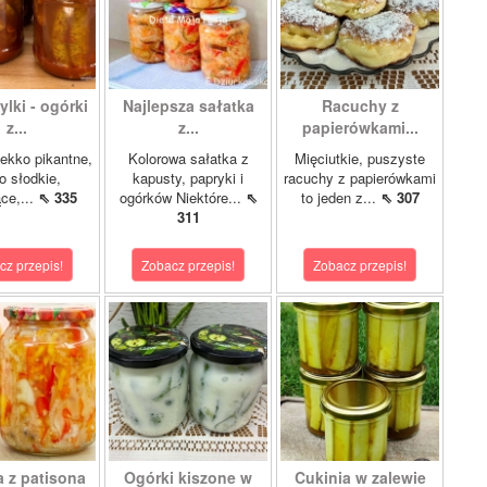
lki - ogórki
Najlepsza sałatka
Racuchy z
z...
z...
papierówkami...
ekko pikantne,
Kolorowa sałatka z
Mięciutkie, puszyste
o słodkie,
kapusty, papryki i
racuchy z papierówkami
ce,...
⇖ 335
ogórków Niektóre...
⇖
to jeden z...
⇖ 307
311
cz przepis!
Zobacz przepis!
Zobacz przepis!
a z patisona
Ogórki kiszone w
Cukinia w zalewie