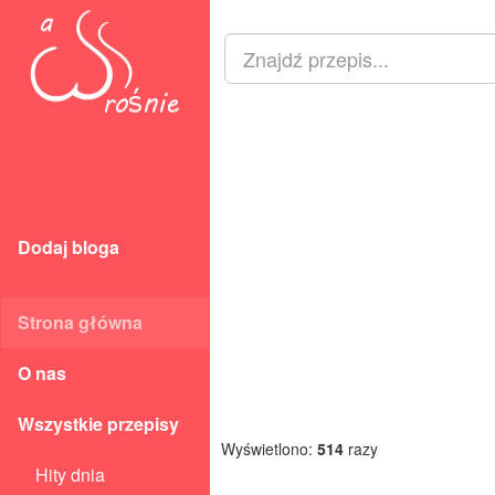
Dodaj bloga
Strona główna
O nas
Wszystkie przepisy
Wyświetlono:
514
razy
Hity dnia