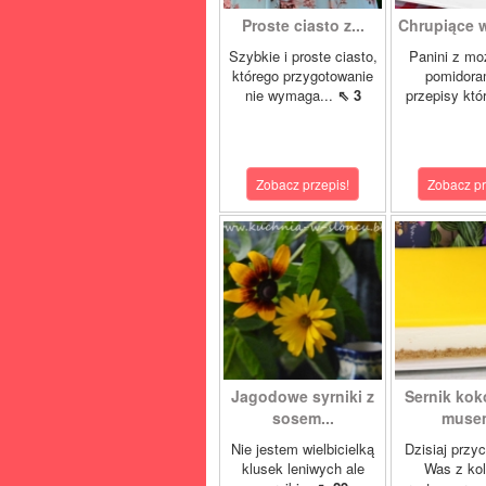
Proste ciasto z...
Chrupiące w
Szybkie i proste ciasto,
Panini z moz
którego przygotowanie
pomidora
nie wymaga...
⇖ 3
przepisy któ
Zobacz przepis!
Zobacz pr
Jagodowe syrniki z
Sernik ko
sosem...
musem
Nie jestem wielbicielką
Dzisiaj przy
klusek leniwych ale
Was z ko