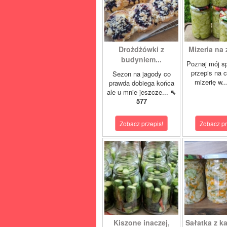
Drożdżówki z
Mizeria na 
budyniem...
Poznaj mój s
przepis na 
Sezon na jagody co
mizerię w.
prawda dobiega końca
ale u mnie jeszcze...
⇖
577
Zobacz przepis!
Zobacz pr
Kiszone inaczej,
Sałatka z ka