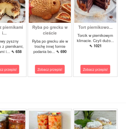
z piernikami
Ryba po grecku w
Tort piernikowo...
i...
cieście
Torcik w piernikowym
klimacie. Czyli dużo...
owy pyszny
Ryba po grecku ale w
⇖ 1021
k z piernikami,
trochę innej formie
mi i...
⇖ 658
podania bo...
⇖ 690
cz przepis!
Zobacz przepis!
Zobacz przepis!