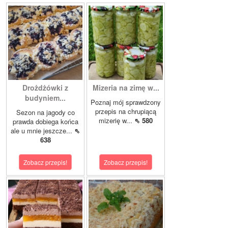
Drożdżówki z
Mizeria na zimę w...
budyniem...
Poznaj mój sprawdzony
przepis na chrupiącą
Sezon na jagody co
mizerię w...
⇖ 580
prawda dobiega końca
ale u mnie jeszcze...
⇖
638
Zobacz przepis!
Zobacz przepis!