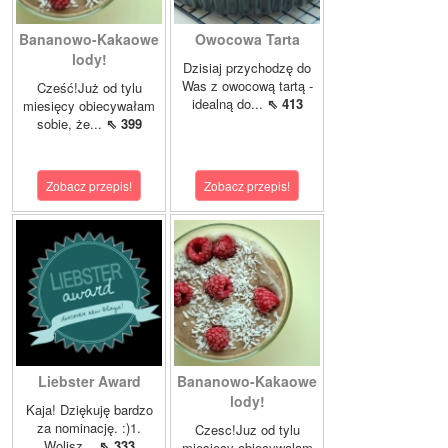
Bananowo-Kakaowe
Owocowa Tarta
lody!
Dzisiaj przychodzę do
Was z owocową tartą -
Cześć!Już od tylu
idealną do...
⇖ 413
miesięcy obiecywałam
sobie, że...
⇖ 399
Zobacz przepis!
Zobacz przepis!
Liebster Award
Bananowo-Kakaowe
lody!
Kaja! Dziękuję bardzo
za nominację. :)1.
Czesc!Juz od tylu
Wolisz...
⇖ 333
miesiecy obiecywalam