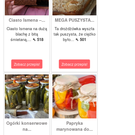
Ciasto Ismena –...
MEGA PUSZYSTA...
Ciasto Ismena na dużą
Ta drożdżówka wyszła
blachę z bitą
tak puszysta, że ciężko
śmietaną,...
⇖ 518
było...
⇖ 501
Zobacz przepis!
Zobacz przepis!
Ogórki konserwowe
Papryka
na...
marynowana do...