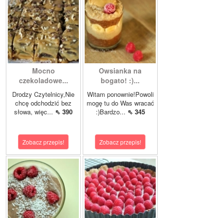
Mocno
Owsianka na
czekoladowe...
bogato! :)...
Drodzy Czytelnicy,Nie
Witam ponownie!Powoli
chcę odchodzić bez
mogę tu do Was wracać
słowa, więc...
⇖ 390
:)Bardzo...
⇖ 345
Zobacz przepis!
Zobacz przepis!