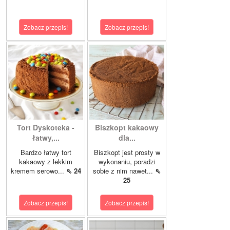
Zobacz przepis!
Zobacz przepis!
Tort Dyskoteka -
Biszkopt kakaowy
łatwy,...
dla...
Bardzo łatwy tort
Biszkopt jest prosty w
kakaowy z lekkim
wykonaniu, poradzi
kremem serowo...
⇖ 24
sobie z nim nawet...
⇖
25
Zobacz przepis!
Zobacz przepis!