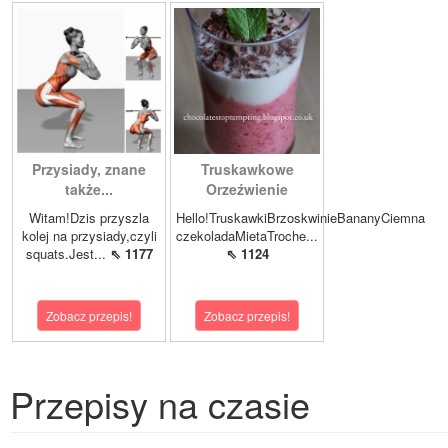
Przysiady, znane
Truskawkowe
także...
Orzeźwienie
Witam!Dzis przyszla
Hello!TruskawkiBrzoskwinieBananyCiemna
kolej na przysiady,czyli
czekoladaMietaTroche...
squats.Jest...
⇖ 1177
⇖ 1124
Zobacz przepis!
Zobacz przepis!
Przepisy na czasie