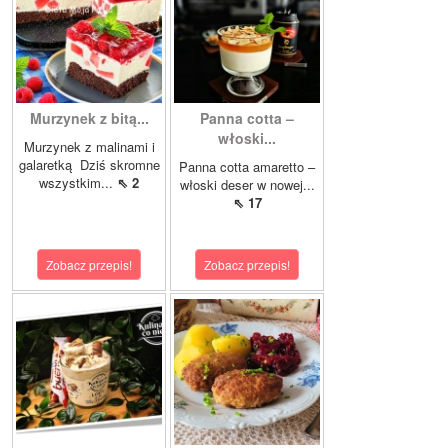
Murzynek z bitą...
Panna cotta –
włoski...
Murzynek z malinami i
galaretką Dziś skromne
Panna cotta amaretto –
wszystkim...
⇖ 2
włoski deser w nowej...
⇖ 17
Zobacz przepis!
Zobacz przepis!