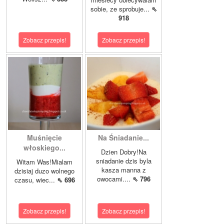
sobie, ze sprobuje...
⇖
918
Zobacz przepis!
Zobacz przepis!
Muśnięcie
Na Śniadanie...
włoskiego...
Dzien Dobry!Na
sniadanie dzis byla
Witam Was!Mialam
kasza manna z
dzisiaj duzo wolnego
owocami....
⇖ 796
czasu, wiec...
⇖ 696
Zobacz przepis!
Zobacz przepis!