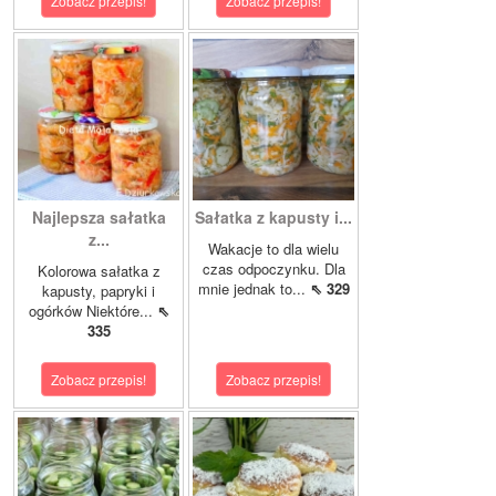
Zobacz przepis!
Zobacz przepis!
Najlepsza sałatka
Sałatka z kapusty i...
z...
Wakacje to dla wielu
czas odpoczynku. Dla
Kolorowa sałatka z
mnie jednak to...
⇖ 329
kapusty, papryki i
ogórków Niektóre...
⇖
335
Zobacz przepis!
Zobacz przepis!