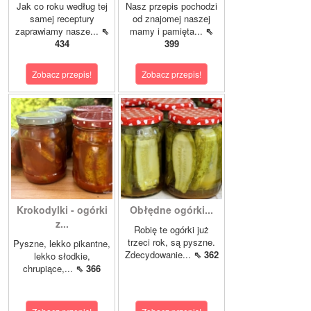
Jak co roku według tej
Nasz przepis pochodzi
samej receptury
od znajomej naszej
zaprawiamy nasze...
⇖
mamy i pamięta...
⇖
434
399
Zobacz przepis!
Zobacz przepis!
Krokodylki - ogórki
Obłędne ogórki...
z...
Robię te ogórki już
trzeci rok, są pyszne.
Pyszne, lekko pikantne,
Zdecydowanie...
⇖ 362
lekko słodkie,
chrupiące,...
⇖ 366