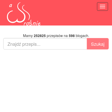
Toggl
naviga
Mamy
252825
przepisów na
598
blogach.