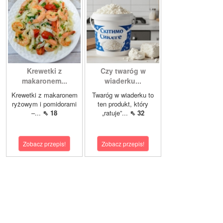
Krewetki z
Czy twaróg w
makaronem...
wiaderku...
Krewetki z makaronem
Twaróg w wiaderku to
ryżowym i pomidorami
ten produkt, który
–...
⇖ 18
„ratuje”...
⇖ 32
Zobacz przepis!
Zobacz przepis!