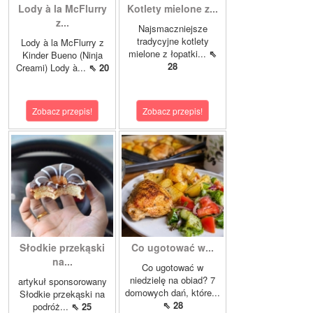
Lody à la McFlurry
Kotlety mielone z...
z...
Najsmaczniejsze
tradycyjne kotlety
Lody à la McFlurry z
mielone z łopatki...
⇖
Kinder Bueno (Ninja
28
Creami) Lody à...
⇖ 20
Zobacz przepis!
Zobacz przepis!
Słodkie przekąski
Co ugotować w...
na...
Co ugotować w
niedzielę na obiad? 7
artykuł sponsorowany
domowych dań, które...
Słodkie przekąski na
⇖ 28
podróż...
⇖ 25