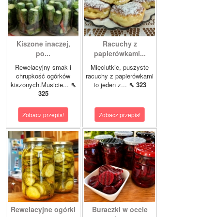
Kiszone inaczej,
Racuchy z
po...
papierówkami...
Rewelacyjny smak i
Mięciutkie, puszyste
chrupkość ogórków
racuchy z papierówkami
kiszonych.Musicie...
⇖
to jeden z...
⇖ 323
325
Zobacz przepis!
Zobacz przepis!
Rewelacyjne ogórki
Buraczki w occie