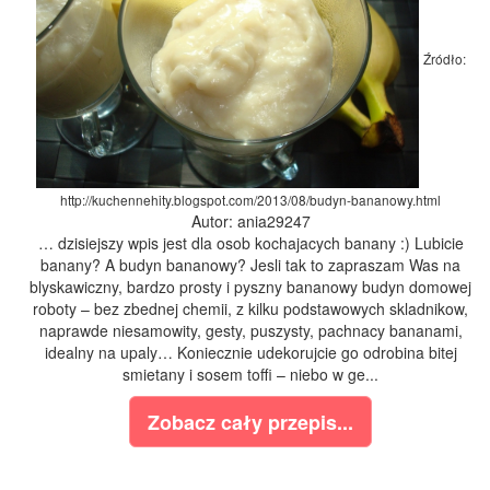
Źródło:
http://kuchennehity.blogspot.com/2013/08/budyn-bananowy.html
Autor: ania29247
… dzisiejszy wpis jest dla osob kochajacych banany :) Lubicie
banany? A budyn bananowy? Jesli tak to zapraszam Was na
blyskawiczny, bardzo prosty i pyszny bananowy budyn domowej
roboty – bez zbednej chemii, z kilku podstawowych skladnikow,
naprawde niesamowity, gesty, puszysty, pachnacy bananami,
idealny na upaly… Koniecznie udekorujcie go odrobina bitej
smietany i sosem toffi – niebo w ge...
Zobacz cały przepis...