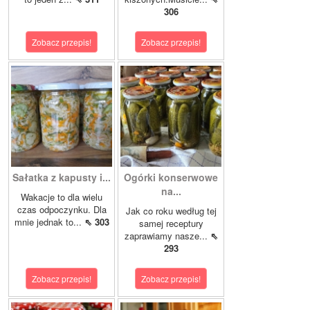
306
Zobacz przepis!
Zobacz przepis!
Sałatka z kapusty i...
Ogórki konserwowe
na...
Wakacje to dla wielu
czas odpoczynku. Dla
Jak co roku według tej
mnie jednak to...
⇖ 303
samej receptury
zaprawiamy nasze...
⇖
293
Zobacz przepis!
Zobacz przepis!