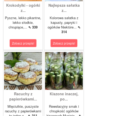
Krokodylki - ogórki
Najlepsza sałatka
z...
z...
Pyszne, lekko pikantne,
Kolorowa sałatka z
lekko słodkie,
kapusty, papryki i
chrupiące,...
⇖ 339
ogórków Niektóre...
⇖
314
Zobacz przepis!
Zobacz przepis!
Racuchy z
Kiszone inaczej,
papierówkami...
po...
Mięciutkie, puszyste
Rewelacyjny smak i
racuchy z papierówkami
chrupkość ogórków
to jeden z...
⇖ 311
kiszonych.Musicie...
⇖