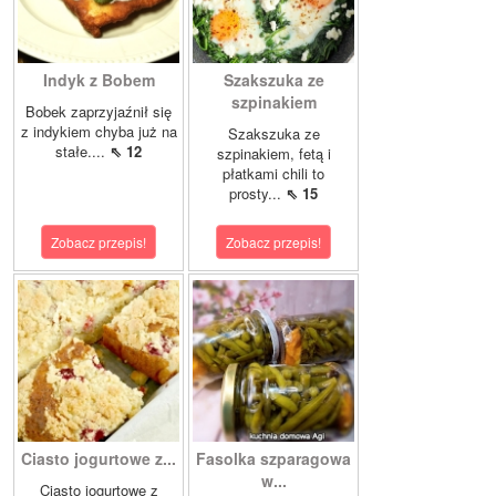
Indyk z Bobem
Szakszuka ze
szpinakiem
Bobek zaprzyjaźnił się
z indykiem chyba już na
Szakszuka ze
stałe....
⇖ 12
szpinakiem, fetą i
płatkami chili to
prosty...
⇖ 15
Zobacz przepis!
Zobacz przepis!
Ciasto jogurtowe z...
Fasolka szparagowa
w...
Ciasto jogurtowe z