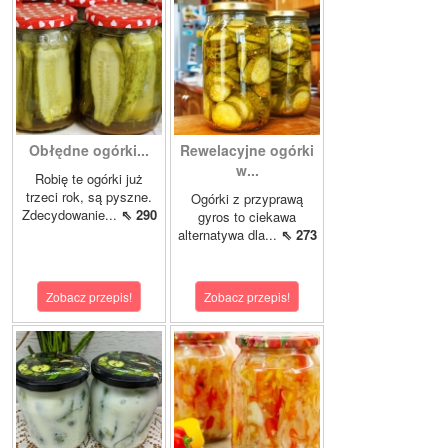
Obłędne ogórki...
Rewelacyjne ogórki
w...
Robię te ogórki już
trzeci rok, są pyszne.
Ogórki z przyprawą
Zdecydowanie...
⇖ 290
gyros to ciekawa
alternatywa dla...
⇖ 273
Zobacz przepis!
Zobacz przepis!