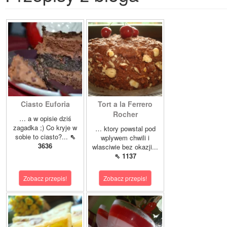
Ciasto Euforia
Tort a la Ferrero
Rocher
… a w opisie dziś
zagadka ;) Co kryje w
… ktory powstal pod
sobie to ciasto?...
⇖
wplywem chwili i
3636
wlasciwie bez okazji...
⇖ 1137
Zobacz przepis!
Zobacz przepis!