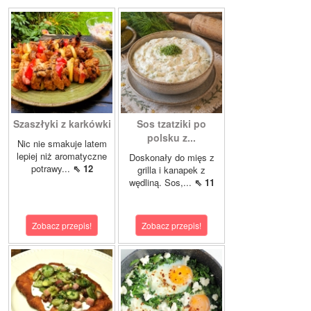
Szaszłyki z karkówki
Sos tzatziki po
polsku z...
Nic nie smakuje latem
lepiej niż aromatyczne
Doskonały do mięs z
potrawy...
⇖ 12
grilla i kanapek z
wędliną. Sos,...
⇖ 11
Zobacz przepis!
Zobacz przepis!