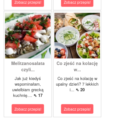
Zobacz przepis!
Zobacz przepis!
Melitzanosalata
Co zjeść na kolację
czyli...
w...
Jak już kiedyś
Co zjeść na kolację w
wspominałam,
upalny dzień? 7 lekkich
uwielbiam grecką
i...
⇖ 20
kuchnię....
⇖ 17
Zobacz przepis!
Zobacz przepis!