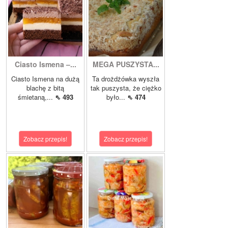
Ciasto Ismena –...
MEGA PUSZYSTA...
Ciasto Ismena na dużą
Ta drożdżówka wyszła
blachę z bitą
tak puszysta, że ciężko
śmietaną,...
⇖ 493
było...
⇖ 474
Zobacz przepis!
Zobacz przepis!