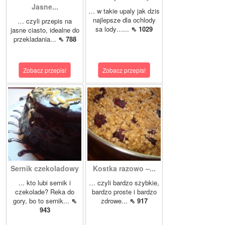
Jasne...
… w takie upaly jak dzis
najlepsze dla ochlody
… czyli przepis na
sa lody…...
⇖ 1029
jasne ciasto, idealne do
przekladania...
⇖ 788
Zobacz przepis!
Zobacz przepis!
Sernik czekoladowy
Kostka razowo –...
... kto lubi sernik i
… czyli bardzo szybkie,
czekolade? Reka do
bardzo proste i bardzo
gory, bo to sernik...
⇖
zdrowe...
⇖ 917
943