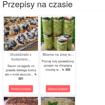
Przepisy na czasie
Drożdżówki z
Mizeria na zimę w...
budyniem...
Poznaj mój sprawdzony
przepis na chrupiącą
Sezon na jagody co
mizerię w...
⇖ 555
prawda dobiega końca
ale u mnie jeszcze...
⇖
601
Zobacz przepis!
Zobacz przepis!