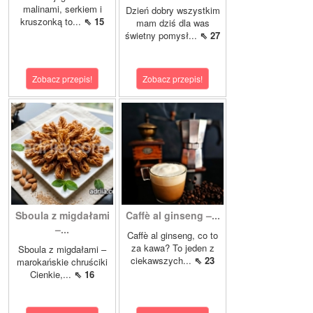
malinami, serkiem i
Dzień dobry wszystkim
kruszonką to...
⇖ 15
mam dziś dla was
świetny pomysł...
⇖ 27
Zobacz przepis!
Zobacz przepis!
Sboula z migdałami
Caffè al ginseng –...
–...
Caffè al ginseng, co to
za kawa? To jeden z
Sboula z migdałami –
ciekawszych...
⇖ 23
marokańskie chruściki
Cienkie,...
⇖ 16