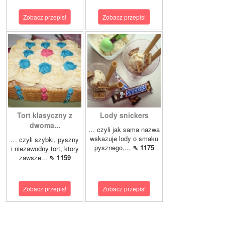
Zobacz przepis!
Zobacz przepis!
Tort klasyczny z
Lody snickers
dwoma...
… czyli jak sama nazwa
wskazuje lody o smaku
… czyli szybki, pyszny
pysznego,...
⇖ 1175
i niezawodny tort, ktory
zawsze...
⇖ 1159
Zobacz przepis!
Zobacz przepis!