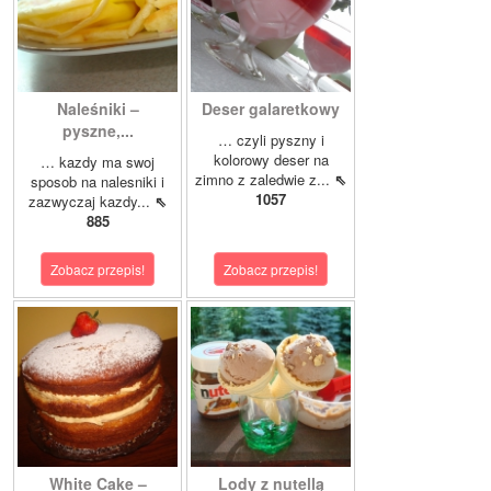
Naleśniki –
Deser galaretkowy
pyszne,...
… czyli pyszny i
kolorowy deser na
… kazdy ma swoj
zimno z zaledwie z...
⇖
sposob na nalesniki i
1057
zazwyczaj kazdy...
⇖
885
Zobacz przepis!
Zobacz przepis!
White Cake –
Lody z nutellą