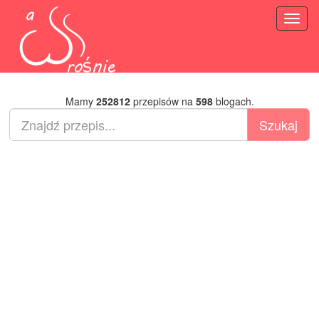
Toggl
naviga
Mamy
252812
przepisów na
598
blogach.