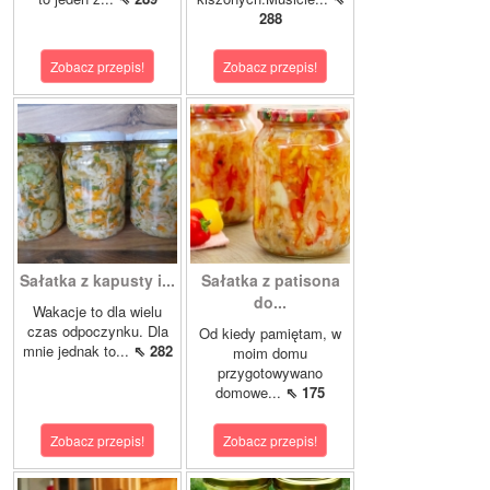
288
Zobacz przepis!
Zobacz przepis!
Sałatka z kapusty i...
Sałatka z patisona
do...
Wakacje to dla wielu
czas odpoczynku. Dla
Od kiedy pamiętam, w
mnie jednak to...
⇖ 282
moim domu
przygotowywano
domowe...
⇖ 175
Zobacz przepis!
Zobacz przepis!