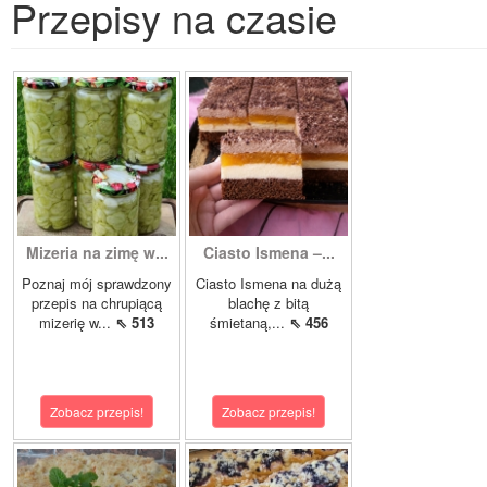
Przepisy na czasie
Mizeria na zimę w...
Ciasto Ismena –...
Poznaj mój sprawdzony
Ciasto Ismena na dużą
przepis na chrupiącą
blachę z bitą
mizerię w...
⇖ 513
śmietaną,...
⇖ 456
Zobacz przepis!
Zobacz przepis!