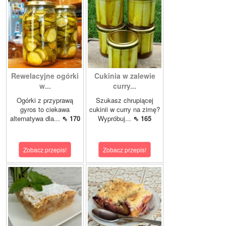
Rewelacyjne ogórki
Cukinia w zalewie
w...
curry...
Ogórki z przyprawą
Szukasz chrupiącej
gyros to ciekawa
cukinii w curry na zimę?
alternatywa dla...
⇖ 170
Wypróbuj...
⇖ 165
Zobacz przepis!
Zobacz przepis!