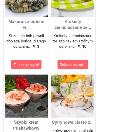
Makaron z bobem
Krokiety
w...
ziemniaczane ze...
Sezon na bób powoli
Krokiety ziemniaczane
dobiega końca, dlatego
ze szpinakiem i żółtym
ostatnim...
⇖ 3
serem –...
⇖ 10
Zobacz przepis!
Zobacz przepis!
Szybki krem
Cytrynowe ciasto z...
truskawkowy
Łatwy przepis na ciasto