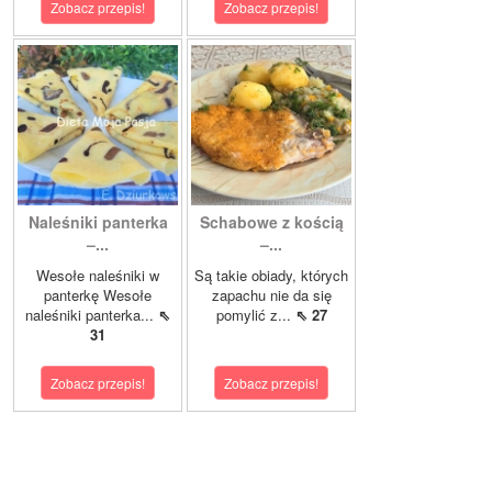
Zobacz przepis!
Zobacz przepis!
Naleśniki panterka
Schabowe z kością
–...
–...
Wesołe naleśniki w
Są takie obiady, których
panterkę Wesołe
zapachu nie da się
naleśniki panterka...
⇖
pomylić z...
⇖ 27
31
Zobacz przepis!
Zobacz przepis!