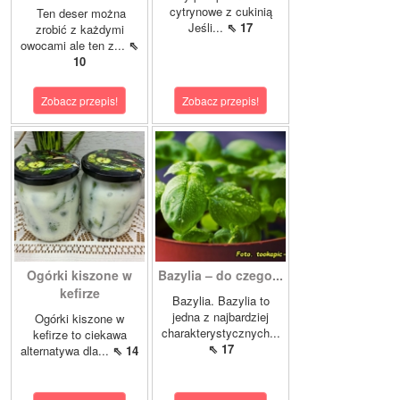
cytrynowe z cukinią
Ten deser można
Jeśli...
⇖ 17
zrobić z każdymi
owocami ale ten z...
⇖
10
Zobacz przepis!
Zobacz przepis!
Ogórki kiszone w
Bazylia – do czego...
kefirze
Bazylia. Bazylia to
jedna z najbardziej
Ogórki kiszone w
charakterystycznych...
kefirze to ciekawa
⇖ 17
alternatywa dla...
⇖ 14