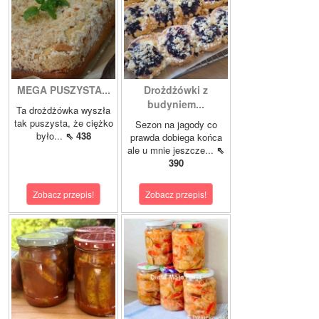
MEGA PUSZYSTA...
Drożdżówki z
budyniem...
Ta drożdżówka wyszła
tak puszysta, że ciężko
Sezon na jagody co
było...
⇖ 438
prawda dobiega końca
ale u mnie jeszcze...
⇖
390
Zobacz przepis!
Zobacz przepis!