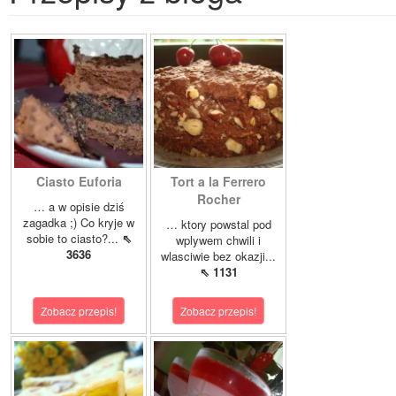
Ciasto Euforia
Tort a la Ferrero
Rocher
… a w opisie dziś
zagadka ;) Co kryje w
… ktory powstal pod
sobie to ciasto?...
⇖
wplywem chwili i
3636
wlasciwie bez okazji...
⇖ 1131
Zobacz przepis!
Zobacz przepis!