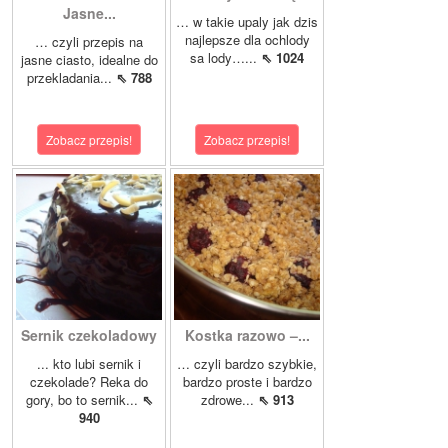
Jasne...
… w takie upaly jak dzis
najlepsze dla ochlody
… czyli przepis na
sa lody…...
⇖ 1024
jasne ciasto, idealne do
przekladania...
⇖ 788
Zobacz przepis!
Zobacz przepis!
Sernik czekoladowy
Kostka razowo –...
... kto lubi sernik i
… czyli bardzo szybkie,
czekolade? Reka do
bardzo proste i bardzo
gory, bo to sernik...
⇖
zdrowe...
⇖ 913
940