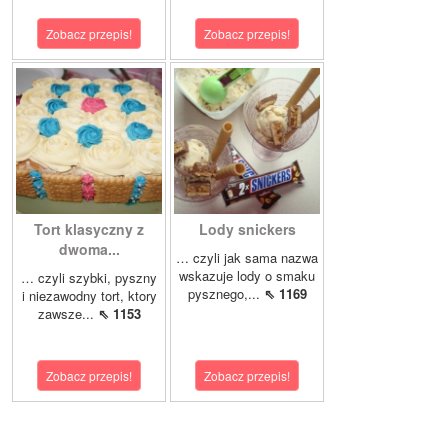
Zobacz przepis!
Zobacz przepis!
Tort klasyczny z
Lody snickers
dwoma...
… czyli jak sama nazwa
wskazuje lody o smaku
… czyli szybki, pyszny
pysznego,...
⇖ 1169
i niezawodny tort, ktory
zawsze...
⇖ 1153
Zobacz przepis!
Zobacz przepis!