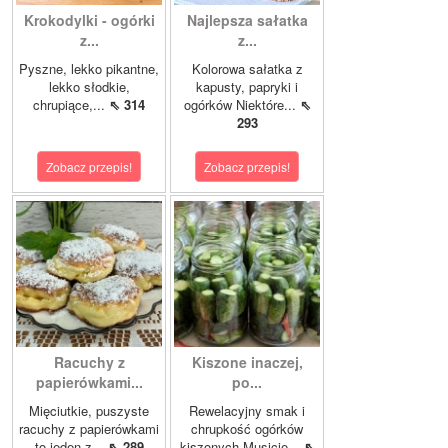
Krokodylki - ogórki
Najlepsza sałatka
z...
z...
Pyszne, lekko pikantne,
Kolorowa sałatka z
lekko słodkie,
kapusty, papryki i
chrupiące,...
⇖ 314
ogórków Niektóre...
⇖
293
Zobacz przepis!
Zobacz przepis!
Racuchy z
Kiszone inaczej,
papierówkami...
po...
Mięciutkie, puszyste
Rewelacyjny smak i
racuchy z papierówkami
chrupkość ogórków
to jeden z...
⇖ 289
kiszonych.Musicie...
⇖