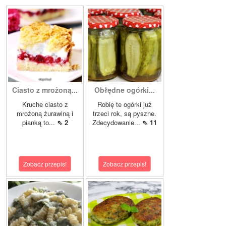
Ciasto z mrożoną...
Obłędne ogórki...
Kruche ciasto z
Robię te ogórki już
mrożoną żurawiną i
trzeci rok, są pyszne.
pianką to...
⇖ 2
Zdecydowanie...
⇖ 11
Zobacz przepis!
Zobacz przepis!