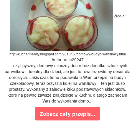
Źródło:
http://kuchennehity.blogspot.com/2013/07/domowy-budyn-waniliowy.html
Autor: ania29247
… czyli pyszny, domowy mleczny deser bez dodatku sztucznych
barwnikow – idealny dla dzieci, ale jest to rowniez swietny deser dla
doroslych. Jakis czas temu podawalam Wam przepis na budyn
czekoladowy, teraz przyszla kolej na waniliowy – ten jest duzo
prostszy, wykonany z zaledwie kilku podstawowych skladnikow,
ktore na pewno zawsze znajdziecie w kuchni, dlatego zachecam
Was do wykonania domo...
Zobacz cały przepis...