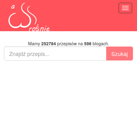
Toggl
naviga
Mamy
252784
przepisów na
598
blogach.