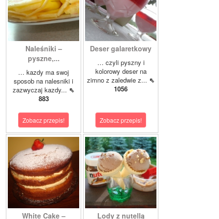
Naleśniki –
Deser galaretkowy
pyszne,...
… czyli pyszny i
kolorowy deser na
… kazdy ma swoj
zimno z zaledwie z...
⇖
sposob na nalesniki i
1056
zazwyczaj kazdy...
⇖
883
Zobacz przepis!
Zobacz przepis!
White Cake –
Lody z nutellą