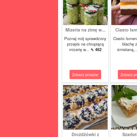
Mizeria na zimę w...
Ciasto Ism
Poznaj mój sprawdzony
Ciasto Ismen
przepis na chrupiącą
blachę z
mizerię w...
⇖ 462
śmietaną,.
Zobacz przepis!
Zobacz pr
Drożdżówki z
Szarlot