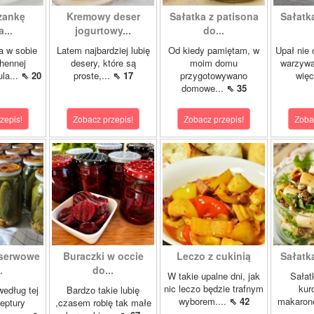
zankę
Kremowy deser
Sałatka z patisona
Sałatk
...
jogurtowy...
do...
 w sobie
Latem najbardziej lubię
Od kiedy pamiętam, w
Upał nie 
hennej
desery, które są
moim domu
warzywa
ula...
⇖ 20
proste,...
⇖ 17
przygotowywano
więc
domowe...
⇖ 35
zepis!
Zobacz przepis!
Zobacz przepis!
Zoba
nserwowe
Buraczki w occie
Leczo z cukinią
Sałatka
.
do...
W takie upalne dni, jak
Sałat
nic leczo będzie trafnym
kur
według tej
Bardzo takie lubię
wyborem....
⇖ 42
makarone
eptury
,czasem robię tak małe