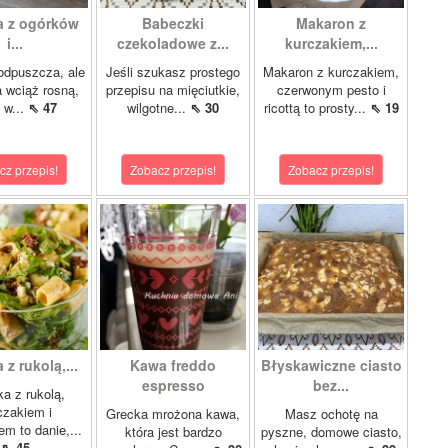
a z ogórków
Babeczki
Makaron z
i...
czekoladowe z...
kurczakiem,...
odpuszcza, ale
Jeśli szukasz prostego
Makaron z kurczakiem,
 wciąż rosną,
przepisu na mięciutkie,
czerwonym pesto i
 w...
⇖ 47
wilgotne...
⇖ 30
ricottą to prosty...
⇖ 19
cz przepis!
Zobacz przepis!
Zobacz przepis!
 z rukolą,...
Kawa freddo
Błyskawiczne ciasto
espresso
bez...
ka z rukolą,
czakiem i
Grecka mrożona kawa,
Masz ochotę na
m to danie,...
która jest bardzo
pyszne, domowe ciasto,
⇖ 45