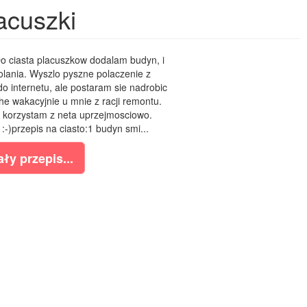
acuszki
o ciasta placuszkow dodalam budyn, i
lania. Wyszlo pyszne polaczenie z
 internetu, ale postaram sie nadrobic
e wakacyjnie u mnie z racji remontu.
 korzystam z neta uprzejmosciowo.
-)przepis na ciasto:1 budyn smi...
ły przepis...