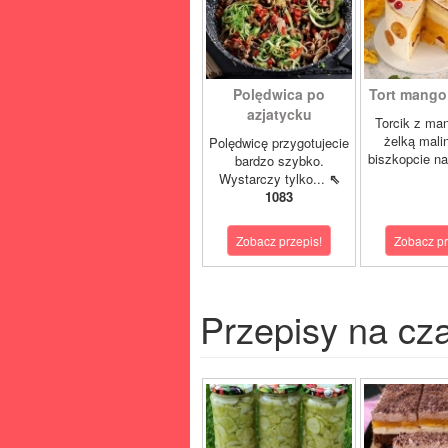
Polędwica po
Tort mango 
azjatycku
Torcik z man
żelką mali
Polędwicę przygotujecie
biszkopcie na
bardzo szybko.
Wystarczy tylko...
⇖
1083
Zobacz przepis!
Zobacz pr
Przepisy na cz