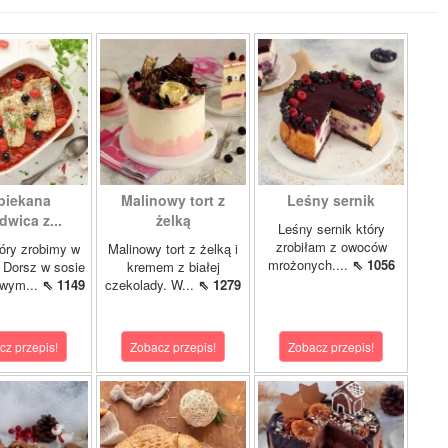
piekana
Malinowy tort z
Leśny sernik
dwica z...
żelką
Leśny sernik który
zrobiłam z owoców
óry zrobimy w
Malinowy tort z żelką i
mrożonych....
⇖ 1056
 Dorsz w sosie
kremem z białej
owym...
⇖ 1149
czekolady. W...
⇖ 1279
cz przepis!
Zobacz przepis!
Zobacz przepis!