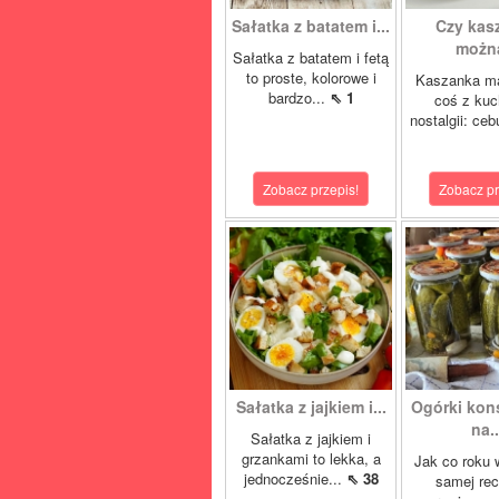
Sałatka z batatem i...
Czy kas
można
Sałatka z batatem i fetą
to proste, kolorowe i
Kaszanka ma
bardzo...
⇖ 1
coś z kuc
nostalgii: ceb
Zobacz przepis!
Zobacz pr
Sałatka z jajkiem i...
Ogórki ko
na..
Sałatka z jajkiem i
grzankami to lekka, a
Jak co roku 
jednocześnie...
⇖ 38
samej rec