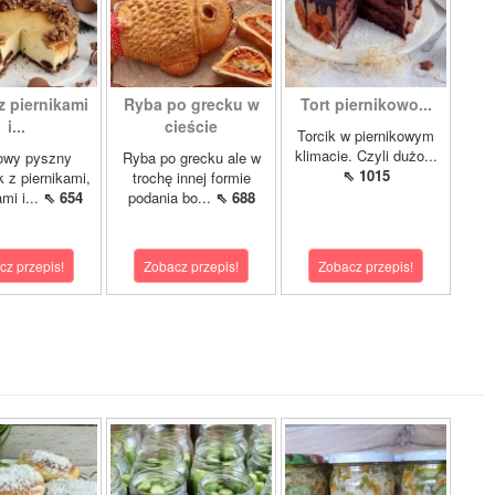
z piernikami
Ryba po grecku w
Tort piernikowo...
i...
cieście
Torcik w piernikowym
klimacie. Czyli dużo...
owy pyszny
Ryba po grecku ale w
⇖ 1015
k z piernikami,
trochę innej formie
mi i...
⇖ 654
podania bo...
⇖ 688
cz przepis!
Zobacz przepis!
Zobacz przepis!