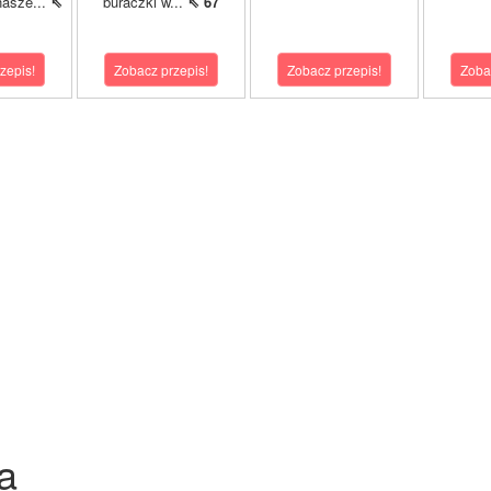
asze...
⇖
buraczki w...
⇖ 67
zepis!
Zobacz przepis!
Zobacz przepis!
Zoba
a