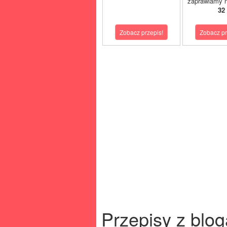
zaprawiamy n
32
Zobacz przepis!
Zobacz pr
Przepisy z blog