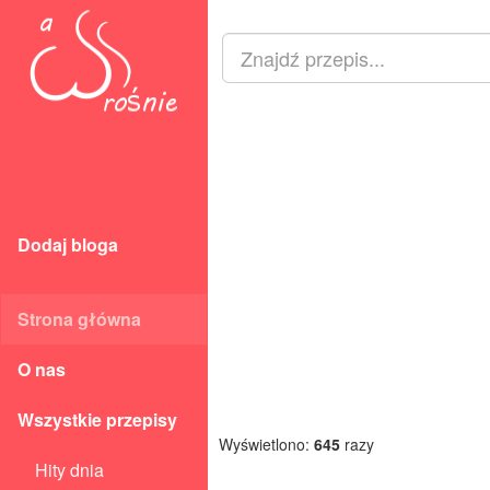
Dodaj bloga
Strona główna
O nas
Wszystkie przepisy
Wyświetlono:
645
razy
Hity dnia