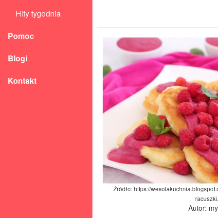
Hity tygodnia
Pomoc
Blogi
Kontakt
Źródło: https://wesolakuchnia.blogspo
racuszki
Autor: m