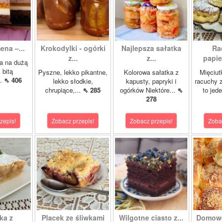
ena –...
Krokodylki - ogórki
Najlepsza sałatka
Ra
z...
z...
papie
a na dużą
 bitą
Pyszne, lekko pikantne,
Kolorowa sałatka z
Mięciut
..
⇖ 406
lekko słodkie,
kapusty, papryki i
racuchy 
chrupiące,...
⇖ 285
ogórków Niektóre...
⇖
to jede
278
zepis!
Zobacz przepis!
Zobacz przepis!
Zoba
ka z
Placek ze śliwkami
Wilgotne ciasto z...
Domowe