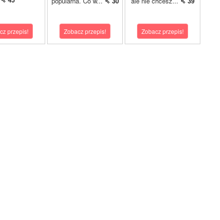
popularna. Co w...
⇖ 30
ale nie chcesz...
⇖ 39
cz przepis!
Zobacz przepis!
Zobacz przepis!