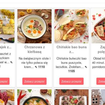
ajek z...
Chrzanowa z
Chińskie bao buns
Za
kiełbasą
z...
polę
asztet z
oszkiem
Na świątecznym stole i
Chińskie bułeczki bao
Obiad kt
wał w...
⇖
nie tylko poleca się
buns puszyste,
40 minut.
1
krem...
⇖ 1110
leciutkie. Zrobiłam...
⇖
pomidor
1105
zepis!
Zobacz przepis!
Zobacz przepis!
Zoba