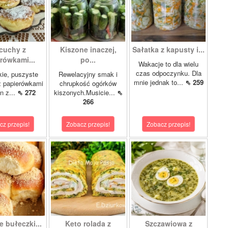
cuchy z
Kiszone inaczej,
Sałatka z kapusty i...
rówkami...
po...
Wakacje to dla wielu
czas odpoczynku. Dla
kie, puszyste
Rewelacyjny smak i
mnie jednak to...
⇖ 259
z papierówkami
chrupkość ogórków
n z...
⇖ 272
kiszonych.Musicie...
⇖
266
cz przepis!
Zobacz przepis!
Zobacz przepis!
 bułeczki...
Keto rolada z
Szczawiowa z