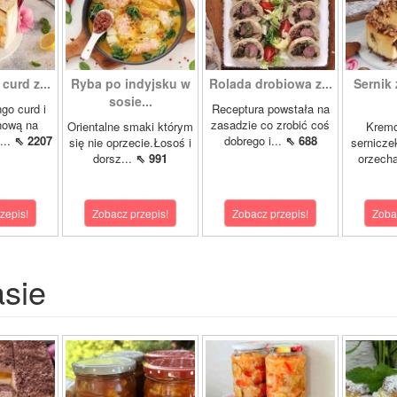
curd z...
Ryba po indyjsku w
Rolada drobiowa z...
Sernik 
sosie...
go curd i
Receptura powstała na
nową na
zasadzie co zrobić coś
Orientalne smaki którym
Krem
...
⇖ 2207
dobrego i...
⇖ 688
się nie oprzecie.Łosoś i
sernicze
dorsz...
⇖ 991
orzecha
zepis!
Zobacz przepis!
Zobacz przepis!
Zoba
asie