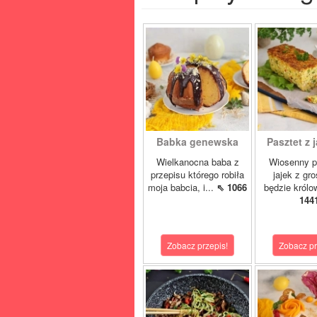
Babka genewska
Pasztet z j
Wielkanocna baba z
Wiosenny p
przepisu którego robiła
jajek z gr
moja babcia, i...
⇖ 1066
będzie królo
144
Zobacz przepis!
Zobacz pr