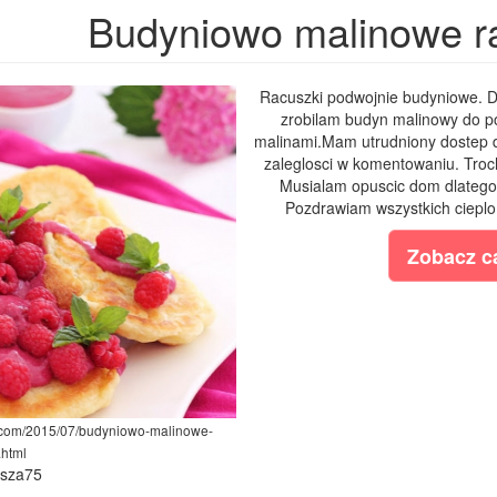
Budyniowo malinowe r
Racuszki podwojnie budyniowe. D
zrobilam budyn malinowy do po
malinami.Mam utrudniony dostep do
zaleglosci w komentowaniu. Troch
Musialam opuscic dom dlatego
Pozdrawiam wszystkich cieplo :
Zobacz ca
t.com/2015/07/budyniowo-malinowe-
.html
ysza75