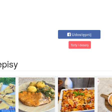
Udostępnij
Torty i desery
episy