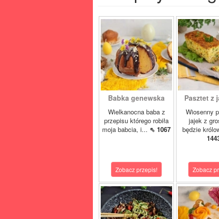
Babka genewska
Pasztet z j
Wielkanocna baba z
Wiosenny p
przepisu którego robiła
jajek z gr
moja babcia, i...
⇖ 1067
będzie królo
144
Zobacz przepis!
Zobacz pr