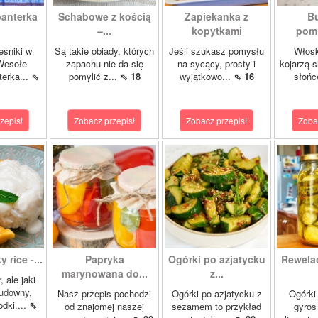
panterka
Schabowe z kością
Zapiekanka z
Bu
–...
kopytkami
pomi
eśniki w
Są takie obiady, których
Jeśli szukasz pomysłu
Włosk
Wesołe
zapachu nie da się
na sycący, prosty i
kojarzą s
terka...
⇖
pomylić z...
⇖ 18
wyjątkowo...
⇖ 16
słońc
zepis!
Zobacz przepis!
Zobacz przepis!
Zoba
 rice -...
Papryka
Ogórki po azjatycku
Rewela
marynowana do...
z...
, ale jaki
cudowny,
Nasz przepis pochodzi
Ogórki po azjatycku z
Ogórki
dki....
⇖
od znajomej naszej
sezamem to przykład
gyros