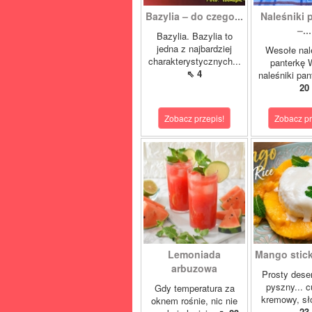
Bazylia – do czego...
Naleśniki 
–...
Bazylia. Bazylia to
jedna z najbardziej
Wesołe nal
charakterystycznych...
panterkę 
⇖ 4
naleśniki pan
20
Zobacz przepis!
Zobacz pr
Lemoniada
Mango sticky
arbuzowa
Prosty deser
pyszny... 
Gdy temperatura za
kremowy, sło
oknem rośnie, nic nie
23