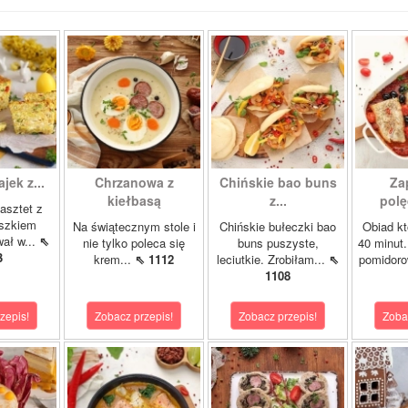
ajek z...
Chrzanowa z
Chińskie bao buns
Za
kiełbasą
z...
polę
asztet z
oszkiem
Na świątecznym stole i
Chińskie bułeczki bao
Obiad kt
wał w...
⇖
nie tylko poleca się
buns puszyste,
40 minut.
3
krem...
⇖ 1112
leciutkie. Zrobiłam...
⇖
pomidor
1108
zepis!
Zobacz przepis!
Zobacz przepis!
Zoba