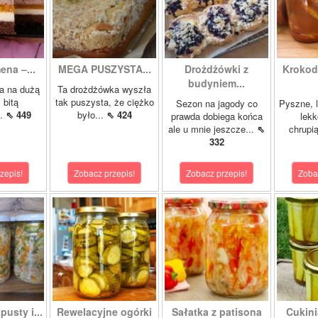
ena –...
MEGA PUSZYSTA...
Drożdżówki z
Krokody
budyniem...
a na dużą
Ta drożdżówka wyszła
 bitą
tak puszysta, że ciężko
Sezon na jagody co
Pyszne, l
..
⇖ 449
było...
⇖ 424
prawda dobiega końca
lekk
ale u mnie jeszcze...
⇖
chrupią
332
zepis!
Zobacz przepis!
Zobacz przepis!
Zoba
pusty i...
Rewelacyjne ogórki
Sałatka z patisona
Cukini