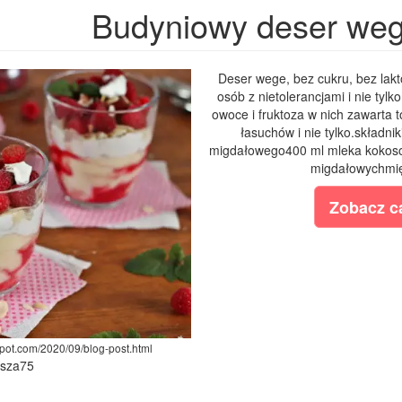
Budyniowy deser weg
Deser wege, bez cukru, bez lak
osób z nietolerancjami i nie tyl
owoce i fruktoza w nich zawarta t
łasuchów i nie tylko.składni
migdałowego400 ml mleka kokoso
migdałowychmię
Zobacz ca
spot.com/2020/09/blog-post.html
ysza75