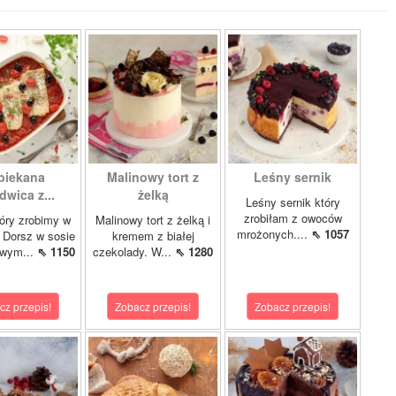
piekana
Malinowy tort z
Leśny sernik
dwica z...
żelką
Leśny sernik który
zrobiłam z owoców
óry zrobimy w
Malinowy tort z żelką i
mrożonych....
⇖ 1057
 Dorsz w sosie
kremem z białej
owym...
⇖ 1150
czekolady. W...
⇖ 1280
cz przepis!
Zobacz przepis!
Zobacz przepis!