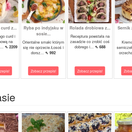
curd z...
Ryba po indyjsku w
Rolada drobiowa z...
Sernik 
sosie...
go curd i
Receptura powstała na
nową na
zasadzie co zrobić coś
Orientalne smaki którym
Krem
...
⇖ 2209
dobrego i...
⇖ 688
się nie oprzecie.Łosoś i
sernicze
dorsz...
⇖ 992
orzecha
zepis!
Zobacz przepis!
Zobacz przepis!
Zoba
asie