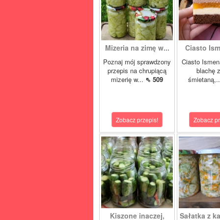
Mizeria na zimę w...
Ciasto Ism
Poznaj mój sprawdzony
Ciasto Ismen
przepis na chrupiącą
blachę z
mizerię w...
⇖ 509
śmietaną,.
Zobacz przepis!
Zobacz pr
Kiszone inaczej,
Sałatka z ka