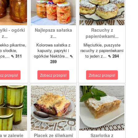
lki - ogórki
Najlepsza sałatka
Racuchy z
z...
z...
papierówkami...
ekko pikantne,
Kolorowa sałatka z
Mięciutkie, puszyste
o słodkie,
kapusty, papryki i
racuchy z papierówkami
ce,...
⇖ 311
ogórków Niektóre...
⇖
to jeden z...
⇖ 284
289
cz przepis!
Zobacz przepis!
Zobacz przepis!
a w zalewie
Placek ze śliwkami
Szarlotka z