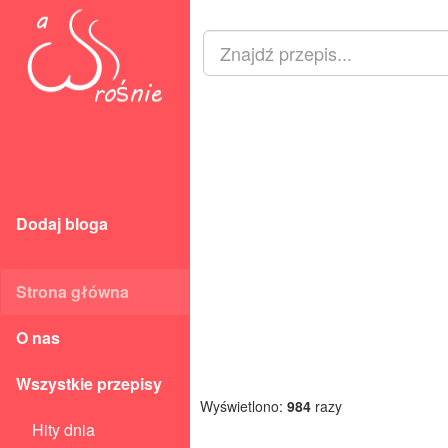
Dodaj bloga
Strona główna
O nas
Wszystkie przepisy
Wyświetlono:
984
razy
Hity dnia