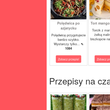
Polędwica po
Tort mango 
azjatycku
Torcik z man
żelką mali
Polędwicę przygotujecie
biszkopcie na
bardzo szybko.
Wystarczy tylko...
⇖
1084
Zobacz przepis!
Zobacz pr
Przepisy na cz