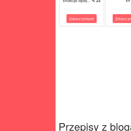
smakuje lepiej...
⇖ 23
Zobacz przepis!
Zobacz pr
Przepisy z blog