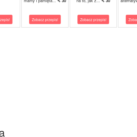
mamy i pamięta...
⇖ 30
na to, jak z...
⇖ 30
alternaty
zepis!
Zobacz przepis!
Zobacz przepis!
Zoba
a