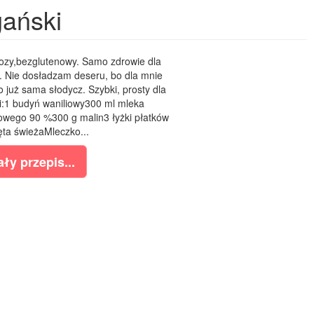
ański
tozy,bezglutenowy. Samo zdrowie dla
ko. Nie dosładzam deseru, bo dla mnie
o już sama słodycz. Szybki, prosty dla
ki:1 budyń waniliowy300 ml mleka
wego 90 %300 g malin3 łyżki płatków
ta świeżaMleczko...
ły przepis...