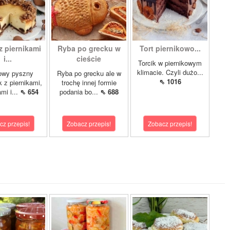
z piernikami
Ryba po grecku w
Tort piernikowo...
i...
cieście
Torcik w piernikowym
klimacie. Czyli dużo...
owy pyszny
Ryba po grecku ale w
⇖ 1016
k z piernikami,
trochę innej formie
mi i...
⇖ 654
podania bo...
⇖ 688
cz przepis!
Zobacz przepis!
Zobacz przepis!