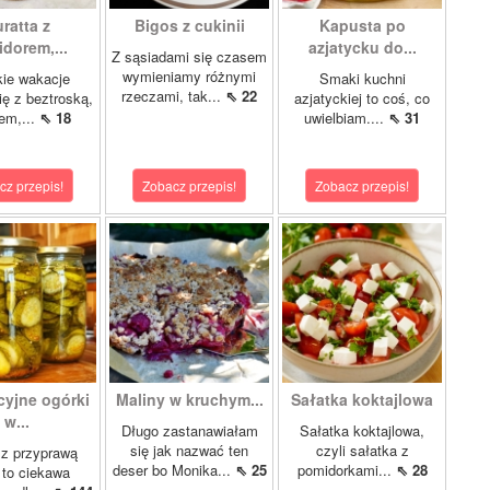
ratta z
Bigos z cukinii
Kapusta po
dorem,...
azjatycku do...
Z sąsiadami się czasem
wymieniamy różnymi
ie wakacje
Smaki kuchni
rzeczami, tak...
⇖ 22
ię z beztroską,
azjatyckiej to coś, co
em,...
⇖ 18
uwielbiam....
⇖ 31
cz przepis!
Zobacz przepis!
Zobacz przepis!
cyjne ogórki
Maliny w kruchym...
Sałatka koktajlowa
w...
Długo zastanawiałam
Sałatka koktajlowa,
się jak nazwać ten
czyli sałatka z
 z przyprawą
deser bo Monika...
⇖ 25
pomidorkami...
⇖ 28
 to ciekawa