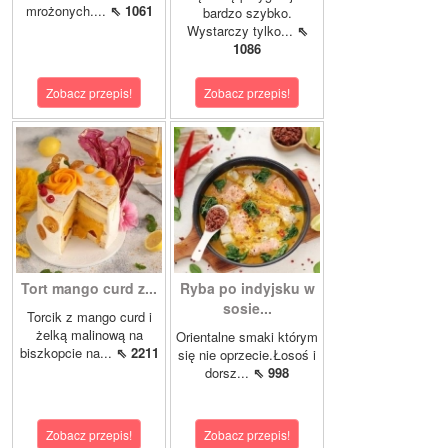
mrożonych....
⇖ 1061
bardzo szybko.
Wystarczy tylko...
⇖
1086
Zobacz przepis!
Zobacz przepis!
Tort mango curd z...
Ryba po indyjsku w
sosie...
Torcik z mango curd i
żelką malinową na
Orientalne smaki którym
biszkopcie na...
⇖ 2211
się nie oprzecie.Łosoś i
dorsz...
⇖ 998
Zobacz przepis!
Zobacz przepis!