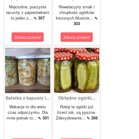
Mięciutkie, puszyste
Rewelacyjny smak i
racuchy z papierówkami
chrupkość ogórków
to jeden z...
⇖ 307
kiszonych.Musicie...
⇖
303
Zobacz przepis!
Zobacz przepis!
Sałatka z kapusty i...
Obłędne ogórki...
Wakacje to dla wielu
Robię te ogórki już
czas odpoczynku. Dla
trzeci rok, są pyszne.
mnie jednak to...
⇖ 301
Zdecydowanie...
⇖ 266