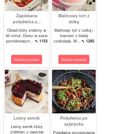
Zapiekana
Malinowy tort z
polędwica z...
żelką
Obiad który zrobimy w
Malinowy tort z żelką i
40 minut. Dorsz w sosie
kremem z białej
pomidorowym...
⇖ 1153
czekolady. W...
⇖ 1285
Zobacz przepis!
Zobacz przepis!
Leśny sernik
Polędwica po
azjatycku
Leśny sernik który
zrobiłam z owoców
Polędwicę przygotujecie