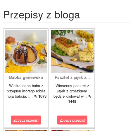
Przepisy z bloga
Babka genewska
Pasztet z jajek z...
Wielkanocna baba z
Wiosenny pasztet z
przepisu którego robiła
jajek z groszkiem
moja babcia, i...
⇖ 1073
będzie królował w...
⇖
1449
Zobacz przepis!
Zobacz przepis!