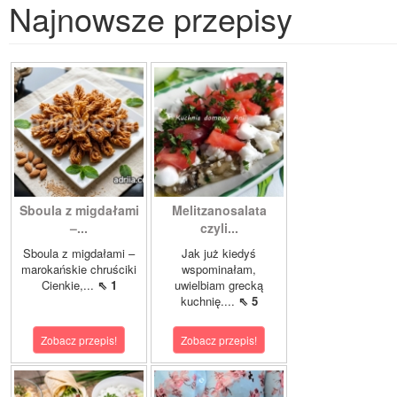
Najnowsze przepisy
Sboula z migdałami
Melitzanosalata
–...
czyli...
Sboula z migdałami –
Jak już kiedyś
marokańskie chruściki
wspominałam,
Cienkie,...
⇖ 1
uwielbiam grecką
kuchnię....
⇖ 5
Zobacz przepis!
Zobacz przepis!