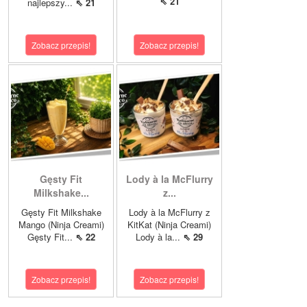
⇖ 21
najlepszy...
⇖ 21
Zobacz przepis!
Zobacz przepis!
Gęsty Fit
Lody à la McFlurry
Milkshake...
z...
Gęsty Fit Milkshake
Lody à la McFlurry z
Mango (Ninja Creami)
KitKat (Ninja Creami)
Gęsty Fit...
⇖ 22
Lody à la...
⇖ 29
Zobacz przepis!
Zobacz przepis!