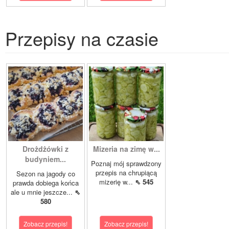
Przepisy na czasie
Drożdżówki z
Mizeria na zimę w...
budyniem...
Poznaj mój sprawdzony
przepis na chrupiącą
Sezon na jagody co
mizerię w...
⇖ 545
prawda dobiega końca
ale u mnie jeszcze...
⇖
580
Zobacz przepis!
Zobacz przepis!