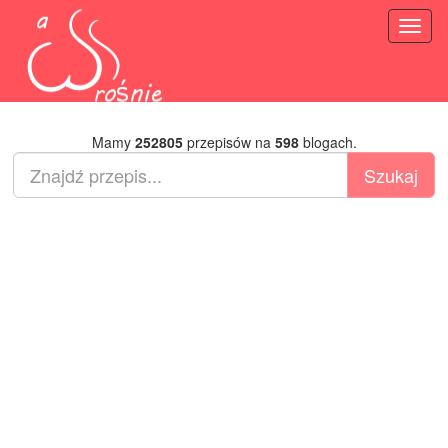
Toggl
naviga
Mamy
252805
przepisów na
598
blogach.