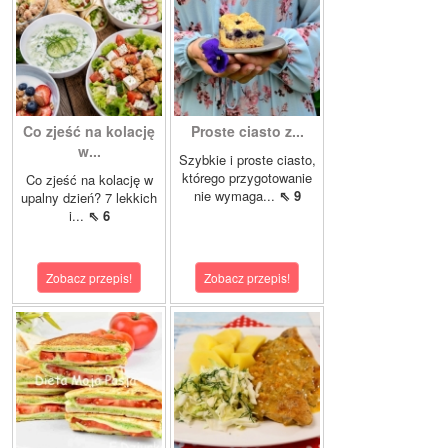
Co zjeść na kolację
Proste ciasto z...
w...
Szybkie i proste ciasto,
którego przygotowanie
Co zjeść na kolację w
nie wymaga...
⇖ 9
upalny dzień? 7 lekkich
i...
⇖ 6
Zobacz przepis!
Zobacz przepis!