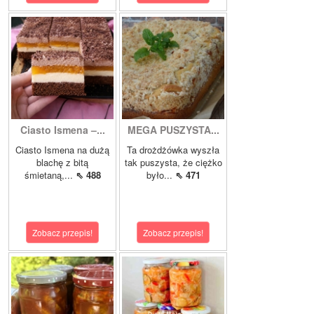
Ciasto Ismena –...
MEGA PUSZYSTA...
Ciasto Ismena na dużą
Ta drożdżówka wyszła
blachę z bitą
tak puszysta, że ciężko
śmietaną,...
⇖ 488
było...
⇖ 471
Zobacz przepis!
Zobacz przepis!