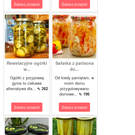
Zobacz przepis!
Zobacz przepis!
Rewelacyjne ogórki
Sałatka z patisona
w...
do...
Ogórki z przyprawą
Od kiedy pamiętam, w
gyros to ciekawa
moim domu
alternatywa dla...
⇖ 262
przygotowywano
domowe...
⇖ 196
Zobacz przepis!
Zobacz przepis!