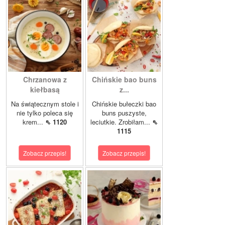
Chrzanowa z
Chińskie bao buns
kiełbasą
z...
Na świątecznym stole i
Chińskie bułeczki bao
nie tylko poleca się
buns puszyste,
krem...
⇖ 1120
leciutkie. Zrobiłam...
⇖
1115
Zobacz przepis!
Zobacz przepis!