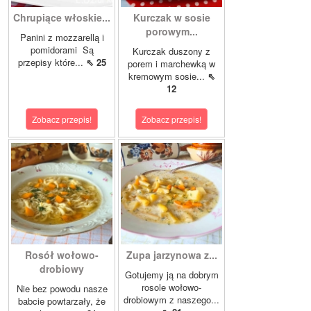
Chrupiące włoskie...
Kurczak w sosie
porowym...
Panini z mozzarellą i
pomidorami Są
Kurczak duszony z
przepisy które...
⇖ 25
porem i marchewką w
kremowym sosie...
⇖
12
Zobacz przepis!
Zobacz przepis!
Rosół wołowo-
Zupa jarzynowa z...
drobiowy
Gotujemy ją na dobrym
rosole wołowo-
Nie bez powodu nasze
drobiowym z naszego...
babcie powtarzały, że