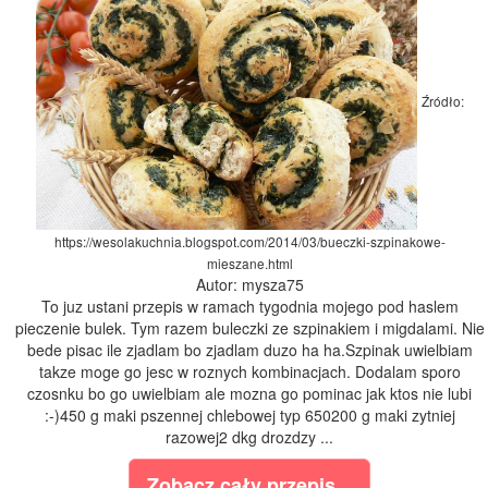
Źródło:
https://wesolakuchnia.blogspot.com/2014/03/bueczki-szpinakowe-
mieszane.html
Autor: mysza75
To juz ustani przepis w ramach tygodnia mojego pod haslem
pieczenie bulek. Tym razem buleczki ze szpinakiem i migdalami. Nie
bede pisac ile zjadlam bo zjadlam duzo ha ha.Szpinak uwielbiam
takze moge go jesc w roznych kombinacjach. Dodalam sporo
czosnku bo go uwielbiam ale mozna go pominac jak ktos nie lubi
:-)450 g maki pszennej chlebowej typ 650200 g maki zytniej
razowej2 dkg drozdzy ...
Zobacz cały przepis...