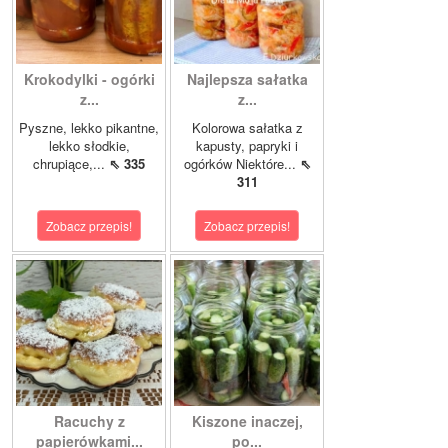
Krokodylki - ogórki
Najlepsza sałatka
z...
z...
Pyszne, lekko pikantne,
Kolorowa sałatka z
lekko słodkie,
kapusty, papryki i
chrupiące,...
⇖ 335
ogórków Niektóre...
⇖
311
Zobacz przepis!
Zobacz przepis!
Racuchy z
Kiszone inaczej,
papierówkami...
po...