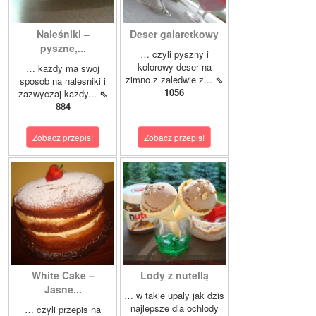
Naleśniki –
Deser galaretkowy
pyszne,...
… czyli pyszny i
kolorowy deser na
… kazdy ma swoj
zimno z zaledwie z...
⇖
sposob na nalesniki i
1056
zazwyczaj kazdy...
⇖
884
Zobacz przepis!
Zobacz przepis!
White Cake –
Lody z nutellą
Jasne...
… w takie upaly jak dzis
najlepsze dla ochlody
… czyli przepis na