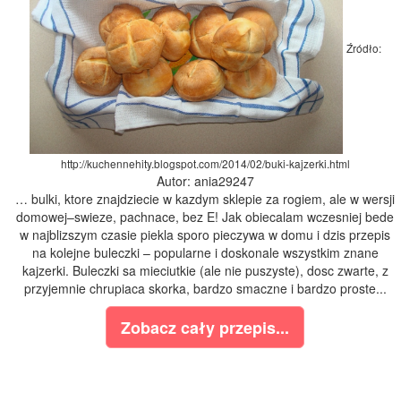
Źródło:
http://kuchennehity.blogspot.com/2014/02/buki-kajzerki.html
Autor: ania29247
… bulki, ktore znajdziecie w kazdym sklepie za rogiem, ale w wersji
domowej–swieze, pachnace, bez E! Jak obiecalam wczesniej bede
w najblizszym czasie piekla sporo pieczywa w domu i dzis przepis
na kolejne buleczki – popularne i doskonale wszystkim znane
kajzerki. Buleczki sa mieciutkie (ale nie puszyste), dosc zwarte, z
przyjemnie chrupiaca skorka, bardzo smaczne i bardzo proste...
Zobacz cały przepis...