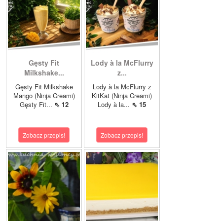
Gęsty Fit
Lody à la McFlurry
Milkshake...
z...
Gęsty Fit Milkshake
Lody à la McFlurry z
Mango (Ninja Creami)
KitKat (Ninja Creami)
Gęsty Fit...
⇖ 12
Lody à la...
⇖ 15
Zobacz przepis!
Zobacz przepis!