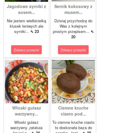
Jagodowe syrniki z
Sernik kokosowy z
sosem...
musem...
Nie jestem wielbicielką
Dzisiaj przychodzę do
klusek leniwych ale
Was z kolejnym
syrniki...
⇖ 23
prostym przepisem...
⇖
20
Zobacz przepis!
Zobacz przepis!
Włoski gulasz
Ciemne kruche
warzywny...
ciasto pod...
Włoski gulasz
To ciemne kruche ciasto
warzywny „ratatuia
to doskonała baza do
ligure” z...
⇖ 26
sernika. Jest...
⇖ 25