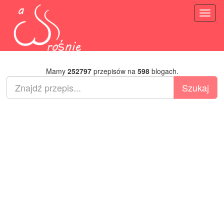
Toggl
naviga
Mamy
252797
przepisów na
598
blogach.