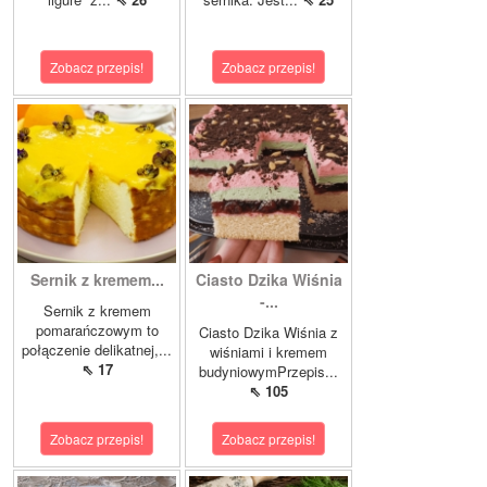
Zobacz przepis!
Zobacz przepis!
Sernik z kremem...
Ciasto Dzika Wiśnia
-...
Sernik z kremem
pomarańczowym to
Ciasto Dzika Wiśnia z
połączenie delikatnej,...
wiśniami i kremem
⇖ 17
budyniowymPrzepis...
⇖ 105
Zobacz przepis!
Zobacz przepis!