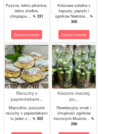
Pyszne, lekko pikantne,
Kolorowa sałatka z
lekko słodkie,
kapusty, papryki i
chrupiące,...
⇖ 331
ogórków Niektóre...
⇖
306
Zobacz przepis!
Zobacz przepis!
Racuchy z
Kiszone inaczej,
papierówkami...
po...
Mięciutkie, puszyste
Rewelacyjny smak i
racuchy z papierówkami
chrupkość ogórków
to jeden z...
⇖ 302
kiszonych.Musicie...
⇖
298