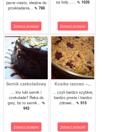
sa lody…...
⇖ 1026
jasne ciasto, idealne do
przekladania...
⇖ 788
Zobacz przepis!
Zobacz przepis!
Sernik czekoladowy
Kostka razowo –...
... kto lubi sernik i
… czyli bardzo szybkie,
czekolade? Reka do
bardzo proste i bardzo
gory, bo to sernik...
⇖
zdrowe...
⇖ 915
942
Zobacz przepis!
Zobacz przepis!