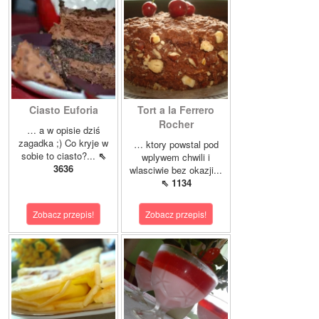
Ciasto Euforia
Tort a la Ferrero
Rocher
… a w opisie dziś
zagadka ;) Co kryje w
… ktory powstal pod
sobie to ciasto?...
⇖
wplywem chwili i
3636
wlasciwie bez okazji...
⇖ 1134
Zobacz przepis!
Zobacz przepis!