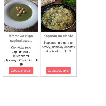
Kremowa zupa
Kapusta na ciepło
szpinakowa...
Kapusta na ciepło to
prosty, domowy dodatek
Kremowa zupa
do obiadu,...
⇖ 31
szpinakowa z
kuleczkami
ptysiowymiOstatnio...
⇖
19
Zobacz przepis!
Zobacz przepis!