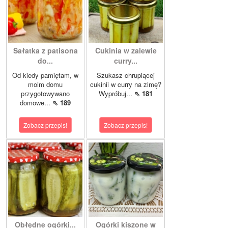
Sałatka z patisona
Cukinia w zalewie
do...
curry...
Od kiedy pamiętam, w
Szukasz chrupiącej
moim domu
cukinii w curry na zimę?
przygotowywano
Wypróbuj...
⇖ 181
domowe...
⇖ 189
Zobacz przepis!
Zobacz przepis!
Obłędne ogórki...
Ogórki kiszone w