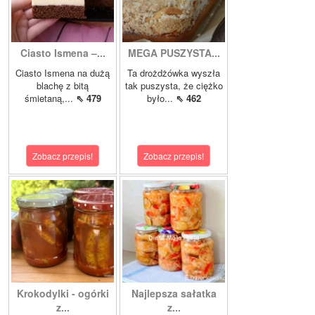
Ciasto Ismena –...
MEGA PUSZYSTA...
Ciasto Ismena na dużą
Ta drożdżówka wyszła
blachę z bitą
tak puszysta, że ciężko
śmietaną,...
⇖ 479
było...
⇖ 462
Zobacz przepis!
Zobacz przepis!
Krokodylki - ogórki
Najlepsza sałatka
z...
z...