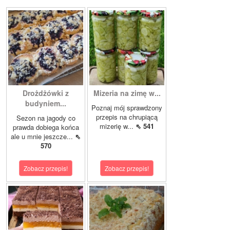
Drożdżówki z
Mizeria na zimę w...
budyniem...
Poznaj mój sprawdzony
przepis na chrupiącą
Sezon na jagody co
mizerię w...
⇖ 541
prawda dobiega końca
ale u mnie jeszcze...
⇖
570
Zobacz przepis!
Zobacz przepis!