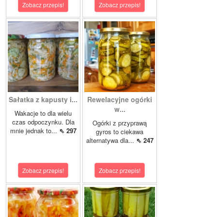
Zobacz przepis!
Zobacz przepis!
Sałatka z kapusty i...
Rewelacyjne ogórki
w...
Wakacje to dla wielu
czas odpoczynku. Dla
Ogórki z przyprawą
mnie jednak to...
⇖ 297
gyros to ciekawa
alternatywa dla...
⇖ 247
Zobacz przepis!
Zobacz przepis!