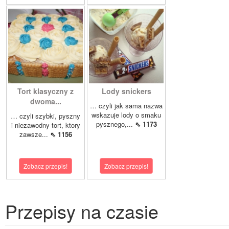
Tort klasyczny z
Lody snickers
dwoma...
… czyli jak sama nazwa
wskazuje lody o smaku
… czyli szybki, pyszny
pysznego,...
⇖ 1173
i niezawodny tort, ktory
zawsze...
⇖ 1156
Zobacz przepis!
Zobacz przepis!
Przepisy na czasie