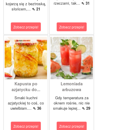
rzeczami, tak...
⇖ 31
kojarzą się z beztroską,
słońcem,...
⇖ 21
Zobacz przepis!
Zobacz przepis!
Kapusta po
Lemoniada
azjatycku do...
arbuzowa
Smaki kuchni
Gdy temperatura za
azjatyckiej to coś, co
oknem rośnie, nic nie
uwielbiam....
⇖ 36
smakuje lepiej...
⇖ 29
Zobacz przepis!
Zobacz przepis!