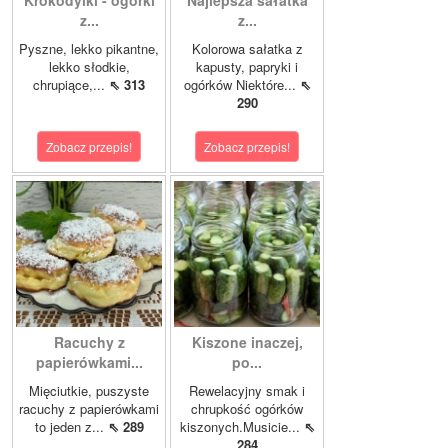
Krokodylki - ogórki
Najlepsza sałatka
z...
z...
Pyszne, lekko pikantne,
Kolorowa sałatka z
lekko słodkie,
kapusty, papryki i
chrupiące,...
⇖ 313
ogórków Niektóre...
⇖
290
Zobacz przepis!
Zobacz przepis!
Racuchy z
Kiszone inaczej,
papierówkami...
po...
Mięciutkie, puszyste
Rewelacyjny smak i
racuchy z papierówkami
chrupkość ogórków
to jeden z...
⇖ 289
kiszonych.Musicie...
⇖
284