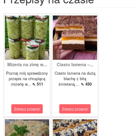
Mizeria na zimę w...
Ciasto Ismena –...
Poznaj mój sprawdzony
Ciasto Ismena na dużą
przepis na chrupiącą
blachę z bitą
mizerię w...
⇖ 511
śmietaną,...
⇖ 450
Zobacz przepis!
Zobacz przepis!