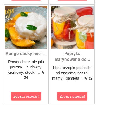
Mango sticky rice -...
Papryka
marynowana do...
Prosty deser, ale jaki
pyszny... cudowny,
Nasz przepis pochodzi
kremowy, słodki....
⇖
od znajomej naszej
24
mamy i pamięta...
⇖ 32
Zobacz przepis!
Zobacz przepis!