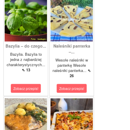
Bazylia – do czego...
Naleśniki panterka
–...
Bazylia. Bazylia to
jedna z najbardziej
Wesołe naleśniki w
charakterystycznych...
panterkę Wesołe
⇖ 13
naleśniki panterka...
⇖
26
Zobacz przepis!
Zobacz przepis!