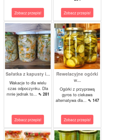
Zobacz przepis!
Zobacz przepis!
Sałatka z kapusty i...
Rewelacyjne ogórki
w...
Wakacje to dla wielu
czas odpoczynku. Dla
Ogórki z przyprawą
mnie jednak to...
⇖ 281
gyros to ciekawa
alternatywa dla...
⇖ 147
Zobacz przepis!
Zobacz przepis!