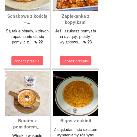
Schabowe z kością
Zapiekanka z
–...
kopytkami
Są takie obiady, których
Jeśli szukasz pomysłu
zapachu nie da się
na sycący, prosty i
pomylić z...
⇖ 22
wyjątkowo...
⇖ 23
Zobacz przepis!
Zobacz przepis!
Buratta z
Bigos z cukinii
pomidorem,...
Z sąsiadami się czasem
wymieniamy różnymi
Włoskie wakacje