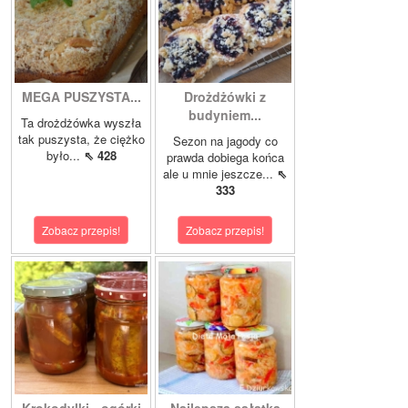
MEGA PUSZYSTA...
Drożdżówki z
budyniem...
Ta drożdżówka wyszła
tak puszysta, że ciężko
Sezon na jagody co
było...
⇖ 428
prawda dobiega końca
ale u mnie jeszcze...
⇖
333
Zobacz przepis!
Zobacz przepis!