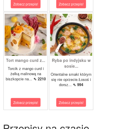
Zobacz przepis!
Zobacz przepis!
Tort mango curd z...
Ryba po indyjsku w
sosie...
Torcik z mango curd i
żelką malinową na
Orientalne smaki którym
biszkopcie na...
⇖ 2210
się nie oprzecie.Łosoś i
dorsz...
⇖ 994
Zobacz przepis!
Zobacz przepis!
Przepisy na czasie