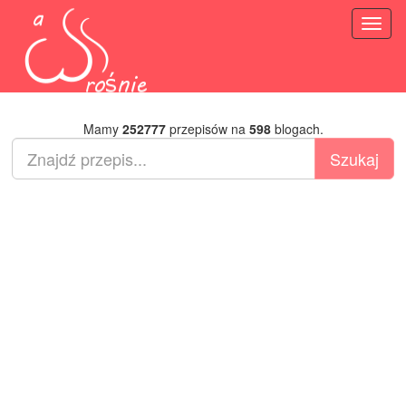
Toggl
naviga
Mamy
252777
przepisów na
598
blogach.