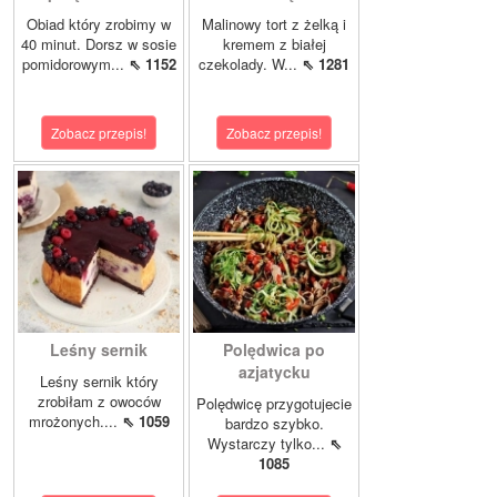
Obiad który zrobimy w
Malinowy tort z żelką i
40 minut. Dorsz w sosie
kremem z białej
pomidorowym...
⇖ 1152
czekolady. W...
⇖ 1281
Zobacz przepis!
Zobacz przepis!
Leśny sernik
Polędwica po
azjatycku
Leśny sernik który
zrobiłam z owoców
Polędwicę przygotujecie
mrożonych....
⇖ 1059
bardzo szybko.
Wystarczy tylko...
⇖
1085