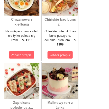
Chrzanowa z
Chińskie bao buns
kiełbasą
z...
Na świątecznym stole i
Chińskie bułeczki bao
nie tylko poleca się
buns puszyste,
krem...
⇖ 1113
leciutkie. Zrobiłam...
⇖
1109
Zobacz przepis!
Zobacz przepis!
Zapiekana
Malinowy tort z
polędwica z...
żelką