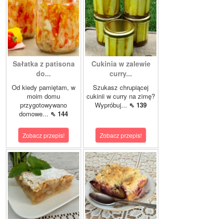
Sałatka z patisona
Cukinia w zalewie
do...
curry...
Od kiedy pamiętam, w
Szukasz chrupiącej
moim domu
cukinii w curry na zimę?
przygotowywano
Wypróbuj...
⇖ 139
domowe...
⇖ 144
Zobacz przepis!
Zobacz przepis!