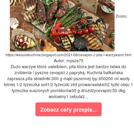
Źródło:
https://wesolakuchnia.blogspot.com/2021/06/cevapici-z-pita-i-warzywami.html
Autor: mysza75
Dużo warzyw które uwielbiam, pita która jest bardzo łatwa do
zrobienia i pyszne cevapici z papryką. Kuchnia bałkańska
zaprasza.pita składniki:300 g mąki pszennej typ 650200 ml wody
letniej 1/2 łyżeczka soli1/2 łyżeczki ziół prowansalskich2 łyżki oleju 1
łyżeczka suszonych pomidorów30 g drożdżycevapici:50 dkg
wołowiny1 cebula2...
Zobacz cały przepis...