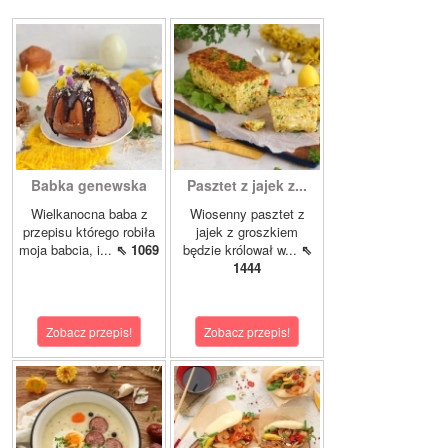
Babka genewska
Pasztet z jajek z...
Wielkanocna baba z
Wiosenny pasztet z
przepisu którego robiła
jajek z groszkiem
moja babcia, i...
⇖ 1069
będzie królował w...
⇖
1444
Zobacz przepis!
Zobacz przepis!