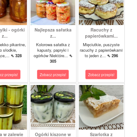
lki - ogórki
Najlepsza sałatka
Racuchy z
z...
z...
papierówkami...
ekko pikantne,
Kolorowa sałatka z
Mięciutkie, puszyste
o słodkie,
kapusty, papryki i
racuchy z papierówkami
ce,...
⇖ 328
ogórków Niektóre...
⇖
to jeden z...
⇖ 296
305
cz przepis!
Zobacz przepis!
Zobacz przepis!
a w zalewie
Ogórki kiszone w
Szarlotka z