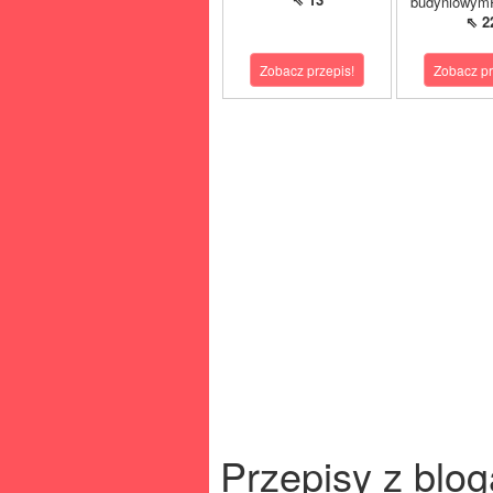
budyniowymP
⇖ 2
Zobacz przepis!
Zobacz pr
Przepisy z blog