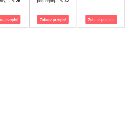
sty,...
⇖ 26
pachnącej...
⇖ 32
cz przepis!
Zobacz przepis!
Zobacz przepis!