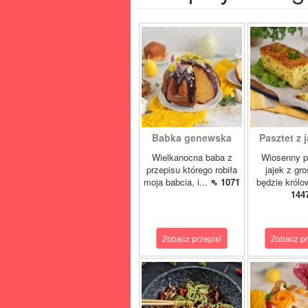
Babka genewska
Pasztet z j
Wielkanocna baba z
Wiosenny p
przepisu którego robiła
jajek z gr
moja babcia, i...
⇖ 1071
będzie królo
144
Zobacz przepis!
Zobacz pr