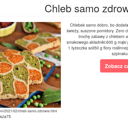
Chleb samo zdrow
Chlebek samo dobro, bo dodałam
świeży, suszone pomidory. Zero c
trochę zabawy z chlebem al
smakowego.składniki:600 g mąki p
1 łyżeczka soli50 g flory roślinn
szpinaku
Zobacz ca
com/2021/02/chleb-samo-zdrowie.html
ysza75