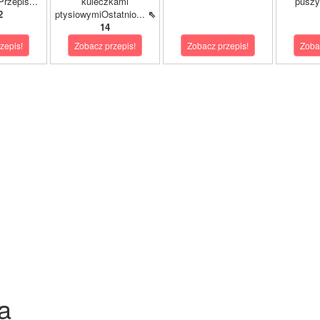
rzepis...
kuleczkami
puszy
2
ptysiowymiOstatnio...
⇖
14
zepis!
Zobacz przepis!
Zobacz przepis!
Zoba
a