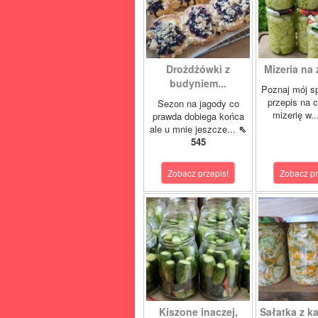
Drożdżówki z
Mizeria na 
budyniem...
Poznaj mój s
przepis na 
Sezon na jagody co
mizerię w.
prawda dobiega końca
ale u mnie jeszcze...
⇖
545
Zobacz przepis!
Zobacz pr
Kiszone inaczej,
Sałatka z ka