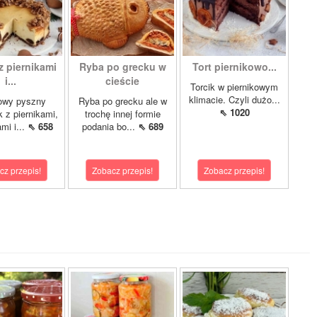
z piernikami
Ryba po grecku w
Tort piernikowo...
i...
cieście
Torcik w piernikowym
klimacie. Czyli dużo...
owy pyszny
Ryba po grecku ale w
⇖ 1020
k z piernikami,
trochę innej formie
mi i...
⇖ 658
podania bo...
⇖ 689
cz przepis!
Zobacz przepis!
Zobacz przepis!