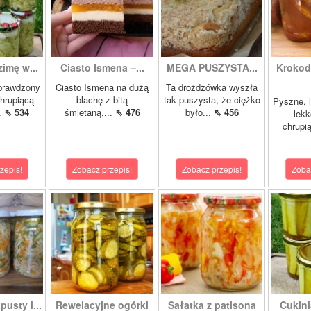
zimę w...
Ciasto Ismena –...
MEGA PUSZYSTA...
Krokody
prawdzony
Ciasto Ismena na dużą
Ta drożdżówka wyszła
chrupiącą
blachę z bitą
tak puszysta, że ciężko
Pyszne, l
..
⇖ 534
śmietaną,...
⇖ 476
było...
⇖ 456
lekk
chrupią
zepis!
Zobacz przepis!
Zobacz przepis!
Zoba
pusty i...
Rewelacyjne ogórki
Sałatka z patisona
Cukini