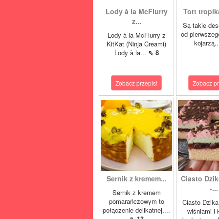
Lody à la McFlurry
Tort tropik
z...
Są takie des
od pierwszeg
Lody à la McFlurry z
kojarzą.
KitKat (Ninja Creami)
Lody à la...
⇖ 8
Zobacz przepis!
Zobacz pr
Sernik z kremem...
Ciasto Dzik
-...
Sernik z kremem
pomarańczowym to
Ciasto Dzika
połączenie delikatnej,...
wiśniami i
⇖ 13