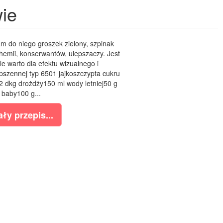
ie
 do niego groszek zielony, szpinak
hemii, konserwantów, ulepszaczy. Jest
e warto dla efektu wizualnego i
szennej typ 6501 jajkoszczypta cukru
ej2 dkg drożdży150 ml wody letniej50 g
 baby100 g...
ły przepis...