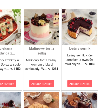
piekana
Malinowy tort z
Leśny sernik
dwica z...
żelką
Leśny sernik który
zrobiłam z owoców
óry zrobimy w
Malinowy tort z żelką i
mrożonych....
⇖ 1060
 Dorsz w sosie
kremem z białej
owym...
⇖ 1152
czekolady. W...
⇖ 1284
cz przepis!
Zobacz przepis!
Zobacz przepis!