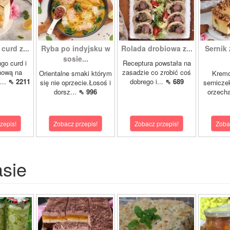
curd z...
Ryba po indyjsku w
Rolada drobiowa z...
Sernik 
sosie...
go curd i
Receptura powstała na
nową na
zasadzie co zrobić coś
Orientalne smaki którym
Krem
...
⇖ 2211
dobrego i...
⇖ 689
się nie oprzecie.Łosoś i
sernicze
dorsz...
⇖ 996
orzecha
zepis!
Zobacz przepis!
Zobacz przepis!
Zoba
asie