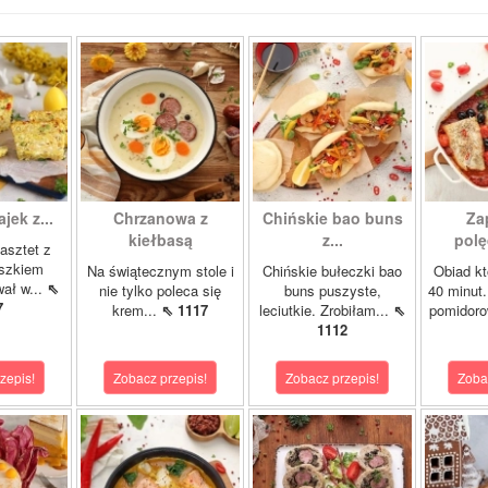
ajek z...
Chrzanowa z
Chińskie bao buns
Za
kiełbasą
z...
polę
asztet z
oszkiem
Na świątecznym stole i
Chińskie bułeczki bao
Obiad kt
wał w...
⇖
nie tylko poleca się
buns puszyste,
40 minut.
7
krem...
⇖ 1117
leciutkie. Zrobiłam...
⇖
pomidor
1112
zepis!
Zobacz przepis!
Zobacz przepis!
Zoba