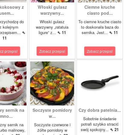
 kokosowy z
Włoski gulasz
Ciemne kruche
sem...
warzywny...
ciasto pod...
przychodzę do
Włoski gulasz
To ciemne kruche ciasto
z kolejnym
warzywny „ratatuia
to doskonała baza do
przepisem...
⇖
ligure” z...
⇖ 11
sernika. Jest...
⇖ 11
11
cz przepis!
Zobacz przepis!
Zobacz przepis!
wy sernik na
Soczyste pomidory
Czy dobra patelnia...
imno...
w...
Sobotnie śniadanie
potrafi szybko stracić
zny sernik na
Soczyste czerwone i
swój spokojny...
⇖ 21
turbo malinowy,
żółte pomidory w