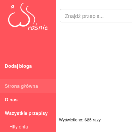
Dodaj bloga
Strona główna
O nas
Wszystkie przepisy
Wyświetlono:
625
razy
Hity dnia