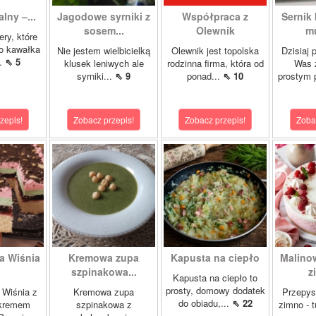
alny –...
Jagodowe syrniki z
Współpraca z
Sernik
sosem...
Olewnik
mu
ery, które
o kawałka
Nie jestem wielbicielką
Olewnik jest topolska
Dzisiaj 
..
⇖ 5
klusek leniwych ale
rodzinna firma, która od
Was 
syrniki...
⇖ 9
ponad...
⇖ 10
prostym 
zepis!
Zobacz przepis!
Zobacz przepis!
Zoba
a Wiśnia
Kremowa zupa
Kapusta na ciepło
Malino
szpinakowa...
z
Kapusta na ciepło to
prosty, domowy dodatek
 Wiśnia z
Kremowa zupa
Przepys
do obiadu,...
⇖ 22
 kremem
szpinakowa z
zimno - 