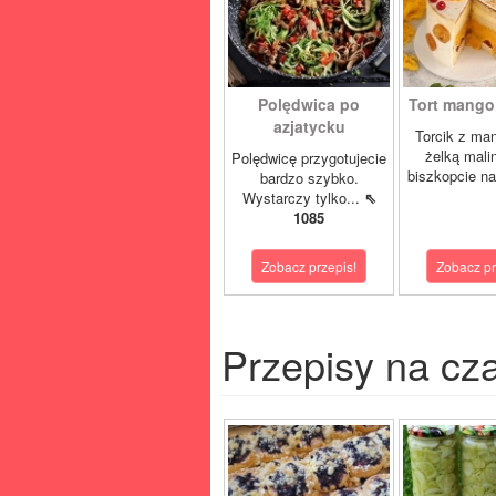
Polędwica po
Tort mango 
azjatycku
Torcik z man
żelką mali
Polędwicę przygotujecie
biszkopcie na
bardzo szybko.
Wystarczy tylko...
⇖
1085
Zobacz przepis!
Zobacz pr
Przepisy na cz