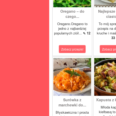
Oregano – do
Najlepsze
czego...
ciasto
Oregano.Oregano to
To mój spr
jedno z najbardziej
przepis na d
popularnych ziół...
⇖ 12
kruche i maś
33
Zobacz przepis!
Zobacz pr
Surówka z
Kapusta z 
marchewki do...
Młoda kap
kiełbasą to
Błyskawiczna i prosta