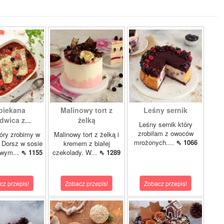
piekana
Malinowy tort z
Leśny sernik
dwica z...
żelką
Leśny sernik który
zrobiłam z owoców
óry zrobimy w
Malinowy tort z żelką i
mrożonych....
⇖ 1066
 Dorsz w sosie
kremem z białej
owym...
⇖ 1155
czekolady. W...
⇖ 1289
cz przepis!
Zobacz przepis!
Zobacz przepis!