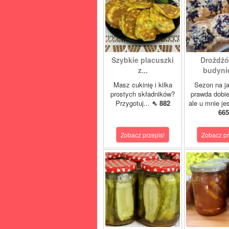
Szybkie placuszki
Drożdżó
z...
budynie
Masz cukinię i kilka
Sezon na j
prostych składników?
prawda dobi
Przygotuj...
⇖ 882
ale u mnie je
665
Zobacz przepis!
Zobacz pr