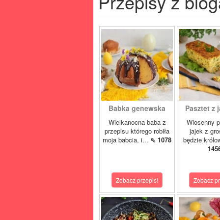
Przepisy z blog
Babka genewska
Pasztet z j
Wielkanocna baba z
Wiosenny p
przepisu którego robiła
jajek z gr
moja babcia, i...
⇖ 1078
będzie królo
145
Zobacz przepis!
Zobacz pr