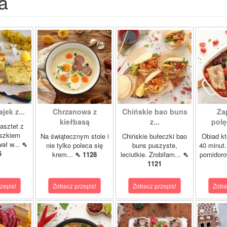
a
ajek z...
Chrzanowa z
Chińskie bao buns
Za
kiełbasą
z...
polę
asztet z
oszkiem
Na świątecznym stole i
Chińskie bułeczki bao
Obiad kt
wał w...
⇖
nie tylko poleca się
buns puszyste,
40 minut.
6
krem...
⇖ 1128
leciutkie. Zrobiłam...
⇖
pomidor
1121
zepis!
Zobacz przepis!
Zobacz przepis!
Zoba