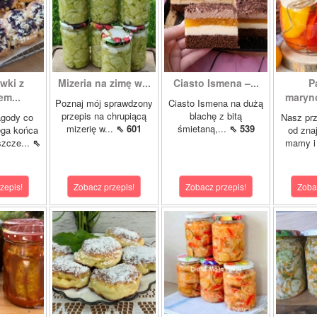
wki z
Mizeria na zimę w...
Ciasto Ismena –...
P
m...
maryno
Poznaj mój sprawdzony
Ciasto Ismena na dużą
przepis na chrupiącą
blachę z bitą
agody co
Nasz prz
mizerię w...
⇖ 601
śmietaną,...
⇖ 539
ega końca
od zna
szcze...
⇖
mamy i 
zepis!
Zobacz przepis!
Zobacz przepis!
Zoba