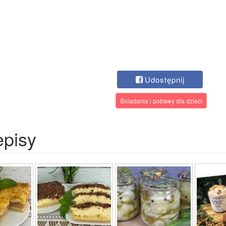
Udostępnij
Śniadania i potrawy dla dzieci
episy