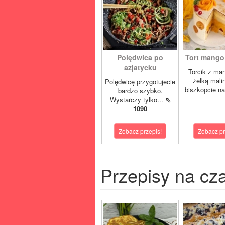
Polędwica po
Tort mango 
azjatycku
Torcik z man
żelką mali
Polędwicę przygotujecie
biszkopcie na
bardzo szybko.
Wystarczy tylko...
⇖
1090
Zobacz przepis!
Zobacz pr
Przepisy na cz