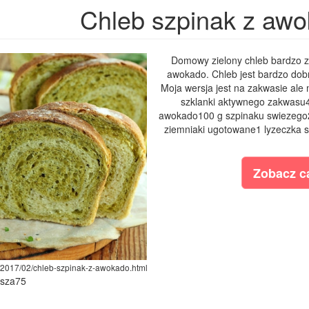
Chleb szpinak z aw
Domowy zielony chleb bardzo z
awokado. Chleb jest bardzo dob
Moja wersja jest na zakwasie ale 
szklanki aktywnego zakwasu4
awokado100 g szpinaku swiezego2 
ziemniaki ugotowane1 lyzeczka so
Zobacz ca
m/2017/02/chleb-szpinak-z-awokado.html
ysza75