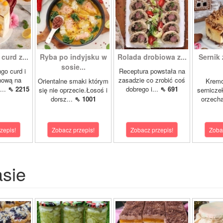
curd z...
Ryba po indyjsku w
Rolada drobiowa z...
Sernik 
sosie...
go curd i
Receptura powstała na
nową na
zasadzie co zrobić coś
Orientalne smaki którym
Krem
...
⇖ 2215
dobrego i...
⇖ 691
się nie oprzecie.Łosoś i
sernicze
dorsz...
⇖ 1001
orzecha
zepis!
Zobacz przepis!
Zobacz przepis!
Zoba
asie