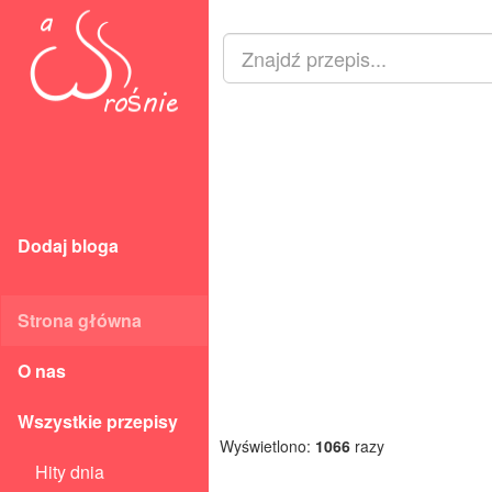
Dodaj bloga
Strona główna
O nas
Wszystkie przepisy
Wyświetlono:
1066
razy
Hity dnia