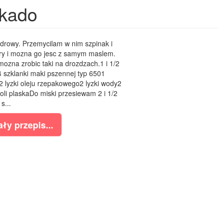
okado
drowy. Przemycilam w nim szpinak i
ry i mozna go jesc z samym maslem.
mozna zrobic taki na drozdzach.1 i 1/2
 szklanki maki pszennej typ 6501
lyzki oleju rzepakowego2 lyzki wody2
li plaskaDo miski przesiewam 2 i 1/2
s...
ły przepis...