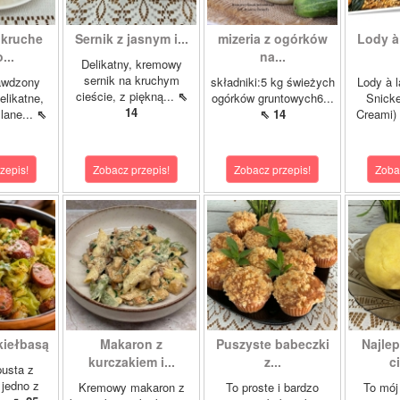
 kruche
Sernik z jasnym i...
mizeria z ogórków
Lody à
...
na...
Delikatny, kremowy
sernik na kruchym
awdzony
składniki:5 kg świeżych
Lody à l
cieście, z piękną...
⇖
elikatne,
ogórków gruntowych6...
Snicke
14
lane...
⇖
⇖ 14
Creami) 
zepis!
Zobacz przepis!
Zobacz przepis!
Zoba
kiełbasą
Makaron z
Puszyste babeczki
Najle
kurczakiem i...
z...
ci
usta z
 jedno z
Kremowy makaron z
To proste i bardzo
To mój