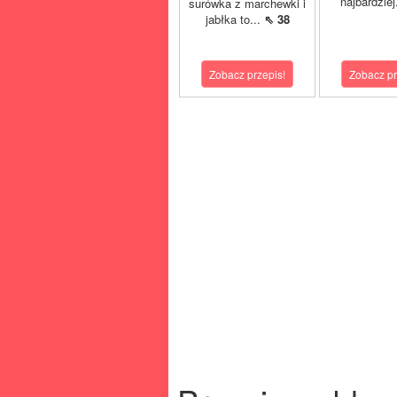
najbardziej
surówka z marchewki i
jabłka to...
⇖ 38
Zobacz przepis!
Zobacz pr