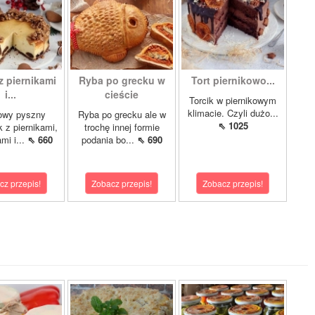
z piernikami
Ryba po grecku w
Tort piernikowo...
i...
cieście
Torcik w piernikowym
klimacie. Czyli dużo...
owy pyszny
Ryba po grecku ale w
⇖ 1025
k z piernikami,
trochę innej formie
mi i...
⇖ 660
podania bo...
⇖ 690
cz przepis!
Zobacz przepis!
Zobacz przepis!