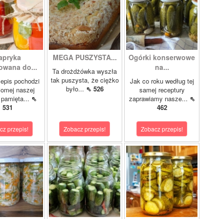
apryka
MEGA PUSZYSTA...
Ogórki konserwowe
wana do...
na...
Ta drożdżówka wyszła
tak puszysta, że ciężko
epis pochodzi
Jak co roku według tej
było...
⇖ 526
jomej naszej
samej receptury
pamięta...
⇖
zaprawiamy nasze...
⇖
531
462
cz przepis!
Zobacz przepis!
Zobacz przepis!