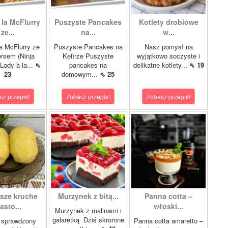
 la McFlurry
Puszyste Pancakes
Kotlety drobiowe
ze...
na...
w...
a McFlurry ze
Puszyste Pancakes na
Nasz pomysł na
rsem (Ninja
Kefirze Puszyste
wyjątkowo soczyste i
Lody à la...
⇖
pancakes na
delikatne kotlety...
⇖ 19
23
domowym...
⇖ 25
cz przepis!
Zobacz przepis!
Zobacz przepis!
psze kruche
Murzynek z bitą...
Panna cotta –
asto...
włoski...
Murzynek z malinami i
galaretką Dziś skromne
 sprawdzony
Panna cotta amaretto –