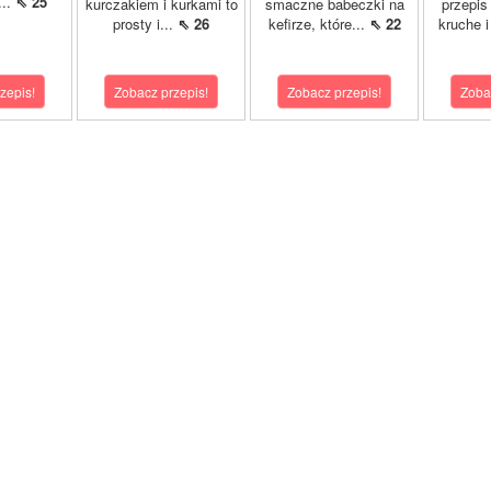
...
⇖ 25
kurczakiem i kurkami to
smaczne babeczki na
przepis
prosty i...
⇖ 26
kefirze, które...
⇖ 22
kruche 
zepis!
Zobacz przepis!
Zobacz przepis!
Zoba