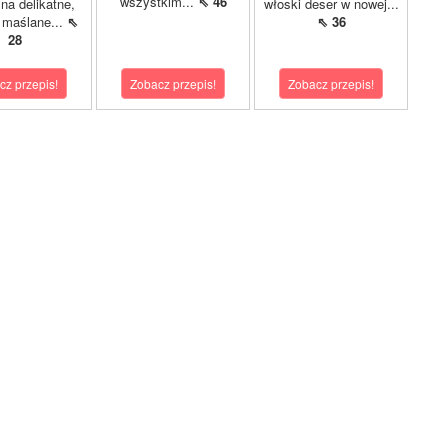
wszystkim...
⇖ 46
 na delikatne,
włoski deser w nowej...
i maślane...
⇖
⇖ 36
28
cz przepis!
Zobacz przepis!
Zobacz przepis!