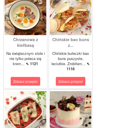
Chrzanowa z
Chińskie bao buns
kiełbasą
z...
Na świątecznym stole i
Chińskie bułeczki bao
nie tylko poleca się
buns puszyste,
krem...
⇖ 1121
leciutkie. Zrobiłam...
⇖
1116
Zobacz przepis!
Zobacz przepis!