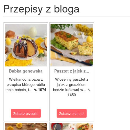
Przepisy z bloga
Babka genewska
Pasztet z jajek z...
Wielkanocna baba z
Wiosenny pasztet z
przepisu którego robiła
jajek z groszkiem
moja babcia, i...
⇖ 1074
będzie królował w...
⇖
1450
Zobacz przepis!
Zobacz przepis!