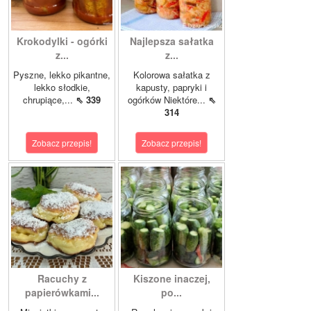
Krokodylki - ogórki
Najlepsza sałatka
z...
z...
Pyszne, lekko pikantne,
Kolorowa sałatka z
lekko słodkie,
kapusty, papryki i
chrupiące,...
⇖ 339
ogórków Niektóre...
⇖
314
Zobacz przepis!
Zobacz przepis!
Racuchy z
Kiszone inaczej,
papierówkami...
po...