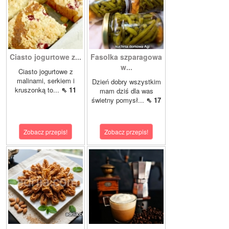
Ciasto jogurtowe z...
Fasolka szparagowa
w...
Ciasto jogurtowe z
malinami, serkiem i
Dzień dobry wszystkim
kruszonką to...
⇖ 11
mam dziś dla was
świetny pomysł...
⇖ 17
Zobacz przepis!
Zobacz przepis!