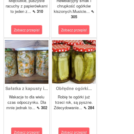
Mięciutkie, puszyste
Rewelacyjny smak i
racuchy z papierówkami
chrupkość ogórków
to jeden z...
⇖ 310
kiszonych.Musicie...
⇖
305
Zobacz przepis!
Zobacz przepis!
Sałatka z kapusty i...
Obłędne ogórki...
Wakacje to dla wielu
Robię te ogórki już
czas odpoczynku. Dla
trzeci rok, są pyszne.
mnie jednak to...
⇖ 302
Zdecydowanie...
⇖ 284
Zobacz przepis!
Zobacz przepis!