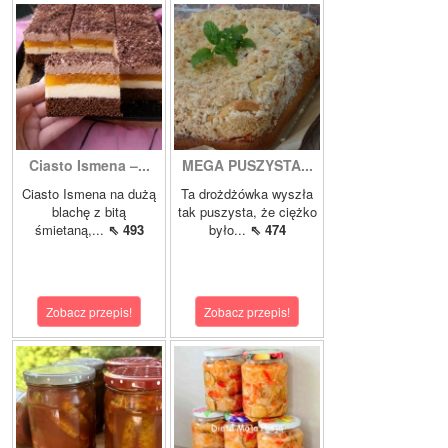
Ciasto Ismena –...
MEGA PUSZYSTA...
Ciasto Ismena na dużą
Ta drożdżówka wyszła
blachę z bitą
tak puszysta, że ciężko
śmietaną,...
⇖ 493
było...
⇖ 474
Zobacz przepis!
Zobacz przepis!