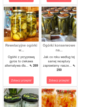
Rewelacyjne ogórki
Ogórki konserwowe
w...
na...
Ogórki z przyprawą
Jak co roku według tej
gyros to ciekawa
samej receptury
alternatywa dla...
⇖ 269
zaprawiamy nasze...
⇖
250
Zobacz przepis!
Zobacz przepis!