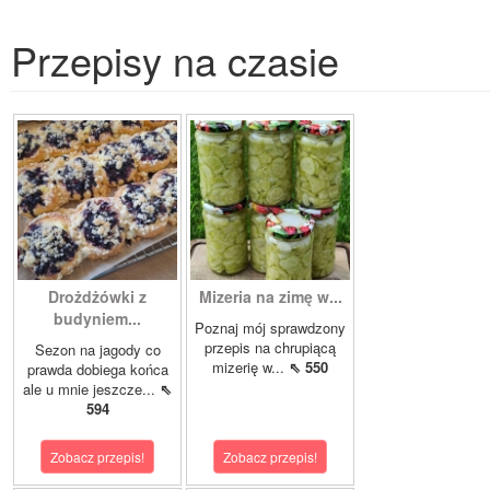
Przepisy na czasie
Drożdżówki z
Mizeria na zimę w...
budyniem...
Poznaj mój sprawdzony
przepis na chrupiącą
Sezon na jagody co
mizerię w...
⇖ 550
prawda dobiega końca
ale u mnie jeszcze...
⇖
594
Zobacz przepis!
Zobacz przepis!