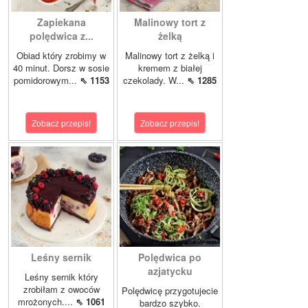
Zapiekana
Malinowy tort z
polędwica z...
żelką
Obiad który zrobimy w
Malinowy tort z żelką i
40 minut. Dorsz w sosie
kremem z białej
pomidorowym...
⇖ 1153
czekolady. W...
⇖ 1285
Zobacz przepis!
Zobacz przepis!
Leśny sernik
Polędwica po
azjatycku
Leśny sernik który
zrobiłam z owoców
Polędwicę przygotujecie
mrożonych....
⇖ 1061
bardzo szybko.