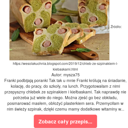
Źródło:
https://wesolakuchnia.blogspot.com/2019/12/chleb-ze-szpinakiem-i-
kiebaskami.html
Autor: mysza75
Franki podbijają poranki Tak tak u mnie Franki królują na śniadanie,
kolację, do pracy, do szkoły, na lunch. Przygotowałam z nimi
przepyszny chlebek ze szpinakiem i kiełbaskami. Tak naprawdę nie
potrzeba już wiele do niego. Można zjeść go bez obkładu,
posmarować masłem, obłożyć plasterkiem sera. Przemyciłam w
nim świeży szpinak, dzięki czemu mamy dodatkowe witaminy w...
Zobacz cały przepis...