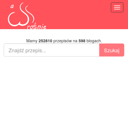
Toggl
naviga
Mamy
252810
przepisów na
598
blogach.