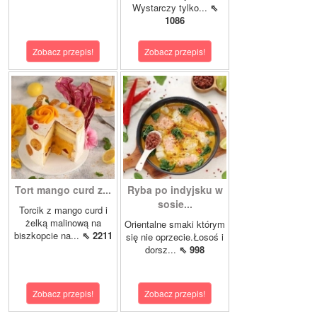
Wystarczy tylko...
⇖
1086
Zobacz przepis!
Zobacz przepis!
Tort mango curd z...
Ryba po indyjsku w
sosie...
Torcik z mango curd i
żelką malinową na
Orientalne smaki którym
biszkopcie na...
⇖ 2211
się nie oprzecie.Łosoś i
dorsz...
⇖ 998
Zobacz przepis!
Zobacz przepis!