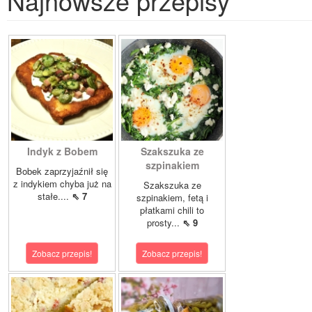
Najnowsze przepisy
Indyk z Bobem
Szakszuka ze
szpinakiem
Bobek zaprzyjaźnił się
z indykiem chyba już na
Szakszuka ze
stałe....
⇖ 7
szpinakiem, fetą i
płatkami chili to
prosty...
⇖ 9
Zobacz przepis!
Zobacz przepis!