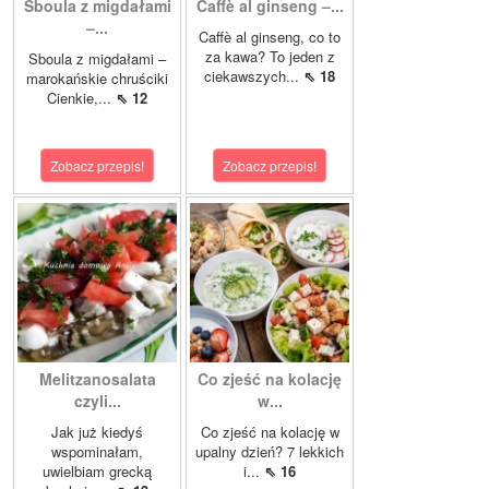
Sboula z migdałami
Caffè al ginseng –...
–...
Caffè al ginseng, co to
za kawa? To jeden z
Sboula z migdałami –
ciekawszych...
⇖ 18
marokańskie chruściki
Cienkie,...
⇖ 12
Zobacz przepis!
Zobacz przepis!
Melitzanosalata
Co zjeść na kolację
czyli...
w...
Jak już kiedyś
Co zjeść na kolację w
wspominałam,
upalny dzień? 7 lekkich
uwielbiam grecką
i...
⇖ 16