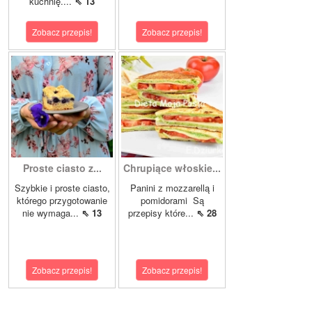
kuchnię....
⇖ 13
Zobacz przepis!
Zobacz przepis!
Proste ciasto z...
Chrupiące włoskie...
Szybkie i proste ciasto,
Panini z mozzarellą i
którego przygotowanie
pomidorami Są
nie wymaga...
⇖ 13
przepisy które...
⇖ 28
Zobacz przepis!
Zobacz przepis!