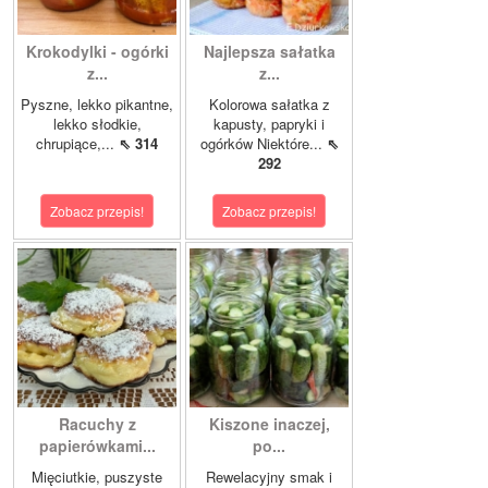
Krokodylki - ogórki
Najlepsza sałatka
z...
z...
Pyszne, lekko pikantne,
Kolorowa sałatka z
lekko słodkie,
kapusty, papryki i
chrupiące,...
⇖ 314
ogórków Niektóre...
⇖
292
Zobacz przepis!
Zobacz przepis!
Racuchy z
Kiszone inaczej,
papierówkami...
po...
Mięciutkie, puszyste
Rewelacyjny smak i