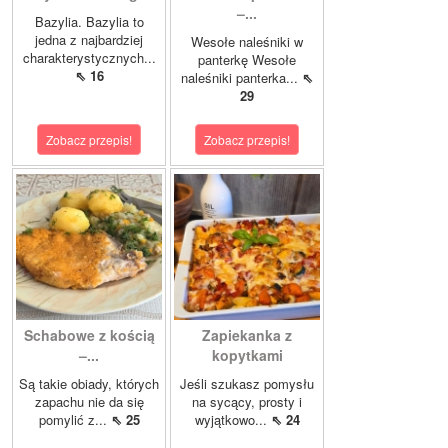
–...
Bazylia. Bazylia to
jedna z najbardziej
Wesołe naleśniki w
charakterystycznych...
panterkę Wesołe
⇖ 16
naleśniki panterka...
⇖
29
Zobacz przepis!
Zobacz przepis!
Schabowe z kością
Zapiekanka z
–...
kopytkami
Są takie obiady, których
Jeśli szukasz pomysłu
zapachu nie da się
na sycący, prosty i
pomylić z...
⇖ 25
wyjątkowo...
⇖ 24