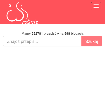
Toggl
naviga
Mamy
252781
przepisów na
598
blogach.