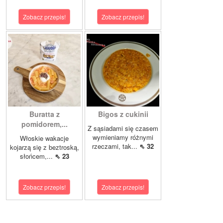
Zobacz przepis!
Zobacz przepis!
Buratta z
Bigos z cukinii
pomidorem,...
Z sąsiadami się czasem
wymieniamy różnymi
Włoskie wakacje
rzeczami, tak...
⇖ 32
kojarzą się z beztroską,
słońcem,...
⇖ 23
Zobacz przepis!
Zobacz przepis!