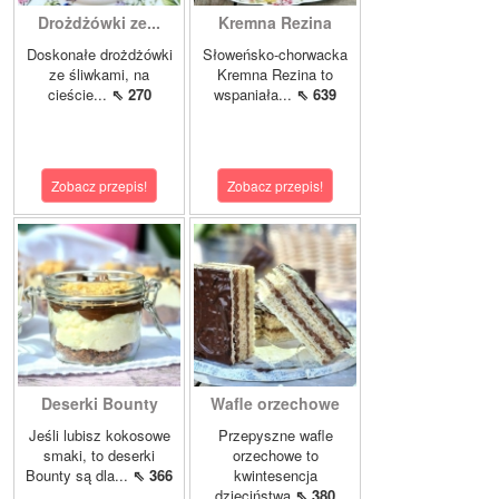
Drożdżówki ze...
Kremna Rezina
Doskonałe drożdżówki
Słoweńsko-chorwacka
ze śliwkami, na
Kremna Rezina to
cieście...
⇖ 270
wspaniała...
⇖ 639
Zobacz przepis!
Zobacz przepis!
Deserki Bounty
Wafle orzechowe
Jeśli lubisz kokosowe
Przepyszne wafle
smaki, to deserki
orzechowe to
Bounty są dla...
⇖ 366
kwintesencja
dzieciństwa
⇖ 380