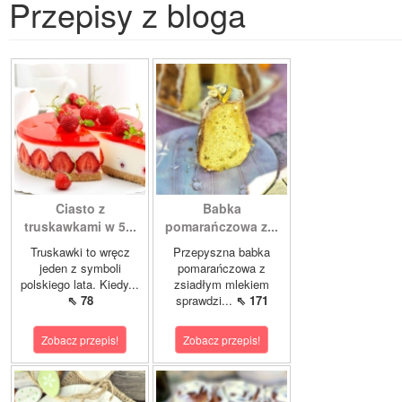
Przepisy z bloga
Ciasto z
Babka
truskawkami w 5...
pomarańczowa z...
Truskawki to wręcz
Przepyszna babka
jeden z symboli
pomarańczowa z
polskiego lata. Kiedy...
zsiadłym mlekiem
⇖ 78
sprawdzi...
⇖ 171
Zobacz przepis!
Zobacz przepis!