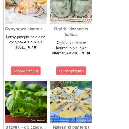
Cytrynowe ciasto z...
Ogórki kiszone w
kefirze
Łatwy przepis na ciasto
cytrynowe z cukinią
Ogórki kiszone w
Jeśli...
⇖ 10
kefirze to ciekawa
alternatywa dla...
⇖ 14
Zobacz przepis!
Zobacz przepis!
Bazylia – do czego...
Naleśniki panterka