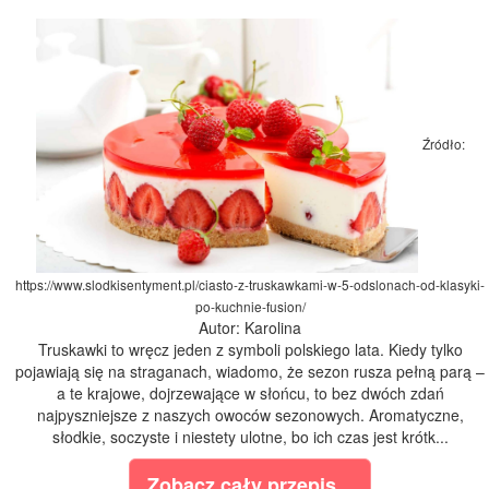
Źródło:
https://www.slodkisentyment.pl/ciasto-z-truskawkami-w-5-odslonach-od-klasyki-
po-kuchnie-fusion/
Autor: Karolina
Truskawki to wręcz jeden z symboli polskiego lata. Kiedy tylko
pojawiają się na straganach, wiadomo, że sezon rusza pełną parą –
a te krajowe, dojrzewające w słońcu, to bez dwóch zdań
najpyszniejsze z naszych owoców sezonowych. Aromatyczne,
słodkie, soczyste i niestety ulotne, bo ich czas jest krótk...
Zobacz cały przepis...