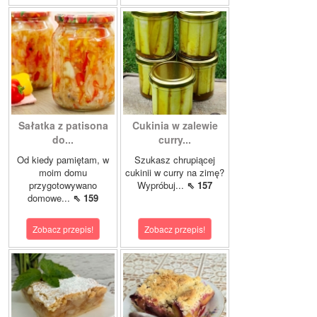
Sałatka z patisona
Cukinia w zalewie
do...
curry...
Od kiedy pamiętam, w
Szukasz chrupiącej
moim domu
cukinii w curry na zimę?
przygotowywano
Wypróbuj...
⇖ 157
domowe...
⇖ 159
Zobacz przepis!
Zobacz przepis!