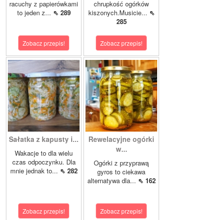
racuchy z papierówkami
chrupkość ogórków
to jeden z...
⇖ 289
kiszonych.Musicie...
⇖
285
Zobacz przepis!
Zobacz przepis!
Sałatka z kapusty i...
Rewelacyjne ogórki
w...
Wakacje to dla wielu
czas odpoczynku. Dla
Ogórki z przyprawą
mnie jednak to...
⇖ 282
gyros to ciekawa
alternatywa dla...
⇖ 162
Zobacz przepis!
Zobacz przepis!