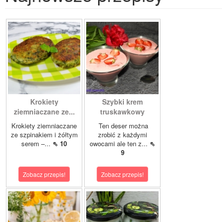
Krokiety
Szybki krem
ziemniaczane ze...
truskawkowy
Krokiety ziemniaczane
Ten deser można
ze szpinakiem i żółtym
zrobić z każdymi
serem –...
⇖ 10
owocami ale ten z...
⇖
9
Zobacz przepis!
Zobacz przepis!