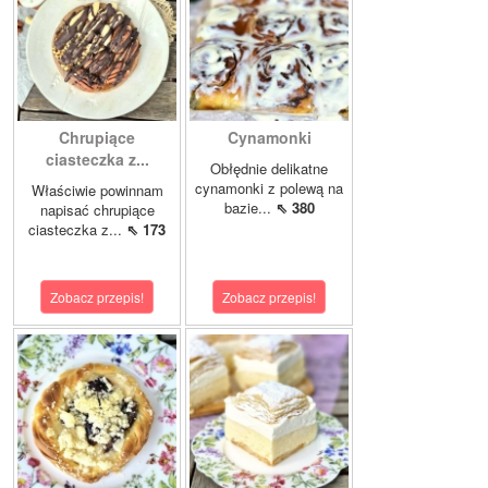
Chrupiące
Cynamonki
ciasteczka z...
Obłędnie delikatne
cynamonki z polewą na
Właściwie powinnam
bazie...
⇖ 380
napisać chrupiące
ciasteczka z...
⇖ 173
Zobacz przepis!
Zobacz przepis!