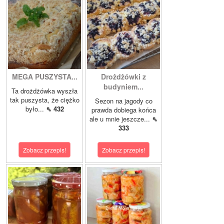
MEGA PUSZYSTA...
Drożdżówki z
budyniem...
Ta drożdżówka wyszła
tak puszysta, że ciężko
Sezon na jagody co
było...
⇖ 432
prawda dobiega końca
ale u mnie jeszcze...
⇖
333
Zobacz przepis!
Zobacz przepis!