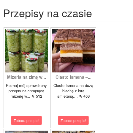
Przepisy na czasie
Mizeria na zimę w...
Ciasto Ismena –...
Poznaj mój sprawdzony
Ciasto Ismena na dużą
przepis na chrupiącą
blachę z bitą
mizerię w...
⇖ 512
śmietaną,...
⇖ 453
Zobacz przepis!
Zobacz przepis!