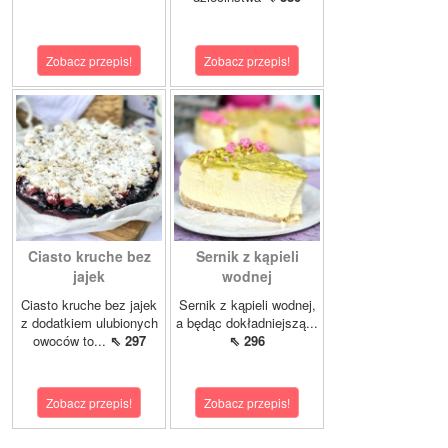
Zobacz przepis!
Zobacz przepis!
Ciasto kruche bez
Sernik z kąpieli
jajek
wodnej
Ciasto kruche bez jajek
Sernik z kąpieli wodnej,
z dodatkiem ulubionych
a będąc dokładniejszą...
owoców to...
⇖ 297
⇖ 296
Zobacz przepis!
Zobacz przepis!