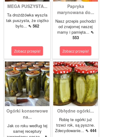
MEGA PUSZYSTA...
Papryka
marynowana do...
Ta drożdżówka wyszła
tak puszysta, że ciężko
Nasz przepis pochodzi
było...
⇖ 562
od znajomej naszej
mamy i pamięta...
⇖
553
Zobacz przepis!
Zobacz przepis!
Ogórki konserwowe
Obłędne ogórki...
na...
Robię te ogórki już
trzeci rok, są pyszne.
Jak co roku według tej
Zdecydowanie...
⇖ 444
samej receptury
zaprawiamy nasze...
⇖