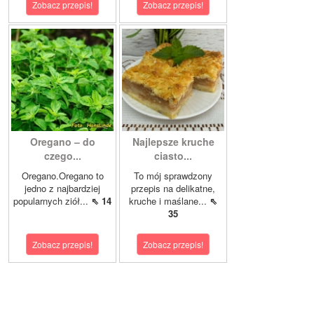
Zobacz przepis!
Zobacz przepis!
Oregano – do
Najlepsze kruche
czego...
ciasto...
Oregano.Oregano to
To mój sprawdzony
jedno z najbardziej
przepis na delikatne,
popularnych ziół...
⇖ 14
kruche i maślane...
⇖
35
Zobacz przepis!
Zobacz przepis!