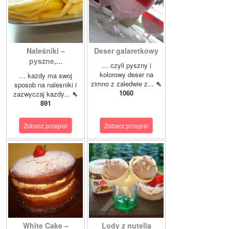
Naleśniki –
Deser galaretkowy
pyszne,...
… czyli pyszny i
kolorowy deser na
… kazdy ma swoj
zimno z zaledwie z...
⇖
sposob na nalesniki i
1060
zazwyczaj kazdy...
⇖
891
Zobacz przepis!
Zobacz przepis!
White Cake –
Lody z nutellą