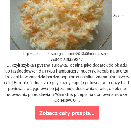
Źródło:
http://kuchennehity.blogspot.com/2013/08/colesaw.html
Autor: ania29247
… czyli szybka i pyszna surowka, idealna jako dodatek do obiadu
lub fastfoodowych dan typu hamburgery, nugetsy, kebab na talerzu,
itp. Jest to w zasadzie bardzo popularna salatka, znana niemalze w
calej Europie, jednak z reguly kazdy kupuje gotowca, a to duzy blad,
poniewaz przygotowanie jej zajmuje doslownie chwile, a zeby to
udowodnic przedstawiam Wam dzis przepis na domowa surowke
Coleslaw. G...
Zobacz cały przepis...