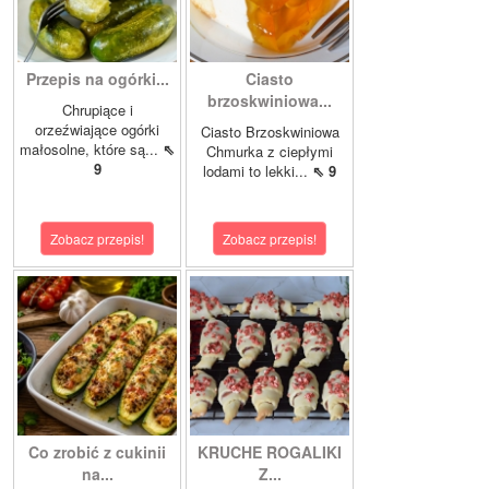
Przepis na ogórki...
Ciasto
brzoskwiniowa...
Chrupiące i
orzeźwiające ogórki
Ciasto Brzoskwiniowa
małosolne, które są...
⇖
Chmurka z ciepłymi
9
lodami to lekki...
⇖ 9
Zobacz przepis!
Zobacz przepis!
Co zrobić z cukinii
KRUCHE ROGALIKI
na...
Z...