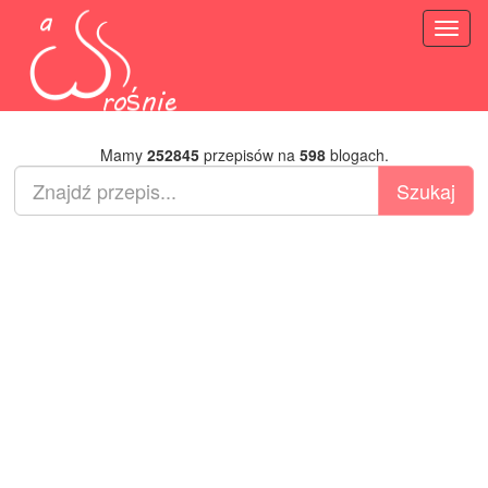
Toggl
naviga
Mamy
252845
przepisów na
598
blogach.