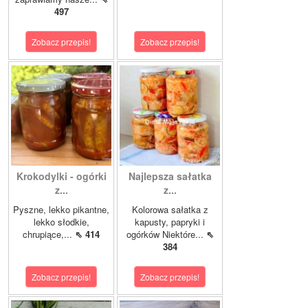
497
Zobacz przepis!
Zobacz przepis!
Krokodylki - ogórki
Najlepsza sałatka
z...
z...
Pyszne, lekko pikantne,
Kolorowa sałatka z
lekko słodkie,
kapusty, papryki i
chrupiące,...
⇖ 414
ogórków Niektóre...
⇖
384
Zobacz przepis!
Zobacz przepis!