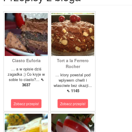
Ciasto Euforia
Tort a la Ferrero
Rocher
… a w opisie dziś
zagadka ;) Co kryje w
… ktory powstal pod
sobie to ciasto?...
⇖
wplywem chwili i
3637
wlasciwie bez okazji...
⇖ 1145
Zobacz przepis!
Zobacz przepis!