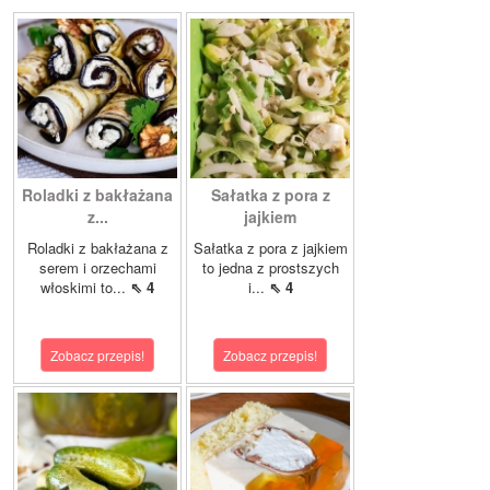
Roladki z bakłażana
Sałatka z pora z
z...
jajkiem
Roladki z bakłażana z
Sałatka z pora z jajkiem
serem i orzechami
to jedna z prostszych
włoskimi to...
⇖ 4
i...
⇖ 4
Zobacz przepis!
Zobacz przepis!