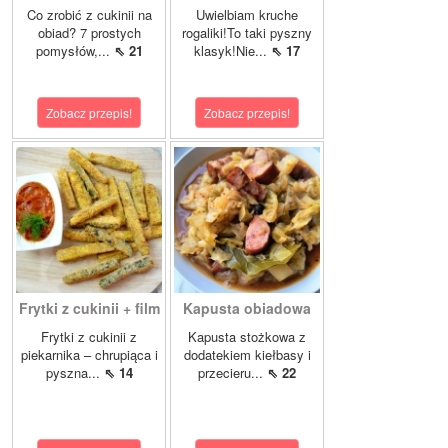
Co zrobić z cukinii na
Uwielbiam kruche
obiad? 7 prostych
rogaliki!To taki pyszny
pomysłów,...
⇖ 21
klasyk!Nie...
⇖ 17
Zobacz przepis!
Zobacz przepis!
Frytki z cukinii + film
Kapusta obiadowa
Frytki z cukinii z
Kapusta stożkowa z
piekarnika – chrupiąca i
dodatekiem kiełbasy i
pyszna...
⇖ 14
przecieru...
⇖ 22