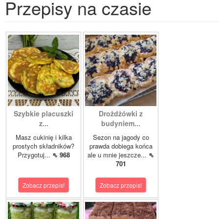
Przepisy na czasie
Szybkie placuszki
Drożdżówki z
z...
budyniem...
Masz cukinię i kilka
Sezon na jagody co
prostych składników?
prawda dobiega końca
Przygotuj...
⇖ 968
ale u mnie jeszcze...
⇖
701
Zobacz przepis!
Zobacz przepis!