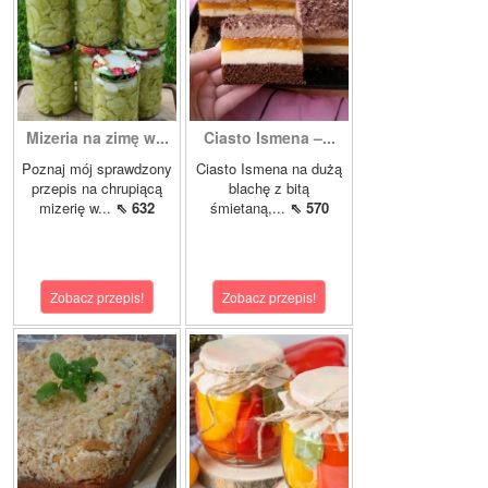
Mizeria na zimę w...
Ciasto Ismena –...
Poznaj mój sprawdzony
Ciasto Ismena na dużą
przepis na chrupiącą
blachę z bitą
mizerię w...
⇖ 632
śmietaną,...
⇖ 570
Zobacz przepis!
Zobacz przepis!