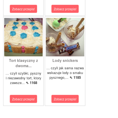
Zobacz przepis!
Zobacz przepis!
Tort klasyczny z
Lody snickers
dwoma...
… czyli jak sama nazwa
wskazuje lody o smaku
… czyli szybki, pyszny
pysznego,...
⇖ 1185
i niezawodny tort, ktory
zawsze...
⇖ 1168
Zobacz przepis!
Zobacz przepis!