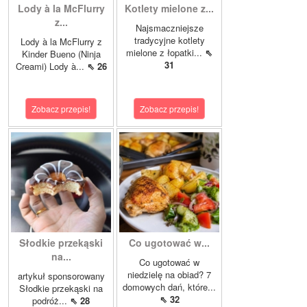
Lody à la McFlurry
Kotlety mielone z...
z...
Najsmaczniejsze
tradycyjne kotlety
Lody à la McFlurry z
mielone z łopatki...
⇖
Kinder Bueno (Ninja
31
Creami) Lody à...
⇖ 26
Zobacz przepis!
Zobacz przepis!
Słodkie przekąski
Co ugotować w...
na...
Co ugotować w
niedzielę na obiad? 7
artykuł sponsorowany
domowych dań, które...
Słodkie przekąski na
⇖ 32
podróż...
⇖ 28