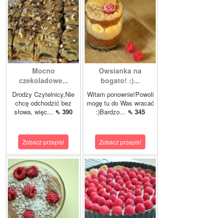
Mocno
Owsianka na
czekoladowe...
bogato! :)...
Drodzy Czytelnicy,Nie
Witam ponownie!Powoli
chcę odchodzić bez
mogę tu do Was wracać
słowa, więc...
⇖ 390
:)Bardzo...
⇖ 345
Zobacz przepis!
Zobacz przepis!