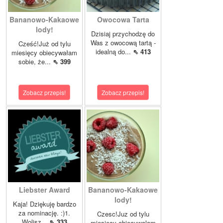
Bananowo-Kakaowe
Owocowa Tarta
lody!
Dzisiaj przychodzę do
Was z owocową tartą -
Cześć!Już od tylu
idealną do...
⇖ 413
miesięcy obiecywałam
sobie, że...
⇖ 399
Zobacz przepis!
Zobacz przepis!
Liebster Award
Bananowo-Kakaowe
lody!
Kaja! Dziękuję bardzo
za nominację. :)1.
Czesc!Juz od tylu
Wolisz...
⇖ 333
miesiecy obiecywalam