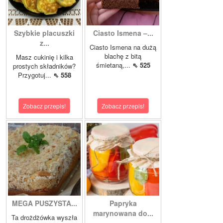
Szybkie placuszki
Ciasto Ismena –...
z...
Ciasto Ismena na dużą
blachę z bitą
Masz cukinię i kilka
śmietaną,...
⇖ 525
prostych składników?
Przygotuj...
⇖ 558
Zobacz przepis!
Zobacz przepis!
MEGA PUSZYSTA...
Papryka
marynowana do...
Ta drożdżówka wyszła