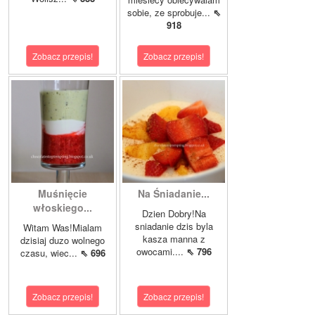
sobie, ze sprobuje...
⇖
918
Zobacz przepis!
Zobacz przepis!
Muśnięcie
Na Śniadanie...
włoskiego...
Dzien Dobry!Na
sniadanie dzis byla
Witam Was!Mialam
kasza manna z
dzisiaj duzo wolnego
owocami....
⇖ 796
czasu, wiec...
⇖ 696
Zobacz przepis!
Zobacz przepis!