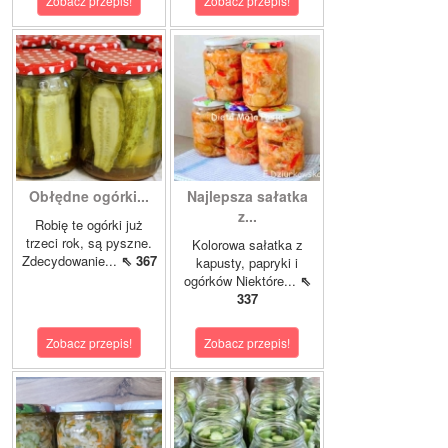
Zobacz przepis!
Zobacz przepis!
Obłędne ogórki...
Najlepsza sałatka
z...
Robię te ogórki już
trzeci rok, są pyszne.
Kolorowa sałatka z
Zdecydowanie...
⇖ 367
kapusty, papryki i
ogórków Niektóre...
⇖
337
Zobacz przepis!
Zobacz przepis!