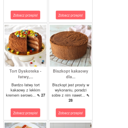
Zobacz przepis!
Zobacz przepis!
Tort Dyskoteka -
Biszkopt kakaowy
łatwy,...
dla...
Bardzo łatwy tort
Biszkopt jest prosty w
kakaowy z lekkim
wykonaniu, poradzi
kremem serowo...
⇖ 27
sobie z nim nawet...
⇖
28
Zobacz przepis!
Zobacz przepis!