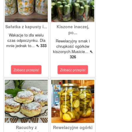
Sałatka z kapusty i...
Kiszone inaczej,
po...
Wakacje to dla wielu
czas odpoczynku. Dla
Rewelacyjny smak i
mnie jednak to...
⇖ 333
chrupkość ogórków
kiszonych.Musicie...
⇖
326
Zobacz przepis!
Zobacz przepis!
Racuchy z
Rewelacyjne ogórki