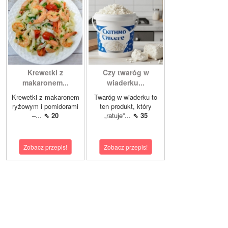
Krewetki z
Czy twaróg w
makaronem...
wiaderku...
Krewetki z makaronem
Twaróg w wiaderku to
ryżowym i pomidorami
ten produkt, który
–...
⇖ 20
„ratuje”...
⇖ 35
Zobacz przepis!
Zobacz przepis!