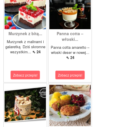
Murzynek z bitą...
Panna cotta –
włoski...
Murzynek z malinami i
galaretką Dziś skromne
Panna cotta amaretto –
wszystkim...
⇖ 24
włoski deser w nowej...
⇖ 24
Zobacz przepis!
Zobacz przepis!