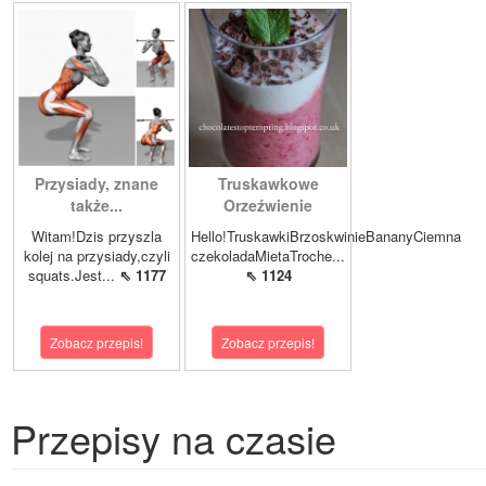
Przysiady, znane
Truskawkowe
także...
Orzeźwienie
Witam!Dzis przyszla
Hello!TruskawkiBrzoskwinieBananyCiemna
kolej na przysiady,czyli
czekoladaMietaTroche...
squats.Jest...
⇖ 1177
⇖ 1124
Zobacz przepis!
Zobacz przepis!
Przepisy na czasie