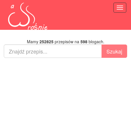
Toggl
naviga
Mamy
252825
przepisów na
598
blogach.