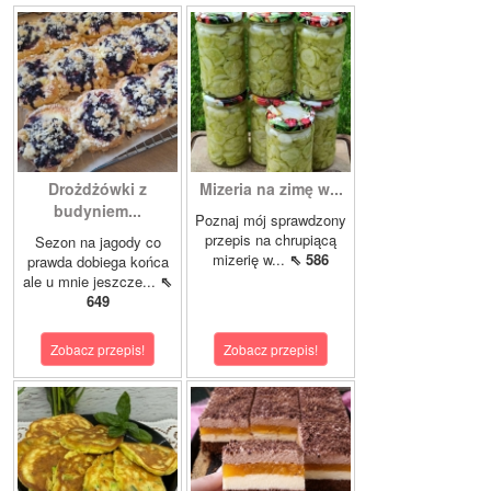
Drożdżówki z
Mizeria na zimę w...
budyniem...
Poznaj mój sprawdzony
przepis na chrupiącą
Sezon na jagody co
mizerię w...
⇖ 586
prawda dobiega końca
ale u mnie jeszcze...
⇖
649
Zobacz przepis!
Zobacz przepis!