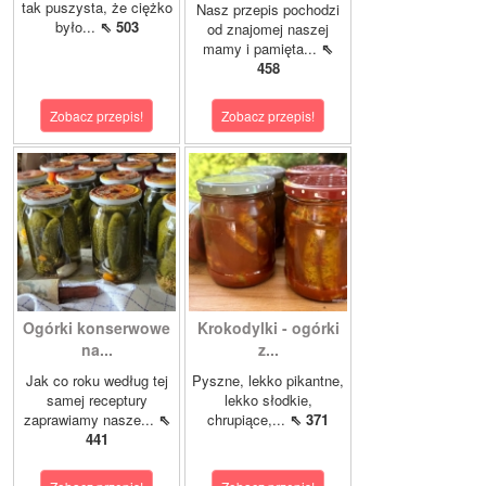
tak puszysta, że ciężko
Nasz przepis pochodzi
było...
⇖ 503
od znajomej naszej
mamy i pamięta...
⇖
458
Zobacz przepis!
Zobacz przepis!
Ogórki konserwowe
Krokodylki - ogórki
na...
z...
Jak co roku według tej
Pyszne, lekko pikantne,
samej receptury
lekko słodkie,
zaprawiamy nasze...
⇖
chrupiące,...
⇖ 371
441