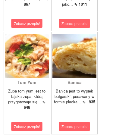
867
jako...
⇖ 1011
Zobacz przepis!
Zobacz przepis!
Tom Yum
Banica
Zupa tom yum jest to
Banica jest to wypiek
tajska zupa, którą
bułgarski, podawany w
przygotowuje się...
⇖
formie placka...
⇖ 1935
648
Zobacz przepis!
Zobacz przepis!