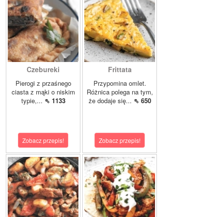
Czebureki
Frittata
Pierogi z przaśnego
Przypomina omlet.
ciasta z mąki o niskim
Różnica polega na tym,
typie,...
⇖ 1133
że dodaje się...
⇖ 650
Zobacz przepis!
Zobacz przepis!