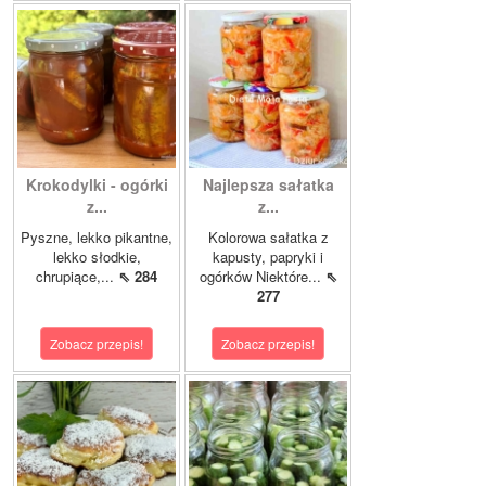
Krokodylki - ogórki
Najlepsza sałatka
z...
z...
Pyszne, lekko pikantne,
Kolorowa sałatka z
lekko słodkie,
kapusty, papryki i
chrupiące,...
⇖ 284
ogórków Niektóre...
⇖
277
Zobacz przepis!
Zobacz przepis!