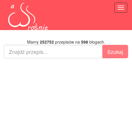
Toggl
naviga
Mamy
252752
przepisów na
598
blogach.