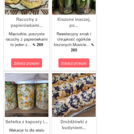
Racuchy z
Kiszone inaczej,
papierówkami...
po...
Mięciutkie, puszyste
Rewelacyjny smak i
racuchy z papierówkami
chrupkość ogórków
to jeden z...
⇖ 269
kiszonych.Musicie...
⇖
265
Zobacz przepis!
Zobacz przepis!
Sałatka z kapusty i...
Drożdżówki z
budyniem...
Wakacje to dla wielu