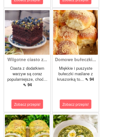
Wilgotne ciasto z...
Domowe bułeczki...
Ciasta z dodatkiem
Miękkie i puszyste
warzyw są coraz
bułeczki maślane z
popularniejsze, choć...
kruszonką to...
⇖ 94
⇖ 94
Zobacz przepis!
Zobacz przepis!