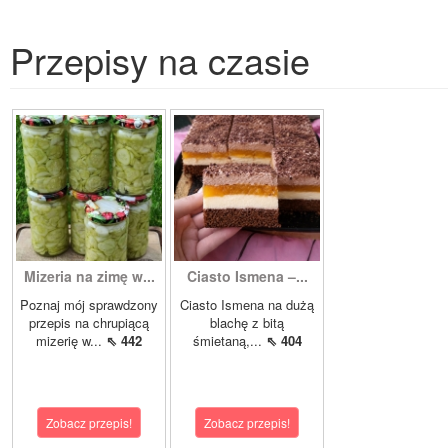
Przepisy na czasie
Mizeria na zimę w...
Ciasto Ismena –...
Poznaj mój sprawdzony
Ciasto Ismena na dużą
przepis na chrupiącą
blachę z bitą
mizerię w...
⇖ 442
śmietaną,...
⇖ 404
Zobacz przepis!
Zobacz przepis!