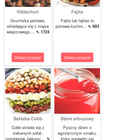
Odżachuri
Fajita
Gruzińska potrawa,
Fajita lub fajitas to
składająca się z mięsa
potrawa kuchni...
⇖ 893
wieprzowego,...
⇖ 1724
Zobacz przepis!
Zobacz przepis!
Sałatka Cobb
Dżem arbuzowy
Cobb składa się z
Pyszny dżem o
siekanych sałat,
egzotycznym smaku,
pomidorów, bekonu,...
⇖
który sprawdzi się