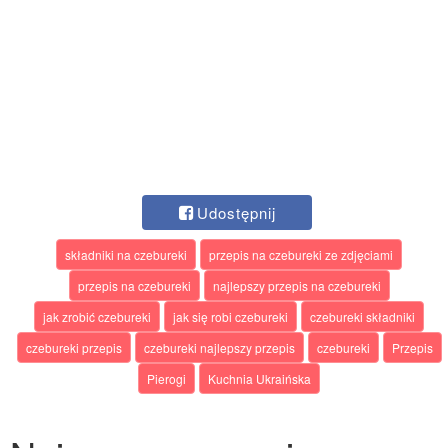
Udostępnij
składniki na czebureki
przepis na czebureki ze zdjęciami
przepis na czebureki
najlepszy przepis na czebureki
jak zrobić czebureki
jak się robi czebureki
czebureki składniki
czebureki przepis
czebureki najlepszy przepis
czebureki
Przepis
Pierogi
Kuchnia Ukraińska