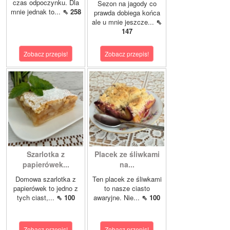
czas odpoczynku. Dla
Sezon na jagody co
mnie jednak to...
⇖ 258
prawda dobiega końca
ale u mnie jeszcze...
⇖
147
Zobacz przepis!
Zobacz przepis!
Szarlotka z
Placek ze śliwkami
papierówek...
na...
Domowa szarlotka z
Ten placek ze śliwkami
papierówek to jedno z
to nasze ciasto
tych ciast,...
⇖ 100
awaryjne. Nie...
⇖ 100
Zobacz przepis!
Zobacz przepis!