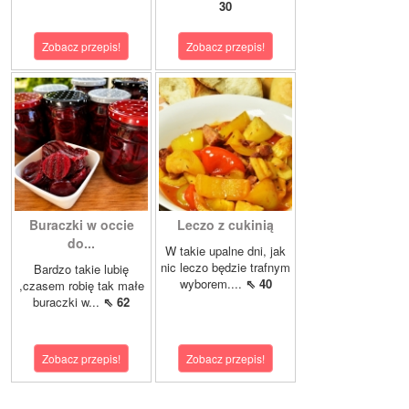
30
Zobacz przepis!
Zobacz przepis!
Buraczki w occie
Leczo z cukinią
do...
W takie upalne dni, jak
nic leczo będzie trafnym
Bardzo takie lubię
wyborem....
⇖ 40
,czasem robię tak małe
buraczki w...
⇖ 62
Zobacz przepis!
Zobacz przepis!