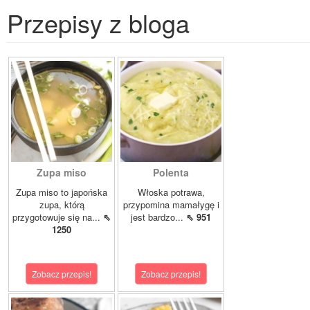
Przepisy z bloga
Zupa miso
Polenta
Zupa miso to japońska
Włoska potrawa,
zupa, którą
przypomina mamałygę i
przygotowuje się na...
⇖
jest bardzo...
⇖ 951
1250
Zobacz przepis!
Zobacz przepis!