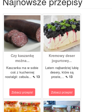
Najnowsze przepisy
Czy kaszankę
Kremowy deser
można...
jogurtowy...
Kaszanka ma w sobie
Latem najbardziej lubię
coś z kuchennej
desery, które są
nostalgii: cebula...
⇖ 13
proste,...
⇖ 13
Zobacz przepis!
Zobacz przepis!