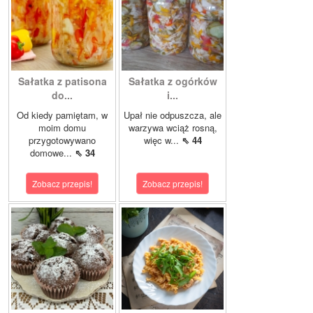
Sałatka z patisona
Sałatka z ogórków
do...
i...
Od kiedy pamiętam, w
Upał nie odpuszcza, ale
moim domu
warzywa wciąż rosną,
przygotowywano
więc w...
⇖ 44
domowe...
⇖ 34
Zobacz przepis!
Zobacz przepis!