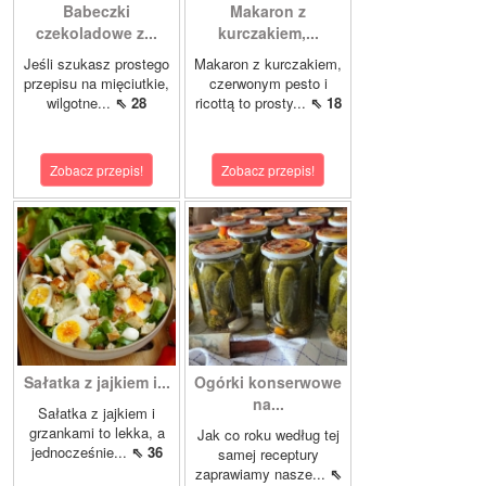
Babeczki
Makaron z
czekoladowe z...
kurczakiem,...
Jeśli szukasz prostego
Makaron z kurczakiem,
przepisu na mięciutkie,
czerwonym pesto i
wilgotne...
⇖ 28
ricottą to prosty...
⇖ 18
Zobacz przepis!
Zobacz przepis!
Sałatka z jajkiem i...
Ogórki konserwowe
na...
Sałatka z jajkiem i
grzankami to lekka, a
Jak co roku według tej
jednocześnie...
⇖ 36
samej receptury
zaprawiamy nasze...
⇖