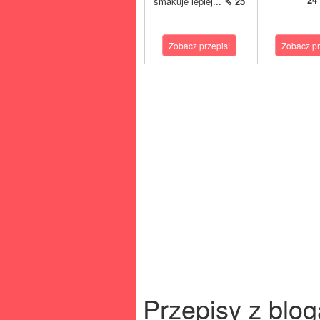
smakuje lepiej...
⇖ 25
Zobacz przepis!
Zobacz pr
Przepisy z blog