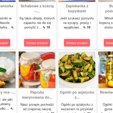
panterka
Schabowe z kością
Zapiekanka z
Bu
–...
kopytkami
pomi
eśniki w
Są takie obiady, których
Jeśli szukasz pomysłu
Włosk
Wesołe
zapachu nie da się
na sycący, prosty i
kojarzą s
terka...
⇖
pomylić z...
⇖ 19
wyjątkowo...
⇖ 19
słońc
zepis!
Zobacz przepis!
Zobacz przepis!
Zoba
 rice -...
Papryka
Ogórki po azjatycku
Rewela
marynowana do...
z...
, ale jaki
cudowny,
Nasz przepis pochodzi
Ogórki po azjatycku z
Ogórki
dki....
⇖
od znajomej naszej
sezamem to przykład
gyros