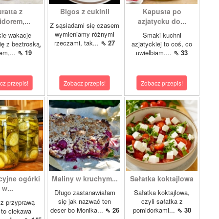
ratta z
Bigos z cukinii
Kapusta po
dorem,...
azjatycku do...
Z sąsiadami się czasem
wymieniamy różnymi
ie wakacje
Smaki kuchni
rzeczami, tak...
⇖ 27
ię z beztroską,
azjatyckiej to coś, co
em,...
⇖ 19
uwielbiam....
⇖ 33
cz przepis!
Zobacz przepis!
Zobacz przepis!
cyjne ogórki
Maliny w kruchym...
Sałatka koktajlowa
w...
Długo zastanawiałam
Sałatka koktajlowa,
się jak nazwać ten
czyli sałatka z
 z przyprawą
deser bo Monika...
⇖ 26
pomidorkami...
⇖ 30
 to ciekawa