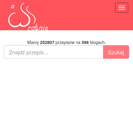
Toggl
naviga
Mamy
252807
przepisów na
598
blogach.