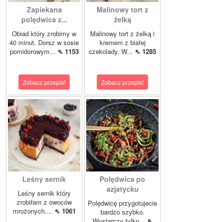
Zapiekana
Malinowy tort z
polędwica z...
żelką
Obiad który zrobimy w
Malinowy tort z żelką i
40 minut. Dorsz w sosie
kremem z białej
pomidorowym...
⇖ 1153
czekolady. W...
⇖ 1285
Zobacz przepis!
Zobacz przepis!
Leśny sernik
Polędwica po
azjatycku
Leśny sernik który
zrobiłam z owoców
Polędwicę przygotujecie
mrożonych....
⇖ 1061
bardzo szybko.
Wystarczy tylko...
⇖