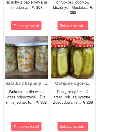
racuchy z papierówkami
chrupkość ogórków
to jeden z...
⇖ 307
kiszonych.Musicie...
⇖
303
Zobacz przepis!
Zobacz przepis!
Sałatka z kapusty i...
Obłędne ogórki...
Wakacje to dla wielu
Robię te ogórki już
czas odpoczynku. Dla
trzeci rok, są pyszne.
mnie jednak to...
⇖ 302
Zdecydowanie...
⇖ 268
Zobacz przepis!
Zobacz przepis!