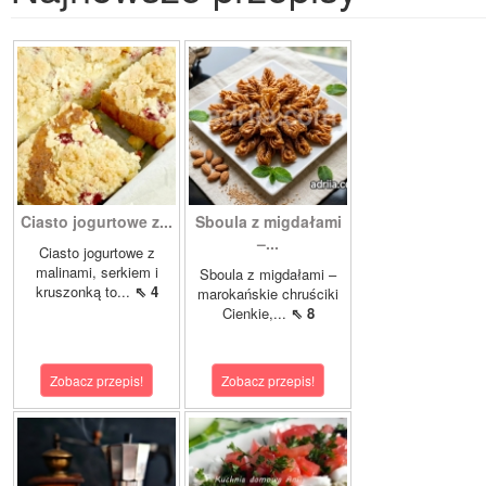
Ciasto jogurtowe z...
Sboula z migdałami
–...
Ciasto jogurtowe z
malinami, serkiem i
Sboula z migdałami –
kruszonką to...
⇖ 4
marokańskie chruściki
Cienkie,...
⇖ 8
Zobacz przepis!
Zobacz przepis!