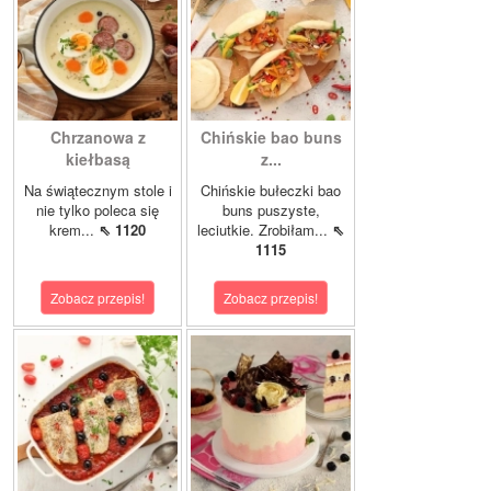
Chrzanowa z
Chińskie bao buns
kiełbasą
z...
Na świątecznym stole i
Chińskie bułeczki bao
nie tylko poleca się
buns puszyste,
krem...
⇖ 1120
leciutkie. Zrobiłam...
⇖
1115
Zobacz przepis!
Zobacz przepis!