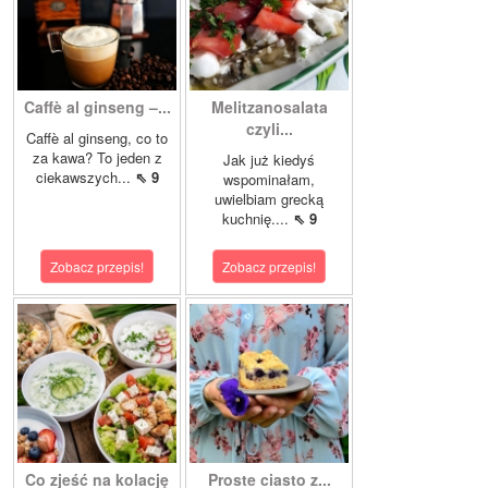
Caffè al ginseng –...
Melitzanosalata
czyli...
Caffè al ginseng, co to
za kawa? To jeden z
Jak już kiedyś
ciekawszych...
⇖ 9
wspominałam,
uwielbiam grecką
kuchnię....
⇖ 9
Zobacz przepis!
Zobacz przepis!
Co zjeść na kolację
Proste ciasto z...