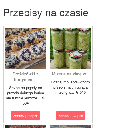
Przepisy na czasie
Drożdżówki z
Mizeria na zimę w...
budyniem...
Poznaj mój sprawdzony
przepis na chrupiącą
Sezon na jagody co
mizerię w...
⇖ 545
prawda dobiega końca
ale u mnie jeszcze...
⇖
584
Zobacz przepis!
Zobacz przepis!