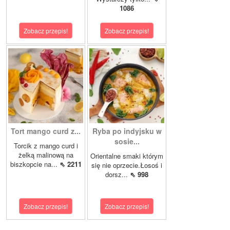
1086
Zobacz przepis!
Zobacz przepis!
Tort mango curd z...
Ryba po indyjsku w
sosie...
Torcik z mango curd i
żelką malinową na
Orientalne smaki którym
biszkopcie na...
⇖ 2211
się nie oprzecie.Łosoś i
dorsz...
⇖ 998
Zobacz przepis!
Zobacz przepis!