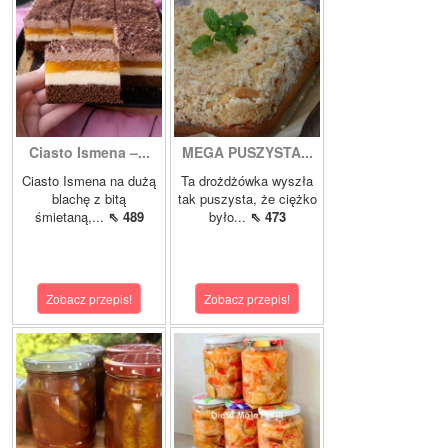
Ciasto Ismena –...
MEGA PUSZYSTA...
Ciasto Ismena na dużą
Ta drożdżówka wyszła
blachę z bitą
tak puszysta, że ciężko
śmietaną,...
⇖ 489
było...
⇖ 473
Zobacz przepis!
Zobacz przepis!