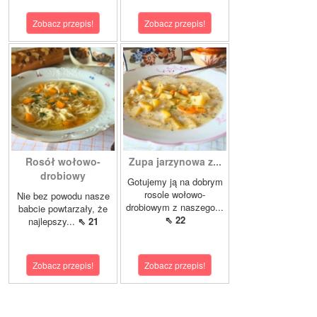
Zobacz przepis!
Zobacz przepis!
Rosół wołowo-
Zupa jarzynowa z...
drobiowy
Gotujemy ją na dobrym
rosole wołowo-
Nie bez powodu nasze
drobiowym z naszego...
babcie powtarzały, że
⇖ 22
najlepszy...
⇖ 21
Zobacz przepis!
Zobacz przepis!