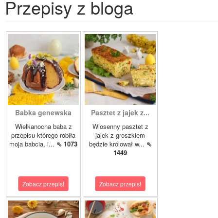
Przepisy z bloga
Babka genewska
Pasztet z jajek z...
Wielkanocna baba z
Wiosenny pasztet z
przepisu którego robiła
jajek z groszkiem
moja babcia, i...
⇖ 1073
będzie królował w...
⇖
1449
Zobacz przepis!
Zobacz przepis!