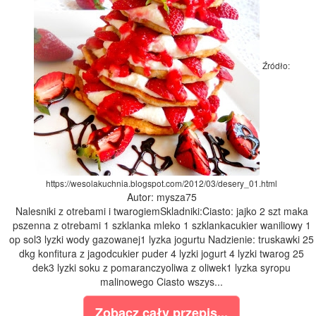
Źródło:
https://wesolakuchnia.blogspot.com/2012/03/desery_01.html
Autor: mysza75
Nalesniki z otrebami i twarogiemSkladniki:Ciasto: jajko 2 szt maka
pszenna z otrebami 1 szklanka mleko 1 szklankacukier waniliowy 1
op sol3 lyzki wody gazowanej1 lyzka jogurtu Nadzienie: truskawki 25
dkg konfitura z jagodcukier puder 4 lyzki jogurt 4 lyzki twarog 25
dek3 lyzki soku z pomaranczyoliwa z oliwek1 lyzka syropu
malinowego Ciasto wszys...
Zobacz cały przepis...