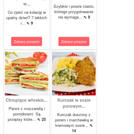
w...
Szybkie i proste ciasto,
którego przygotowanie
Co zjeść na kolację w
nie wymaga...
⇖ 9
upalny dzień? 7 lekkich
i...
⇖ 9
Zobacz przepis!
Zobacz przepis!
Chrupiące włoskie...
Kurczak w sosie
porowym...
Panini z mozzarellą i
pomidorami Są
Kurczak duszony z
przepisy które...
⇖ 25
porem i marchewką w
kremowym sosie...
⇖
14