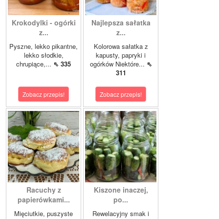
Krokodylki - ogórki
Najlepsza sałatka
z...
z...
Pyszne, lekko pikantne,
Kolorowa sałatka z
lekko słodkie,
kapusty, papryki i
chrupiące,...
⇖ 335
ogórków Niektóre...
⇖
311
Zobacz przepis!
Zobacz przepis!
Racuchy z
Kiszone inaczej,
papierówkami...
po...
Mięciutkie, puszyste
Rewelacyjny smak i