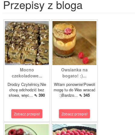
Przepisy z bloga
Mocno
Owsianka na
czekoladowe...
bogato! :)...
Drodzy Czytelnicy,Nie
Witam ponownie!Powoli
chcę odchodzić bez
mogę tu do Was wracać
słowa, więc...
⇖ 390
:)Bardzo...
⇖ 345
Zobacz przepis!
Zobacz przepis!