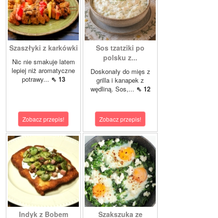
Szaszłyki z karkówki
Sos tzatziki po
polsku z...
Nic nie smakuje latem
lepiej niż aromatyczne
Doskonały do mięs z
potrawy...
⇖ 13
grilla i kanapek z
wędliną. Sos,...
⇖ 12
Zobacz przepis!
Zobacz przepis!
Indyk z Bobem
Szakszuka ze