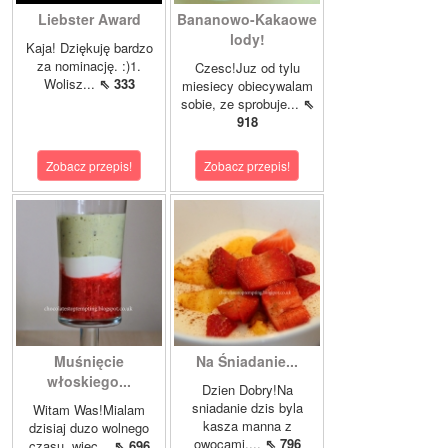
Liebster Award
Bananowo-Kakaowe
lody!
Kaja! Dziękuję bardzo
za nominację. :)1.
Czesc!Juz od tylu
Wolisz...
⇖ 333
miesiecy obiecywalam
sobie, ze sprobuje...
⇖
918
Zobacz przepis!
Zobacz przepis!
Muśnięcie
Na Śniadanie...
włoskiego...
Dzien Dobry!Na
sniadanie dzis byla
Witam Was!Mialam
kasza manna z
dzisiaj duzo wolnego
owocami....
⇖ 796
czasu, wiec...
⇖ 696