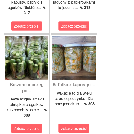
kapusty, papryki i
racuchy z papierówkami
ogórków Niektóre...
⇖
to jeden z...
⇖ 312
317
Zobacz przepis!
Zobacz przepis!
Kiszone inaczej,
Sałatka z kapusty i...
po...
Wakacje to dla wielu
czas odpoczynku. Dla
Rewelacyjny smak i
mnie jednak to...
⇖ 308
chrupkość ogórków
kiszonych.Musicie...
⇖
309
Zobacz przepis!
Zobacz przepis!