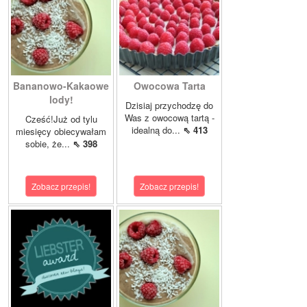
Bananowo-Kakaowe
Owocowa Tarta
lody!
Dzisiaj przychodzę do
Was z owocową tartą -
Cześć!Już od tylu
idealną do...
⇖ 413
miesięcy obiecywałam
sobie, że...
⇖ 398
Zobacz przepis!
Zobacz przepis!