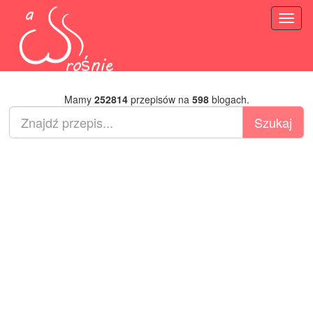
Toggl
naviga
Mamy
252814
przepisów na
598
blogach.