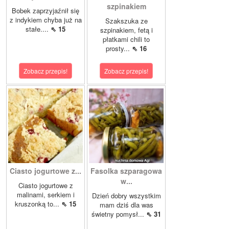
szpinakiem
Bobek zaprzyjaźnił się
z indykiem chyba już na
Szakszuka ze
stałe....
⇖ 15
szpinakiem, fetą i
płatkami chili to
prosty...
⇖ 16
Zobacz przepis!
Zobacz przepis!
Ciasto jogurtowe z...
Fasolka szparagowa
w...
Ciasto jogurtowe z
malinami, serkiem i
Dzień dobry wszystkim
kruszonką to...
⇖ 15
mam dziś dla was
świetny pomysł...
⇖ 31