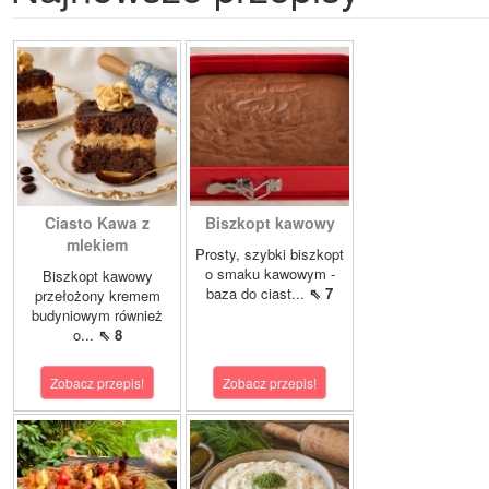
Ciasto Kawa z
Biszkopt kawowy
mlekiem
Prosty, szybki biszkopt
o smaku kawowym -
Biszkopt kawowy
baza do ciast...
⇖ 7
przełożony kremem
budyniowym również
o...
⇖ 8
Zobacz przepis!
Zobacz przepis!