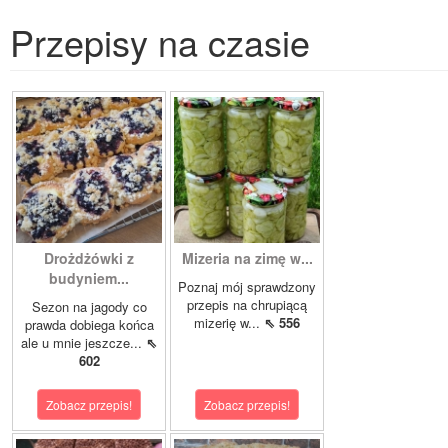
Przepisy na czasie
Drożdżówki z
Mizeria na zimę w...
budyniem...
Poznaj mój sprawdzony
przepis na chrupiącą
Sezon na jagody co
mizerię w...
⇖ 556
prawda dobiega końca
ale u mnie jeszcze...
⇖
602
Zobacz przepis!
Zobacz przepis!