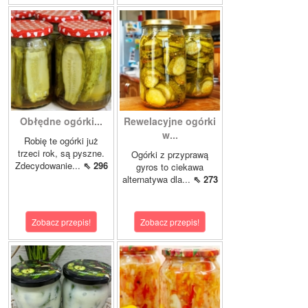
Obłędne ogórki...
Rewelacyjne ogórki
w...
Robię te ogórki już
trzeci rok, są pyszne.
Ogórki z przyprawą
Zdecydowanie...
⇖ 296
gyros to ciekawa
alternatywa dla...
⇖ 273
Zobacz przepis!
Zobacz przepis!