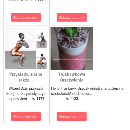
Zobacz przepis!
Zobacz przepis!
Przysiady, znane
Truskawkowe
także...
Orzeźwienie
Witam!Dzis przyszla
Hello!TruskawkiBrzoskwinieBananyCiemna
kolej na przysiady,czyli
czekoladaMietaTroche...
squats.Jest...
⇖ 1177
⇖ 1123
Zobacz przepis!
Zobacz przepis!