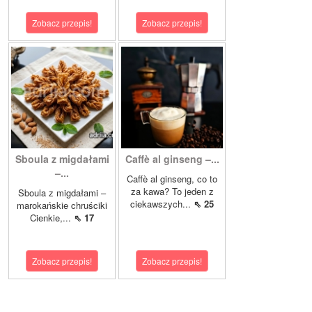
Zobacz przepis!
Zobacz przepis!
Sboula z migdałami
Caffè al ginseng –...
–...
Caffè al ginseng, co to
za kawa? To jeden z
Sboula z migdałami –
ciekawszych...
⇖ 25
marokańskie chruściki
Cienkie,...
⇖ 17
Zobacz przepis!
Zobacz przepis!