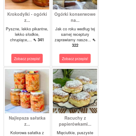
Krokodylki - ogórki
Ogórki konserwowe
z...
na...
Pyszne, lekko pikantne,
Jak co roku według tej
lekko słodkie,
samej receptury
chrupiące,...
⇖ 341
zaprawiamy nasze...
⇖
322
Zobacz przepis!
Zobacz przepis!
Najlepsza sałatka
Racuchy z
z...
papierówkami...
Kolorowa sałatka z
Mięciutkie, puszyste