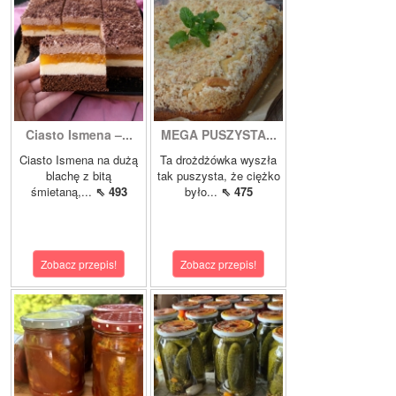
Ciasto Ismena –...
MEGA PUSZYSTA...
Ciasto Ismena na dużą
Ta drożdżówka wyszła
blachę z bitą
tak puszysta, że ciężko
śmietaną,...
⇖ 493
było...
⇖ 475
Zobacz przepis!
Zobacz przepis!