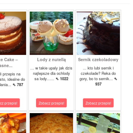
te Cake –
Lody z nutellą
Sernik czekoladowy
asne...
… w takie upaly jak dzis
... kto lubi sernik i
najlepsze dla ochlody
czekolade? Reka do
i przepis na
sa lody…...
⇖ 1022
gory, bo to sernik...
⇖
sto, idealne do
937
ania...
⇖ 787
cz przepis!
Zobacz przepis!
Zobacz przepis!