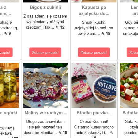
a z
Bigos z cukinii
Kapusta po
Le
m,...
azjatycku do...
ar
Z sąsiadami się czasem
wymieniamy różnymi
akacje
Smaki kuchni
Gdy te
rzeczami, tak...
⇖ 12
 beztroską,
azjatyckiej to coś, co
oknem r
...
⇖ 9
uwielbiam....
⇖ 19
smakuje 
zepis!
Zobacz przepis!
Zobacz przepis!
Zoba
e ogórki
Maliny w kruchym...
Słodka paczka...
Sałatk
.
Długo zastanawiałam
Cześć Kochani!
Sałatka
się jak nazwać ten
Ostatnio kurier mocno
czyl
rzyprawą
deser bo Monika...
⇖ 18
mnie zaskoczył i...
⇖
pomido
ciekawa
15