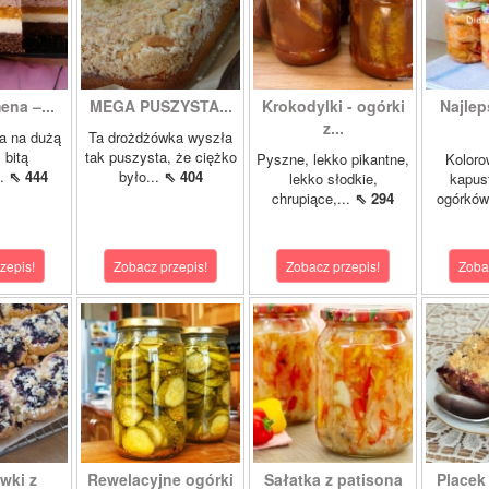
ena –...
MEGA PUSZYSTA...
Krokodylki - ogórki
Najlep
z...
a na dużą
Ta drożdżówka wyszła
 bitą
tak puszysta, że ciężko
Pyszne, lekko pikantne,
Koloro
..
⇖ 444
było...
⇖ 404
lekko słodkie,
kapust
chrupiące,...
⇖ 294
ogórków
zepis!
Zobacz przepis!
Zobacz przepis!
Zoba
wki z
Rewelacyjne ogórki
Sałatka z patisona
Placek