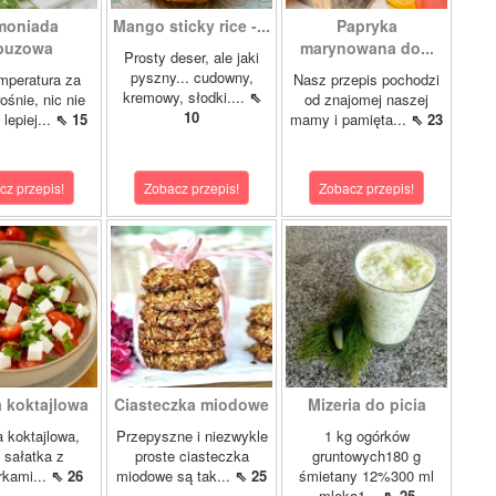
moniada
Mango sticky rice -...
Papryka
buzowa
marynowana do...
Prosty deser, ale jaki
pyszny... cudowny,
mperatura za
Nasz przepis pochodzi
kremowy, słodki....
⇖
ośnie, nic nie
od znajomej naszej
10
lepiej...
⇖ 15
mamy i pamięta...
⇖ 23
cz przepis!
Zobacz przepis!
Zobacz przepis!
a koktajlowa
Ciasteczka miodowe
Mizeria do picia
 koktajlowa,
Przepyszne i niezwykle
1 kg ogórków
i sałatka z
proste ciasteczka
gruntowych180 g
rkami...
⇖ 26
miodowe są tak...
⇖ 25
śmietany 12%300 ml
mleka1...
⇖ 25