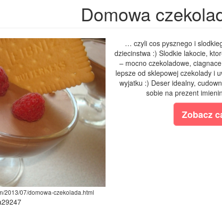
Domowa czekola
… czyli cos pysznego i slodkie
dziecinstwa :) Slodkie lakocie, k
– mocno czekoladowe, ciagnace i
lepsze od sklepowej czekolady i u
wyjatku :) Deser idealny, cudown
sobie na prezent imienin
Zobacz ca
com/2013/07/domowa-czekolada.html
ia29247