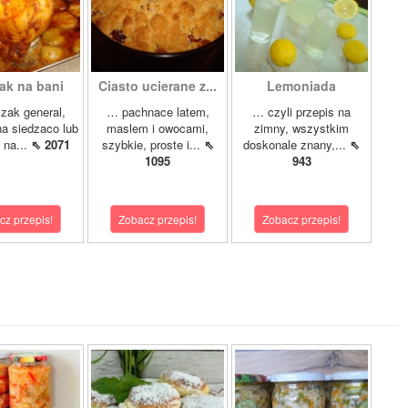
ak na bani
Ciasto ucierane z...
Lemoniada
zak general,
… pachnace latem,
… czyli przepis na
a siedzaco lub
maslem i owocami,
zimny, wszystkim
 na...
⇖ 2071
szybkie, proste i...
⇖
doskonale znany,...
⇖
1095
943
cz przepis!
Zobacz przepis!
Zobacz przepis!