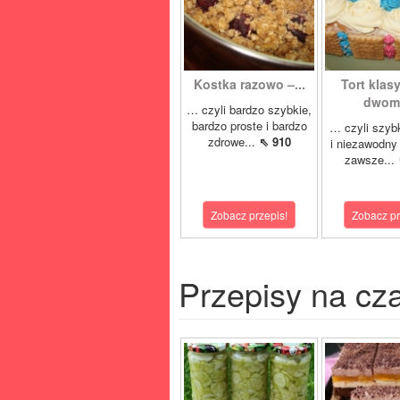
Kostka razowo –...
Tort klas
dwoma
… czyli bardzo szybkie,
bardzo proste i bardzo
… czyli szyb
zdrowe...
⇖ 910
i niezawodny 
zawsze...
Zobacz przepis!
Zobacz pr
Przepisy na cz