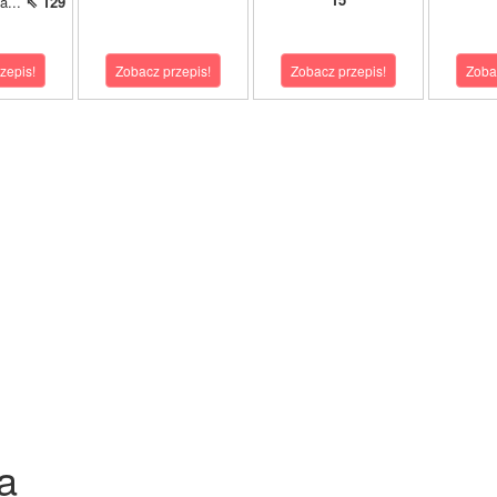
a...
⇖ 129
zepis!
Zobacz przepis!
Zobacz przepis!
Zoba
a