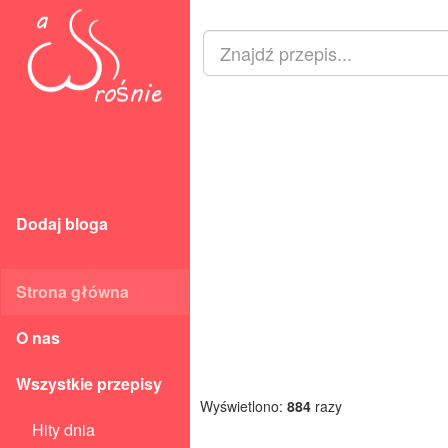
Dodaj bloga
Strona główna
O nas
Wszystkie przepisy
Wyświetlono:
884
razy
Hity dnia