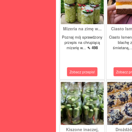
Mizeria na zimę w...
Ciasto Ism
Poznaj mój sprawdzony
Ciasto Ismen
przepis na chrupiącą
blachę z
mizerię w...
⇖ 498
śmietaną,.
Zobacz przepis!
Zobacz pr
Kiszone inaczej,
Drożdżó