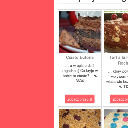
Ciasto Euforia
Tort a la 
Roch
… a w opisie dziś
zagadka ;) Co kryje w
… ktory pow
sobie to ciasto?...
⇖
wplywem c
3634
wlasciwie bez
⇖ 11
Zobacz przepis!
Zobacz pr