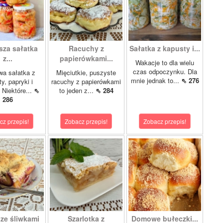
sza sałatka
Racuchy z
Sałatka z kapusty i...
z...
papierówkami...
Wakacje to dla wielu
czas odpoczynku. Dla
wa sałatka z
Mięciutkie, puszyste
mnie jednak to...
⇖ 276
y, papryki i
racuchy z papierówkami
 Niektóre...
⇖
to jeden z...
⇖ 284
286
cz przepis!
Zobacz przepis!
Zobacz przepis!
 ze śliwkami
Szarlotka z
Domowe bułeczki...