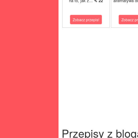
na to, jak z...
⇖ 22
alternatywa dl
Zobacz przepis!
Zobacz pr
Przepisy z blog