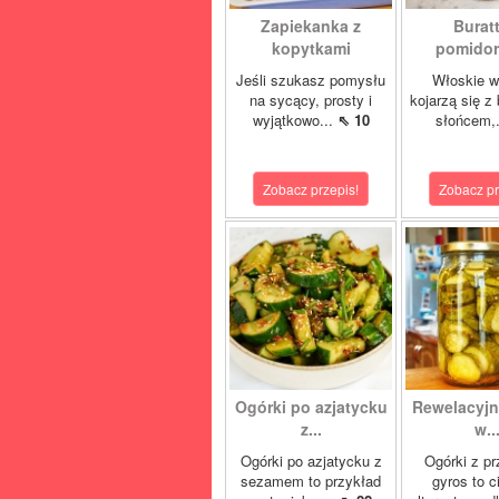
Zapiekanka z
Buratt
kopytkami
pomidore
Jeśli szukasz pomysłu
Włoskie w
na sycący, prosty i
kojarzą się z
wyjątkowo...
⇖ 10
słońcem,
Zobacz przepis!
Zobacz pr
Ogórki po azjatycku
Rewelacyjn
z...
w..
Ogórki po azjatycku z
Ogórki z p
sezamem to przykład
gyros to 