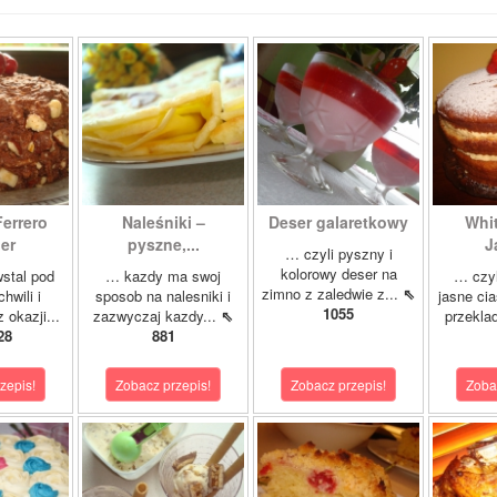
Ferrero
Naleśniki –
Deser galaretkowy
Whi
er
pyszne,...
J
… czyli pyszny i
kolorowy deser na
stal pod
… kazdy ma swoj
… czyl
zimno z zaledwie z...
⇖
hwili i
sposob na nalesniki i
jasne cia
1055
 okazji...
zazwyczaj kazdy...
⇖
przeklad
28
881
zepis!
Zobacz przepis!
Zobacz przepis!
Zoba