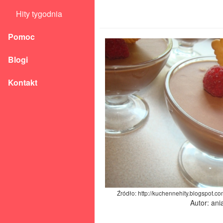
Hity tygodnia
Pomoc
Blogi
Kontakt
Źródło: http://kuchennehity.blogspot.
Autor: an