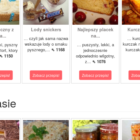
yczny z
Lody snickers
Najlepszy placek
Kurcz
...
na...
… czyli jak sama nazwa
… kurc
wskazuje lody o smaku
kurczak n
ki, pyszny
… puszysty, lekki, a
pysznego,...
⇖ 1168
kurczak
tort, ktory
jednoczesnie
⇖ 1150
odpowiednio wilgotny,
z...
⇖ 1076
zepis!
Zobacz przepis!
Zobacz przepis!
Zoba
asie