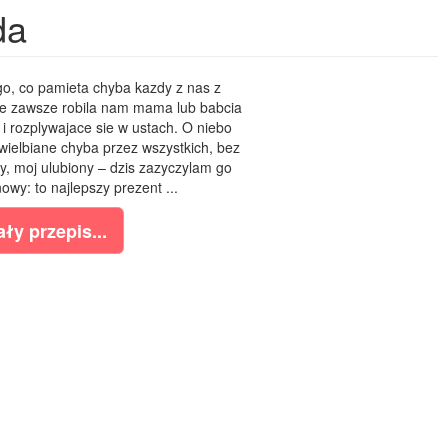
da
go, co pamieta chyba kazdy z nas z
tore zawsze robila nam mama lub babcia
 rozplywajace sie w ustach. O niebo
wielbiane chyba przez wszystkich, bez
y, moj ulubiony – dzis zazyczylam go
owy: to najlepszy prezent ...
ły przepis...