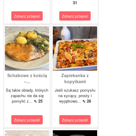
31
Zobacz przepis!
Zobacz przepis!
Schabowe z kością
Zapiekanka z
–...
kopytkami
Są takie obiady, których
Jeśli szukasz pomysłu
zapachu nie da się
na sycący, prosty i
pomylić z...
⇖ 25
wyjątkowo...
⇖ 26
Zobacz przepis!
Zobacz przepis!