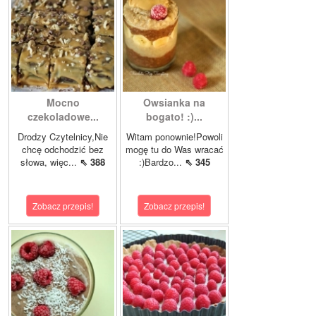
Mocno
Owsianka na
czekoladowe...
bogato! :)...
Drodzy Czytelnicy,Nie
Witam ponownie!Powoli
chcę odchodzić bez
mogę tu do Was wracać
słowa, więc...
⇖ 388
:)Bardzo...
⇖ 345
Zobacz przepis!
Zobacz przepis!