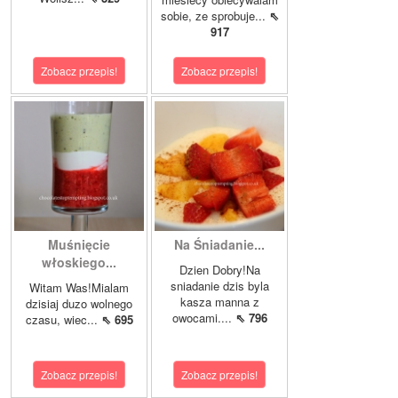
sobie, ze sprobuje...
⇖
917
Zobacz przepis!
Zobacz przepis!
Muśnięcie
Na Śniadanie...
włoskiego...
Dzien Dobry!Na
sniadanie dzis byla
Witam Was!Mialam
kasza manna z
dzisiaj duzo wolnego
owocami....
⇖ 796
czasu, wiec...
⇖ 695
Zobacz przepis!
Zobacz przepis!