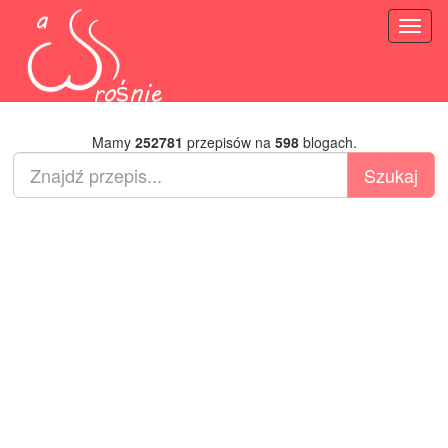
Toggl
naviga
Mamy
252781
przepisów na
598
blogach.