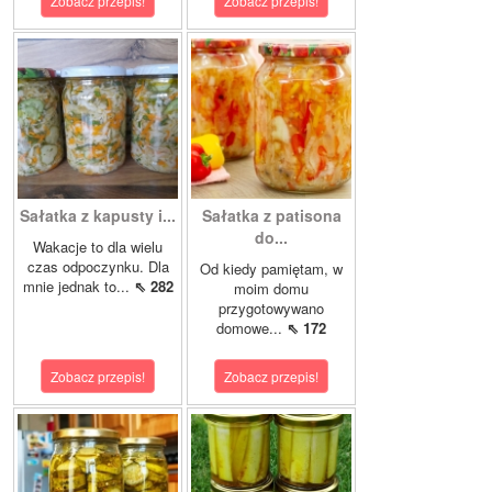
Zobacz przepis!
Zobacz przepis!
Sałatka z kapusty i...
Sałatka z patisona
do...
Wakacje to dla wielu
czas odpoczynku. Dla
Od kiedy pamiętam, w
mnie jednak to...
⇖ 282
moim domu
przygotowywano
domowe...
⇖ 172
Zobacz przepis!
Zobacz przepis!