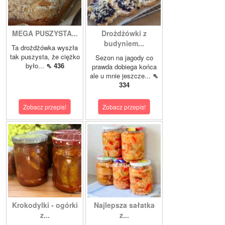
MEGA PUSZYSTA...
Drożdżówki z
budyniem...
Ta drożdżówka wyszła
tak puszysta, że ciężko
Sezon na jagody co
było...
⇖ 436
prawda dobiega końca
ale u mnie jeszcze...
⇖
334
Zobacz przepis!
Zobacz przepis!
Krokodylki - ogórki
Najlepsza sałatka
z...
z...