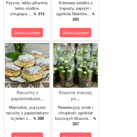
Pyszne, lekko pikantne,
Kolorowa sałatka z
lekko słodkie,
kapusty, papryki i
chrupiące,...
⇖ 314
ogórków Niektóre...
⇖
293
Zobacz przepis!
Zobacz przepis!
Racuchy z
Kiszone inaczej,
papierówkami...
po...
Mięciutkie, puszyste
Rewelacyjny smak i
racuchy z papierówkami
chrupkość ogórków
to jeden z...
⇖ 289
kiszonych.Musicie...
⇖
287