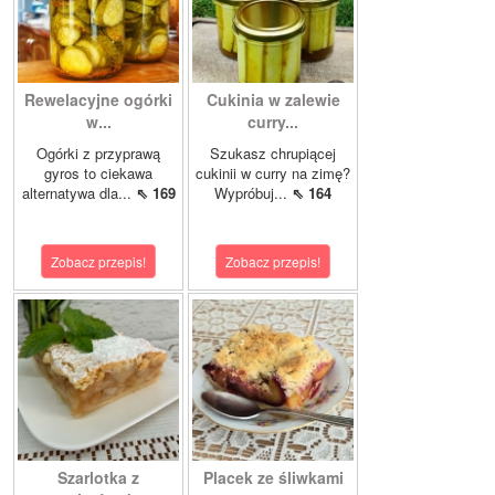
Rewelacyjne ogórki
Cukinia w zalewie
w...
curry...
Ogórki z przyprawą
Szukasz chrupiącej
gyros to ciekawa
cukinii w curry na zimę?
alternatywa dla...
⇖ 169
Wypróbuj...
⇖ 164
Zobacz przepis!
Zobacz przepis!
Szarlotka z
Placek ze śliwkami