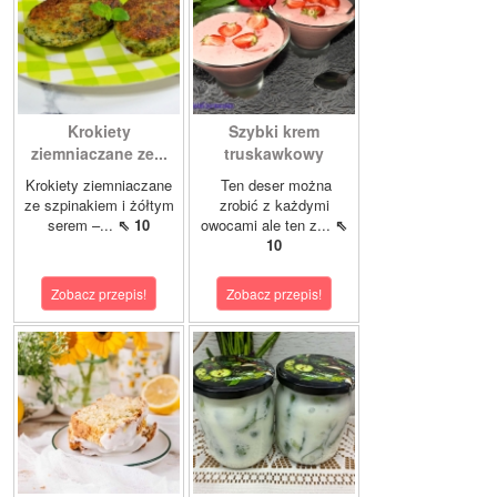
Krokiety
Szybki krem
ziemniaczane ze...
truskawkowy
Krokiety ziemniaczane
Ten deser można
ze szpinakiem i żółtym
zrobić z każdymi
serem –...
⇖ 10
owocami ale ten z...
⇖
10
Zobacz przepis!
Zobacz przepis!