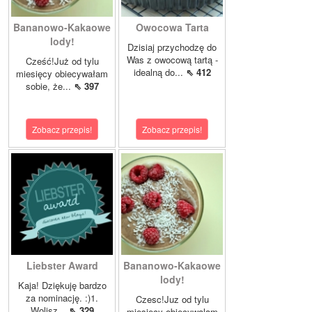
Bananowo-Kakaowe
Owocowa Tarta
lody!
Dzisiaj przychodzę do
Was z owocową tartą -
Cześć!Już od tylu
idealną do...
⇖ 412
miesięcy obiecywałam
sobie, że...
⇖ 397
Zobacz przepis!
Zobacz przepis!
Liebster Award
Bananowo-Kakaowe
lody!
Kaja! Dziękuję bardzo
za nominację. :)1.
Czesc!Juz od tylu
Wolisz...
⇖ 329
miesiecy obiecywalam