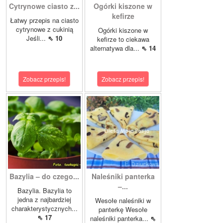
Cytrynowe ciasto z...
Ogórki kiszone w
kefirze
Łatwy przepis na ciasto
cytrynowe z cukinią
Ogórki kiszone w
Jeśli...
⇖ 10
kefirze to ciekawa
alternatywa dla...
⇖ 14
Zobacz przepis!
Zobacz przepis!
Bazylia – do czego...
Naleśniki panterka
–...
Bazylia. Bazylia to
jedna z najbardziej
Wesołe naleśniki w
charakterystycznych...
panterkę Wesołe
⇖ 17
naleśniki panterka...
⇖