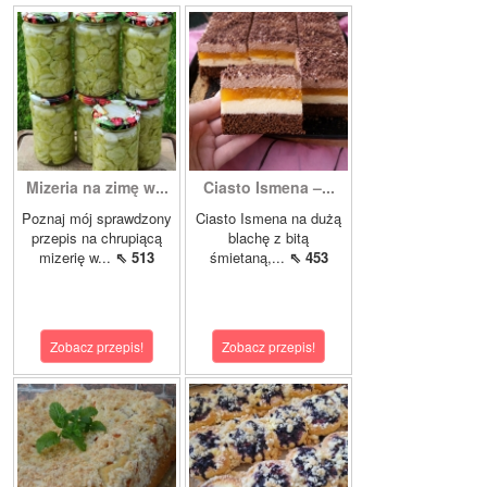
Mizeria na zimę w...
Ciasto Ismena –...
Poznaj mój sprawdzony
Ciasto Ismena na dużą
przepis na chrupiącą
blachę z bitą
mizerię w...
⇖ 513
śmietaną,...
⇖ 453
Zobacz przepis!
Zobacz przepis!