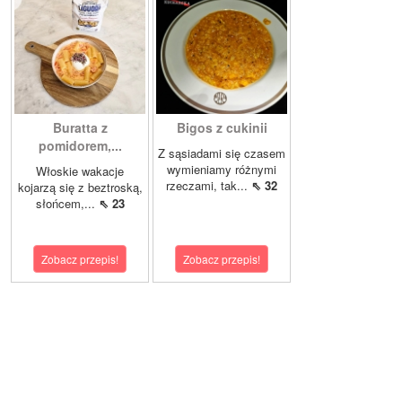
Buratta z
Bigos z cukinii
pomidorem,...
Z sąsiadami się czasem
wymieniamy różnymi
Włoskie wakacje
rzeczami, tak...
⇖ 32
kojarzą się z beztroską,
słońcem,...
⇖ 23
Zobacz przepis!
Zobacz przepis!