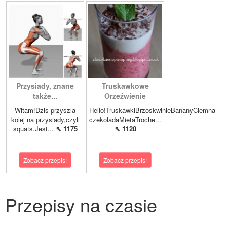
Przysiady, znane
Truskawkowe
także...
Orzeźwienie
Witam!Dzis przyszla
Hello!TruskawkiBrzoskwinieBananyCiemna
kolej na przysiady,czyli
czekoladaMietaTroche...
squats.Jest...
⇖ 1175
⇖ 1120
Zobacz przepis!
Zobacz przepis!
Przepisy na czasie