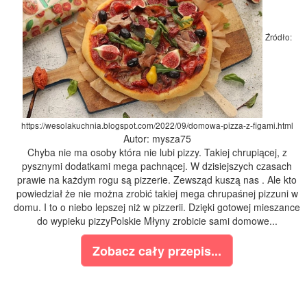
Źródło:
https://wesolakuchnia.blogspot.com/2022/09/domowa-pizza-z-figami.html
Autor: mysza75
Chyba nie ma osoby która nie lubi pizzy. Takiej chrupiącej, z
pysznymi dodatkami mega pachnącej. W dzisiejszych czasach
prawie na każdym rogu są pizzerie. Zewsząd kuszą nas . Ale kto
powiedział że nie można zrobić takiej mega chrupaśnej pizzuni w
domu. I to o niebo lepszej niż w pizzerii. Dzięki gotowej mieszance
do wypieku pizzyPolskie Młyny zrobicie sami domowe...
Zobacz cały przepis...