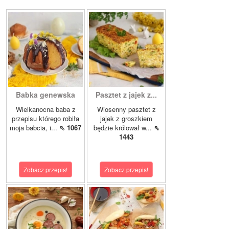
Babka genewska
Pasztet z jajek z...
Wielkanocna baba z
Wiosenny pasztet z
przepisu którego robiła
jajek z groszkiem
moja babcia, i...
⇖ 1067
będzie królował w...
⇖
1443
Zobacz przepis!
Zobacz przepis!