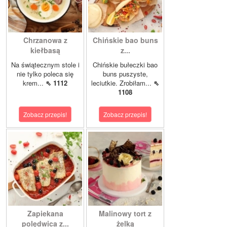
Chrzanowa z
Chińskie bao buns
kiełbasą
z...
Na świątecznym stole i
Chińskie bułeczki bao
nie tylko poleca się
buns puszyste,
krem...
⇖ 1112
leciutkie. Zrobiłam...
⇖
1108
Zobacz przepis!
Zobacz przepis!
Zapiekana
Malinowy tort z
polędwica z...
żelką