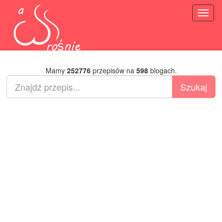
Toggl
naviga
Mamy
252776
przepisów na
598
blogach.