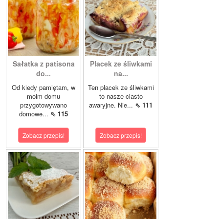
Sałatka z patisona
Placek ze śliwkami
do...
na...
Od kiedy pamiętam, w
Ten placek ze śliwkami
moim domu
to nasze ciasto
przygotowywano
awaryjne. Nie...
⇖ 111
domowe...
⇖ 115
Zobacz przepis!
Zobacz przepis!