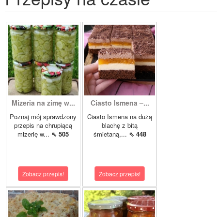
Mizeria na zimę w...
Ciasto Ismena –...
Poznaj mój sprawdzony
Ciasto Ismena na dużą
przepis na chrupiącą
blachę z bitą
mizerię w...
⇖ 505
śmietaną,...
⇖ 448
Zobacz przepis!
Zobacz przepis!