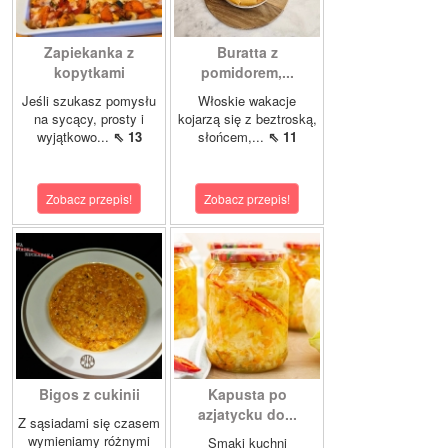
Zapiekanka z
Buratta z
kopytkami
pomidorem,...
Jeśli szukasz pomysłu
Włoskie wakacje
na sycący, prosty i
kojarzą się z beztroską,
wyjątkowo...
⇖ 13
słońcem,...
⇖ 11
Zobacz przepis!
Zobacz przepis!
Bigos z cukinii
Kapusta po
azjatycku do...
Z sąsiadami się czasem
wymieniamy różnymi
Smaki kuchni