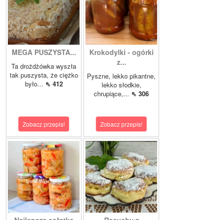
MEGA PUSZYSTA...
Krokodylki - ogórki
z...
Ta drożdżówka wyszła
tak puszysta, że ciężko
Pyszne, lekko pikantne,
było...
⇖ 412
lekko słodkie,
chrupiące,...
⇖ 306
Zobacz przepis!
Zobacz przepis!