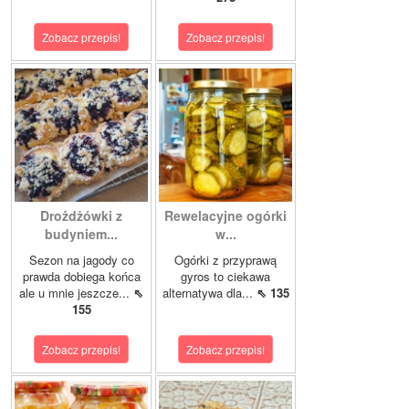
Zobacz przepis!
Zobacz przepis!
Drożdżówki z
Rewelacyjne ogórki
budyniem...
w...
Sezon na jagody co
Ogórki z przyprawą
prawda dobiega końca
gyros to ciekawa
ale u mnie jeszcze...
⇖
alternatywa dla...
⇖ 135
155
Zobacz przepis!
Zobacz przepis!