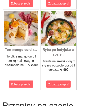
Zobacz przepis!
Zobacz przepis!
Tort mango curd z...
Ryba po indyjsku w
sosie...
Torcik z mango curd i
żelką malinową na
Orientalne smaki którym
biszkopcie na...
⇖ 2209
się nie oprzecie.Łosoś i
dorsz...
⇖ 992
Zobacz przepis!
Zobacz przepis!
Przepisy na czasie