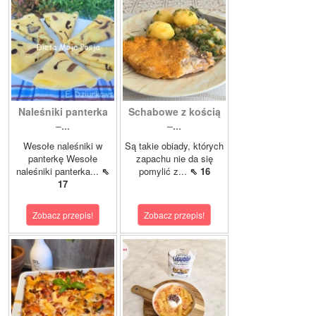
Naleśniki panterka
Schabowe z kością
–...
–...
Wesołe naleśniki w
Są takie obiady, których
panterkę Wesołe
zapachu nie da się
naleśniki panterka...
⇖
pomylić z...
⇖ 16
17
Zobacz przepis!
Zobacz przepis!