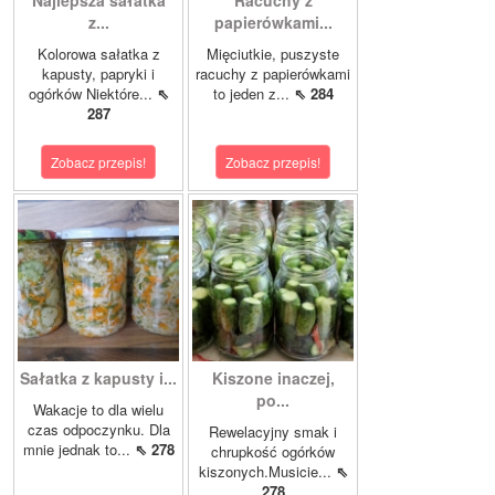
Najlepsza sałatka
Racuchy z
z...
papierówkami...
Kolorowa sałatka z
Mięciutkie, puszyste
kapusty, papryki i
racuchy z papierówkami
ogórków Niektóre...
⇖
to jeden z...
⇖ 284
287
Zobacz przepis!
Zobacz przepis!
Sałatka z kapusty i...
Kiszone inaczej,
po...
Wakacje to dla wielu
czas odpoczynku. Dla
Rewelacyjny smak i
mnie jednak to...
⇖ 278
chrupkość ogórków
kiszonych.Musicie...
⇖
278