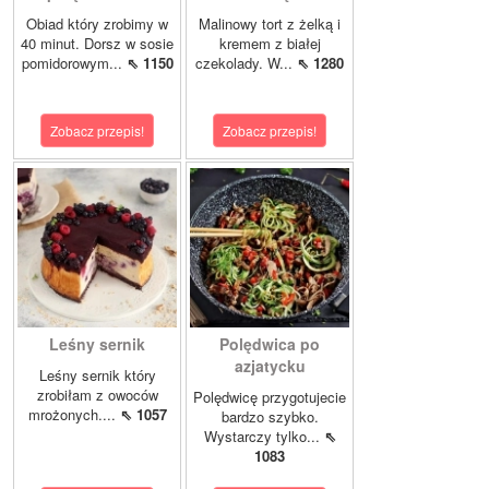
Obiad który zrobimy w
Malinowy tort z żelką i
40 minut. Dorsz w sosie
kremem z białej
pomidorowym...
⇖ 1150
czekolady. W...
⇖ 1280
Zobacz przepis!
Zobacz przepis!
Leśny sernik
Polędwica po
azjatycku
Leśny sernik który
zrobiłam z owoców
Polędwicę przygotujecie
mrożonych....
⇖ 1057
bardzo szybko.
Wystarczy tylko...
⇖
1083