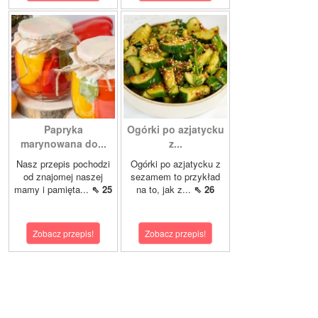
Papryka
Ogórki po azjatycku
marynowana do...
z...
Nasz przepis pochodzi
Ogórki po azjatycku z
od znajomej naszej
sezamem to przykład
mamy i pamięta...
⇖ 25
na to, jak z...
⇖ 26
Zobacz przepis!
Zobacz przepis!