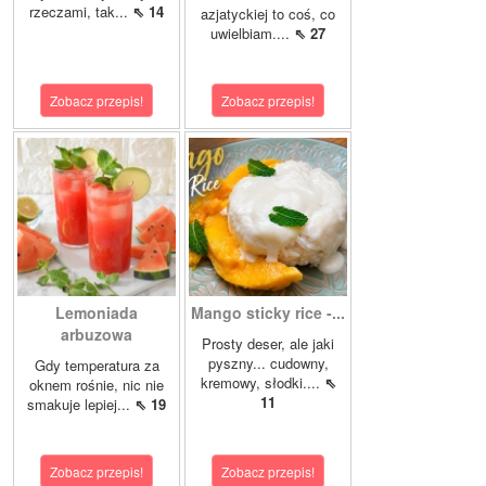
rzeczami, tak...
⇖ 14
azjatyckiej to coś, co
uwielbiam....
⇖ 27
Zobacz przepis!
Zobacz przepis!
Lemoniada
Mango sticky rice -...
arbuzowa
Prosty deser, ale jaki
pyszny... cudowny,
Gdy temperatura za
kremowy, słodki....
⇖
oknem rośnie, nic nie
11
smakuje lepiej...
⇖ 19
Zobacz przepis!
Zobacz przepis!