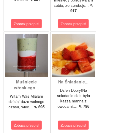
sobie, ze sprobuje...
⇖
917
Zobacz przepis!
Zobacz przepis!
Muśnięcie
Na Śniadanie...
włoskiego...
Dzien Dobry!Na
sniadanie dzis byla
Witam Was!Mialam
kasza manna z
dzisiaj duzo wolnego
owocami....
⇖ 796
czasu, wiec...
⇖ 695
Zobacz przepis!
Zobacz przepis!