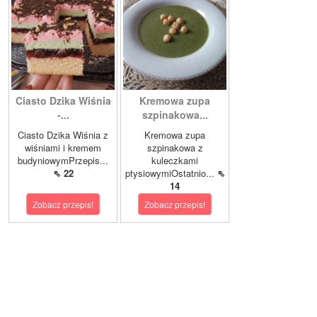
Ciasto Dzika Wiśnia
Kremowa zupa
-...
szpinakowa...
Ciasto Dzika Wiśnia z
Kremowa zupa
wiśniami i kremem
szpinakowa z
budyniowymPrzepis...
kuleczkami
⇖ 22
ptysiowymiOstatnio...
⇖
14
Zobacz przepis!
Zobacz przepis!