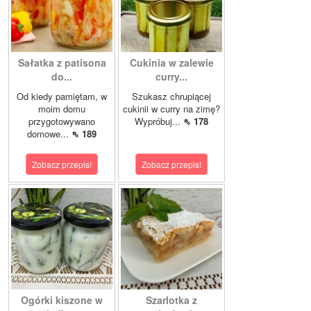
Sałatka z patisona
Cukinia w zalewie
do...
curry...
Od kiedy pamiętam, w
Szukasz chrupiącej
moim domu
cukinii w curry na zimę?
przygotowywano
Wypróbuj...
⇖ 178
domowe...
⇖ 189
Zobacz przepis!
Zobacz przepis!
Ogórki kiszone w
Szarlotka z