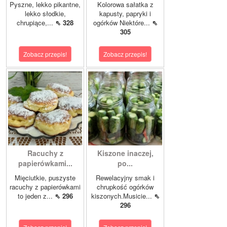
Pyszne, lekko pikantne,
Kolorowa sałatka z
lekko słodkie,
kapusty, papryki i
chrupiące,...
⇖ 328
ogórków Niektóre...
⇖
305
Zobacz przepis!
Zobacz przepis!
Racuchy z
Kiszone inaczej,
papierówkami...
po...
Mięciutkie, puszyste
Rewelacyjny smak i
racuchy z papierówkami
chrupkość ogórków
to jeden z...
⇖ 296
kiszonych.Musicie...
⇖
296