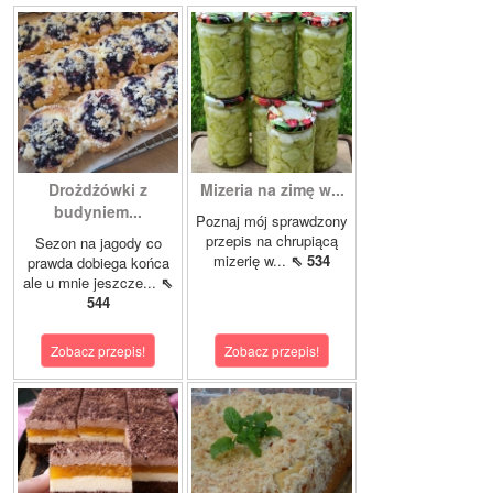
Drożdżówki z
Mizeria na zimę w...
budyniem...
Poznaj mój sprawdzony
przepis na chrupiącą
Sezon na jagody co
mizerię w...
⇖ 534
prawda dobiega końca
ale u mnie jeszcze...
⇖
544
Zobacz przepis!
Zobacz przepis!