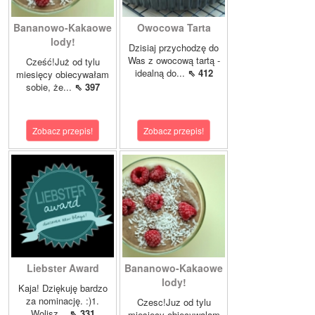
Bananowo-Kakaowe
Owocowa Tarta
lody!
Dzisiaj przychodzę do
Was z owocową tartą -
Cześć!Już od tylu
idealną do...
⇖ 412
miesięcy obiecywałam
sobie, że...
⇖ 397
Zobacz przepis!
Zobacz przepis!
Liebster Award
Bananowo-Kakaowe
lody!
Kaja! Dziękuję bardzo
za nominację. :)1.
Czesc!Juz od tylu
Wolisz...
⇖ 331
miesiecy obiecywalam