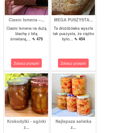
Ciasto Ismena –...
MEGA PUSZYSTA...
Ciasto Ismena na dużą
Ta drożdżówka wyszła
blachę z bitą
tak puszysta, że ciężko
śmietaną,...
⇖ 475
było...
⇖ 454
Zobacz przepis!
Zobacz przepis!
Krokodylki - ogórki
Najlepsza sałatka
z...
z...