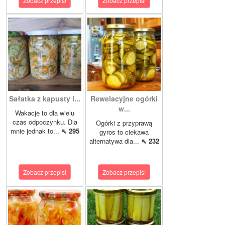
Zobacz przepis!
Zobacz przepis!
Sałatka z kapusty i...
Rewelacyjne ogórki
w...
Wakacje to dla wielu
czas odpoczynku. Dla
Ogórki z przyprawą
mnie jednak to...
⇖ 295
gyros to ciekawa
alternatywa dla...
⇖ 232
Zobacz przepis!
Zobacz przepis!