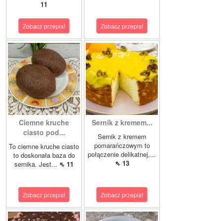
11
Zobacz przepis!
Zobacz przepis!
Ciemne kruche
Sernik z kremem...
ciasto pod...
Sernik z kremem
pomarańczowym to
To ciemne kruche ciasto
połączenie delikatnej,...
to doskonała baza do
⇖ 13
sernika. Jest...
⇖ 11
Zobacz przepis!
Zobacz przepis!