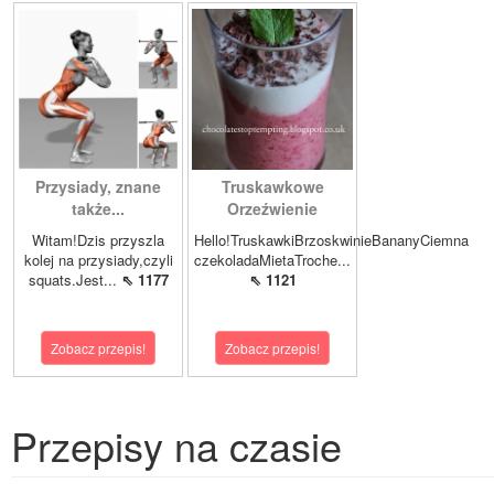
Przysiady, znane
Truskawkowe
także...
Orzeźwienie
Witam!Dzis przyszla
Hello!TruskawkiBrzoskwinieBananyCiemna
kolej na przysiady,czyli
czekoladaMietaTroche...
squats.Jest...
⇖ 1177
⇖ 1121
Zobacz przepis!
Zobacz przepis!
Przepisy na czasie