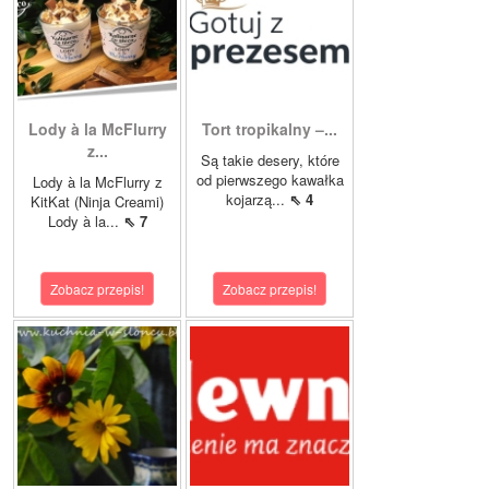
Lody à la McFlurry
Tort tropikalny –...
z...
Są takie desery, które
od pierwszego kawałka
Lody à la McFlurry z
kojarzą...
⇖ 4
KitKat (Ninja Creami)
Lody à la...
⇖ 7
Zobacz przepis!
Zobacz przepis!