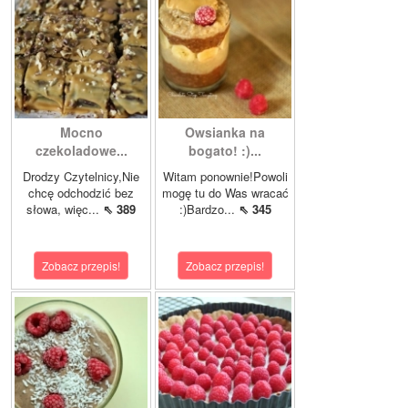
Mocno
Owsianka na
czekoladowe...
bogato! :)...
Drodzy Czytelnicy,Nie
Witam ponownie!Powoli
chcę odchodzić bez
mogę tu do Was wracać
słowa, więc...
⇖ 389
:)Bardzo...
⇖ 345
Zobacz przepis!
Zobacz przepis!