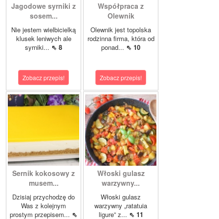
Jagodowe syrniki z
Współpraca z
sosem...
Olewnik
Nie jestem wielbicielką
Olewnik jest topolska
klusek leniwych ale
rodzinna firma, która od
syrniki...
⇖ 8
ponad...
⇖ 10
Zobacz przepis!
Zobacz przepis!
Sernik kokosowy z
Włoski gulasz
musem...
warzywny...
Dzisiaj przychodzę do
Włoski gulasz
Was z kolejnym
warzywny „ratatuia
prostym przepisem...
⇖
ligure” z...
⇖ 11