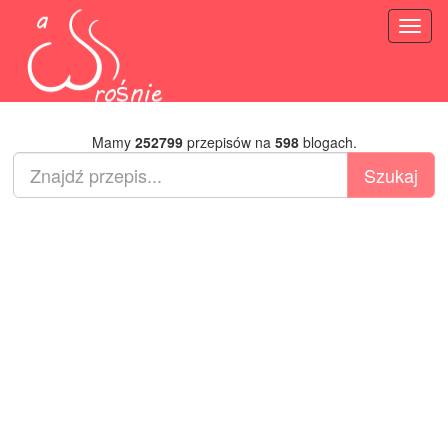
Toggl
naviga
Mamy
252799
przepisów na
598
blogach.