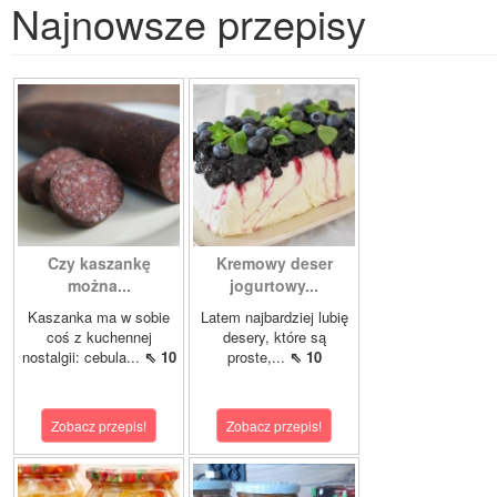
Najnowsze przepisy
Czy kaszankę
Kremowy deser
można...
jogurtowy...
Kaszanka ma w sobie
Latem najbardziej lubię
coś z kuchennej
desery, które są
nostalgii: cebula...
⇖ 10
proste,...
⇖ 10
Zobacz przepis!
Zobacz przepis!