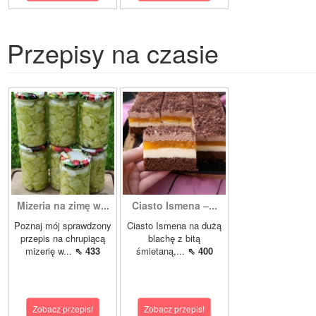
Przepisy na czasie
Mizeria na zimę w...
Ciasto Ismena –...
Poznaj mój sprawdzony
Ciasto Ismena na dużą
przepis na chrupiącą
blachę z bitą
mizerię w...
⇖ 433
śmietaną,...
⇖ 400
Zobacz przepis!
Zobacz przepis!