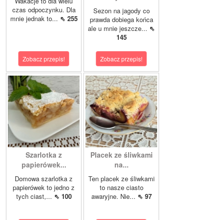
Wakacje to dla wielu
czas odpoczynku. Dla
Sezon na jagody co
mnie jednak to...
⇖ 255
prawda dobiega końca
ale u mnie jeszcze...
⇖
145
Zobacz przepis!
Zobacz przepis!
Szarlotka z
Placek ze śliwkami
papierówek...
na...
Domowa szarlotka z
Ten placek ze śliwkami
papierówek to jedno z
to nasze ciasto
tych ciast,...
⇖ 100
awaryjne. Nie...
⇖ 97