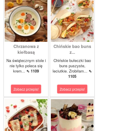
Chrzanowa z
Chińskie bao buns
kiełbasą
z...
Na świątecznym stole i
Chińskie bułeczki bao
nie tylko poleca się
buns puszyste,
krem...
⇖ 1109
leciutkie. Zrobiłam...
⇖
1105
Zobacz przepis!
Zobacz przepis!