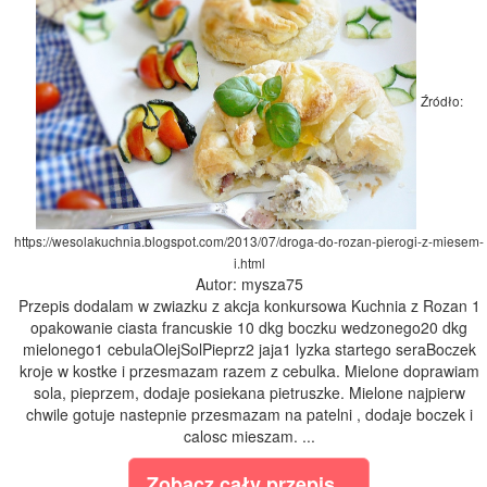
Źródło:
https://wesolakuchnia.blogspot.com/2013/07/droga-do-rozan-pierogi-z-miesem-
i.html
Autor: mysza75
Przepis dodalam w zwiazku z akcja konkursowa Kuchnia z Rozan 1
opakowanie ciasta francuskie 10 dkg boczku wedzonego20 dkg
mielonego1 cebulaOlejSolPieprz2 jaja1 lyzka startego seraBoczek
kroje w kostke i przesmazam razem z cebulka. Mielone doprawiam
sola, pieprzem, dodaje posiekana pietruszke. Mielone najpierw
chwile gotuje nastepnie przesmazam na patelni , dodaje boczek i
calosc mieszam. ...
Zobacz cały przepis...