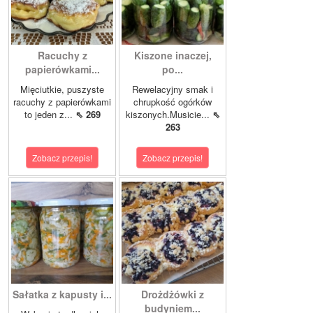
Racuchy z
Kiszone inaczej,
papierówkami...
po...
Mięciutkie, puszyste
Rewelacyjny smak i
racuchy z papierówkami
chrupkość ogórków
to jeden z...
⇖ 269
kiszonych.Musicie...
⇖
263
Zobacz przepis!
Zobacz przepis!
Sałatka z kapusty i...
Drożdżówki z
budyniem...