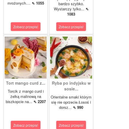
mrożonych....
⇖ 1055
bardzo szybko.
Wystarczy tylko...
⇖
1083
Zobacz przepis!
Zobacz przepis!
Tort mango curd z...
Ryba po indyjsku w
sosie...
Torcik z mango curd i
żelką malinową na
Orientalne smaki którym
biszkopcie na...
⇖ 2207
się nie oprzecie.Łosoś i
dorsz...
⇖ 990
Zobacz przepis!
Zobacz przepis!