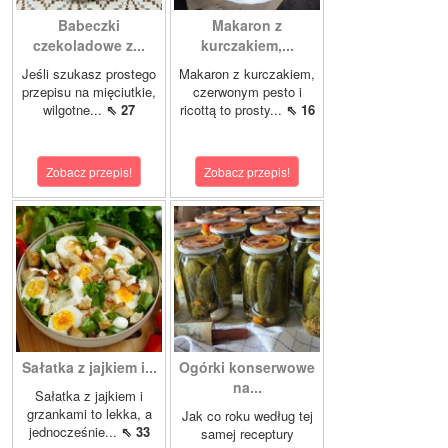
Babeczki
Makaron z
czekoladowe z...
kurczakiem,...
Jeśli szukasz prostego
Makaron z kurczakiem,
przepisu na mięciutkie,
czerwonym pesto i
wilgotne...
⇖ 27
ricottą to prosty...
⇖ 16
Zobacz przepis!
Zobacz przepis!
Sałatka z jajkiem i...
Ogórki konserwowe
na...
Sałatka z jajkiem i
grzankami to lekka, a
Jak co roku według tej
jednocześnie...
⇖ 33
samej receptury