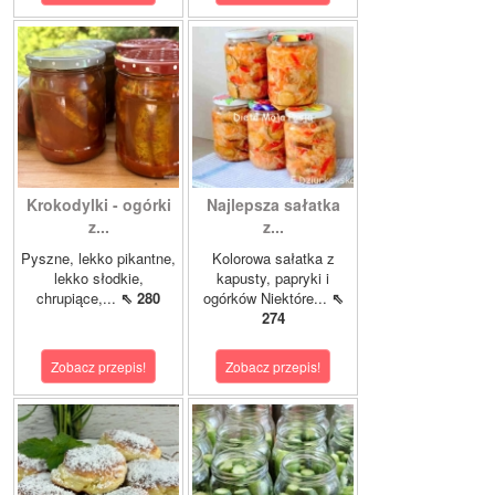
Krokodylki - ogórki
Najlepsza sałatka
z...
z...
Pyszne, lekko pikantne,
Kolorowa sałatka z
lekko słodkie,
kapusty, papryki i
chrupiące,...
⇖ 280
ogórków Niektóre...
⇖
274
Zobacz przepis!
Zobacz przepis!