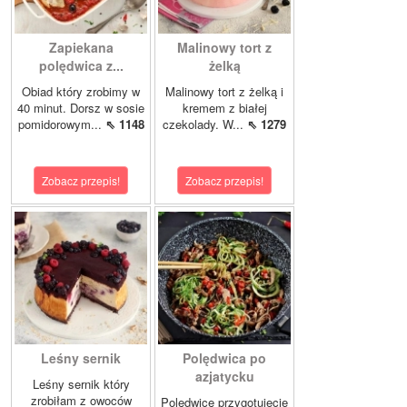
Zapiekana
Malinowy tort z
polędwica z...
żelką
Obiad który zrobimy w
Malinowy tort z żelką i
40 minut. Dorsz w sosie
kremem z białej
pomidorowym...
⇖ 1148
czekolady. W...
⇖ 1279
Zobacz przepis!
Zobacz przepis!
Leśny sernik
Polędwica po
azjatycku
Leśny sernik który
zrobiłam z owoców
Polędwicę przygotujecie