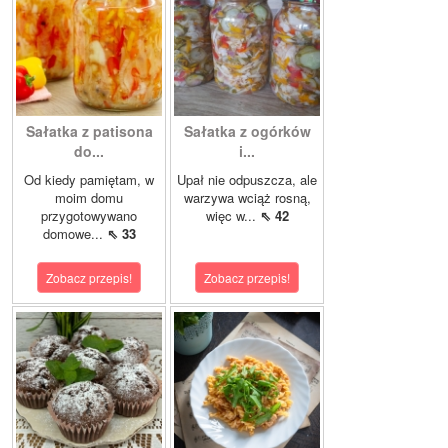
Sałatka z patisona
Sałatka z ogórków
do...
i...
Od kiedy pamiętam, w
Upał nie odpuszcza, ale
moim domu
warzywa wciąż rosną,
przygotowywano
więc w...
⇖ 42
domowe...
⇖ 33
Zobacz przepis!
Zobacz przepis!