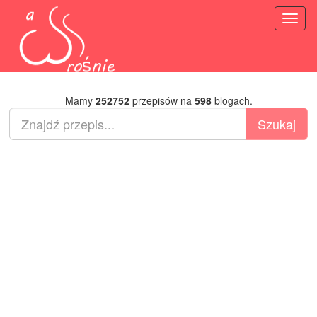
Toggl
naviga
Mamy
252752
przepisów na
598
blogach.