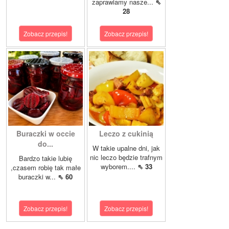
zaprawiamy nasze...
⇖
28
Zobacz przepis!
Zobacz przepis!
Buraczki w occie
Leczo z cukinią
do...
W takie upalne dni, jak
nic leczo będzie trafnym
Bardzo takie lubię
wyborem....
⇖ 33
,czasem robię tak małe
buraczki w...
⇖ 60
Zobacz przepis!
Zobacz przepis!