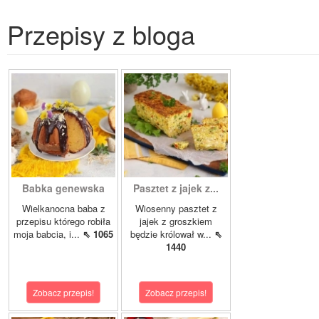
Przepisy z bloga
Babka genewska
Pasztet z jajek z...
Wielkanocna baba z
Wiosenny pasztet z
przepisu którego robiła
jajek z groszkiem
moja babcia, i...
⇖ 1065
będzie królował w...
⇖
1440
Zobacz przepis!
Zobacz przepis!