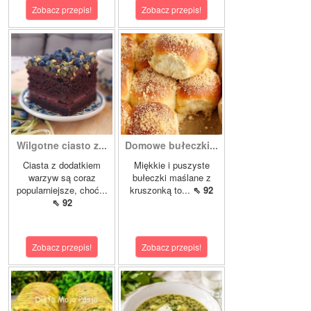
Zobacz przepis!
Zobacz przepis!
Wilgotne ciasto z...
Domowe bułeczki...
Ciasta z dodatkiem
Miękkie i puszyste
warzyw są coraz
bułeczki maślane z
popularniejsze, choć...
kruszonką to...
⇖ 92
⇖ 92
Zobacz przepis!
Zobacz przepis!