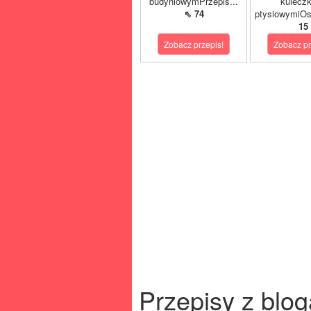
budyniowymPrzepis...
kulecz
⇖ 74
ptysiowymiOst
15
Zobacz przepis!
Zobacz pr
Przepisy z blog