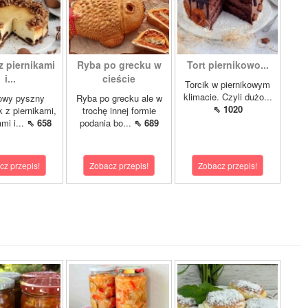
z piernikami
Ryba po grecku w
Tort piernikowo...
i...
cieście
Torcik w piernikowym
klimacie. Czyli dużo...
owy pyszny
Ryba po grecku ale w
⇖ 1020
k z piernikami,
trochę innej formie
mi i...
⇖ 658
podania bo...
⇖ 689
cz przepis!
Zobacz przepis!
Zobacz przepis!