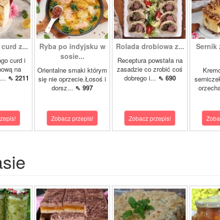
curd z...
Ryba po indyjsku w
Rolada drobiowa z...
Sernik 
sosie...
go curd i
Receptura powstała na
nową na
zasadzie co zrobić coś
Orientalne smaki którym
Krem
...
⇖ 2211
dobrego i...
⇖ 690
się nie oprzecie.Łosoś i
sernicze
dorsz...
⇖ 997
orzecha
zepis!
Zobacz przepis!
Zobacz przepis!
Zoba
asie