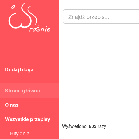
Dodaj bloga
Strona główna
O nas
Wszystkie przepisy
Wyświetlono:
803
razy
Hity dnia