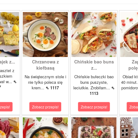
ajek z...
Chrzanowa z
Chińskie bao buns
Za
kiełbasą
z...
polę
asztet z
oszkiem
Na świątecznym stole i
Chińskie bułeczki bao
Obiad kt
wał w...
⇖
nie tylko poleca się
buns puszyste,
40 minut.
7
krem...
⇖ 1117
leciutkie. Zrobiłam...
⇖
pomidor
1113
zepis!
Zobacz przepis!
Zobacz przepis!
Zoba