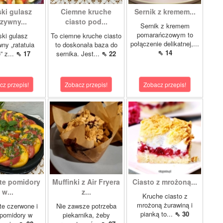
ki gulasz
Ciemne kruche
Sernik z kremem...
zywny...
ciasto pod...
Sernik z kremem
pomarańczowym to
ki gulasz
To ciemne kruche ciasto
połączenie delikatnej,...
ny „ratatuia
to doskonała baza do
⇖ 14
e” z...
⇖ 17
sernika. Jest...
⇖ 22
cz przepis!
Zobacz przepis!
Zobacz przepis!
te pomidory
Muffinki z Air Fryera
Ciasto z mrożoną...
w...
z...
Kruche ciasto z
mrożoną żurawiną i
e czerwone i
Nie zawsze potrzeba
pianką to...
⇖ 30
 pomidory w
piekarnika, żeby