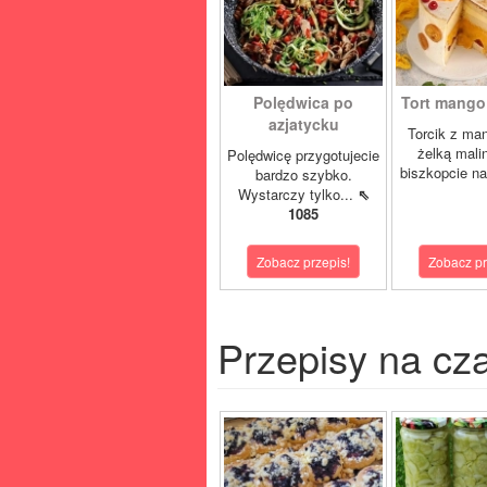
Polędwica po
Tort mango 
azjatycku
Torcik z man
żelką mali
Polędwicę przygotujecie
biszkopcie na
bardzo szybko.
Wystarczy tylko...
⇖
1085
Zobacz przepis!
Zobacz pr
Przepisy na cz