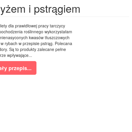
yżem i pstrągiem
ty dla prawidłowej pracy tarczycy
 pochodzenia roślinnego wykorzystałam
elonienasyconych kwasów tłuszczowych
w rybach w przepisie pstrąg. Polecana
idory. Są to produkty zalecane pełne
rze wpływające...
ły przepis...