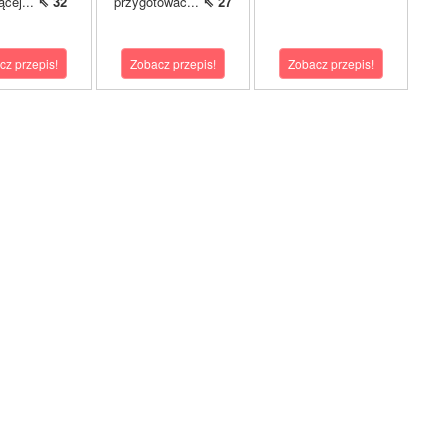
ącej...
⇖ 32
przygotować...
⇖ 27
cz przepis!
Zobacz przepis!
Zobacz przepis!