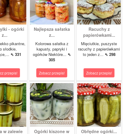
lki - ogórki
Najlepsza sałatka
Racuchy z
z...
z...
papierówkami...
ekko pikantne,
Kolorowa sałatka z
Mięciutkie, puszyste
o słodkie,
kapusty, papryki i
racuchy z papierówkami
ce,...
⇖ 331
ogórków Niektóre...
⇖
to jeden z...
⇖ 298
305
cz przepis!
Zobacz przepis!
Zobacz przepis!
a w zalewie
Ogórki kiszone w
Obłędne ogórki...