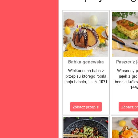
Babka genewska
Pasztet z j
Wielkanocna baba z
Wiosenny p
przepisu którego robiła
jajek z gr
moja babcia, i...
⇖ 1071
będzie królo
144
Zobacz przepis!
Zobacz pr