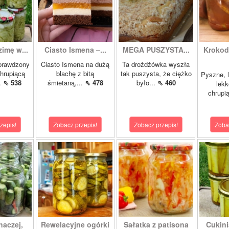
zimę w...
Ciasto Ismena –...
MEGA PUSZYSTA...
Krokody
prawdzony
Ciasto Ismena na dużą
Ta drożdżówka wyszła
chrupiącą
blachę z bitą
tak puszysta, że ciężko
Pyszne, l
..
⇖ 538
śmietaną,...
⇖ 478
było...
⇖ 460
lekk
chrupią
zepis!
Zobacz przepis!
Zobacz przepis!
Zoba
naczej,
Rewelacyjne ogórki
Sałatka z patisona
Cukini