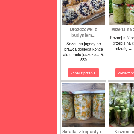
Drożdżówki z
Mizeria na 
budyniem...
Poznaj mój s
przepis na 
Sezon na jagody co
mizerię w.
prawda dobiega końca
ale u mnie jeszcze...
⇖
559
Zobacz przepis!
Zobacz pr
Sałatka z kapusty i...
Kiszone i