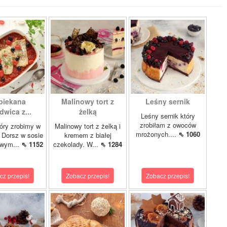
piekana
Malinowy tort z
Leśny sernik
dwica z...
żelką
Leśny sernik który
zrobiłam z owoców
óry zrobimy w
Malinowy tort z żelką i
mrożonych....
⇖ 1060
 Dorsz w sosie
kremem z białej
owym...
⇖ 1152
czekolady. W...
⇖ 1284
cz przepis!
Zobacz przepis!
Zobacz przepis!