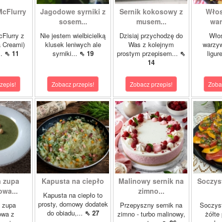
McFlurry
Jagodowe syrniki z
Sernik kokosowy z
Włos
sosem...
musem...
war
cFlurry z
Nie jestem wielbicielką
Dzisiaj przychodzę do
Włos
a Creami)
klusek leniwych ale
Was z kolejnym
warzyw
..
⇖ 11
syrniki...
⇖ 19
prostym przepisem...
⇖
ligur
14
zepis!
Zobacz przepis!
Zobacz przepis!
Zoba
 zupa
Kapusta na ciepło
Malinowy sernik na
Soczys
wa...
zimno...
Kapusta na ciepło to
prosty, domowy dodatek
 zupa
Przepyszny sernik na
Soczyst
do obiadu,...
⇖ 27
owa z
zimno - turbo malinowy,
żółte