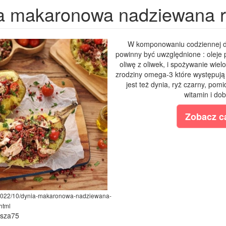
a makaronowa nadziewana r
W komponowaniu codziennej die
powinny być uwzględnione : oleje
oliwę z oliwek, i spożywanie wi
zrodziny omega-3 które występują 
jest też dynia, ryż czarny, pom
witamin i dob
Zobacz ca
m/2022/10/dynia-makaronowa-nadziewana-
html
ysza75