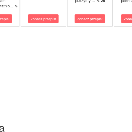
kami
puszysty,...
⇖ 26
pachn
atnio...
⇖
zepis!
Zobacz przepis!
Zobacz przepis!
Zoba
a