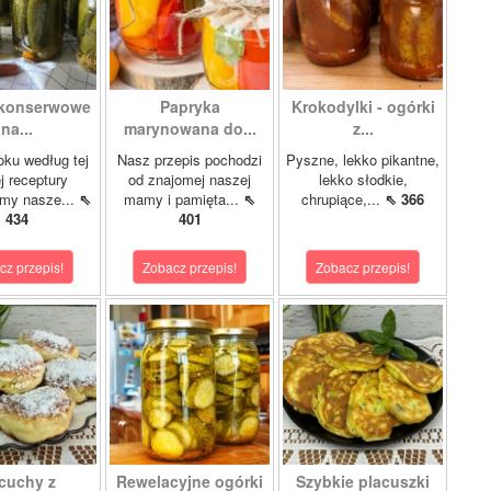
 konserwowe
Papryka
Krokodylki - ogórki
na...
marynowana do...
z...
oku według tej
Nasz przepis pochodzi
Pyszne, lekko pikantne,
 receptury
od znajomej naszej
lekko słodkie,
my nasze...
⇖
mamy i pamięta...
⇖
chrupiące,...
⇖ 366
434
401
cz przepis!
Zobacz przepis!
Zobacz przepis!
cuchy z
Rewelacyjne ogórki
Szybkie placuszki