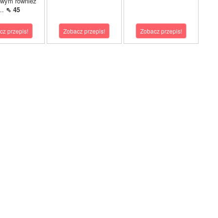
owym również
...
⇖ 45
cz przepis!
Zobacz przepis!
Zobacz przepis!