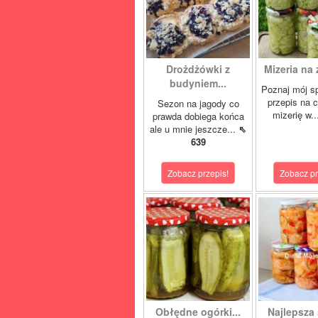
Drożdżówki z
Mizeria na 
budyniem...
Poznaj mój s
przepis na 
Sezon na jagody co
mizerię w.
prawda dobiega końca
ale u mnie jeszcze...
⇖
639
Zobacz przepis!
Zobacz pr
Obłędne ogórki...
Najlepsza 