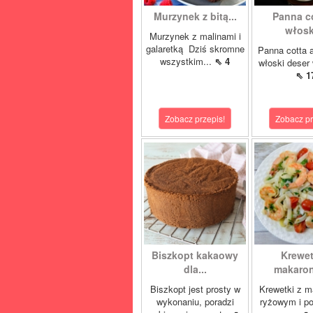
Murzynek z bitą...
Panna co
włoski
Murzynek z malinami i
galaretką Dziś skromne
Panna cotta 
wszystkim...
⇖ 4
włoski deser 
⇖ 1
Zobacz przepis!
Zobacz pr
Biszkopt kakaowy
Krewet
dla...
makaron
Biszkopt jest prosty w
Krewetki z 
wykonaniu, poradzi
ryżowym i p