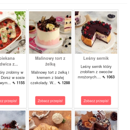
piekana
Malinowy tort z
Leśny sernik
dwica z...
żelką
Leśny sernik który
zrobiłam z owoców
óry zrobimy w
Malinowy tort z żelką i
mrożonych....
⇖ 1063
 Dorsz w sosie
kremem z białej
owym...
⇖ 1155
czekolady. W...
⇖ 1288
cz przepis!
Zobacz przepis!
Zobacz przepis!