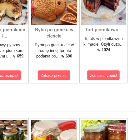
z piernikami
Ryba po grecku w
Tort piernikowo...
i...
cieście
Torcik w piernikowym
klimacie. Czyli dużo...
owy pyszny
Ryba po grecku ale w
⇖ 1024
k z piernikami,
trochę innej formie
mi i...
⇖ 659
podania bo...
⇖ 690
cz przepis!
Zobacz przepis!
Zobacz przepis!