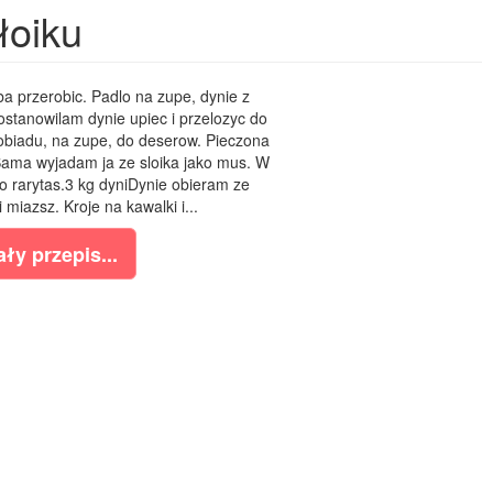
łoiku
a przerobic. Padlo na zupe, dynie z
ostanowilam dynie upiec i przelozyc do
obiadu, na zupe, do deserow. Pieczona
 Sama wyjadam ja ze sloika jako mus. W
o rarytas.3 kg dyniDynie obieram ze
 miazsz. Kroje na kawalki i...
ły przepis...