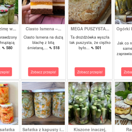
zimę w...
Ciasto Ismena –...
MEGA PUSZYSTA...
Ogórki
prawdzony
Ciasto Ismena na dużą
Ta drożdżówka wyszła
chrupiącą
blachę z bitą
tak puszysta, że ciężko
Jak co r
..
⇖ 580
śmietaną,...
⇖ 518
było...
⇖ 501
samej
zaprawia
zepis!
Zobacz przepis!
Zobacz przepis!
Zoba
sałatka
Sałatka z kapusty i...
Kiszone inaczej,
Ra