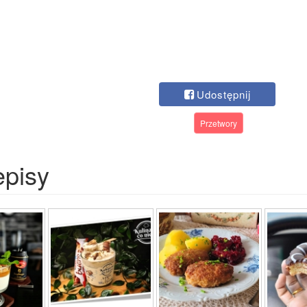
Udostępnij
Przetwory
episy