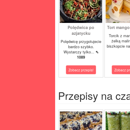
Polędwica po
Tort mango 
azjatycku
Torcik z man
żelką mali
Polędwicę przygotujecie
biszkopcie na
bardzo szybko.
Wystarczy tylko...
⇖
1089
Zobacz przepis!
Zobacz pr
Przepisy na cz