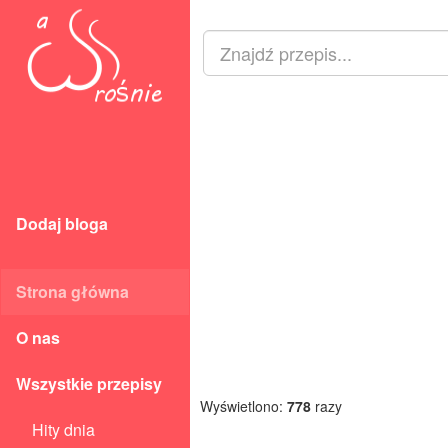
Dodaj bloga
Strona główna
O nas
Wszystkie przepisy
Wyświetlono:
778
razy
Hity dnia