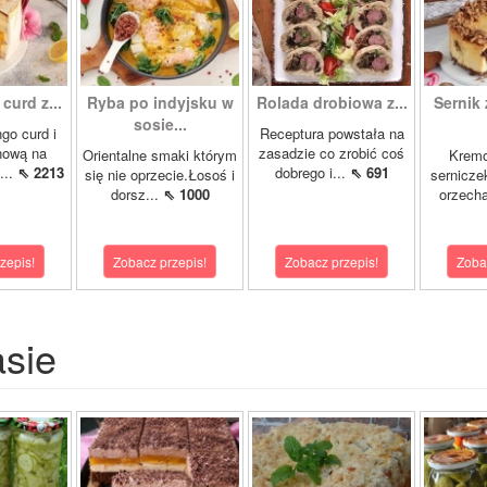
curd z...
Ryba po indyjsku w
Rolada drobiowa z...
Sernik 
sosie...
go curd i
Receptura powstała na
nową na
zasadzie co zrobić coś
Orientalne smaki którym
Krem
...
⇖ 2213
dobrego i...
⇖ 691
się nie oprzecie.Łosoś i
sernicze
dorsz...
⇖ 1000
orzecha
zepis!
Zobacz przepis!
Zobacz przepis!
Zoba
asie