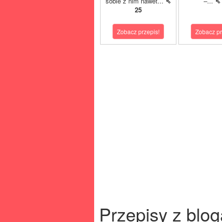
sobie z nim nawet...
⇖
–...
⇖
25
Zobacz przepis!
Zobacz pr
Przepisy z blog