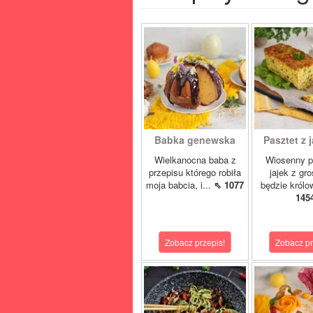
Babka genewska
Pasztet z j
Wielkanocna baba z
Wiosenny p
przepisu którego robiła
jajek z gr
moja babcia, i...
⇖ 1077
będzie królo
145
Zobacz przepis!
Zobacz pr