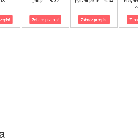
 18
„ratuje”...
⇖ 32
pyszna jak ta...
⇖ 33
budyni
o
zepis!
Zobacz przepis!
Zobacz przepis!
Zoba
a