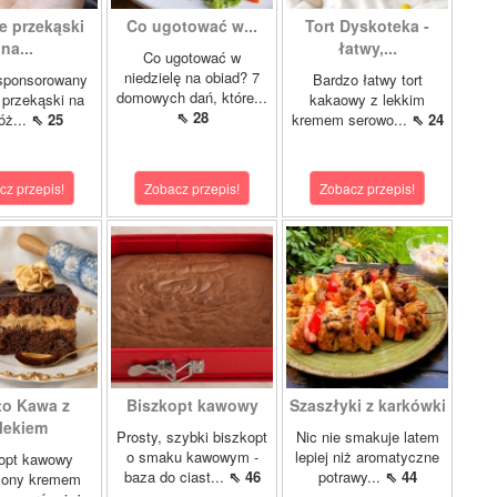
e przekąski
Co ugotować w...
Tort Dyskoteka -
na...
łatwy,...
Co ugotować w
niedzielę na obiad? 7
 sponsorowany
Bardzo łatwy tort
domowych dań, które...
 przekąski na
kakaowy z lekkim
⇖ 28
óż...
⇖ 25
kremem serowo...
⇖ 24
cz przepis!
Zobacz przepis!
Zobacz przepis!
to Kawa z
Biszkopt kawowy
Szaszłyki z karkówki
lekiem
Prosty, szybki biszkopt
Nic nie smakuje latem
o smaku kawowym -
lepiej niż aromatyczne
opt kawowy
baza do ciast...
⇖ 46
potrawy...
⇖ 44
żony kremem