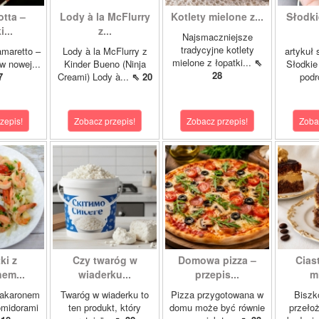
tta –
Lody à la McFlurry
Kotlety mielone z...
Słodki
...
z...
Najsmaczniejsze
tradycyjne kotlety
amaretto –
Lody à la McFlurry z
artykuł
mielone z łopatki...
⇖
w nowej...
Kinder Bueno (Ninja
Słodkie
28
7
Creami) Lody à...
⇖ 20
podr
zepis!
Zobacz przepis!
Zobacz przepis!
Zoba
ki z
Czy twaróg w
Domowa pizza –
Cias
em...
wiaderku...
przepis...
m
makaronem
Twaróg w wiaderku to
Pizza przygotowana w
Biszk
omidorami
ten produkt, który
domu może być równie
przeło