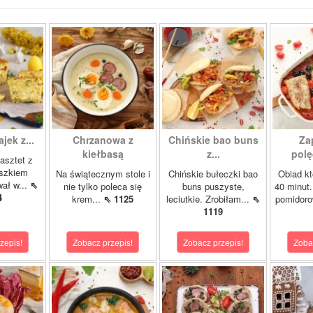
ajek z...
Chrzanowa z
Chińskie bao buns
Za
kiełbasą
z...
polę
asztet z
oszkiem
Na świątecznym stole i
Chińskie bułeczki bao
Obiad kt
wał w...
⇖
nie tylko poleca się
buns puszyste,
40 minut.
4
krem...
⇖ 1125
leciutkie. Zrobiłam...
⇖
pomidor
1119
zepis!
Zobacz przepis!
Zobacz przepis!
Zoba