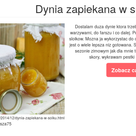
Dynia zapiekana w s
Dostalam duza dynie ktora trzeb
warzywami, do farszu i co dalej. P
sloikow. Mozna ja wykorzystac do 
jest o wiele lepsza niz gotowana.
sezonie zimowym jak dla mnie t
skory, wykrawam pestki i
Zobacz ca
m/2014/12/dynia-zapiekana-w-soiku.html
ysza75