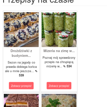
Drożdżówki z
Mizeria na zimę w...
budyniem...
Poznaj mój sprawdzony
przepis na chrupiącą
Sezon na jagody co
mizerię w...
⇖ 534
prawda dobiega końca
ale u mnie jeszcze...
⇖
539
Zobacz przepis!
Zobacz przepis!