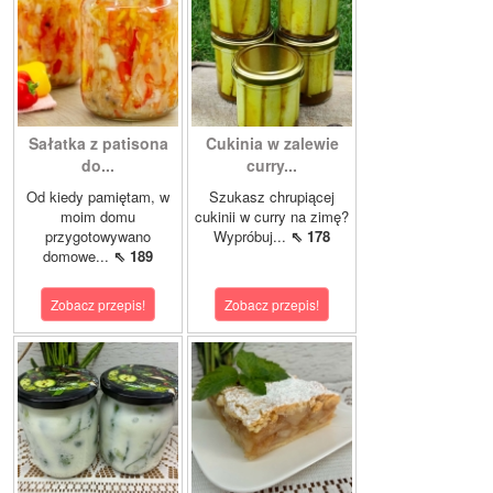
Sałatka z patisona
Cukinia w zalewie
do...
curry...
Od kiedy pamiętam, w
Szukasz chrupiącej
moim domu
cukinii w curry na zimę?
przygotowywano
Wypróbuj...
⇖ 178
domowe...
⇖ 189
Zobacz przepis!
Zobacz przepis!