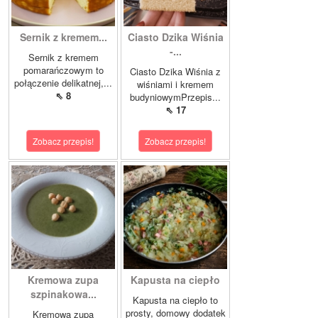
Sernik z kremem...
Ciasto Dzika Wiśnia
-...
Sernik z kremem
pomarańczowym to
Ciasto Dzika Wiśnia z
połączenie delikatnej,...
wiśniami i kremem
⇖ 8
budyniowymPrzepis...
⇖ 17
Zobacz przepis!
Zobacz przepis!
Kremowa zupa
Kapusta na ciepło
szpinakowa...
Kapusta na ciepło to
prosty, domowy dodatek
Kremowa zupa