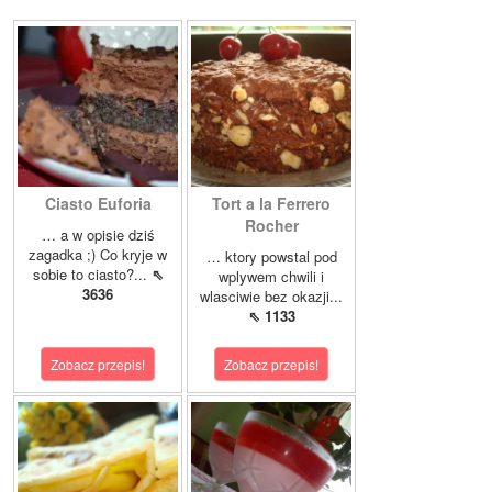
Ciasto Euforia
Tort a la Ferrero
Rocher
… a w opisie dziś
zagadka ;) Co kryje w
… ktory powstal pod
sobie to ciasto?...
⇖
wplywem chwili i
3636
wlasciwie bez okazji...
⇖ 1133
Zobacz przepis!
Zobacz przepis!