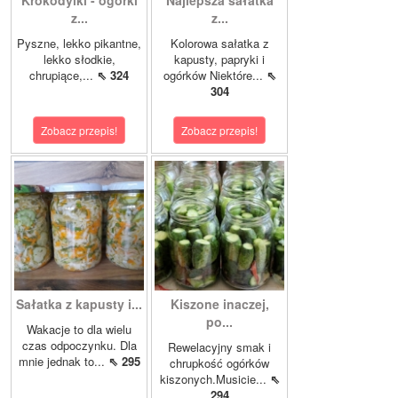
Krokodylki - ogórki
Najlepsza sałatka
z...
z...
Pyszne, lekko pikantne,
Kolorowa sałatka z
lekko słodkie,
kapusty, papryki i
chrupiące,...
⇖ 324
ogórków Niektóre...
⇖
304
Zobacz przepis!
Zobacz przepis!
Sałatka z kapusty i...
Kiszone inaczej,
po...
Wakacje to dla wielu
czas odpoczynku. Dla
Rewelacyjny smak i
mnie jednak to...
⇖ 295
chrupkość ogórków
kiszonych.Musicie...
⇖
294