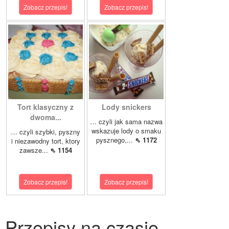
Zobacz przepis!
Zobacz przepis!
Tort klasyczny z
Lody snickers
dwoma...
… czyli jak sama nazwa
wskazuje lody o smaku
… czyli szybki, pyszny
pysznego,...
⇖ 1172
i niezawodny tort, ktory
zawsze...
⇖ 1154
Zobacz przepis!
Zobacz przepis!
Przepisy na czasie