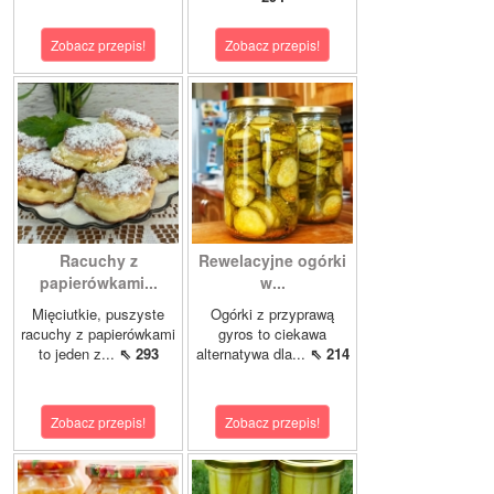
Zobacz przepis!
Zobacz przepis!
Racuchy z
Rewelacyjne ogórki
papierówkami...
w...
Mięciutkie, puszyste
Ogórki z przyprawą
racuchy z papierówkami
gyros to ciekawa
to jeden z...
⇖ 293
alternatywa dla...
⇖ 214
Zobacz przepis!
Zobacz przepis!