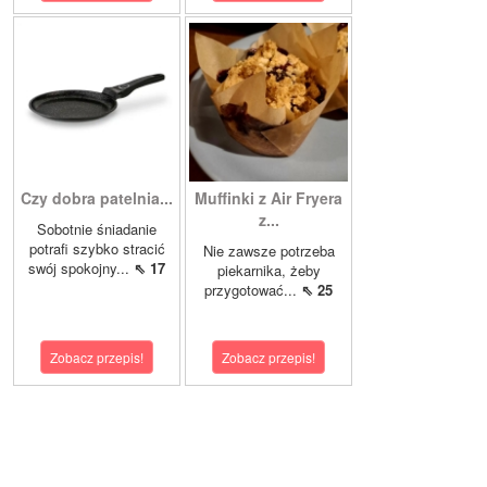
Czy dobra patelnia...
Muffinki z Air Fryera
z...
Sobotnie śniadanie
potrafi szybko stracić
Nie zawsze potrzeba
swój spokojny...
⇖ 17
piekarnika, żeby
przygotować...
⇖ 25
Zobacz przepis!
Zobacz przepis!