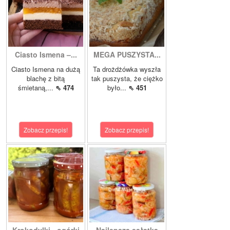
Ciasto Ismena –...
MEGA PUSZYSTA...
Ciasto Ismena na dużą
Ta drożdżówka wyszła
blachę z bitą
tak puszysta, że ciężko
śmietaną,...
⇖ 474
było...
⇖ 451
Zobacz przepis!
Zobacz przepis!