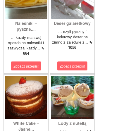
Naleśniki –
Deser galaretkowy
pyszne,...
… czyli pyszny i
kolorowy deser na
… kazdy ma swoj
zimno z zaledwie z...
⇖
sposob na nalesniki i
1056
zazwyczaj kazdy...
⇖
884
Zobacz przepis!
Zobacz przepis!
White Cake –
Lody z nutellą
Jasne...