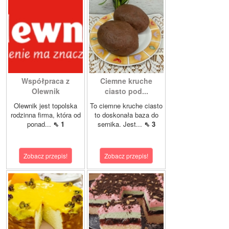
Współpraca z
Ciemne kruche
Olewnik
ciasto pod...
Olewnik jest topolska
To ciemne kruche ciasto
rodzinna firma, która od
to doskonała baza do
ponad...
⇖ 1
sernika. Jest...
⇖ 3
Zobacz przepis!
Zobacz przepis!