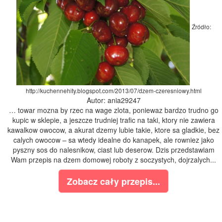
Źródło:
http://kuchennehity.blogspot.com/2013/07/dzem-czeresniowy.html
Autor: ania29247
… towar mozna by rzec na wage zlota, poniewaz bardzo trudno go
kupic w sklepie, a jeszcze trudniej trafic na taki, ktory nie zawiera
kawalkow owocow, a akurat dzemy lubie takie, ktore sa gladkie, bez
calych owocow – sa wtedy idealne do kanapek, ale rowniez jako
pyszny sos do nalesnikow, ciast lub deserow. Dzis przedstawiam
Wam przepis na dzem domowej roboty z soczystych, dojrzalych...
Zobacz cały przepis...