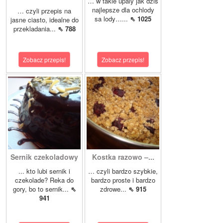
… w takie upaly jak dzis
najlepsze dla ochlody
… czyli przepis na
sa lody…...
⇖ 1025
jasne ciasto, idealne do
przekladania...
⇖ 788
Zobacz przepis!
Zobacz przepis!
Sernik czekoladowy
Kostka razowo –...
... kto lubi sernik i
… czyli bardzo szybkie,
czekolade? Reka do
bardzo proste i bardzo
gory, bo to sernik...
⇖
zdrowe...
⇖ 915
941