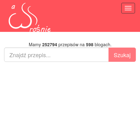
Toggl
naviga
Mamy
252794
przepisów na
598
blogach.