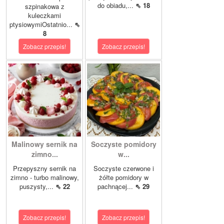
do obiadu,...
⇖ 18
szpinakowa z
kuleczkami
ptysiowymiOstatnio...
⇖
8
Zobacz przepis!
Zobacz przepis!
Malinowy sernik na
Soczyste pomidory
zimno...
w...
Przepyszny sernik na
Soczyste czerwone i
zimno - turbo malinowy,
żółte pomidory w
puszysty,...
⇖ 22
pachnącej...
⇖ 29
Zobacz przepis!
Zobacz przepis!