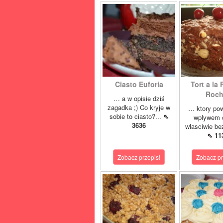
Ciasto Euforia
Tort a la 
Roch
… a w opisie dziś
zagadka ;) Co kryje w
… ktory pow
sobie to ciasto?...
⇖
wplywem c
3636
wlasciwie bez
⇖ 11
Zobacz przepis!
Zobacz pr