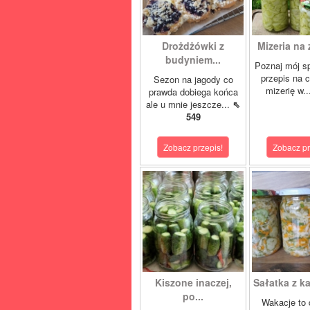
Drożdżówki z
Mizeria na 
budyniem...
Poznaj mój s
przepis na 
Sezon na jagody co
mizerię w.
prawda dobiega końca
ale u mnie jeszcze...
⇖
549
Zobacz przepis!
Zobacz pr
Kiszone inaczej,
Sałatka z ka
po...
Wakacje to 