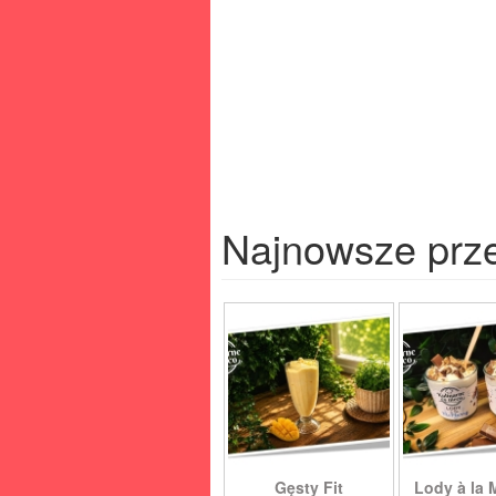
Najnowsze prz
Gęsty Fit
Lody à la 