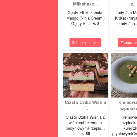
Milkshake...
z...
Gęsty Fit Milkshake
Lody à la M
Mango (Ninja Creami)
KitKat (Ninj
Gęsty Fit...
⇖ 8
Lody à la.
Zobacz przepis!
Zobacz pr
Ciasto Dzika Wiśnia
Kremowa
-...
szpinako
Ciasto Dzika Wiśnia z
Kremowa
wiśniami i kremem
szpinak
budyniowymPrzepis...
kulecz
⇖ 66
ptysiowymiOst