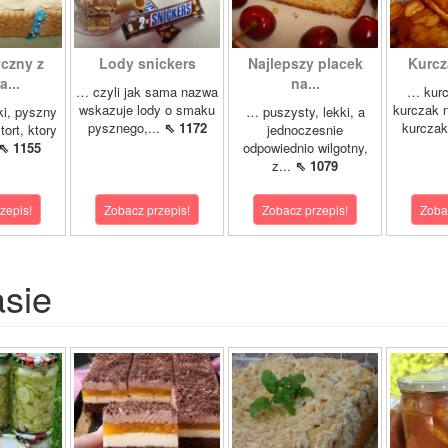
yczny z
Lody snickers
Najlepszy placek
Kurcz
...
na...
… czyli jak sama nazwa
… kurc
wskazuje lody o smaku
kurczak n
ki, pyszny
… puszysty, lekki, a
pysznego,...
⇖ 1172
kurczak
tort, ktory
jednoczesnie
⇖ 1155
odpowiednio wilgotny,
z...
⇖ 1079
zepis!
Zobacz przepis!
Zobacz przepis!
Zoba
asie