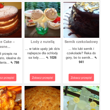
te Cake –
Lody z nutellą
Sernik czekoladowy
asne...
… w takie upaly jak dzis
... kto lubi sernik i
najlepsze dla ochlody
czekolade? Reka do
i przepis na
sa lody…...
⇖ 1026
gory, bo to sernik...
⇖
sto, idealne do
941
ania...
⇖ 788
cz przepis!
Zobacz przepis!
Zobacz przepis!