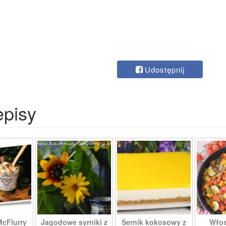
Udostępnij
episy
McFlurry
Jagodowe syrniki z
Sernik kokosowy z
Włos