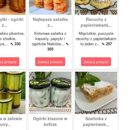
lki - ogórki
Najlepsza sałatka
Racuchy z
z...
z...
papierówkami...
ekko pikantne,
Kolorowa sałatka z
Mięciutkie, puszyste
o słodkie,
kapusty, papryki i
racuchy z papierówkami
ce,...
⇖ 330
ogórków Niektóre...
⇖
to jeden z...
⇖ 297
305
cz przepis!
Zobacz przepis!
Zobacz przepis!
a w zalewie
Ogórki kiszone w
Szarlotka z
urry...
kefirze
papierówek...