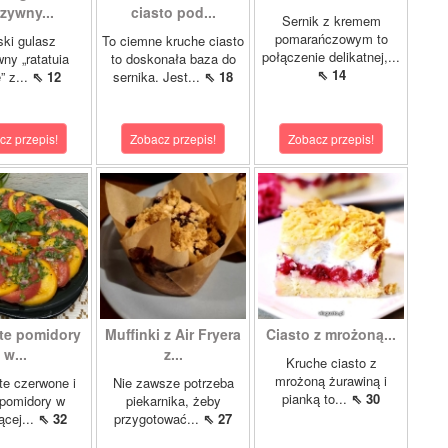
zywny...
ciasto pod...
Sernik z kremem
pomarańczowym to
ki gulasz
To ciemne kruche ciasto
połączenie delikatnej,...
ny „ratatuia
to doskonała baza do
⇖ 14
e” z...
⇖ 12
sernika. Jest...
⇖ 18
cz przepis!
Zobacz przepis!
Zobacz przepis!
te pomidory
Muffinki z Air Fryera
Ciasto z mrożoną...
w...
z...
Kruche ciasto z
mrożoną żurawiną i
e czerwone i
Nie zawsze potrzeba
pianką to...
⇖ 30
 pomidory w
piekarnika, żeby
ącej...
⇖ 32
przygotować...
⇖ 27