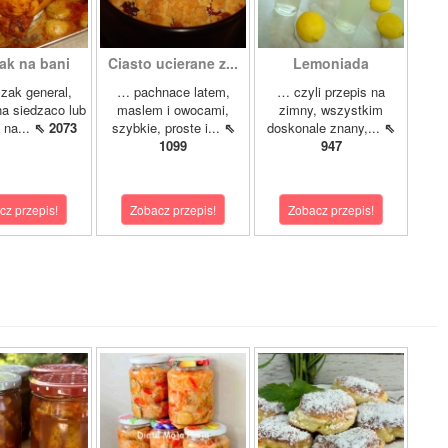
ak na bani
Ciasto ucierane z...
Lemoniada
zak general,
… pachnace latem,
… czyli przepis na
a siedzaco lub
maslem i owocami,
zimny, wszystkim
 na...
⇖ 2073
szybkie, proste i...
⇖
doskonale znany,...
⇖
1099
947
cz przepis!
Zobacz przepis!
Zobacz przepis!