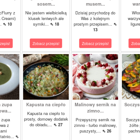
sosem...
musem...
war
cFlurry z
Nie jestem wielbicielką
Dzisiaj przychodzę do
Włos
a Creami)
klusek leniwych ale
Was z kolejnym
warzyw
..
⇖ 10
syrniki...
⇖ 18
prostym przepisem...
⇖
ligur
13
zepis!
Zobacz przepis!
Zobacz przepis!
Zoba
 zupa
Kapusta na ciepło
Malinowy sernik na
Soczys
wa...
zimno...
Kapusta na ciepło to
prosty, domowy dodatek
 zupa
Przepyszny sernik na
Soczyst
do obiadu,...
⇖ 27
owa z
zimno - turbo malinowy,
żółte
kami
puszysty,...
⇖ 26
pachn
atnio...
⇖