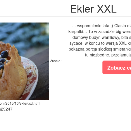
Ekler XXL
… wspomnienie lata ;) Ciasto dl
karpatki… To w zasadzie big wersj
domowy budyn waniliowy, bita s
sycace, w koncu to wersja XXL k
pokazna porcja slodkiej smietanki
tu niezbedne, przelamuja
Źródło:
Zobacz ca
com/2015/10/ekler-xxl.html
ia29247