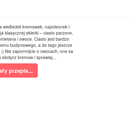
a wielbicieli kremowek, napoleonek i
a klasycznej eklerki – ciasto parzone,
mietana i owoce. Ciasto jest bardzo
remu budyniowego, a do tego jeszcze
 ;) Nie zapomnijcie o owocach, one sa
 slodycz kremow i sprawiaj...
ły przepis...