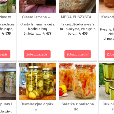
zimę w...
Ciasto Ismena –...
MEGA PUSZYSTA...
Krokody
prawdzony
Ciasto Ismena na dużą
Ta drożdżówka wyszła
chrupiącą
blachę z bitą
tak puszysta, że ciężko
Pyszne, l
..
⇖ 538
śmietaną,...
⇖ 477
było...
⇖ 458
lekk
chrupią
zepis!
Zobacz przepis!
Zobacz przepis!
Zoba
pusty i...
Rewelacyjne ogórki
Sałatka z patisona
Cukini
w...
do...
c
dla wielu