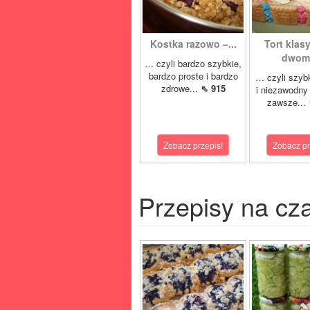
Kostka razowo –...
Tort klas
dwoma
… czyli bardzo szybkie,
bardzo proste i bardzo
… czyli szyb
zdrowe...
⇖ 915
i niezawodny 
zawsze...
Zobacz przepis!
Zobacz pr
Przepisy na cz