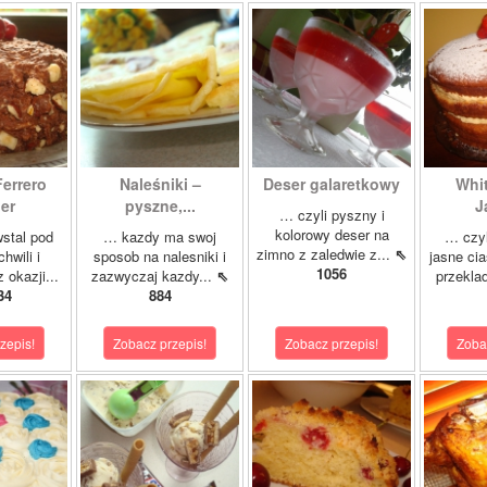
Ferrero
Naleśniki –
Deser galaretkowy
Whi
er
pyszne,...
J
… czyli pyszny i
kolorowy deser na
stal pod
… kazdy ma swoj
… czyl
zimno z zaledwie z...
⇖
hwili i
sposob na nalesniki i
jasne cia
1056
 okazji...
zazwyczaj kazdy...
⇖
przeklad
34
884
zepis!
Zobacz przepis!
Zobacz przepis!
Zoba