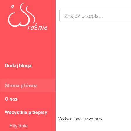
Dodaj bloga
Strona główna
O nas
Wszystkie przepisy
Wyświetlono:
1322
razy
Hity dnia