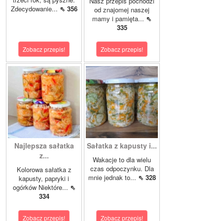
Nasz przepis pochodzi
Zdecydowanie...
⇖ 356
od znajomej naszej
mamy i pamięta...
⇖
335
Zobacz przepis!
Zobacz przepis!
Najlepsza sałatka
Sałatka z kapusty i...
z...
Wakacje to dla wielu
czas odpoczynku. Dla
Kolorowa sałatka z
mnie jednak to...
⇖ 328
kapusty, papryki i
ogórków Niektóre...
⇖
334
Zobacz przepis!
Zobacz przepis!