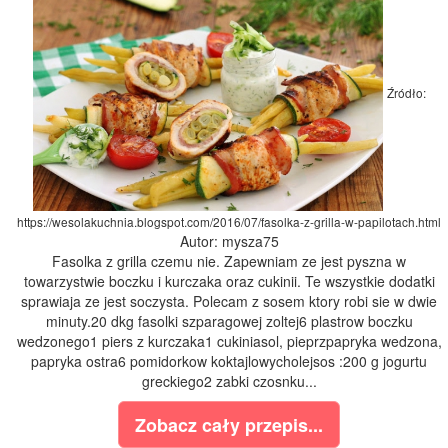
Źródło:
https://wesolakuchnia.blogspot.com/2016/07/fasolka-z-grilla-w-papilotach.html
Autor: mysza75
Fasolka z grilla czemu nie. Zapewniam ze jest pyszna w
towarzystwie boczku i kurczaka oraz cukinii. Te wszystkie dodatki
sprawiaja ze jest soczysta. Polecam z sosem ktory robi sie w dwie
minuty.20 dkg fasolki szparagowej zoltej6 plastrow boczku
wedzonego1 piers z kurczaka1 cukiniasol, pieprzpapryka wedzona,
papryka ostra6 pomidorkow koktajlowycholejsos :200 g jogurtu
greckiego2 zabki czosnku...
Zobacz cały przepis...