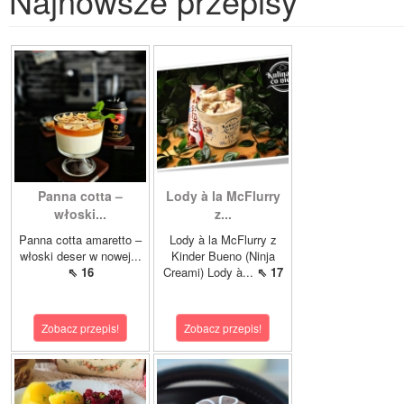
Najnowsze przepisy
Panna cotta –
Lody à la McFlurry
włoski...
z...
Panna cotta amaretto –
Lody à la McFlurry z
włoski deser w nowej...
Kinder Bueno (Ninja
⇖ 16
Creami) Lody à...
⇖ 17
Zobacz przepis!
Zobacz przepis!