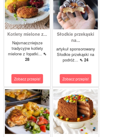
Kotlety mielone z...
Słodkie przekąski
na...
Najsmaczniejsze
tradycyjne kotlety
artykuł sponsorowany
mielone z łopatki...
⇖
Słodkie przekąski na
28
podróż...
⇖ 24
Zobacz przepis!
Zobacz przepis!