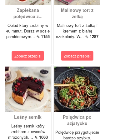
Zapiekana
Malinowy tort z
polędwica z...
żelką
Obiad który zrobimy w
Malinowy tort z żelką i
40 minut. Dorsz w sosie
kremem z białej
pomidorowym...
⇖ 1155
czekolady. W...
⇖ 1287
Zobacz przepis!
Zobacz przepis!
Leśny sernik
Polędwica po
azjatycku
Leśny sernik który
zrobiłam z owoców
Polędwicę przygotujecie
mrożonych....
⇖ 1063
bardzo szybko.