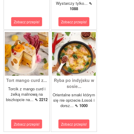
Wystarczy tylko...
⇖
1088
Zobacz przepis!
Zobacz przepis!
Tort mango curd z...
Ryba po indyjsku w
sosie...
Torcik z mango curd i
żelką malinową na
Orientalne smaki którym
biszkopcie na...
⇖ 2212
się nie oprzecie.Łosoś i
dorsz...
⇖ 1000
Zobacz przepis!
Zobacz przepis!