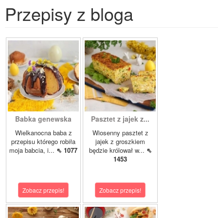
Przepisy z bloga
Babka genewska
Pasztet z jajek z...
Wielkanocna baba z
Wiosenny pasztet z
przepisu którego robiła
jajek z groszkiem
moja babcia, i...
⇖ 1077
będzie królował w...
⇖
1453
Zobacz przepis!
Zobacz przepis!