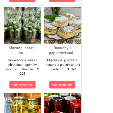
Kiszone inaczej,
Racuchy z
po...
papierówkami...
Rewelacyjny smak i
Mięciutkie, puszyste
chrupkość ogórków
racuchy z papierówkami
kiszonych.Musicie...
⇖
to jeden z...
⇖ 323
325
Zobacz przepis!
Zobacz przepis!