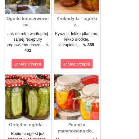
Ogórki konserwowe
Krokodylki - ogórki
na...
z...
Jak co roku według tej
Pyszne, lekko pikantne,
samej receptury
lekko słodkie,
zaprawiamy nasze...
⇖
chrupiące,...
⇖ 366
432
Zobacz przepis!
Zobacz przepis!
Obłędne ogórki...
Papryka
marynowana do...
Robię te ogórki już
trzeci rok, są pyszne.