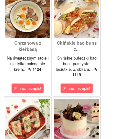
Chrzanowa z
Chińskie bao buns
kiełbasą
z...
Na świątecznym stole i
Chińskie bułeczki bao
nie tylko poleca się
buns puszyste,
krem...
⇖ 1124
leciutkie. Zrobiłam...
⇖
1119
Zobacz przepis!
Zobacz przepis!