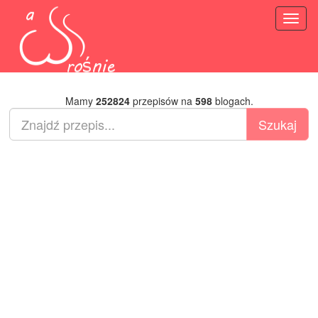
Toggl
naviga
Mamy
252824
przepisów na
598
blogach.