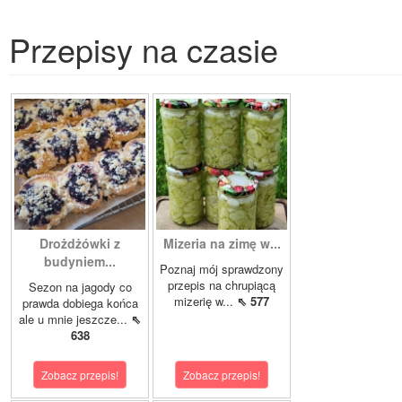
Przepisy na czasie
Drożdżówki z
Mizeria na zimę w...
budyniem...
Poznaj mój sprawdzony
przepis na chrupiącą
Sezon na jagody co
mizerię w...
⇖ 577
prawda dobiega końca
ale u mnie jeszcze...
⇖
638
Zobacz przepis!
Zobacz przepis!