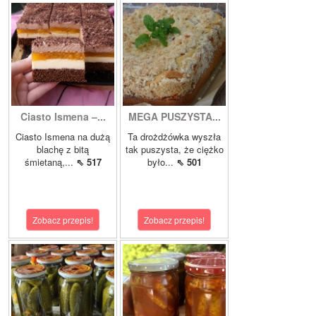
Ciasto Ismena –...
MEGA PUSZYSTA...
Ciasto Ismena na dużą
Ta drożdżówka wyszła
blachę z bitą
tak puszysta, że ciężko
śmietaną,...
⇖ 517
było...
⇖ 501
Zobacz przepis!
Zobacz przepis!