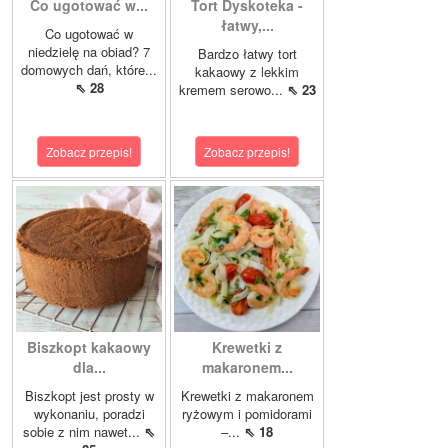
Co ugotować w...
Tort Dyskoteka -
łatwy,...
Co ugotować w
niedzielę na obiad? 7
Bardzo łatwy tort
domowych dań, które...
kakaowy z lekkim
⇖ 28
kremem serowo...
⇖ 23
Zobacz przepis!
Zobacz przepis!
Biszkopt kakaowy
Krewetki z
dla...
makaronem...
Biszkopt jest prosty w
Krewetki z makaronem
wykonaniu, poradzi
ryżowym i pomidorami
sobie z nim nawet...
⇖
–...
⇖ 18