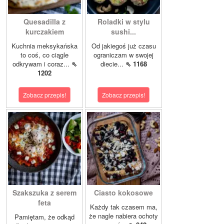
Quesadilla z
Roladki w stylu
kurczakiem
sushi...
Kuchnia meksykańska
Od jakiegoś już czasu
to coś, co ciągle
ograniczam w swojej
odkrywam i coraz...
⇖
diecie...
⇖ 1168
1202
Zobacz przepis!
Zobacz przepis!
Szakszuka z serem
Ciasto kokosowe
feta
Każdy tak czasem ma,
że nagle nabiera ochoty
Pamiętam, że odkąd