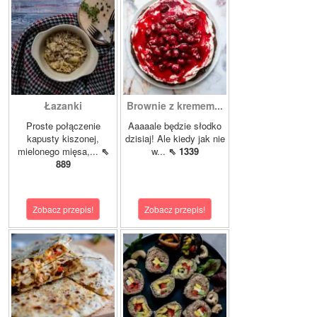
Łazanki
Brownie z kremem...
Proste połączenie
Aaaaale będzie słodko
kapusty kiszonej,
dzisiaj! Ale kiedy jak nie
mielonego mięsa,...
⇖
w...
⇖ 1339
889
Zobacz przepis!
Zobacz przepis!