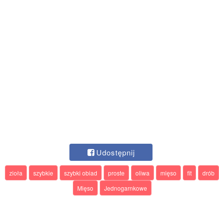
Udostępnij
zioła
szybkie
szybki obiad
proste
oliwa
mięso
fit
drób
Mięso
Jednogarnkowe