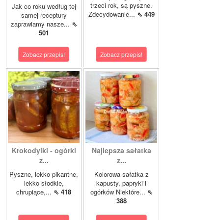
trzeci rok, są pyszne.
Jak co roku według tej
Zdecydowanie...
⇖ 449
samej receptury
zaprawiamy nasze...
⇖
501
Zobacz przepis!
Zobacz przepis!
Krokodylki - ogórki
Najlepsza sałatka
z...
z...
Pyszne, lekko pikantne,
Kolorowa sałatka z
lekko słodkie,
kapusty, papryki i
chrupiące,...
⇖ 418
ogórków Niektóre...
⇖
388