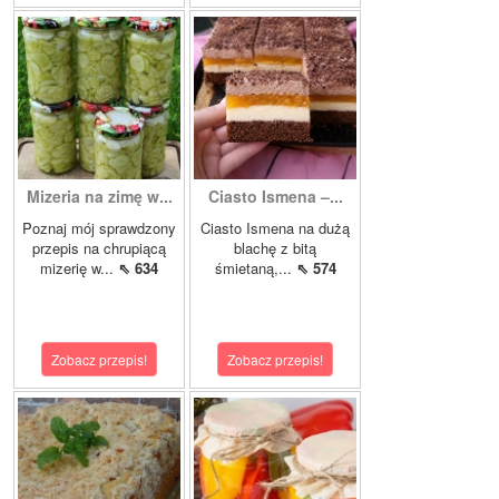
Mizeria na zimę w...
Ciasto Ismena –...
Poznaj mój sprawdzony
Ciasto Ismena na dużą
przepis na chrupiącą
blachę z bitą
mizerię w...
⇖ 634
śmietaną,...
⇖ 574
Zobacz przepis!
Zobacz przepis!