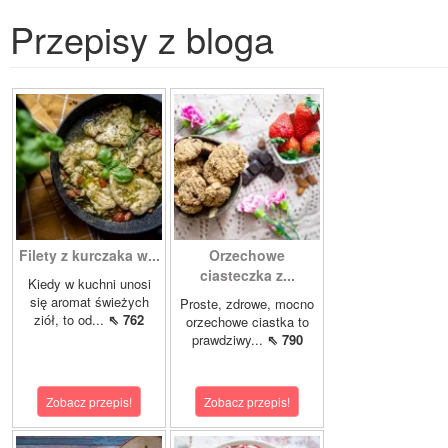
Przepisy z bloga
Filety z kurczaka w...
Orzechowe
ciasteczka z...
Kiedy w kuchni unosi
się aromat świeżych
Proste, zdrowe, mocno
ziół, to od...
⇖ 762
orzechowe ciastka to
prawdziwy...
⇖ 790
Zobacz przepis!
Zobacz przepis!