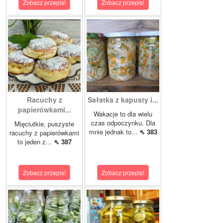
Zobacz przepis!
Zobacz przepis!
Racuchy z
Sałatka z kapusty i...
papierówkami...
Wakacje to dla wielu
czas odpoczynku. Dla
Mięciutkie, puszyste
mnie jednak to...
⇖ 383
racuchy z papierówkami
to jeden z...
⇖ 387
Zobacz przepis!
Zobacz przepis!