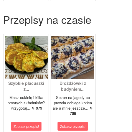
Przepisy na czasie
Szybkie placuszki
Drożdżówki z
z...
budyniem...
Masz cukinię i kilka
Sezon na jagody co
prostych składników?
prawda dobiega końca
Przygotuj...
⇖ 979
ale u mnie jeszcze...
⇖
706
Zobacz przepis!
Zobacz przepis!