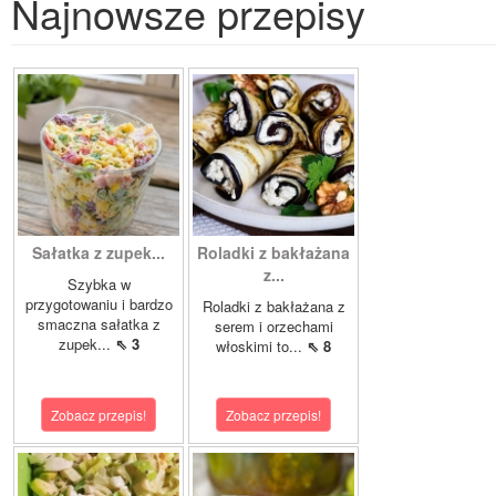
Najnowsze przepisy
Sałatka z zupek...
Roladki z bakłażana
z...
Szybka w
przygotowaniu i bardzo
Roladki z bakłażana z
smaczna sałatka z
serem i orzechami
zupek...
⇖ 3
włoskimi to...
⇖ 8
Zobacz przepis!
Zobacz przepis!