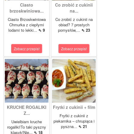
Ciasto
Co zrobić z cukinii
brzoskwiniowa...
na...
Ciasto Brzoskwiniowa
Co zrobić z cukinii na
Chmurka z ciepłymi
obiad? 7 prostych
lodami to lekki...
⇖ 9
pomysłów,...
⇖ 23
Zobacz przepis!
Zobacz przepis!
KRUCHE ROGALIKI
Frytki z cukinii + film
Z...
Frytki z cukinii z
piekarnika – chrupiąca i
Uwielbiam kruche
pyszna...
⇖ 21
rogaliki!To taki pyszny
klasyk!Nie...
⇖ 18