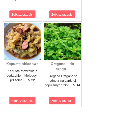
Zobacz przepis!
Zobacz przepis!
Kapusta obiadowa
Oregano – do
czego...
Kapusta stożkowa z
dodatekiem kiełbasy i
Oregano.Oregano to
przecieru...
⇖ 22
jedno z najbardziej
popularnych ziół...
⇖ 14
Zobacz przepis!
Zobacz przepis!