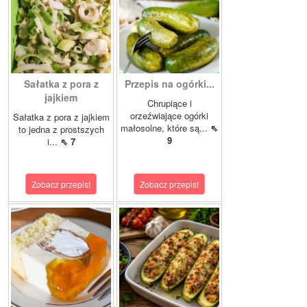
Sałatka z pora z
Przepis na ogórki...
jajkiem
Chrupiące i
orzeźwiające ogórki
Sałatka z pora z jajkiem
małosolne, które są...
⇖
to jedna z prostszych
9
i...
⇖ 7
Zobacz przepis!
Zobacz przepis!