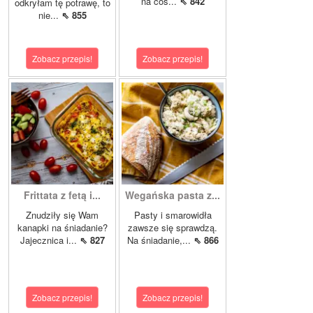
na coś...
⇖ 842
odkryłam tę potrawę, to
nie...
⇖ 855
Zobacz przepis!
Zobacz przepis!
Frittata z fetą i...
Wegańska pasta z...
Znudziły się Wam
Pasty i smarowidła
kanapki na śniadanie?
zawsze się sprawdzą.
Jajecznica i...
⇖ 827
Na śniadanie,...
⇖ 866
Zobacz przepis!
Zobacz przepis!