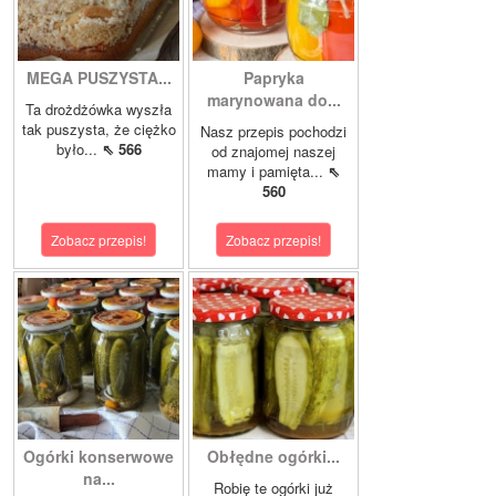
MEGA PUSZYSTA...
Papryka
marynowana do...
Ta drożdżówka wyszła
tak puszysta, że ciężko
Nasz przepis pochodzi
było...
⇖ 566
od znajomej naszej
mamy i pamięta...
⇖
560
Zobacz przepis!
Zobacz przepis!
Ogórki konserwowe
Obłędne ogórki...
na...
Robię te ogórki już