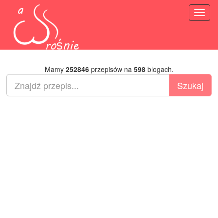
Toggl
naviga
Mamy
252846
przepisów na
598
blogach.