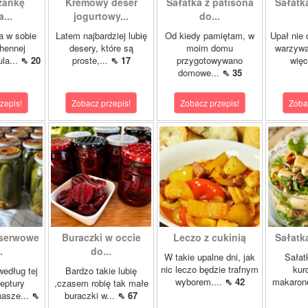
zankę
Kremowy deser
Sałatka z patisona
Sałatk
...
jogurtowy...
do...
 w sobie
Latem najbardziej lubię
Od kiedy pamiętam, w
Upał nie 
hennej
desery, które są
moim domu
warzywa
ula...
⇖ 20
proste,...
⇖ 17
przygotowywano
więc
domowe...
⇖ 35
zepis!
Zobacz przepis!
Zobacz przepis!
Zoba
nserwowe
Buraczki w occie
Leczo z cukinią
Sałatka
.
do...
W takie upalne dni, jak
Sałat
nic leczo będzie trafnym
kur
według tej
Bardzo takie lubię
wyborem....
⇖ 42
makarone
eptury
,czasem robię tak małe
asze...
⇖
buraczki w...
⇖ 67