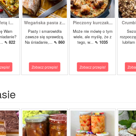
etą i...
Wegańska pasta z...
Pieczony kurczak...
Crumbl
się Wam
Pasty i smarowidła
Może nie mówię o tym
Sezon
niadanie?
zawsze się sprawdzą.
wiele, ale myślę, że z
rozpoczę
...
⇖ 822
Na śniadanie,...
⇖ 860
tego, w...
⇖ 1035
lubiłam 
zepis!
Zobacz przepis!
Zobacz przepis!
Zoba
asie