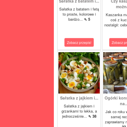
Sałatka z batatem i...
Czy kas
można
Sałatka z batatem i fetą
to proste, kolorowe i
Kaszanka ma
bardzo...
⇖ 5
coś z kuc
nostalgii: ceb
Zobacz przepis!
Zobacz pr
Sałatka z jajkiem i...
Ogórki ko
na..
Sałatka z jajkiem i
grzankami to lekka, a
Jak co roku 
jednocześnie...
⇖ 38
samej rec
zaprawiamy n
32