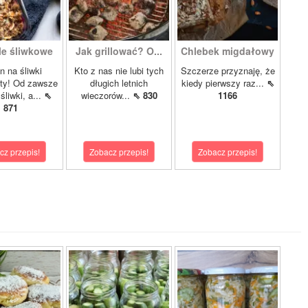
e śliwkowe
Jak grillować? O...
Chlebek migdałowy
 na śliwki
Kto z nas nie lubi tych
Szczerze przyznaję, że
ty! Od zawsze
długich letnich
kiedy pierwszy raz...
⇖
śliwki, a...
⇖
wieczorów...
⇖ 830
1166
871
cz przepis!
Zobacz przepis!
Zobacz przepis!