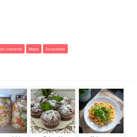
cki i naleśniki
Mięso
Do pudełka