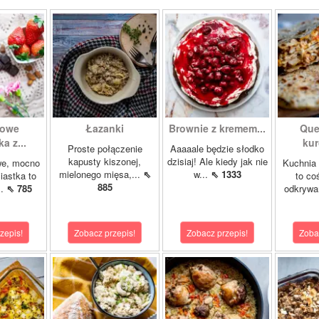
howe
Łazanki
Brownie z kremem...
Que
a z...
kur
Proste połączenie
Aaaaale będzie słodko
kapusty kiszonej,
dzisiaj! Ale kiedy jak nie
we, mocno
Kuchnia
mielonego mięsa,...
⇖
w...
⇖ 1333
iastka to
to co
885
..
⇖ 785
odkrywa
zepis!
Zobacz przepis!
Zobacz przepis!
Zoba