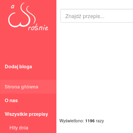
Dodaj bloga
Strona główna
O nas
Wszystkie przepisy
Wyświetlono:
1196
razy
Hity dnia