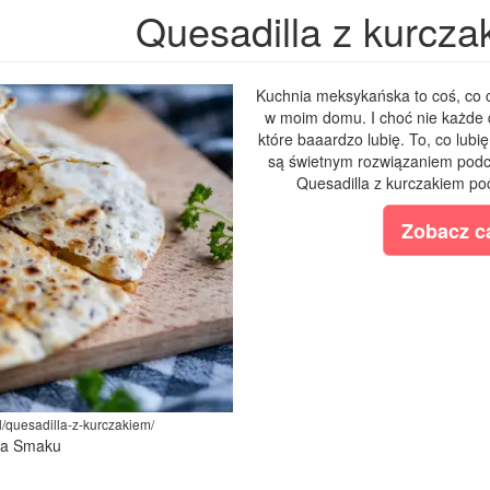
Quesadilla z kurcza
Kuchnia meksykańska to coś, co c
w moim domu. I choć nie każde d
które baaardzo lubię. To, co lubię
są świetnym rozwiązaniem podc
Quesadilla z kurczakiem po
Zobacz ca
l/quesadilla-z-kurczakiem/
iza Smaku