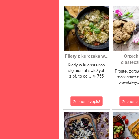
Filety z kurczaka w...
Orzec
ciasteczk
Kiedy w kuchni unosi
się aromat świeżych
Proste, zdro
ziół, to od...
⇖ 755
orzechowe c
prawdziwy.
Zobacz przepis!
Zobacz pr