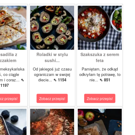
sadilla z
Roladki w stylu
Szakszuka z serem
czakiem
sushi...
feta
 meksykańska
Od jakiegoś już czasu
Pamiętam, że odkąd
ś, co ciągle
ograniczam w swojej
odkryłam tę potrawę, to
m i coraz...
⇖
diecie...
⇖ 1154
nie...
⇖ 851
1197
cz przepis!
Zobacz przepis!
Zobacz przepis!