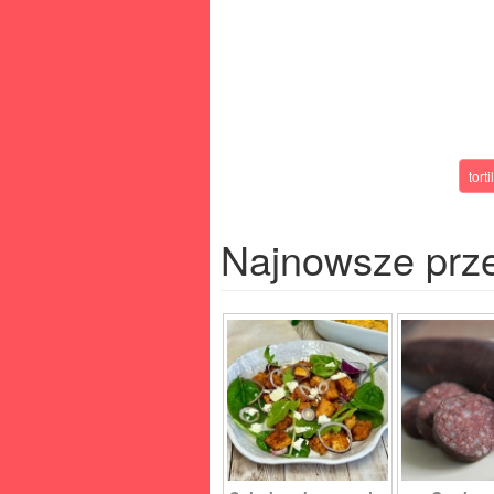
torti
Najnowsze prz