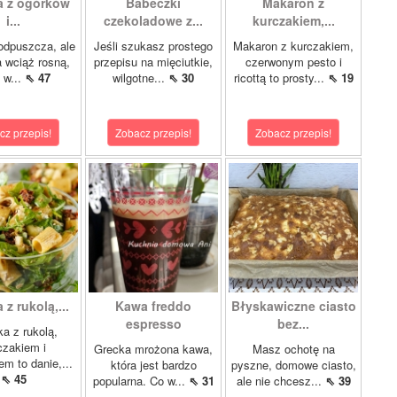
a z ogórków
Babeczki
Makaron z
i...
czekoladowe z...
kurczakiem,...
odpuszcza, ale
Jeśli szukasz prostego
Makaron z kurczakiem,
 wciąż rosną,
przepisu na mięciutkie,
czerwonym pesto i
 w...
⇖ 47
wilgotne...
⇖ 30
ricottą to prosty...
⇖ 19
cz przepis!
Zobacz przepis!
Zobacz przepis!
 z rukolą,...
Kawa freddo
Błyskawiczne ciasto
espresso
bez...
ka z rukolą,
czakiem i
Grecka mrożona kawa,
Masz ochotę na
m to danie,...
która jest bardzo
pyszne, domowe ciasto,
⇖ 45
popularna. Co w...
⇖ 31
ale nie chcesz...
⇖ 39