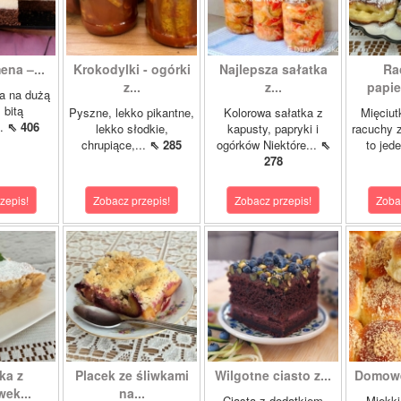
ena –...
Krokodylki - ogórki
Najlepsza sałatka
Ra
z...
z...
papie
a na dużą
 bitą
Pyszne, lekko pikantne,
Kolorowa sałatka z
Mięciut
..
⇖ 406
lekko słodkie,
kapusty, papryki i
racuchy 
chrupiące,...
⇖ 285
ogórków Niektóre...
⇖
to jede
278
zepis!
Zobacz przepis!
Zobacz przepis!
Zoba
ka z
Placek ze śliwkami
Wilgotne ciasto z...
Domowe
ek...
na...
Ciasta z dodatkiem
Miękki