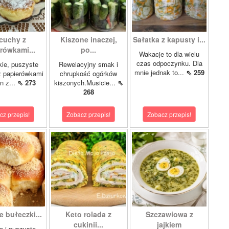
cuchy z
Kiszone inaczej,
Sałatka z kapusty i...
rówkami...
po...
Wakacje to dla wielu
czas odpoczynku. Dla
kie, puszyste
Rewelacyjny smak i
mnie jednak to...
⇖ 259
z papierówkami
chrupkość ogórków
n z...
⇖ 273
kiszonych.Musicie...
⇖
268
cz przepis!
Zobacz przepis!
Zobacz przepis!
 bułeczki...
Keto rolada z
Szczawiowa z
cukinii...
jajkiem
e i puszyste