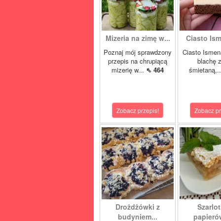
Mizeria na zimę w...
Ciasto Ism
Poznaj mój sprawdzony
Ciasto Ismen
przepis na chrupiącą
blachę z
mizerię w...
⇖ 464
śmietaną,.
Zobacz przepis!
Zobacz pr
Drożdżówki z
Szarlot
budyniem...
papierów