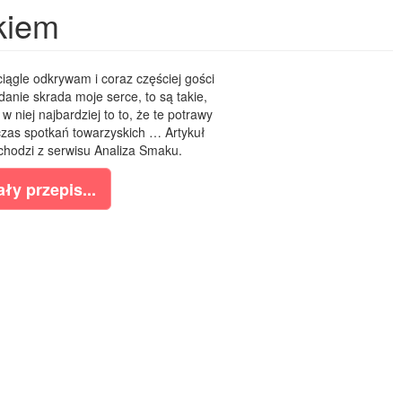
kiem
iągle odkrywam i coraz częściej gości
anie skrada moje serce, to są takie,
 w niej najbardziej to to, że te potrawy
zas spotkań towarzyskich … Artykuł
chodzi z serwisu Analiza Smaku.
ły przepis...