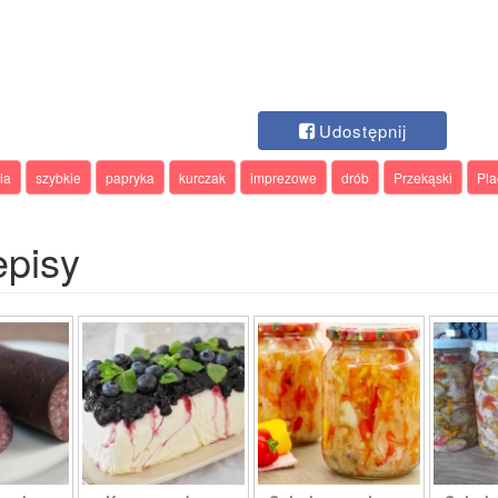
Udostępnij
lla
szybkie
papryka
kurczak
imprezowe
drób
Przekąski
Pla
episy