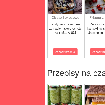
Ciasto kokosowe
Frittata z f
Każdy tak czasem ma,
Znudziły 
że nagle nabiera ochoty
kanapki na ś
na coś...
⇖ 835
Jajecznica i
Zobacz przepis!
Zobacz pr
Przepisy na cz